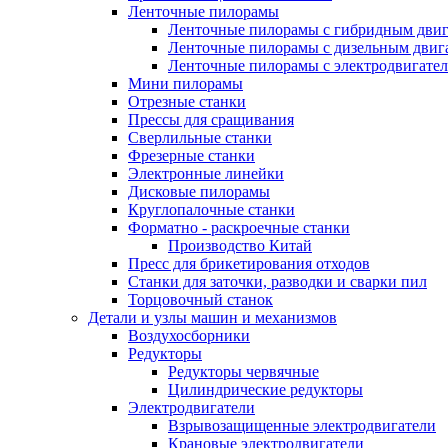
Ленточные пилорамы
Ленточные пилорамы с гибридным двиг
Ленточные пилорамы с дизельным двиг
Ленточные пилорамы с электродвигате
Мини пилорамы
Отрезные станки
Прессы для сращивания
Сверлильные станки
Фрезерные станки
Электронные линейки
Дисковые пилорамы
Круглопалочные станки
Форматно - раскроечные станки
Производство Китай
Пресс для брикетирования отходов
Станки для заточки, разводки и сварки пил
Торцовочный станок
Детали и узлы машин и механизмов
Воздухосборники
Редукторы
Редукторы червячные
Цилиндрические редукторы
Электродвигатели
Взрывозащищенные электродвигатели
Крановые электродвигатели