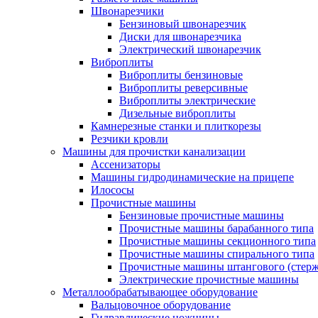
Швонарезчики
Бензиновый швонарезчик
Диски для швонарезчика
Электрический швонарезчик
Виброплиты
Виброплиты бензиновые
Виброплиты реверсивные
Виброплиты электрические
Дизельные виброплиты
Камнерезные станки и плиткорезы
Резчики кровли
Машины для прочистки канализации
Ассенизаторы
Машины гидродинамические на прицепе
Илососы
Прочистные машины
Бензиновые прочистные машины
Прочистные машины барабанного типа
Прочистные машины секционного типа
Прочистные машины спирального типа
Прочистные машины штангового (стерж
Электрические прочистные машины
Металлообрабатывающее оборудование
Вальцовочное оборудование
Гидравлические ножницы