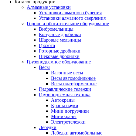
Каталог продукции
Алмазные установки
Уcтановки алмазного бурения
Установки алмазного сверления
Горное и обогатительное оборудование
Вибромельницы
Конусные дробилки
Шаровые мельницы
Грохота
Роторные дробилки
Щековые дробилки
Грузоподъемное оборудование
Весы
Вагонные весы
Весы автомобильные
Весы платформенные
Гидравлические тележки
Грузоподъемная техника
Автокраны
Краны пауки
Мини погрузчики
Миникраны
Электротележки
Лебедки
Лебедки автомобильные