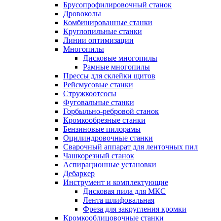
Брусопрофилировочный станок
Дровоколы
Комбинированные станки
Круглопильные станки
Линии оптимизации
Многопилы
Дисковые многопилы
Рамные многопилы
Прессы для склейки щитов
Рейсмусовые станки
Стружкоотсосы
Фуговальные станки
Горбыльно-ребровой станок
Кромкообрезные станки
Бензиновые пилорамы
Оцилиндровочные станки
Сварочный аппарат для ленточных пил
Чашкорезный станок
Аспирационные установки
Дебаркер
Инструмент и комплектующие
Дисковая пила для МКС
Лента шлифовальная
Фреза для закругления кромки
Кромкооблицовочные станки