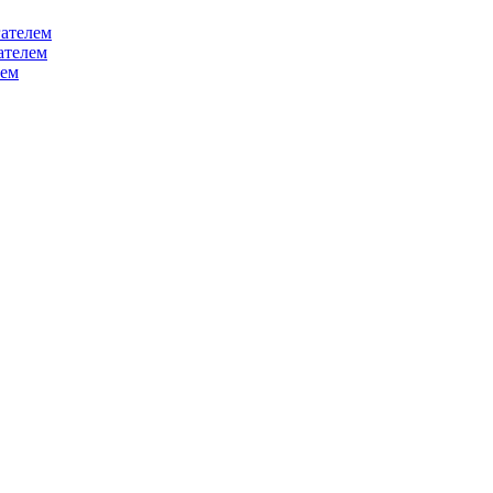
ателем
ателем
лем