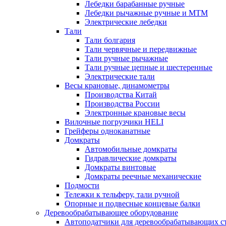
Лебедки барабанные ручные
Лебедки рычажные ручные и МТМ
Электрические лебедки
Тали
Тали болгария
Тали червячные и передвижные
Тали ручные рычажные
Тали ручные цепные и шестеренные
Электрические тали
Весы крановые, динамометры
Производства Китай
Производства России
Электронные крановые весы
Вилочные погрузчики HELI
Грейферы одноканатные
Домкраты
Автомобильные домкраты
Гидравлические домкраты
Домкраты винтовые
Домкраты реечные механические
Подмости
Тележки к тельферу, тали ручной
Опорные и подвесные концевые балки
Деревообрабатывающее оборудование
Автоподатчики для деревообрабатывающих с