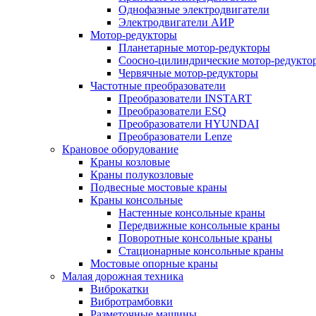
Однофазные электродвигатели
Электродвигатели АИР
Мотор-редукторы
Планетарные мотор-редукторы
Соосно-цилиндрические мотор-редукто
Червячные мотор-редукторы
Частотные преобразователи
Преобразователи INSTART
Преобразователи ESQ
Преобразователи HYUNDAI
Преобразователи Lenze
Крановое оборудование
Краны козловые
Краны полукозловые
Подвесные мостовые краны
Краны консольные
Настенные консольные краны
Передвижные консольные краны
Поворотные консольные краны
Стационарные консольные краны
Мостовые опорные краны
Малая дорожная техника
Виброкатки
Вибротрамбовки
Разметочные машины