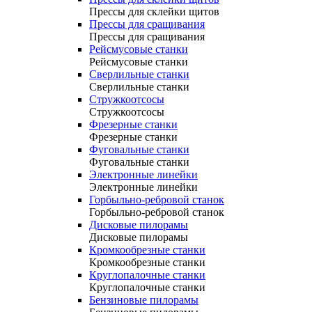
Прессы для склейки щитов
Прессы для сращивания
Прессы для сращивания
Рейсмусовые станки
Рейсмусовые станки
Сверлильные станки
Сверлильные станки
Стружкоотсосы
Стружкоотсосы
Фрезерные станки
Фрезерные станки
Фуговальные станки
Фуговальные станки
Электронные линейки
Электронные линейки
Горбыльно-ребровой станок
Горбыльно-ребровой станок
Дисковые пилорамы
Дисковые пилорамы
Кромкообрезные станки
Кромкообрезные станки
Круглопалочные станки
Круглопалочные станки
Бензиновые пилорамы