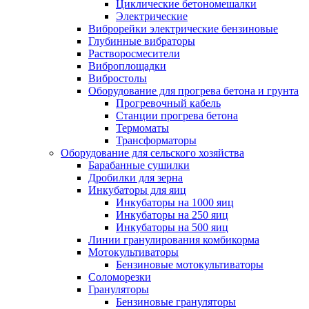
Циклические бетономешалки
Электрические
Виброрейки электрические бензиновые
Глубинные вибраторы
Растворосмесители
Виброплощадки
Вибростолы
Оборудование для прогрева бетона и грунта
Прогревочный кабель
Станции прогрева бетона
Термоматы
Трансформаторы
Оборудование для сельского хозяйства
Барабанные сушилки
Дробилки для зерна
Инкубаторы для яиц
Инкубаторы на 1000 яиц
Инкубаторы на 250 яиц
Инкубаторы на 500 яиц
Линии гранулирования комбикорма
Мотокультиваторы
Бензиновые мотокультиваторы
Соломорезки
Грануляторы
Бензиновые грануляторы