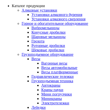
Каталог продукции
Алмазные установки
Уcтановки алмазного бурения
Установки алмазного сверления
Горное и обогатительное оборудование
Вибромельницы
Конусные дробилки
Шаровые мельницы
Грохота
Роторные дробилки
Щековые дробилки
Грузоподъемное оборудование
Весы
Вагонные весы
Весы автомобильные
Весы платформенные
Гидравлические тележки
Грузоподъемная техника
Автокраны
Краны пауки
Мини погрузчики
Миникраны
Электротележки
Лебедки