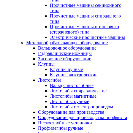
Прочистные машины секционного
типа
Прочистные машины спирального
типа
Прочистные машины штангового
(стержневого) типа
Электрические прочистные машины
Металлообрабатывающее оборудование
Вальцовочное оборудование
Гидравлические ножницы
Зиговочное оборудование
Клуппы
Клуппы ручные
Клуппы электрические
Листогибы
Вальцы листогибные
Листогибы гидравлические
Листогибы магнитные
Листогибы ручные
Листогибы с электроприводом
Оборудование для производства
Оборудование для производства профлиста
Пескоструйные установки
Профилегибы ручные