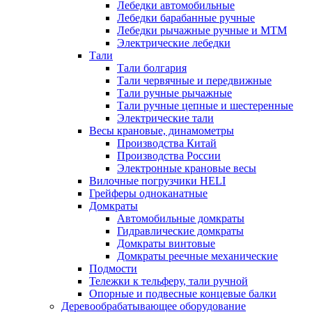
Лебедки автомобильные
Лебедки барабанные ручные
Лебедки рычажные ручные и МТМ
Электрические лебедки
Тали
Тали болгария
Тали червячные и передвижные
Тали ручные рычажные
Тали ручные цепные и шестеренные
Электрические тали
Весы крановые, динамометры
Производства Китай
Производства России
Электронные крановые весы
Вилочные погрузчики HELI
Грейферы одноканатные
Домкраты
Автомобильные домкраты
Гидравлические домкраты
Домкраты винтовые
Домкраты реечные механические
Подмости
Тележки к тельферу, тали ручной
Опорные и подвесные концевые балки
Деревообрабатывающее оборудование