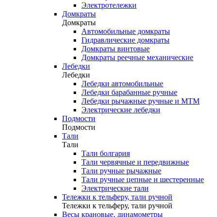
Электротележки
Домкраты
Домкраты
Автомобильные домкраты
Гидравлические домкраты
Домкраты винтовые
Домкраты реечные механические
Лебедки
Лебедки
Лебедки автомобильные
Лебедки барабанные ручные
Лебедки рычажные ручные и МТМ
Электрические лебедки
Подмости
Подмости
Тали
Тали
Тали болгария
Тали червячные и передвижные
Тали ручные рычажные
Тали ручные цепные и шестеренные
Электрические тали
Тележки к тельферу, тали ручной
Тележки к тельферу, тали ручной
Весы крановые, динамометры