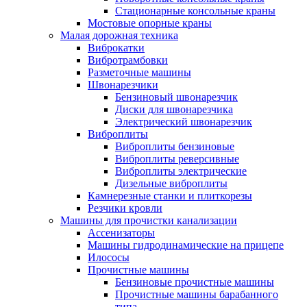
Стационарные консольные краны
Мостовые опорные краны
Малая дорожная техника
Виброкатки
Вибротрамбовки
Разметочные машины
Швонарезчики
Бензиновый швонарезчик
Диски для швонарезчика
Электрический швонарезчик
Виброплиты
Виброплиты бензиновые
Виброплиты реверсивные
Виброплиты электрические
Дизельные виброплиты
Камнерезные станки и плиткорезы
Резчики кровли
Машины для прочистки канализации
Ассенизаторы
Машины гидродинамические на прицепе
Илососы
Прочистные машины
Бензиновые прочистные машины
Прочистные машины барабанного
типа