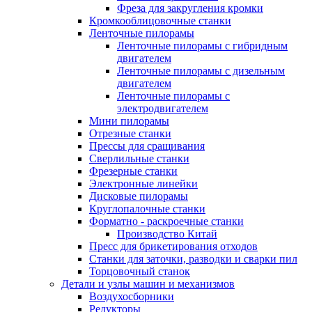
Фреза для закругления кромки
Кромкооблицовочные станки
Ленточные пилорамы
Ленточные пилорамы с гибридным
двигателем
Ленточные пилорамы с дизельным
двигателем
Ленточные пилорамы с
электродвигателем
Мини пилорамы
Отрезные станки
Прессы для сращивания
Сверлильные станки
Фрезерные станки
Электронные линейки
Дисковые пилорамы
Круглопалочные станки
Форматно - раскроечные станки
Производство Китай
Пресс для брикетирования отходов
Станки для заточки, разводки и сварки пил
Торцовочный станок
Детали и узлы машин и механизмов
Воздухосборники
Редукторы