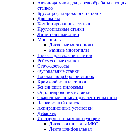
Автоподатчики для деревообрабатывающих
станков
Брусопрофилировочный станок
Дровоколы
Комбинированные станки
Круглопильные станки
Линии оптимизации
Многопилы
Дисковые многопилы
Рамные многопилы
Прессы для склейки щитов
Рейсмусовые станки
Стружкоотсосы
Фуговальные станки
Горбыльно-ребровой станок
Кромкообрезные станки
Бензиновые пилорамы
Оцилиндровочные станки
Сварочный аппарат для ленточных пил
Чашкорезный станок
Аспирационные установки
Дебаркер
Инструмент и комплектующие
Дисковая пила для МКС
Лента шлифовальная