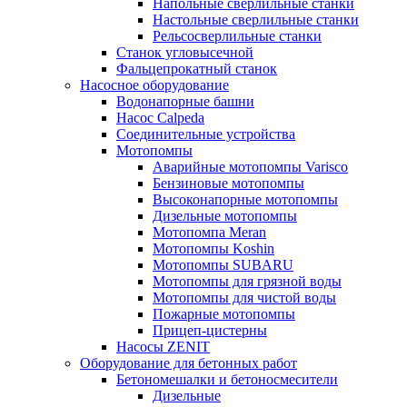
Напольные сверлильные станки
Настольные сверлильные станки
Рельсосверлильные станки
Станок угловысечной
Фальцепрокатный станок
Насосное оборудование
Водонапорные башни
Насос Calpeda
Соединительные устройства
Мотопомпы
Аварийные мотопомпы Varisco
Бензиновые мотопомпы
Высоконапорные мотопомпы
Дизельные мотопомпы
Мотопомпа Meran
Мотопомпы Koshin
Мотопомпы SUBARU
Мотопомпы для грязной воды
Мотопомпы для чистой воды
Пожарные мотопомпы
Прицеп-цистерны
Насосы ZENIT
Оборудование для бетонных работ
Бетономешалки и бетоносмесители
Дизельные