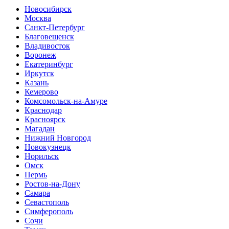
Новосибирск
Москва
Санкт-Петербург
Благовещенск
Владивосток
Воронеж
Екатеринбург
Иркутск
Казань
Кемерово
Комсомольск-на-Амуре
Краснодар
Красноярск
Магадан
Нижний Новгород
Новокузнецк
Норильск
Омск
Пермь
Ростов-на-Дону
Самара
Севастополь
Симферополь
Сочи