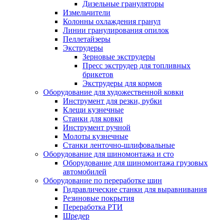
Дизельные грануляторы
Измельчители
Колонны охлаждения гранул
Линии гранулирования опилок
Пеллетайзеры
Экструдеры
Зерновые экструдеры
Пресс экструдер для топливных
брикетов
Экструдеры для кормов
Оборудование для художественной ковки
Инструмент для резки, рубки
Клещи кузнечные
Станки для ковки
Инструмент ручной
Молоты кузнечные
Станки ленточно-шлифовальные
Оборудование для шиномонтажа и сто
Оборудование для шиномонтажа грузовых
автомобилей
Оборудование по переработке шин
Гидравлические станки для выравнивания
Резиновые покрытия
Переработка РТИ
Шредер