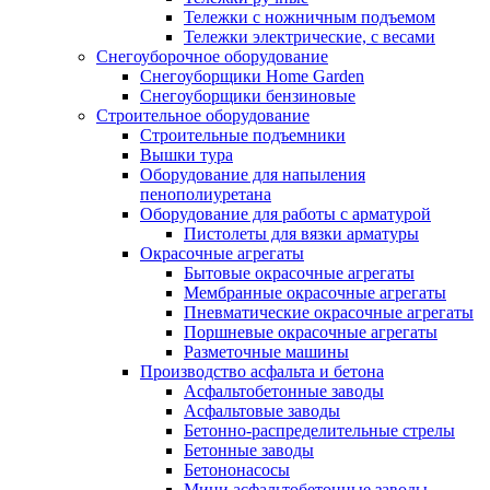
Тележки с ножничным подъемом
Тележки электрические, с весами
Снегоуборочное оборудование
Снегоуборщики Home Garden
Снегоуборщики бензиновые
Строительное оборудование
Cтроительные подъемники
Вышки тура
Оборудование для напыления
пенополиуретана
Оборудование для работы с арматурой
Пистолеты для вязки арматуры
Окрасочные агрегаты
Бытовые окрасочные агрегаты
Мембранные окрасочные агрегаты
Пневматические окрасочные агрегаты
Поршневые окрасочные агрегаты
Разметочные машины
Производство асфальта и бетона
Асфальтобетонные заводы
Асфальтовые заводы
Бетонно-распределительные стрелы
Бетонные заводы
Бетононасосы
Мини асфальтобетонные заводы