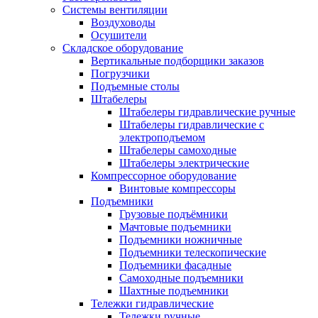
Системы вентиляции
Воздуховоды
Осушители
Складское оборудование
Вертикальные подборщики заказов
Погрузчики
Подъемные столы
Штабелеры
Штабелеры гидравлические ручные
Штабелеры гидравлические с
электроподъемом
Штабелеры самоходные
Штабелеры электрические
Компрессорное оборудование
Винтовые компрессоры
Подъемники
Грузовые подъёмники
Мачтовые подъемники
Подъемники ножничные
Подъемники телескопические
Подъемники фасадные
Самоходные подъемники
Шахтные подъемники
Тележки гидравлические
Тележки ручные