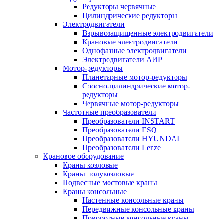
Редукторы червячные
Цилиндрические редукторы
Электродвигатели
Взрывозащищенные электродвигатели
Крановые электродвигатели
Однофазные электродвигатели
Электродвигатели АИР
Мотор-редукторы
Планетарные мотор-редукторы
Соосно-цилиндрические мотор-
редукторы
Червячные мотор-редукторы
Частотные преобразователи
Преобразователи INSTART
Преобразователи ESQ
Преобразователи HYUNDAI
Преобразователи Lenze
Крановое оборудование
Краны козловые
Краны полукозловые
Подвесные мостовые краны
Краны консольные
Настенные консольные краны
Передвижные консольные краны
Поворотные консольные краны