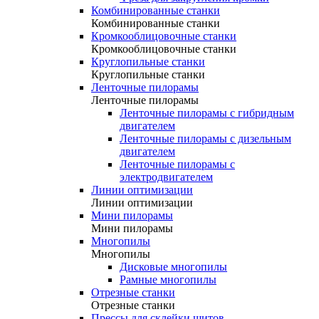
Комбинированные станки
Комбинированные станки
Кромкооблицовочные станки
Кромкооблицовочные станки
Круглопильные станки
Круглопильные станки
Ленточные пилорамы
Ленточные пилорамы
Ленточные пилорамы с гибридным
двигателем
Ленточные пилорамы с дизельным
двигателем
Ленточные пилорамы с
электродвигателем
Линии оптимизации
Линии оптимизации
Мини пилорамы
Мини пилорамы
Многопилы
Многопилы
Дисковые многопилы
Рамные многопилы
Отрезные станки
Отрезные станки
Прессы для склейки щитов