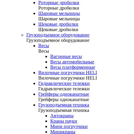
Роторные дробилки
Роторные дробилки
Шаровые мельницы
Шаровые мельницы
Щековые дробилки
Щековые дробилки
Грузоподъемное оборудование
Грузоподъемное оборудование
Весы
Весы
Вагонные весы
Весы автомобильные
Весы платформенные
Вилочные погрузчики HELI
Вилочные погрузчики HELI
Гидравлические тележки
Гидравлические тележки
Грейферы одноканатные
Грейферы одноканатные
Грузоподъемная техника
Грузоподъемная техника
Автокраны
Краны пауки
Мини погрузчики
Миникраны