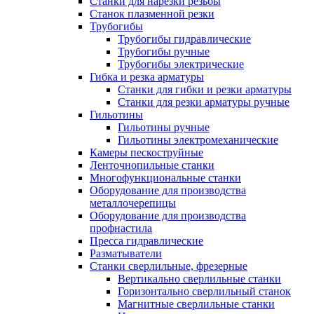
Станки для нарезки резьбы
Станок плазменной резки
Трубогибы
Трубогибы гидравлические
Трубогибы ручные
Трубогибы электрические
Гибка и резка арматуры
Станки для гибки и резки арматуры
Станки для резки арматуры ручные
Гильотины
Гильотины ручные
Гильотины электромеханические
Камеры пескоструйные
Ленточнопильные станки
Многофункциональные станки
Оборудование для производства
металлочерепицы
Оборудование для производства
профнастила
Пресса гидравлические
Разматыватели
Станки сверлильные, фрезерные
Вертикально сверлильные станки
Горизонтально сверлильный станок
Магнитные сверлильные станки