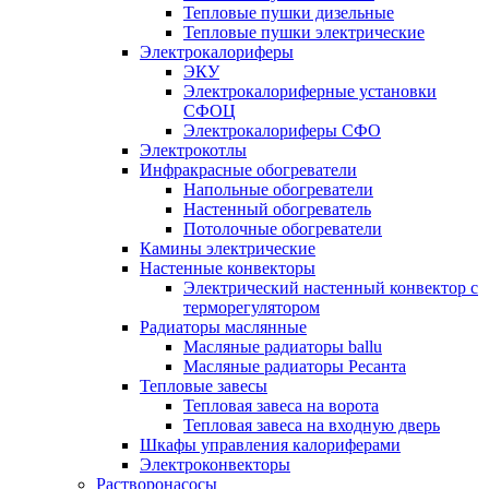
Тепловые пушки дизельные
Тепловые пушки электрические
Электрокалориферы
ЭКУ
Электрокалориферные установки
СФОЦ
Электрокалориферы СФО
Электрокотлы
Инфракрасные обогреватели
Напольные обогреватели
Настенный обогреватель
Потолочные обогреватели
Камины электрические
Настенные конвекторы
Электрический настенный конвектор с
терморегулятором
Радиаторы маслянные
Масляные радиаторы ballu
Масляные радиаторы Ресанта
Тепловые завесы
Тепловая завеса на ворота
Тепловая завеса на входную дверь
Шкафы управления калориферами
Электроконвекторы
Растворонасосы