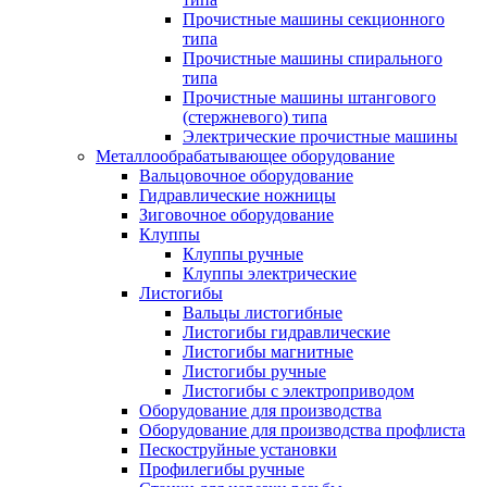
Прочистные машины секционного
типа
Прочистные машины спирального
типа
Прочистные машины штангового
(стержневого) типа
Электрические прочистные машины
Металлообрабатывающее оборудование
Вальцовочное оборудование
Гидравлические ножницы
Зиговочное оборудование
Клуппы
Клуппы ручные
Клуппы электрические
Листогибы
Вальцы листогибные
Листогибы гидравлические
Листогибы магнитные
Листогибы ручные
Листогибы с электроприводом
Оборудование для производства
Оборудование для производства профлиста
Пескоструйные установки
Профилегибы ручные