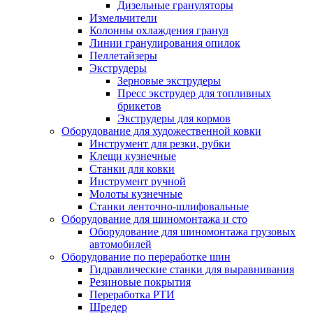
Дизельные грануляторы
Измельчители
Колонны охлаждения гранул
Линии гранулирования опилок
Пеллетайзеры
Экструдеры
Зерновые экструдеры
Пресс экструдер для топливных
брикетов
Экструдеры для кормов
Оборудование для художественной ковки
Инструмент для резки, рубки
Клещи кузнечные
Станки для ковки
Инструмент ручной
Молоты кузнечные
Станки ленточно-шлифовальные
Оборудование для шиномонтажа и сто
Оборудование для шиномонтажа грузовых
автомобилей
Оборудование по переработке шин
Гидравлические станки для выравнивания
Резиновые покрытия
Переработка РТИ
Шредер