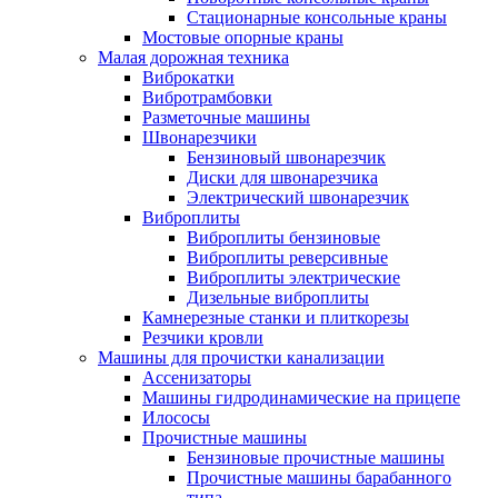
Стационарные консольные краны
Мостовые опорные краны
Малая дорожная техника
Виброкатки
Вибротрамбовки
Разметочные машины
Швонарезчики
Бензиновый швонарезчик
Диски для швонарезчика
Электрический швонарезчик
Виброплиты
Виброплиты бензиновые
Виброплиты реверсивные
Виброплиты электрические
Дизельные виброплиты
Камнерезные станки и плиткорезы
Резчики кровли
Машины для прочистки канализации
Ассенизаторы
Машины гидродинамические на прицепе
Илососы
Прочистные машины
Бензиновые прочистные машины
Прочистные машины барабанного
типа