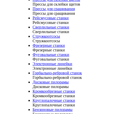
Прессы для склейки щитов
Прессы для сращивания
Прессы для сращивания
Рейсмусовые станки
Рейсмусовые станки
Сверлильные станки
Сверлильные станки
Стружкоотсосы
Стружкоотсосы
Фрезерные станки
Фрезерные станки
Фуговальные станки
Фуговальные станки
Электронные линейки
Электронные линейки
Горбыльно-ребровой станок
Горбыльно-ребровой станок
Дисковые пилорамы
Дисковые пилорамы
Кромкообрезные станки
Кромкообрезные станки
Круглопалочные станки
Круглопалочные станки
Бензиновые пилорамы