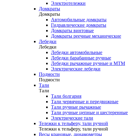
Электротележки
Домкраты
Домкраты
Автомобильные домкраты
Гидравлические домкраты
Домкраты винтовые
Домкраты реечные механические
Лебедки
Лебедки
Лебедки автомобильные
Лебедки барабанные ручные
Лебедки рычажные ручные и МТМ
Электрические лебедки
Подмости
Подмости
Тали
Тали
Тали болгария
Тали червячные и передвижные
Тали ручные рычажные
Тали ручные цепные и шестеренные
Электрические тали
Тележки к тельферу, тали ручной
Тележки к тельферу, тали ручной
Весы крановые, динамометры