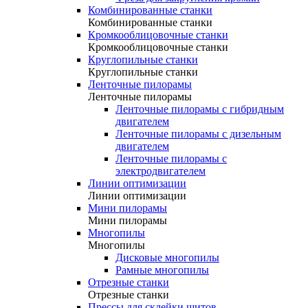
Комбинированные станки
Комбинированные станки
Кромкооблицовочные станки
Кромкооблицовочные станки
Круглопильные станки
Круглопильные станки
Ленточные пилорамы
Ленточные пилорамы
Ленточные пилорамы с гибридным
двигателем
Ленточные пилорамы с дизельным
двигателем
Ленточные пилорамы с
электродвигателем
Линии оптимизации
Линии оптимизации
Мини пилорамы
Мини пилорамы
Многопилы
Многопилы
Дисковые многопилы
Рамные многопилы
Отрезные станки
Отрезные станки
Прессы для склейки щитов