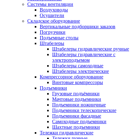
Системы вентиляции
Воздуховоды
Осушители
Складское оборудование
Вертикальные подборщики заказов
Погрузчики
Подъемные столы
Штабелеры
Штабелеры гидравлические ручные
Штабелеры гидравлические с
электроподъемом
Штабелеры самоходные
Штабелеры электрические
Компрессорное оборудование
Винтовые компрессоры
Подъемники
Грузовые подъёмники
Мачтовые подъемники
Подъемники ножничные
Подъемники телескопические
Подъемники фасадные
Самоходные подъемники
Шахтные подъемники
Тележки гидравлические
Тележки ручные