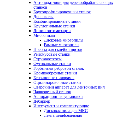
Автоподатчики для деревообрабатывающих
станков
Брусопрофилировочный станок
Дровоколы
Комбинированные станки
Круглопильные станки
Линии оптимизации
Многопилы
Дисковые многопилы
Рамные многопилы
Прессы для склейки щитов
Рейсмусовые станки
Стружкоотсосы
Фуговальные станки
Горбыльно-ребровой станок
Кромкообрезные станки
Бензиновые пилорамы
Оцилиндровочные станки
Сварочный аппарат для ленточных пил
Чашкорезный станок
Аспирационные установки
Дебаркер
Инструмент и комплектующие
Дисковая пила для МКС
Лента шлифовальная