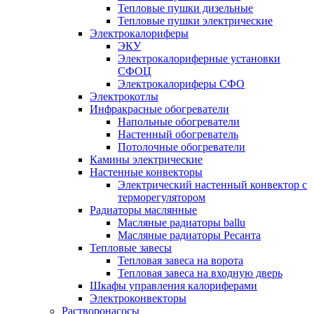
Тепловые пушки дизельные
Тепловые пушки электрические
Электрокалориферы
ЭКУ
Электрокалориферные установки
СФОЦ
Электрокалориферы СФО
Электрокотлы
Инфракрасные обогреватели
Напольные обогреватели
Настенный обогреватель
Потолочные обогреватели
Камины электрические
Настенные конвекторы
Электрический настенный конвектор с
терморегулятором
Радиаторы маслянные
Масляные радиаторы ballu
Масляные радиаторы Ресанта
Тепловые завесы
Тепловая завеса на ворота
Тепловая завеса на входную дверь
Шкафы управления калориферами
Электроконвекторы
Растворонасосы