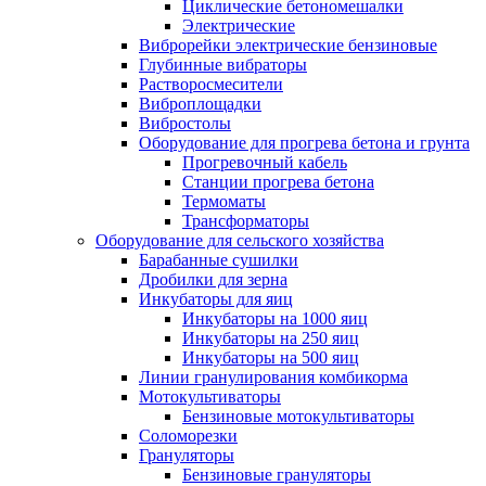
Циклические бетономешалки
Электрические
Виброрейки электрические бензиновые
Глубинные вибраторы
Растворосмесители
Виброплощадки
Вибростолы
Оборудование для прогрева бетона и грунта
Прогревочный кабель
Станции прогрева бетона
Термоматы
Трансформаторы
Оборудование для сельского хозяйства
Барабанные сушилки
Дробилки для зерна
Инкубаторы для яиц
Инкубаторы на 1000 яиц
Инкубаторы на 250 яиц
Инкубаторы на 500 яиц
Линии гранулирования комбикорма
Мотокультиваторы
Бензиновые мотокультиваторы
Соломорезки
Грануляторы
Бензиновые грануляторы