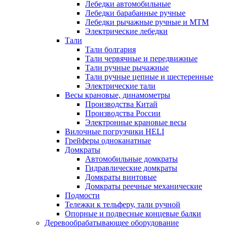
Лебедки автомобильные
Лебедки барабанные ручные
Лебедки рычажные ручные и МТМ
Электрические лебедки
Тали
Тали болгария
Тали червячные и передвижные
Тали ручные рычажные
Тали ручные цепные и шестеренные
Электрические тали
Весы крановые, динамометры
Производства Китай
Производства России
Электронные крановые весы
Вилочные погрузчики HELI
Грейферы одноканатные
Домкраты
Автомобильные домкраты
Гидравлические домкраты
Домкраты винтовые
Домкраты реечные механические
Подмости
Тележки к тельферу, тали ручной
Опорные и подвесные концевые балки
Деревообрабатывающее оборудование