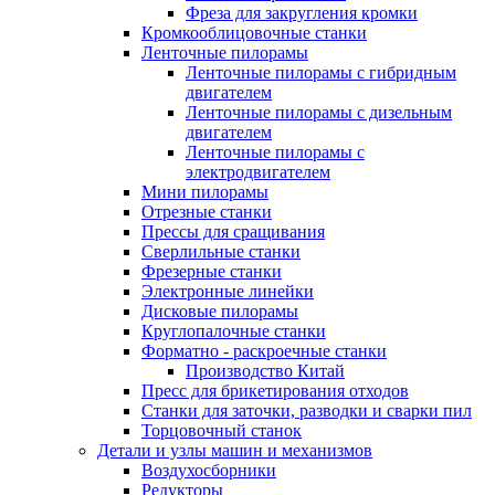
Фреза для закругления кромки
Кромкооблицовочные станки
Ленточные пилорамы
Ленточные пилорамы с гибридным
двигателем
Ленточные пилорамы с дизельным
двигателем
Ленточные пилорамы с
электродвигателем
Мини пилорамы
Отрезные станки
Прессы для сращивания
Сверлильные станки
Фрезерные станки
Электронные линейки
Дисковые пилорамы
Круглопалочные станки
Форматно - раскроечные станки
Производство Китай
Пресс для брикетирования отходов
Станки для заточки, разводки и сварки пил
Торцовочный станок
Детали и узлы машин и механизмов
Воздухосборники
Редукторы