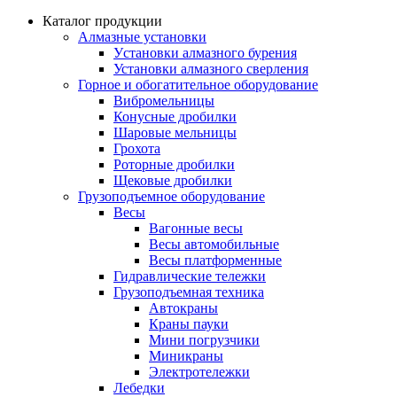
Каталог продукции
Алмазные установки
Уcтановки алмазного бурения
Установки алмазного сверления
Горное и обогатительное оборудование
Вибромельницы
Конусные дробилки
Шаровые мельницы
Грохота
Роторные дробилки
Щековые дробилки
Грузоподъемное оборудование
Весы
Вагонные весы
Весы автомобильные
Весы платформенные
Гидравлические тележки
Грузоподъемная техника
Автокраны
Краны пауки
Мини погрузчики
Миникраны
Электротележки
Лебедки