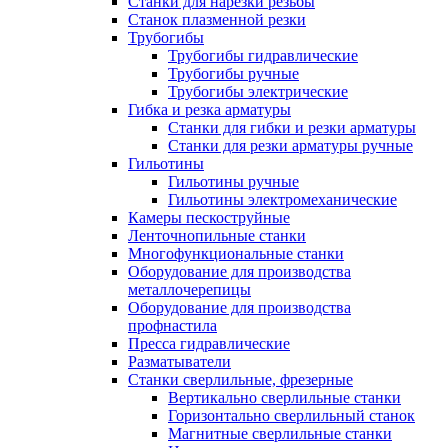
Станки для нарезки резьбы
Станок плазменной резки
Трубогибы
Трубогибы гидравлические
Трубогибы ручные
Трубогибы электрические
Гибка и резка арматуры
Станки для гибки и резки арматуры
Станки для резки арматуры ручные
Гильотины
Гильотины ручные
Гильотины электромеханические
Камеры пескоструйные
Ленточнопильные станки
Многофункциональные станки
Оборудование для производства
металлочерепицы
Оборудование для производства
профнастила
Пресса гидравлические
Разматыватели
Станки сверлильные, фрезерные
Вертикально сверлильные станки
Горизонтально сверлильный станок
Магнитные сверлильные станки