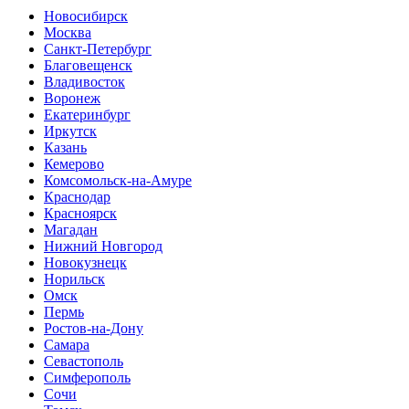
Новосибирск
Москва
Санкт-Петербург
Благовещенск
Владивосток
Воронеж
Екатеринбург
Иркутск
Казань
Кемерово
Комсомольск-на-Амуре
Краснодар
Красноярск
Магадан
Нижний Новгород
Новокузнецк
Норильск
Омск
Пермь
Ростов-на-Дону
Самара
Севастополь
Симферополь
Сочи