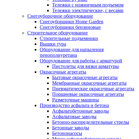
Тележки с ножничным подъемом
Тележки электрические, с весами
Снегоуборочное оборудование
Снегоуборщики Home Garden
Снегоуборщики бензиновые
Строительное оборудование
Cтроительные подъемники
Вышки тура
Оборудование для напыления
пенополиуретана
Оборудование для работы с арматурой
Пистолеты для вязки арматуры
Окрасочные агрегаты
Бытовые окрасочные агрегаты
Мембранные окрасочные агрегаты
Пневматические окрасочные агрегаты
Поршневые окрасочные агрегаты
Разметочные машины
Производство асфальта и бетона
Асфальтобетонные заводы
Асфальтовые заводы
Бетонно-распределительные стрелы
Бетонные заводы
Бетононасосы
Мини асфальтобетонные заводы