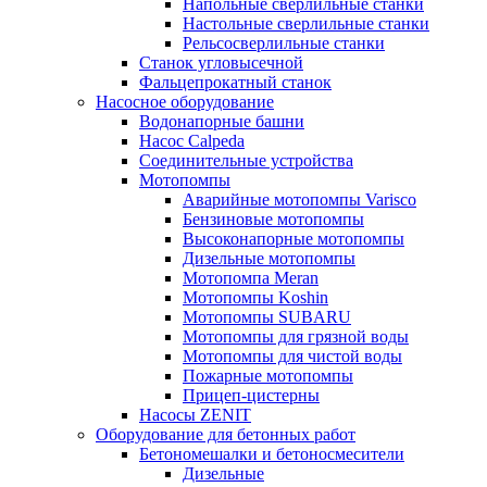
Напольные сверлильные станки
Настольные сверлильные станки
Рельсосверлильные станки
Станок угловысечной
Фальцепрокатный станок
Насосное оборудование
Водонапорные башни
Насос Calpeda
Соединительные устройства
Мотопомпы
Аварийные мотопомпы Varisco
Бензиновые мотопомпы
Высоконапорные мотопомпы
Дизельные мотопомпы
Мотопомпа Meran
Мотопомпы Koshin
Мотопомпы SUBARU
Мотопомпы для грязной воды
Мотопомпы для чистой воды
Пожарные мотопомпы
Прицеп-цистерны
Насосы ZENIT
Оборудование для бетонных работ
Бетономешалки и бетоносмесители
Дизельные