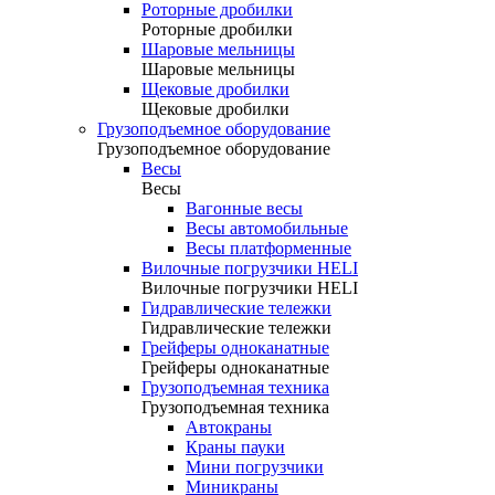
Роторные дробилки
Роторные дробилки
Шаровые мельницы
Шаровые мельницы
Щековые дробилки
Щековые дробилки
Грузоподъемное оборудование
Грузоподъемное оборудование
Весы
Весы
Вагонные весы
Весы автомобильные
Весы платформенные
Вилочные погрузчики HELI
Вилочные погрузчики HELI
Гидравлические тележки
Гидравлические тележки
Грейферы одноканатные
Грейферы одноканатные
Грузоподъемная техника
Грузоподъемная техника
Автокраны
Краны пауки
Мини погрузчики
Миникраны