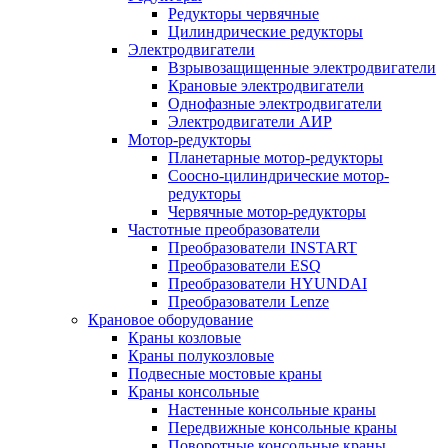
Редукторы червячные
Цилиндрические редукторы
Электродвигатели
Взрывозащищенные электродвигатели
Крановые электродвигатели
Однофазные электродвигатели
Электродвигатели АИР
Мотор-редукторы
Планетарные мотор-редукторы
Соосно-цилиндрические мотор-
редукторы
Червячные мотор-редукторы
Частотные преобразователи
Преобразователи INSTART
Преобразователи ESQ
Преобразователи HYUNDAI
Преобразователи Lenze
Крановое оборудование
Краны козловые
Краны полукозловые
Подвесные мостовые краны
Краны консольные
Настенные консольные краны
Передвижные консольные краны
Поворотные консольные краны