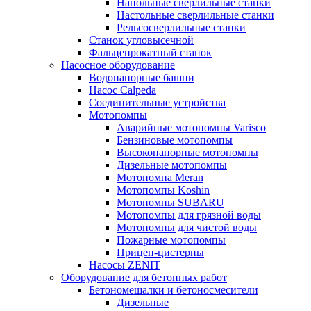
Напольные сверлильные станки
Настольные сверлильные станки
Рельсосверлильные станки
Станок угловысечной
Фальцепрокатный станок
Насосное оборудование
Водонапорные башни
Насос Calpeda
Соединительные устройства
Мотопомпы
Аварийные мотопомпы Varisco
Бензиновые мотопомпы
Высоконапорные мотопомпы
Дизельные мотопомпы
Мотопомпа Meran
Мотопомпы Koshin
Мотопомпы SUBARU
Мотопомпы для грязной воды
Мотопомпы для чистой воды
Пожарные мотопомпы
Прицеп-цистерны
Насосы ZENIT
Оборудование для бетонных работ
Бетономешалки и бетоносмесители
Дизельные