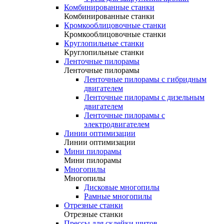
Комбинированные станки
Комбинированные станки
Кромкооблицовочные станки
Кромкооблицовочные станки
Круглопильные станки
Круглопильные станки
Ленточные пилорамы
Ленточные пилорамы
Ленточные пилорамы с гибридным
двигателем
Ленточные пилорамы с дизельным
двигателем
Ленточные пилорамы с
электродвигателем
Линии оптимизации
Линии оптимизации
Мини пилорамы
Мини пилорамы
Многопилы
Многопилы
Дисковые многопилы
Рамные многопилы
Отрезные станки
Отрезные станки
Прессы для склейки щитов