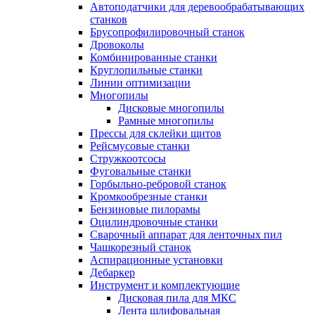
Автоподатчики для деревообрабатывающих
станков
Брусопрофилировочный станок
Дровоколы
Комбинированные станки
Круглопильные станки
Линии оптимизации
Многопилы
Дисковые многопилы
Рамные многопилы
Прессы для склейки щитов
Рейсмусовые станки
Стружкоотсосы
Фуговальные станки
Горбыльно-ребровой станок
Кромкообрезные станки
Бензиновые пилорамы
Оцилиндровочные станки
Сварочный аппарат для ленточных пил
Чашкорезный станок
Аспирационные установки
Дебаркер
Инструмент и комплектующие
Дисковая пила для МКС
Лента шлифовальная