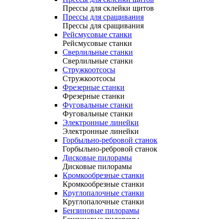
Прессы для склейки щитов
Прессы для сращивания
Прессы для сращивания
Рейсмусовые станки
Рейсмусовые станки
Сверлильные станки
Сверлильные станки
Стружкоотсосы
Стружкоотсосы
Фрезерные станки
Фрезерные станки
Фуговальные станки
Фуговальные станки
Электронные линейки
Электронные линейки
Горбыльно-ребровой станок
Горбыльно-ребровой станок
Дисковые пилорамы
Дисковые пилорамы
Кромкообрезные станки
Кромкообрезные станки
Круглопалочные станки
Круглопалочные станки
Бензиновые пилорамы