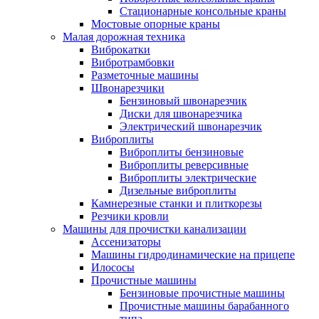
Стационарные консольные краны
Мостовые опорные краны
Малая дорожная техника
Виброкатки
Вибротрамбовки
Разметочные машины
Швонарезчики
Бензиновый швонарезчик
Диски для швонарезчика
Электрический швонарезчик
Виброплиты
Виброплиты бензиновые
Виброплиты реверсивные
Виброплиты электрические
Дизельные виброплиты
Камнерезные станки и плиткорезы
Резчики кровли
Машины для прочистки канализации
Ассенизаторы
Машины гидродинамические на прицепе
Илососы
Прочистные машины
Бензиновые прочистные машины
Прочистные машины барабанного
типа