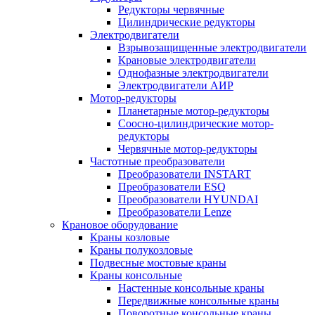
Редукторы червячные
Цилиндрические редукторы
Электродвигатели
Взрывозащищенные электродвигатели
Крановые электродвигатели
Однофазные электродвигатели
Электродвигатели АИР
Мотор-редукторы
Планетарные мотор-редукторы
Соосно-цилиндрические мотор-
редукторы
Червячные мотор-редукторы
Частотные преобразователи
Преобразователи INSTART
Преобразователи ESQ
Преобразователи HYUNDAI
Преобразователи Lenze
Крановое оборудование
Краны козловые
Краны полукозловые
Подвесные мостовые краны
Краны консольные
Настенные консольные краны
Передвижные консольные краны
Поворотные консольные краны