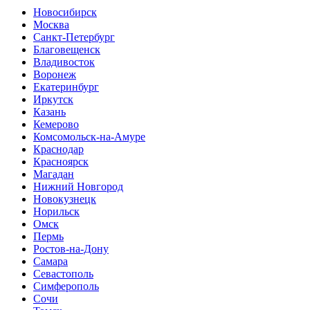
Новосибирск
Москва
Санкт-Петербург
Благовещенск
Владивосток
Воронеж
Екатеринбург
Иркутск
Казань
Кемерово
Комсомольск-на-Амуре
Краснодар
Красноярск
Магадан
Нижний Новгород
Новокузнецк
Норильск
Омск
Пермь
Ростов-на-Дону
Самара
Севастополь
Симферополь
Сочи