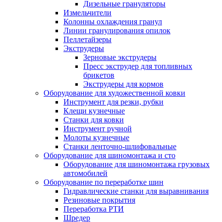
Дизельные грануляторы
Измельчители
Колонны охлаждения гранул
Линии гранулирования опилок
Пеллетайзеры
Экструдеры
Зерновые экструдеры
Пресс экструдер для топливных
брикетов
Экструдеры для кормов
Оборудование для художественной ковки
Инструмент для резки, рубки
Клещи кузнечные
Станки для ковки
Инструмент ручной
Молоты кузнечные
Станки ленточно-шлифовальные
Оборудование для шиномонтажа и сто
Оборудование для шиномонтажа грузовых
автомобилей
Оборудование по переработке шин
Гидравлические станки для выравнивания
Резиновые покрытия
Переработка РТИ
Шредер