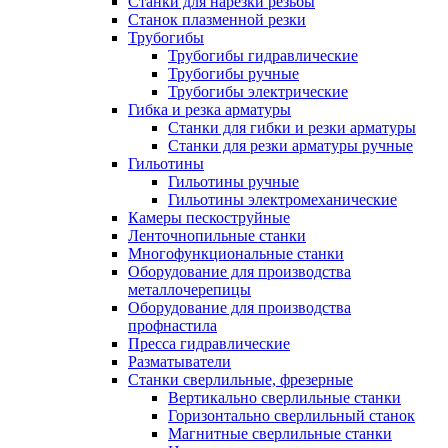
Станки для нарезки резьбы
Станок плазменной резки
Трубогибы
Трубогибы гидравлические
Трубогибы ручные
Трубогибы электрические
Гибка и резка арматуры
Станки для гибки и резки арматуры
Станки для резки арматуры ручные
Гильотины
Гильотины ручные
Гильотины электромеханические
Камеры пескоструйные
Ленточнопильные станки
Многофункциональные станки
Оборудование для производства
металлочерепицы
Оборудование для производства
профнастила
Пресса гидравлические
Разматыватели
Станки сверлильные, фрезерные
Вертикально сверлильные станки
Горизонтально сверлильный станок
Магнитные сверлильные станки