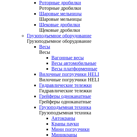
Роторные дробилки
Роторные дробилки
Шаровые мельницы
Шаровые мельницы
Щековые дробилки
Щековые дробилки
Грузоподъемное оборудование
Грузоподъемное оборудование
Весы
Весы
Вагонные весы
Весы автомобильные
Весы платформенные
Вилочные погрузчики HELI
Вилочные погрузчики HELI
Гидравлические тележки
Гидравлические тележки
Грейферы одноканатные
Грейферы одноканатные
Грузоподъемная техника
Грузоподъемная техника
Автокраны
Краны пауки
Мини погрузчики
Миникраны