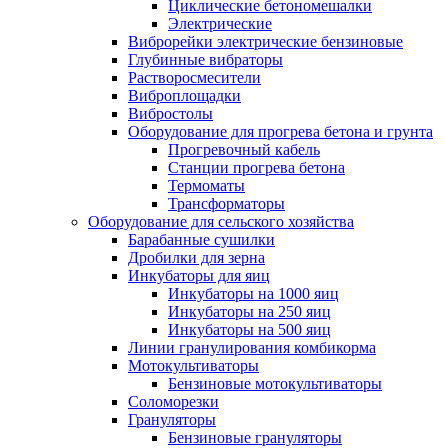
Циклические бетономешалки
Электрические
Виброрейки электрические бензиновые
Глубинные вибраторы
Растворосмесители
Виброплощадки
Вибростолы
Оборудование для прогрева бетона и грунта
Прогревочный кабель
Станции прогрева бетона
Термоматы
Трансформаторы
Оборудование для сельского хозяйства
Барабанные сушилки
Дробилки для зерна
Инкубаторы для яиц
Инкубаторы на 1000 яиц
Инкубаторы на 250 яиц
Инкубаторы на 500 яиц
Линии гранулирования комбикорма
Мотокультиваторы
Бензиновые мотокультиваторы
Соломорезки
Грануляторы
Бензиновые грануляторы