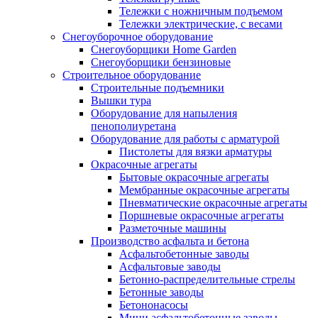
Тележки с ножничным подъемом
Тележки электрические, с весами
Снегоуборочное оборудование
Снегоуборщики Home Garden
Снегоуборщики бензиновые
Строительное оборудование
Cтроительные подъемники
Вышки тура
Оборудование для напыления
пенополиуретана
Оборудование для работы с арматурой
Пистолеты для вязки арматуры
Окрасочные агрегаты
Бытовые окрасочные агрегаты
Мембранные окрасочные агрегаты
Пневматические окрасочные агрегаты
Поршневые окрасочные агрегаты
Разметочные машины
Производство асфальта и бетона
Асфальтобетонные заводы
Асфальтовые заводы
Бетонно-распределительные стрелы
Бетонные заводы
Бетононасосы
Мини асфальтобетонные заводы