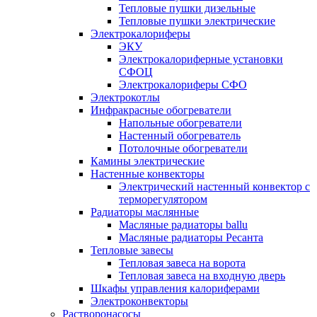
Тепловые пушки дизельные
Тепловые пушки электрические
Электрокалориферы
ЭКУ
Электрокалориферные установки
СФОЦ
Электрокалориферы СФО
Электрокотлы
Инфракрасные обогреватели
Напольные обогреватели
Настенный обогреватель
Потолочные обогреватели
Камины электрические
Настенные конвекторы
Электрический настенный конвектор с
терморегулятором
Радиаторы маслянные
Масляные радиаторы ballu
Масляные радиаторы Ресанта
Тепловые завесы
Тепловая завеса на ворота
Тепловая завеса на входную дверь
Шкафы управления калориферами
Электроконвекторы
Растворонасосы