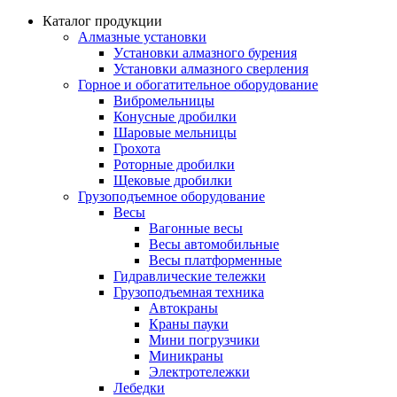
Каталог продукции
Алмазные установки
Уcтановки алмазного бурения
Установки алмазного сверления
Горное и обогатительное оборудование
Вибромельницы
Конусные дробилки
Шаровые мельницы
Грохота
Роторные дробилки
Щековые дробилки
Грузоподъемное оборудование
Весы
Вагонные весы
Весы автомобильные
Весы платформенные
Гидравлические тележки
Грузоподъемная техника
Автокраны
Краны пауки
Мини погрузчики
Миникраны
Электротележки
Лебедки