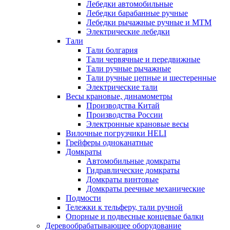
Лебедки автомобильные
Лебедки барабанные ручные
Лебедки рычажные ручные и МТМ
Электрические лебедки
Тали
Тали болгария
Тали червячные и передвижные
Тали ручные рычажные
Тали ручные цепные и шестеренные
Электрические тали
Весы крановые, динамометры
Производства Китай
Производства России
Электронные крановые весы
Вилочные погрузчики HELI
Грейферы одноканатные
Домкраты
Автомобильные домкраты
Гидравлические домкраты
Домкраты винтовые
Домкраты реечные механические
Подмости
Тележки к тельферу, тали ручной
Опорные и подвесные концевые балки
Деревообрабатывающее оборудование