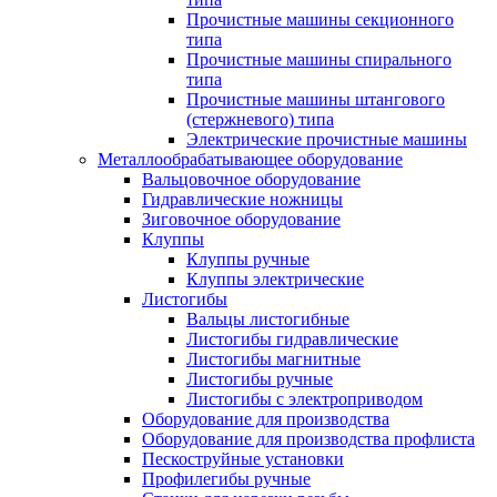
Прочистные машины секционного
типа
Прочистные машины спирального
типа
Прочистные машины штангового
(стержневого) типа
Электрические прочистные машины
Металлообрабатывающее оборудование
Вальцовочное оборудование
Гидравлические ножницы
Зиговочное оборудование
Клуппы
Клуппы ручные
Клуппы электрические
Листогибы
Вальцы листогибные
Листогибы гидравлические
Листогибы магнитные
Листогибы ручные
Листогибы с электроприводом
Оборудование для производства
Оборудование для производства профлиста
Пескоструйные установки
Профилегибы ручные