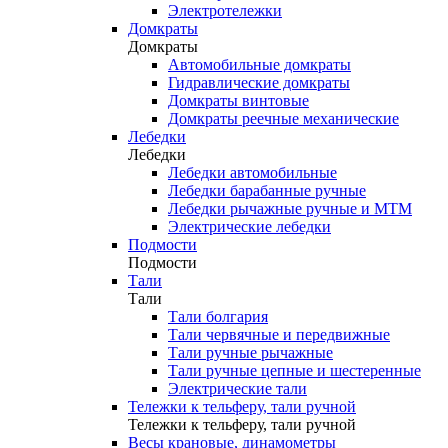
Электротележки
Домкраты
Домкраты
Автомобильные домкраты
Гидравлические домкраты
Домкраты винтовые
Домкраты реечные механические
Лебедки
Лебедки
Лебедки автомобильные
Лебедки барабанные ручные
Лебедки рычажные ручные и МТМ
Электрические лебедки
Подмости
Подмости
Тали
Тали
Тали болгария
Тали червячные и передвижные
Тали ручные рычажные
Тали ручные цепные и шестеренные
Электрические тали
Тележки к тельферу, тали ручной
Тележки к тельферу, тали ручной
Весы крановые, динамометры