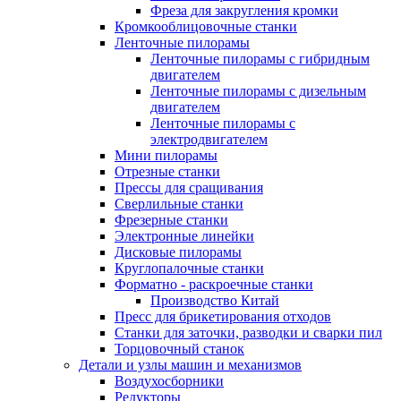
Фреза для закругления кромки
Кромкооблицовочные станки
Ленточные пилорамы
Ленточные пилорамы с гибридным
двигателем
Ленточные пилорамы с дизельным
двигателем
Ленточные пилорамы с
электродвигателем
Мини пилорамы
Отрезные станки
Прессы для сращивания
Сверлильные станки
Фрезерные станки
Электронные линейки
Дисковые пилорамы
Круглопалочные станки
Форматно - раскроечные станки
Производство Китай
Пресс для брикетирования отходов
Станки для заточки, разводки и сварки пил
Торцовочный станок
Детали и узлы машин и механизмов
Воздухосборники
Редукторы