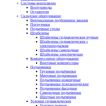
Системы вентиляции
Воздуховоды
Осушители
Складское оборудование
Вертикальные подборщики заказов
Погрузчики
Подъемные столы
Штабелеры
Штабелеры гидравлические ручные
Штабелеры гидравлические с
электроподъемом
Штабелеры самоходные
Штабелеры электрические
Компрессорное оборудование
Винтовые компрессоры
Подъемники
Грузовые подъёмники
Мачтовые подъемники
Подъемники ножничные
Подъемники телескопические
Подъемники фасадные
Самоходные подъемники
Шахтные подъемники
Тележки гидравлические
Тележки ручные