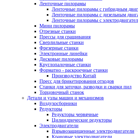
Ленточные пилорамы
Ленточные пилорамы с гибридным двиг
Ленточные пилорамы с дизельным двиг
Ленточные пилорамы с электродвигате
Мини пилорамы
Отрезные станки
Прессы для сращивания
Сверлильные станки
Фрезерные станки
Электронные линейки
Дисковые пилорамы
Круглопалочные станки
Форматно - раскроечные станки
Производство Китай
Пресс для брикетирования отходов
Станки для заточки, разводки и сварки пил
Торцовочный станок
Детали и узлы машин и механизмов
Воздухосборники
Редукторы
Редукторы червячные
Цилиндрические редукторы
Электродвигатели
Взрывозащищенные электродвигатели
Крановые электродвигатели