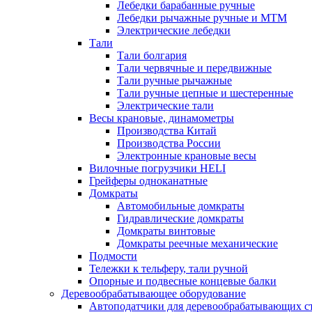
Лебедки барабанные ручные
Лебедки рычажные ручные и МТМ
Электрические лебедки
Тали
Тали болгария
Тали червячные и передвижные
Тали ручные рычажные
Тали ручные цепные и шестеренные
Электрические тали
Весы крановые, динамометры
Производства Китай
Производства России
Электронные крановые весы
Вилочные погрузчики HELI
Грейферы одноканатные
Домкраты
Автомобильные домкраты
Гидравлические домкраты
Домкраты винтовые
Домкраты реечные механические
Подмости
Тележки к тельферу, тали ручной
Опорные и подвесные концевые балки
Деревообрабатывающее оборудование
Автоподатчики для деревообрабатывающих с