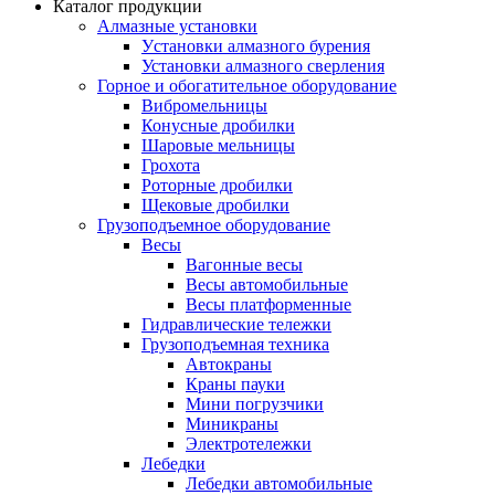
Каталог продукции
Алмазные установки
Уcтановки алмазного бурения
Установки алмазного сверления
Горное и обогатительное оборудование
Вибромельницы
Конусные дробилки
Шаровые мельницы
Грохота
Роторные дробилки
Щековые дробилки
Грузоподъемное оборудование
Весы
Вагонные весы
Весы автомобильные
Весы платформенные
Гидравлические тележки
Грузоподъемная техника
Автокраны
Краны пауки
Мини погрузчики
Миникраны
Электротележки
Лебедки
Лебедки автомобильные