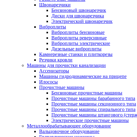
Швонарезчики
Бензиновый швонарезчик
Диски для швонарезчика
Электрический швонарезчик
Виброплиты
Виброплиты бензиновые
Виброплиты реверсивные
Виброплиты электрические
Дизельные виброплиты
Камнерезные станки и плиткорезы
Резчики кровли
Машины для прочистки канализации
Ассенизаторы
Машины гидродинамические на прицепе
Илососы
Прочистные машины
Бензиновые прочистные машины
Прочистные машины барабанного типа
Прочистные машины секционного типа
Прочистные машины спирального типа
Прочистные машины штангового (стерж
Электрические прочистные машины
Металлообрабатывающее оборудование
Вальцовочное оборудование
Гидравлические ножницы