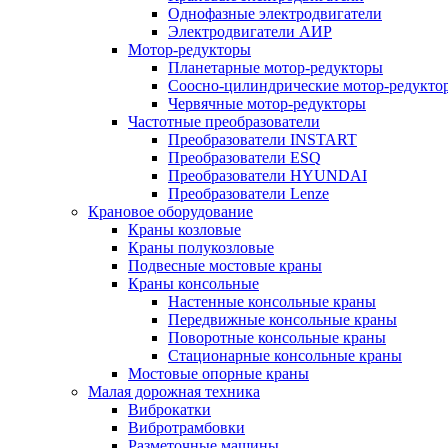
Однофазные электродвигатели
Электродвигатели АИР
Мотор-редукторы
Планетарные мотор-редукторы
Соосно-цилиндрические мотор-редукто
Червячные мотор-редукторы
Частотные преобразователи
Преобразователи INSTART
Преобразователи ESQ
Преобразователи HYUNDAI
Преобразователи Lenze
Крановое оборудование
Краны козловые
Краны полукозловые
Подвесные мостовые краны
Краны консольные
Настенные консольные краны
Передвижные консольные краны
Поворотные консольные краны
Стационарные консольные краны
Мостовые опорные краны
Малая дорожная техника
Виброкатки
Вибротрамбовки
Разметочные машины