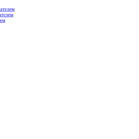
ателем
ателем
лем