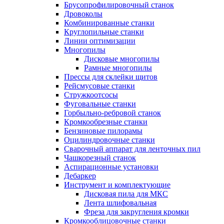
Брусопрофилировочный станок
Дровоколы
Комбинированные станки
Круглопильные станки
Линии оптимизации
Многопилы
Дисковые многопилы
Рамные многопилы
Прессы для склейки щитов
Рейсмусовые станки
Стружкоотсосы
Фуговальные станки
Горбыльно-ребровой станок
Кромкообрезные станки
Бензиновые пилорамы
Оцилиндровочные станки
Сварочный аппарат для ленточных пил
Чашкорезный станок
Аспирационные установки
Дебаркер
Инструмент и комплектующие
Дисковая пила для МКС
Лента шлифовальная
Фреза для закругления кромки
Кромкооблицовочные станки