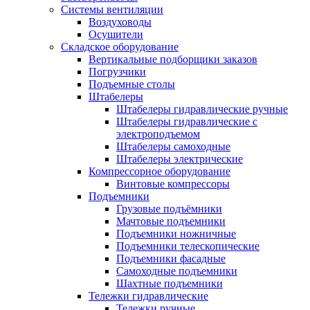
Системы вентиляции
Воздуховоды
Осушители
Складское оборудование
Вертикальные подборщики заказов
Погрузчики
Подъемные столы
Штабелеры
Штабелеры гидравлические ручные
Штабелеры гидравлические с
электроподъемом
Штабелеры самоходные
Штабелеры электрические
Компрессорное оборудование
Винтовые компрессоры
Подъемники
Грузовые подъёмники
Мачтовые подъемники
Подъемники ножничные
Подъемники телескопические
Подъемники фасадные
Самоходные подъемники
Шахтные подъемники
Тележки гидравлические
Тележки ручные