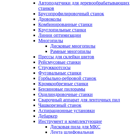
Автоподатчики для деревообрабатывающих
станков
Брусопрофилировочный станок
Дровоколы
Комбинированные станки
Круглопильные станки
Линии оптимизации
Многопилы
Дисковые многопилы
Рамные многопилы
Прессы для склейки щитов
Рейсмусовые станки
Стружкоотсосы
Фуговальные станки
Горбыльно-ребровой станок
Кромкообрезные станки
Бензиновые пилорамы
Оцилиндровочные станки
Сварочный аппарат для ленточных пил
Чашкорезный станок
Аспирационные установки
Дебаркер
Инструмент и комплектующие
Дисковая пила для МКС
Лента шлифовальная