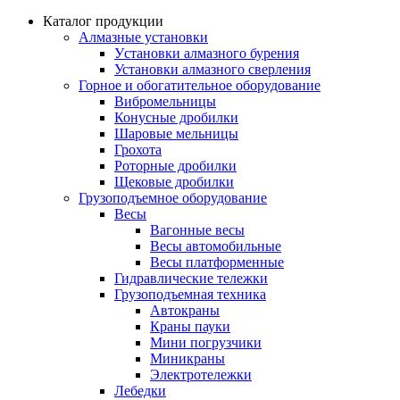
Каталог продукции
Алмазные установки
Уcтановки алмазного бурения
Установки алмазного сверления
Горное и обогатительное оборудование
Вибромельницы
Конусные дробилки
Шаровые мельницы
Грохота
Роторные дробилки
Щековые дробилки
Грузоподъемное оборудование
Весы
Вагонные весы
Весы автомобильные
Весы платформенные
Гидравлические тележки
Грузоподъемная техника
Автокраны
Краны пауки
Мини погрузчики
Миникраны
Электротележки
Лебедки