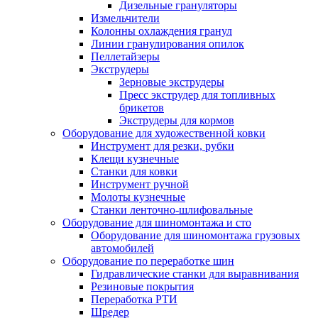
Дизельные грануляторы
Измельчители
Колонны охлаждения гранул
Линии гранулирования опилок
Пеллетайзеры
Экструдеры
Зерновые экструдеры
Пресс экструдер для топливных
брикетов
Экструдеры для кормов
Оборудование для художественной ковки
Инструмент для резки, рубки
Клещи кузнечные
Станки для ковки
Инструмент ручной
Молоты кузнечные
Станки ленточно-шлифовальные
Оборудование для шиномонтажа и сто
Оборудование для шиномонтажа грузовых
автомобилей
Оборудование по переработке шин
Гидравлические станки для выравнивания
Резиновые покрытия
Переработка РТИ
Шредер