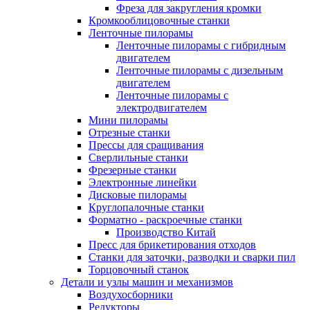
Фреза для закругления кромки
Кромкооблицовочные станки
Ленточные пилорамы
Ленточные пилорамы с гибридным
двигателем
Ленточные пилорамы с дизельным
двигателем
Ленточные пилорамы с
электродвигателем
Мини пилорамы
Отрезные станки
Прессы для сращивания
Сверлильные станки
Фрезерные станки
Электронные линейки
Дисковые пилорамы
Круглопалочные станки
Форматно - раскроечные станки
Производство Китай
Пресс для брикетирования отходов
Станки для заточки, разводки и сварки пил
Торцовочный станок
Детали и узлы машин и механизмов
Воздухосборники
Редукторы