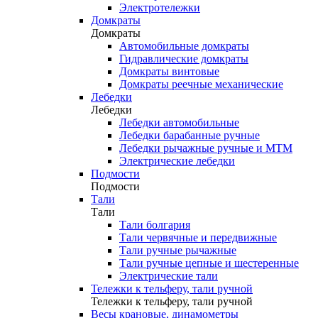
Электротележки
Домкраты
Домкраты
Автомобильные домкраты
Гидравлические домкраты
Домкраты винтовые
Домкраты реечные механические
Лебедки
Лебедки
Лебедки автомобильные
Лебедки барабанные ручные
Лебедки рычажные ручные и МТМ
Электрические лебедки
Подмости
Подмости
Тали
Тали
Тали болгария
Тали червячные и передвижные
Тали ручные рычажные
Тали ручные цепные и шестеренные
Электрические тали
Тележки к тельферу, тали ручной
Тележки к тельферу, тали ручной
Весы крановые, динамометры