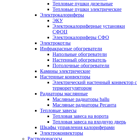
Тепловые пушки дизельные
Тепловые пушки электрические
Электрокалориферы
ЭКУ
Электрокалориферные установки
СФОЦ
Электрокалориферы СФО
Электрокотлы
Инфракрасные обогреватели
Напольные обогреватели
Настенный обогреватель
Потолочные обогреватели
Камины электрические
Настенные конвекторы
Электрический настенный конвектор с
терморегулятором
Радиаторы маслянные
Масляные радиаторы ballu
Масляные радиаторы Ресанта
Тепловые завесы
Тепловая завеса на ворота
Тепловая завеса на входную дверь
Шкафы управления калориферами
Электроконвекторы
Растворонасосы