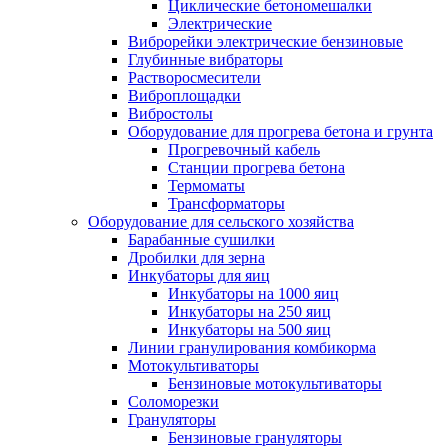
Циклические бетономешалки
Электрические
Виброрейки электрические бензиновые
Глубинные вибраторы
Растворосмесители
Виброплощадки
Вибростолы
Оборудование для прогрева бетона и грунта
Прогревочный кабель
Станции прогрева бетона
Термоматы
Трансформаторы
Оборудование для сельского хозяйства
Барабанные сушилки
Дробилки для зерна
Инкубаторы для яиц
Инкубаторы на 1000 яиц
Инкубаторы на 250 яиц
Инкубаторы на 500 яиц
Линии гранулирования комбикорма
Мотокультиваторы
Бензиновые мотокультиваторы
Соломорезки
Грануляторы
Бензиновые грануляторы