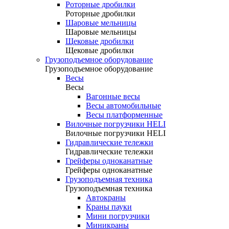
Роторные дробилки
Роторные дробилки
Шаровые мельницы
Шаровые мельницы
Щековые дробилки
Щековые дробилки
Грузоподъемное оборудование
Грузоподъемное оборудование
Весы
Весы
Вагонные весы
Весы автомобильные
Весы платформенные
Вилочные погрузчики HELI
Вилочные погрузчики HELI
Гидравлические тележки
Гидравлические тележки
Грейферы одноканатные
Грейферы одноканатные
Грузоподъемная техника
Грузоподъемная техника
Автокраны
Краны пауки
Мини погрузчики
Миникраны