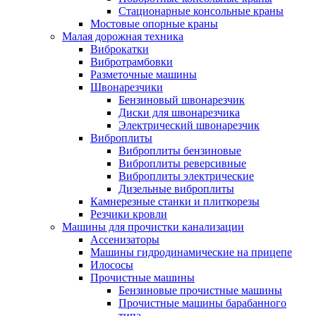
Стационарные консольные краны
Мостовые опорные краны
Малая дорожная техника
Виброкатки
Вибротрамбовки
Разметочные машины
Швонарезчики
Бензиновый швонарезчик
Диски для швонарезчика
Электрический швонарезчик
Виброплиты
Виброплиты бензиновые
Виброплиты реверсивные
Виброплиты электрические
Дизельные виброплиты
Камнерезные станки и плиткорезы
Резчики кровли
Машины для прочистки канализации
Ассенизаторы
Машины гидродинамические на прицепе
Илососы
Прочистные машины
Бензиновые прочистные машины
Прочистные машины барабанного
типа