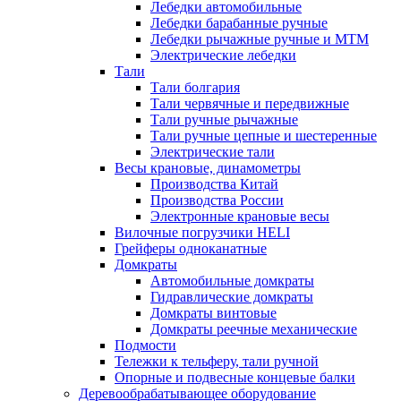
Лебедки автомобильные
Лебедки барабанные ручные
Лебедки рычажные ручные и МТМ
Электрические лебедки
Тали
Тали болгария
Тали червячные и передвижные
Тали ручные рычажные
Тали ручные цепные и шестеренные
Электрические тали
Весы крановые, динамометры
Производства Китай
Производства России
Электронные крановые весы
Вилочные погрузчики HELI
Грейферы одноканатные
Домкраты
Автомобильные домкраты
Гидравлические домкраты
Домкраты винтовые
Домкраты реечные механические
Подмости
Тележки к тельферу, тали ручной
Опорные и подвесные концевые балки
Деревообрабатывающее оборудование