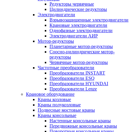
Редукторы червячные
Цилиндрические редукторы
Электродвигатели
Взрывозащищенные электродвигатели
Крановые электродвигатели
Однофазные электродвигатели
Электродвигатели АИР
Мотор-редукторы
Планетарные мотор-редукторы
Соосно-цилиндрические мотор-
редукторы
Червячные мотор-редукторы
Частотные преобразователи
Преобразователи INSTART
Преобразователи ESQ
Преобразователи HYUNDAI
Преобразователи Lenze
Крановое оборудование
Краны козловые
Краны полукозловые
Подвесные мостовые краны
Краны консольные
Настенные консольные краны
Передвижные консольные краны
Поворотные консольные краны