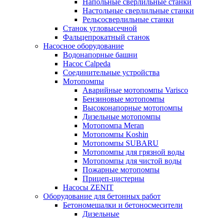
Напольные сверлильные станки
Настольные сверлильные станки
Рельсосверлильные станки
Станок угловысечной
Фальцепрокатный станок
Насосное оборудование
Водонапорные башни
Насос Calpeda
Соединительные устройства
Мотопомпы
Аварийные мотопомпы Varisco
Бензиновые мотопомпы
Высоконапорные мотопомпы
Дизельные мотопомпы
Мотопомпа Meran
Мотопомпы Koshin
Мотопомпы SUBARU
Мотопомпы для грязной воды
Мотопомпы для чистой воды
Пожарные мотопомпы
Прицеп-цистерны
Насосы ZENIT
Оборудование для бетонных работ
Бетономешалки и бетоносмесители
Дизельные