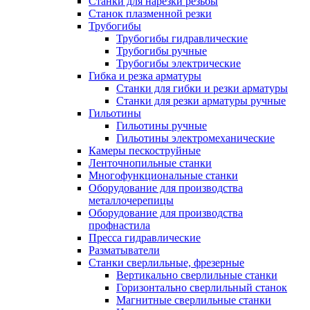
Станки для нарезки резьбы
Станок плазменной резки
Трубогибы
Трубогибы гидравлические
Трубогибы ручные
Трубогибы электрические
Гибка и резка арматуры
Станки для гибки и резки арматуры
Станки для резки арматуры ручные
Гильотины
Гильотины ручные
Гильотины электромеханические
Камеры пескоструйные
Ленточнопильные станки
Многофункциональные станки
Оборудование для производства
металлочерепицы
Оборудование для производства
профнастила
Пресса гидравлические
Разматыватели
Станки сверлильные, фрезерные
Вертикально сверлильные станки
Горизонтально сверлильный станок
Магнитные сверлильные станки