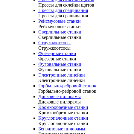
Прессы для склейки щитов
Прессы для сращивания
Прессы для сращивания
Рейсмусовые станки
Рейсмусовые станки
Сверлильные станки
Сверлильные станки
Стружкоотсосы
Стружкоотсосы
Фрезерные станки
Фрезерные станки
Фуговальные станки
Фуговальные станки
Электронные линейки
Электронные линейки
Горбыльно-ребровой станок
Горбыльно-ребровой станок
Дисковые пилорамы
Дисковые пилорамы
Кромкообрезные станки
Кромкообрезные станки
Круглопалочные станки
Круглопалочные станки
Бензиновые пилорамы