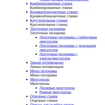
Комбинированные станки
Комбинированные станки
Кромкооблицовочные станки
Кромкооблицовочные станки
Круглопильные станки
Круглопильные станки
Ленточные пилорамы
Ленточные пилорамы
Ленточные пилорамы с гибридным
двигателем
Ленточные пилорамы с дизельным
двигателем
Ленточные пилорамы с
электродвигателем
Линии оптимизации
Линии оптимизации
Мини пилорамы
Мини пилорамы
Многопилы
Многопилы
Дисковые многопилы
Рамные многопилы
Отрезные станки
Отрезные станки
Прессы для склейки щитов