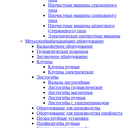
Прочистные машины секционного
типа
Прочистные машины спирального
типа
Прочистные машины штангового
(стержневого) типа
Электрические прочистные машины
Металлообрабатывающее оборудование
Вальцовочное оборудование
Гидравлические ножницы
Зиговочное оборудование
Клуппы
Клуппы ручные
Клуппы электрические
Листогибы
Вальцы листогибные
Листогибы гидравлические
Листогибы магнитные
Листогибы ручные
Листогибы с электроприводом
Оборудование для производства
Оборудование для производства профлиста
Пескоструйные установки
Профилегибы ручные