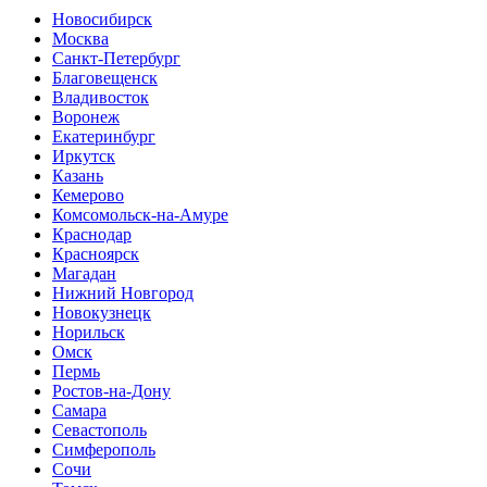
Новосибирск
Москва
Санкт-Петербург
Благовещенск
Владивосток
Воронеж
Екатеринбург
Иркутск
Казань
Кемерово
Комсомольск-на-Амуре
Краснодар
Красноярск
Магадан
Нижний Новгород
Новокузнецк
Норильск
Омск
Пермь
Ростов-на-Дону
Самара
Севастополь
Симферополь
Сочи