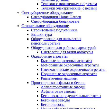
Тележки с ножничным подъемом
Тележки электрические, с весами
Снегоуборочное оборудование
Снегоуборщики Home Garden
Снегоуборщики бензиновые
Строительное оборудование
Cтроительные подъемники
Вышки тура
Оборудование для напыления
пенополиуретана
Оборудование для работы с арматурой
Пистолеты для вязки арматуры
Окрасочные агрегаты
Бытовые окрасочные агрегаты
Мембранные окрасочные агрегаты
Пневматические окрасочные агрегаты
Поршневые окрасочные агрегаты
Разметочные машины
Производство асфальта и бетона
Асфальтобетонные заводы
Асфальтовые заводы
Бетонно-распределительные стрелы
Бетонные заводы
Бетононасосы
Мини асфальтобетонные заводы