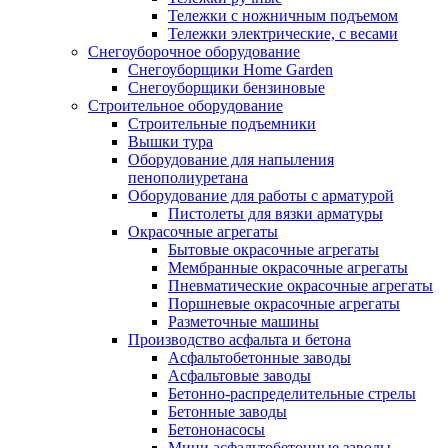
Тележки с ножничным подъемом
Тележки электрические, с весами
Снегоуборочное оборудование
Снегоуборщики Home Garden
Снегоуборщики бензиновые
Строительное оборудование
Cтроительные подъемники
Вышки тура
Оборудование для напыления
пенополиуретана
Оборудование для работы с арматурой
Пистолеты для вязки арматуры
Окрасочные агрегаты
Бытовые окрасочные агрегаты
Мембранные окрасочные агрегаты
Пневматические окрасочные агрегаты
Поршневые окрасочные агрегаты
Разметочные машины
Производство асфальта и бетона
Асфальтобетонные заводы
Асфальтовые заводы
Бетонно-распределительные стрелы
Бетонные заводы
Бетононасосы
Мини асфальтобетонные заводы