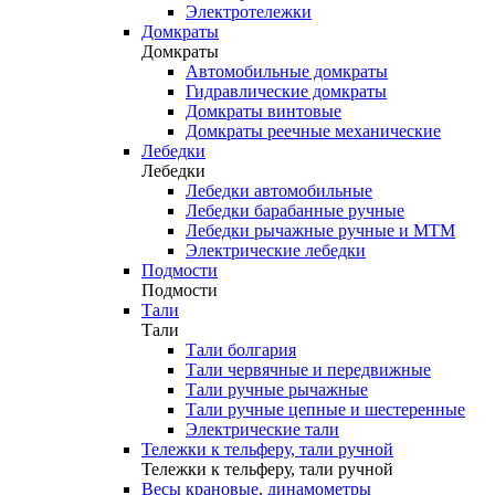
Электротележки
Домкраты
Домкраты
Автомобильные домкраты
Гидравлические домкраты
Домкраты винтовые
Домкраты реечные механические
Лебедки
Лебедки
Лебедки автомобильные
Лебедки барабанные ручные
Лебедки рычажные ручные и МТМ
Электрические лебедки
Подмости
Подмости
Тали
Тали
Тали болгария
Тали червячные и передвижные
Тали ручные рычажные
Тали ручные цепные и шестеренные
Электрические тали
Тележки к тельферу, тали ручной
Тележки к тельферу, тали ручной
Весы крановые, динамометры