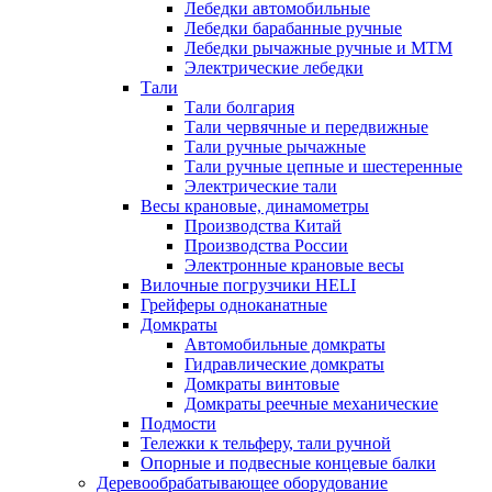
Лебедки автомобильные
Лебедки барабанные ручные
Лебедки рычажные ручные и МТМ
Электрические лебедки
Тали
Тали болгария
Тали червячные и передвижные
Тали ручные рычажные
Тали ручные цепные и шестеренные
Электрические тали
Весы крановые, динамометры
Производства Китай
Производства России
Электронные крановые весы
Вилочные погрузчики HELI
Грейферы одноканатные
Домкраты
Автомобильные домкраты
Гидравлические домкраты
Домкраты винтовые
Домкраты реечные механические
Подмости
Тележки к тельферу, тали ручной
Опорные и подвесные концевые балки
Деревообрабатывающее оборудование