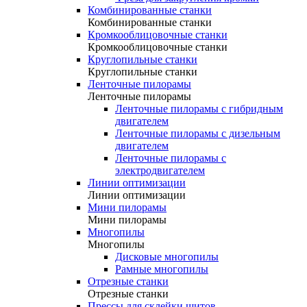
Комбинированные станки
Комбинированные станки
Кромкооблицовочные станки
Кромкооблицовочные станки
Круглопильные станки
Круглопильные станки
Ленточные пилорамы
Ленточные пилорамы
Ленточные пилорамы с гибридным
двигателем
Ленточные пилорамы с дизельным
двигателем
Ленточные пилорамы с
электродвигателем
Линии оптимизации
Линии оптимизации
Мини пилорамы
Мини пилорамы
Многопилы
Многопилы
Дисковые многопилы
Рамные многопилы
Отрезные станки
Отрезные станки
Прессы для склейки щитов