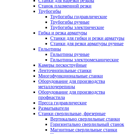
Станки для нарезки резьбы
Станок плазменной резки
Трубогибы
Трубогибы гидравлические
Трубогибы ручные
Трубогибы электрические
Гибка и резка арматуры
Станки для гибки и резки арматуры
Станки для резки арматуры ручные
Гильотины
Гильотины ручные
Гильотины электромеханические
Камеры пескоструйные
Ленточнопильные станки
Многофункциональные станки
Оборудование для производства
металлочерепицы
Оборудование для производства
профнастила
Пресса гидравлические
Разматыватели
Станки сверлильные, фрезерные
Вертикально сверлильные станки
Горизонтально сверлильный станок
Магнитные сверлильные станки