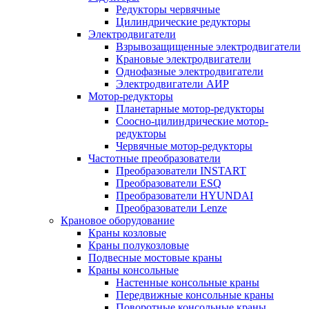
Редукторы червячные
Цилиндрические редукторы
Электродвигатели
Взрывозащищенные электродвигатели
Крановые электродвигатели
Однофазные электродвигатели
Электродвигатели АИР
Мотор-редукторы
Планетарные мотор-редукторы
Соосно-цилиндрические мотор-
редукторы
Червячные мотор-редукторы
Частотные преобразователи
Преобразователи INSTART
Преобразователи ESQ
Преобразователи HYUNDAI
Преобразователи Lenze
Крановое оборудование
Краны козловые
Краны полукозловые
Подвесные мостовые краны
Краны консольные
Настенные консольные краны
Передвижные консольные краны
Поворотные консольные краны