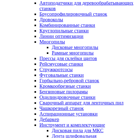
Автоподатчики для деревообрабатывающих
станков
Брусопрофилировочный станок
Дровоколы
Комбинированные станки
Круглопильные станки
Линии оптимизации
Многопилы
Дисковые многопилы
Рамные многопилы
Прессы для склейки щитов
Рейсмусовые станки
Стружкоотсосы
Фуговальные станки
Горбыльно-ребровой станок
Кромкообрезные станки
Бензиновые пилорамы
Оцилиндровочные станки
Сварочный аппарат для ленточных пил
Чашкорезный станок
Аспирационные установки
Дебаркер
Инструмент и комплектующие
Дисковая пила для МКС
Лента шлифовальная