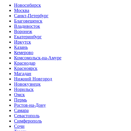
Новосибирск
Москва
Санкт-Петербург
Благовещенск
Владивосток
Воронеж
Екатеринбург
Иркутск
Казань
Кемерово
Комсомольск-на-Амуре
Краснодар
Красноярск
Магадан
Нижний Новгород
Новокузнецк
Норильск
Омск
Пермь
Ростов-на-Дону
Самара
Севастополь
Симферополь
Сочи