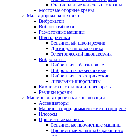
Стационарные консольные краны
Мостовые опорные краны
Малая дорожная техника
Виброкатки
Вибротрамбовки
Разметочные машины
Швонарезчики
Бензиновый швонарезчик
Диски для швонарезчика
Электрический швонарезчик
Виброплиты
Виброплиты бензиновые
Виброплиты реверсивные
Виброплиты электрические
Дизельные виброплиты
Камнерезные станки и плиткорезы
Резчики кровли
Машины для прочистки канализации
Ассенизаторы
Машины гидродинамические на прицепе
Илососы
Прочистные машины
Бензиновые прочистные машины
Прочистные машины барабанного
типа