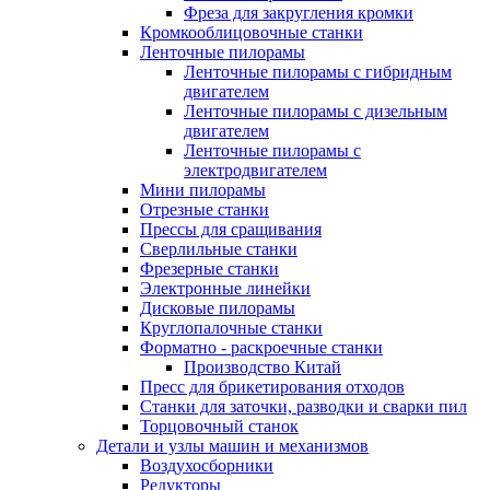
Фреза для закругления кромки
Кромкооблицовочные станки
Ленточные пилорамы
Ленточные пилорамы с гибридным
двигателем
Ленточные пилорамы с дизельным
двигателем
Ленточные пилорамы с
электродвигателем
Мини пилорамы
Отрезные станки
Прессы для сращивания
Сверлильные станки
Фрезерные станки
Электронные линейки
Дисковые пилорамы
Круглопалочные станки
Форматно - раскроечные станки
Производство Китай
Пресс для брикетирования отходов
Станки для заточки, разводки и сварки пил
Торцовочный станок
Детали и узлы машин и механизмов
Воздухосборники
Редукторы