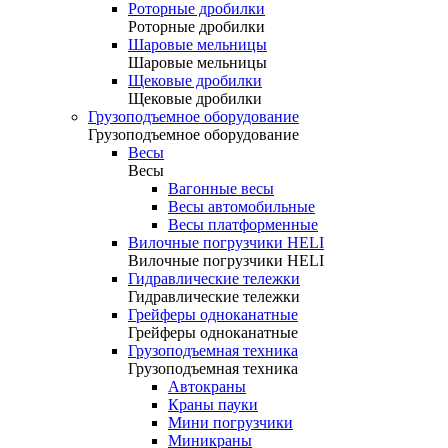
Роторные дробилки
Роторные дробилки
Шаровые мельницы
Шаровые мельницы
Щековые дробилки
Щековые дробилки
Грузоподъемное оборудование
Грузоподъемное оборудование
Весы
Весы
Вагонные весы
Весы автомобильные
Весы платформенные
Вилочные погрузчики HELI
Вилочные погрузчики HELI
Гидравлические тележки
Гидравлические тележки
Грейферы одноканатные
Грейферы одноканатные
Грузоподъемная техника
Грузоподъемная техника
Автокраны
Краны пауки
Мини погрузчики
Миникраны