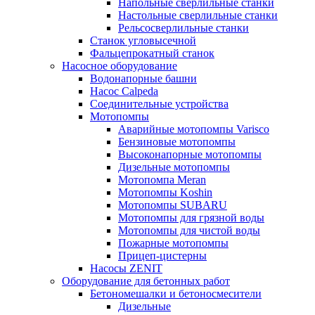
Напольные сверлильные станки
Настольные сверлильные станки
Рельсосверлильные станки
Станок угловысечной
Фальцепрокатный станок
Насосное оборудование
Водонапорные башни
Насос Calpeda
Соединительные устройства
Мотопомпы
Аварийные мотопомпы Varisco
Бензиновые мотопомпы
Высоконапорные мотопомпы
Дизельные мотопомпы
Мотопомпа Meran
Мотопомпы Koshin
Мотопомпы SUBARU
Мотопомпы для грязной воды
Мотопомпы для чистой воды
Пожарные мотопомпы
Прицеп-цистерны
Насосы ZENIT
Оборудование для бетонных работ
Бетономешалки и бетоносмесители
Дизельные