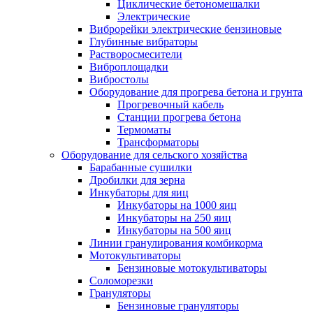
Циклические бетономешалки
Электрические
Виброрейки электрические бензиновые
Глубинные вибраторы
Растворосмесители
Виброплощадки
Вибростолы
Оборудование для прогрева бетона и грунта
Прогревочный кабель
Станции прогрева бетона
Термоматы
Трансформаторы
Оборудование для сельского хозяйства
Барабанные сушилки
Дробилки для зерна
Инкубаторы для яиц
Инкубаторы на 1000 яиц
Инкубаторы на 250 яиц
Инкубаторы на 500 яиц
Линии гранулирования комбикорма
Мотокультиваторы
Бензиновые мотокультиваторы
Соломорезки
Грануляторы
Бензиновые грануляторы