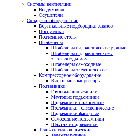
Системы вентиляции
Воздуховоды
Осушители
Складское оборудование
Вертикальные подборщики заказов
Погрузчики
Подъемные столы
Штабелеры
Штабелеры гидравлические ручные
Штабелеры гидравлические с
электроподъемом
Штабелеры самоходные
Штабелеры электрические
Компрессорное оборудование
Винтовые компрессоры
Подъемники
Грузовые подъёмники
Мачтовые подъемники
Подъемники ножничные
Подъемники телескопические
Подъемники фасадные
Самоходные подъемники
Шахтные подъемники
Тележки гидравлические
Тележки ручные