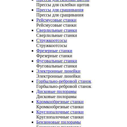
Прессы для склейки щитов
Прессы для сращивания
Прессы для сращивания
Рейсмусовые станки
Рейсмусовые станки
Сверлильные станки
Сверлильные станки
Стружкоотсосы
Стружкоотсосы
Фрезерные станки
Фрезерные станки
Фуговальные станки
Фуговальные станки
Электронные линейки
Электронные линейки
Горбыльно-ребровой станок
Горбыльно-ребровой станок
Дисковые пилорамы
Дисковые пилорамы
Кромкообрезные станки
Кромкообрезные станки
Круглопалочные станки
Круглопалочные станки
Бензиновые пилорамы