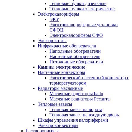
Тепловые пушки дизельные
Тепловые пушки электрические
Электрокалориферы
ЭКУ
Электрокалориферные установки
СФОЦ
Электрокалориферы СФО
Электрокотлы
Инфракрасные обогреватели
Напольные обогреватели
Настенный обогреватель
Потолочные обогреватели
Камины электрические
Настенные конвекторы
Электрический настенный конвектор с
терморегулятором
Радиаторы маслянные
Масляные радиаторы ballu
Масляные радиаторы Ресанта
Тепловые завесы
Тепловая завеса на ворота
Тепловая завеса на входную дверь
Шкафы управления калориферами
Электроконвекторы
Растворонасосы