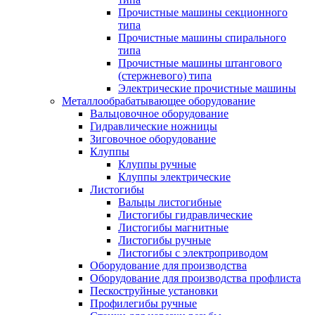
Прочистные машины секционного
типа
Прочистные машины спирального
типа
Прочистные машины штангового
(стержневого) типа
Электрические прочистные машины
Металлообрабатывающее оборудование
Вальцовочное оборудование
Гидравлические ножницы
Зиговочное оборудование
Клуппы
Клуппы ручные
Клуппы электрические
Листогибы
Вальцы листогибные
Листогибы гидравлические
Листогибы магнитные
Листогибы ручные
Листогибы с электроприводом
Оборудование для производства
Оборудование для производства профлиста
Пескоструйные установки
Профилегибы ручные