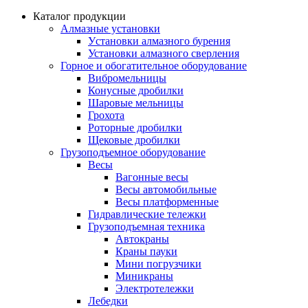
Каталог продукции
Алмазные установки
Уcтановки алмазного бурения
Установки алмазного сверления
Горное и обогатительное оборудование
Вибромельницы
Конусные дробилки
Шаровые мельницы
Грохота
Роторные дробилки
Щековые дробилки
Грузоподъемное оборудование
Весы
Вагонные весы
Весы автомобильные
Весы платформенные
Гидравлические тележки
Грузоподъемная техника
Автокраны
Краны пауки
Мини погрузчики
Миникраны
Электротележки
Лебедки