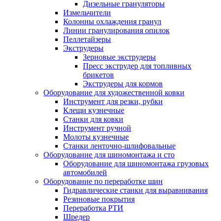
Дизельные грануляторы
Измельчители
Колонны охлаждения гранул
Линии гранулирования опилок
Пеллетайзеры
Экструдеры
Зерновые экструдеры
Пресс экструдер для топливных
брикетов
Экструдеры для кормов
Оборудование для художественной ковки
Инструмент для резки, рубки
Клещи кузнечные
Станки для ковки
Инструмент ручной
Молоты кузнечные
Станки ленточно-шлифовальные
Оборудование для шиномонтажа и сто
Оборудование для шиномонтажа грузовых
автомобилей
Оборудование по переработке шин
Гидравлические станки для выравнивания
Резиновые покрытия
Переработка РТИ
Шредер