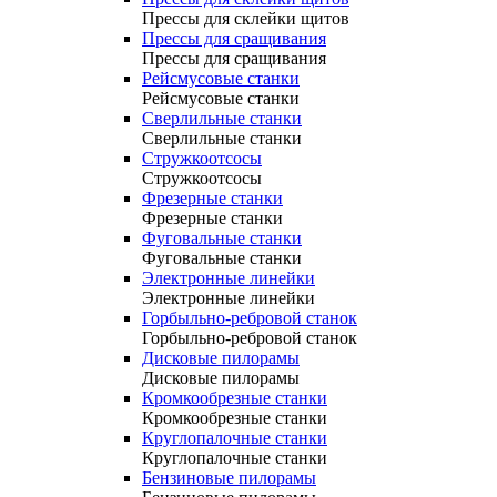
Прессы для склейки щитов
Прессы для сращивания
Прессы для сращивания
Рейсмусовые станки
Рейсмусовые станки
Сверлильные станки
Сверлильные станки
Стружкоотсосы
Стружкоотсосы
Фрезерные станки
Фрезерные станки
Фуговальные станки
Фуговальные станки
Электронные линейки
Электронные линейки
Горбыльно-ребровой станок
Горбыльно-ребровой станок
Дисковые пилорамы
Дисковые пилорамы
Кромкообрезные станки
Кромкообрезные станки
Круглопалочные станки
Круглопалочные станки
Бензиновые пилорамы