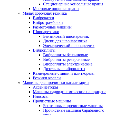
Стационарные консольные краны
Мостовые опорные краны
Малая дорожная техника
Виброкатки
Вибротрамбовки
Разметочные машины
Швонарезчики
Бензиновый швонарезчик
Диски для швонарезчика
Электрический швонарезчик
Виброплиты
Виброплиты бензиновые
Виброплиты реверсивные
Виброплиты электрические
Дизельные виброплиты
Камнерезные станки и плиткорезы
Резчики кровли
Машины для прочистки канализации
Ассенизаторы
Машины гидродинамические на прицепе
Илососы
Прочистные машины
Бензиновые прочистные машины
Прочистные машины барабанного
типа