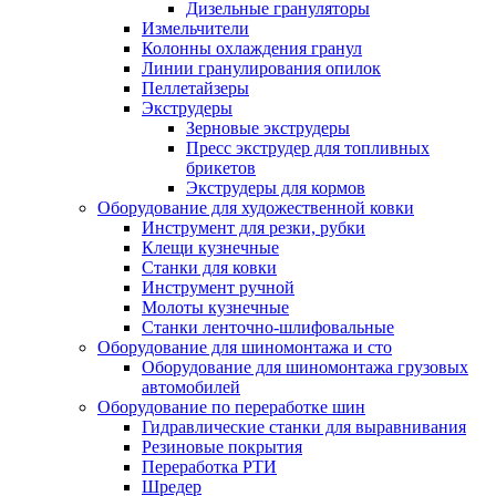
Дизельные грануляторы
Измельчители
Колонны охлаждения гранул
Линии гранулирования опилок
Пеллетайзеры
Экструдеры
Зерновые экструдеры
Пресс экструдер для топливных
брикетов
Экструдеры для кормов
Оборудование для художественной ковки
Инструмент для резки, рубки
Клещи кузнечные
Станки для ковки
Инструмент ручной
Молоты кузнечные
Станки ленточно-шлифовальные
Оборудование для шиномонтажа и сто
Оборудование для шиномонтажа грузовых
автомобилей
Оборудование по переработке шин
Гидравлические станки для выравнивания
Резиновые покрытия
Переработка РТИ
Шредер