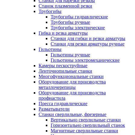
Станки для нарезки резьбы
Станок плазменной резки
Трубогибы
Трубогибы гидравлические
Трубогибы ручные
Трубогибы электрические
Гибка и резка арматуры
Станки для гибки и резки арматуры
Станки для резки арматуры ручные
Гильотины
Гильотины ручные
Гильотины электромеханические
Камеры пескоструйные
Ленточнопильные станки
Многофункциональные станки
Оборудование для производства
металлочерепицы
Оборудование для производства
профнастила
Пресса гидравлические
Разматыватели
Станки сверлильные, фрезерные
Вертикально сверлильные станки
Горизонтально сверлильный станок
Магнитные сверлильные станки