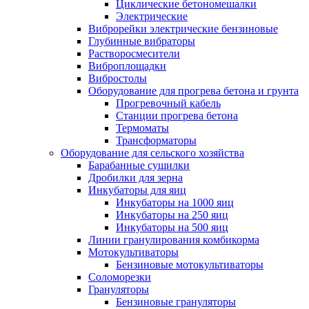
Циклические бетономешалки
Электрические
Виброрейки электрические бензиновые
Глубинные вибраторы
Растворосмесители
Виброплощадки
Вибростолы
Оборудование для прогрева бетона и грунта
Прогревочный кабель
Станции прогрева бетона
Термоматы
Трансформаторы
Оборудование для сельского хозяйства
Барабанные сушилки
Дробилки для зерна
Инкубаторы для яиц
Инкубаторы на 1000 яиц
Инкубаторы на 250 яиц
Инкубаторы на 500 яиц
Линии гранулирования комбикорма
Мотокультиваторы
Бензиновые мотокультиваторы
Соломорезки
Грануляторы
Бензиновые грануляторы