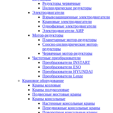
Редукторы червячные
Цилиндрические редукторы
Электродвигатели
Взрывозащищенные электродвигатели
Крановые электродвигатели
Однофазные электродвигатели
Электродвигатели АИР
Мотор-редукторы
Планетарные мотор-редукторы
Соосно-цилиндрические мотор-
редукторы
Червячные мотор-редукторы
Частотные преобразователи
Преобразователи INSTART
Преобразователи ESQ
Преобразователи HYUNDAI
Преобразователи Lenze
Крановое оборудование
Краны козловые
Краны полукозловые
Подвесные мостовые краны
Краны консольные
Настенные консольные краны
Передвижные консольные краны
Поворотные консольные краны