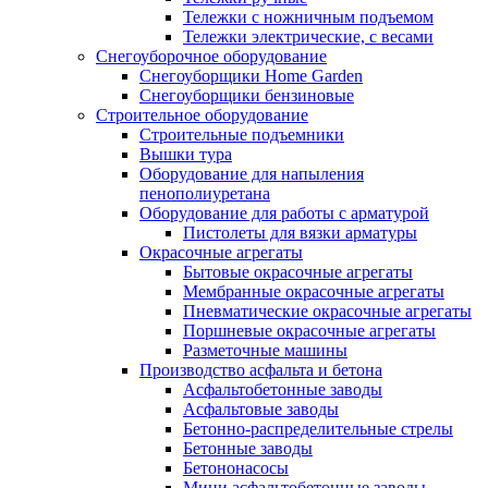
Тележки с ножничным подъемом
Тележки электрические, с весами
Снегоуборочное оборудование
Снегоуборщики Home Garden
Снегоуборщики бензиновые
Строительное оборудование
Cтроительные подъемники
Вышки тура
Оборудование для напыления
пенополиуретана
Оборудование для работы с арматурой
Пистолеты для вязки арматуры
Окрасочные агрегаты
Бытовые окрасочные агрегаты
Мембранные окрасочные агрегаты
Пневматические окрасочные агрегаты
Поршневые окрасочные агрегаты
Разметочные машины
Производство асфальта и бетона
Асфальтобетонные заводы
Асфальтовые заводы
Бетонно-распределительные стрелы
Бетонные заводы
Бетононасосы
Мини асфальтобетонные заводы