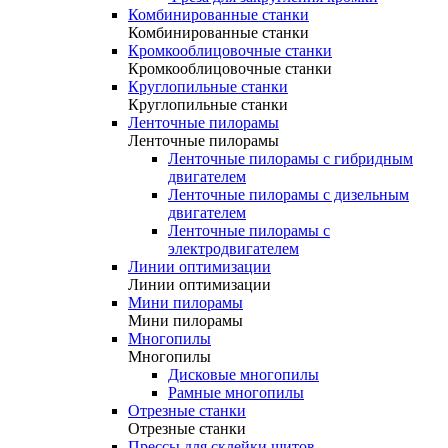
Комбинированные станки
Комбинированные станки
Кромкооблицовочные станки
Кромкооблицовочные станки
Круглопильные станки
Круглопильные станки
Ленточные пилорамы
Ленточные пилорамы
Ленточные пилорамы с гибридным
двигателем
Ленточные пилорамы с дизельным
двигателем
Ленточные пилорамы с
электродвигателем
Линии оптимизации
Линии оптимизации
Мини пилорамы
Мини пилорамы
Многопилы
Многопилы
Дисковые многопилы
Рамные многопилы
Отрезные станки
Отрезные станки
Прессы для склейки щитов