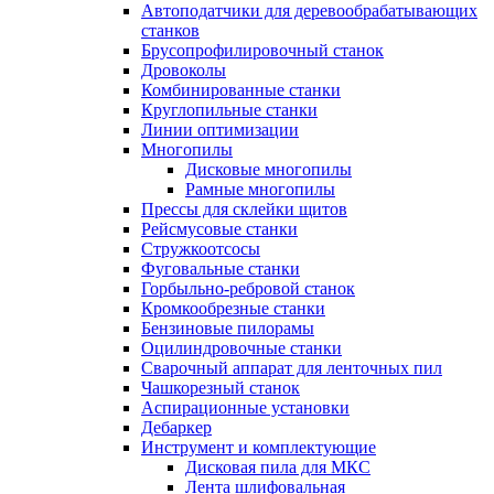
Автоподатчики для деревообрабатывающих
станков
Брусопрофилировочный станок
Дровоколы
Комбинированные станки
Круглопильные станки
Линии оптимизации
Многопилы
Дисковые многопилы
Рамные многопилы
Прессы для склейки щитов
Рейсмусовые станки
Стружкоотсосы
Фуговальные станки
Горбыльно-ребровой станок
Кромкообрезные станки
Бензиновые пилорамы
Оцилиндровочные станки
Сварочный аппарат для ленточных пил
Чашкорезный станок
Аспирационные установки
Дебаркер
Инструмент и комплектующие
Дисковая пила для МКС
Лента шлифовальная