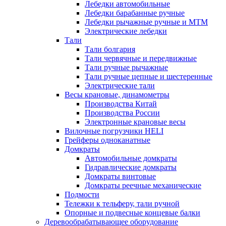
Лебедки автомобильные
Лебедки барабанные ручные
Лебедки рычажные ручные и МТМ
Электрические лебедки
Тали
Тали болгария
Тали червячные и передвижные
Тали ручные рычажные
Тали ручные цепные и шестеренные
Электрические тали
Весы крановые, динамометры
Производства Китай
Производства России
Электронные крановые весы
Вилочные погрузчики HELI
Грейферы одноканатные
Домкраты
Автомобильные домкраты
Гидравлические домкраты
Домкраты винтовые
Домкраты реечные механические
Подмости
Тележки к тельферу, тали ручной
Опорные и подвесные концевые балки
Деревообрабатывающее оборудование