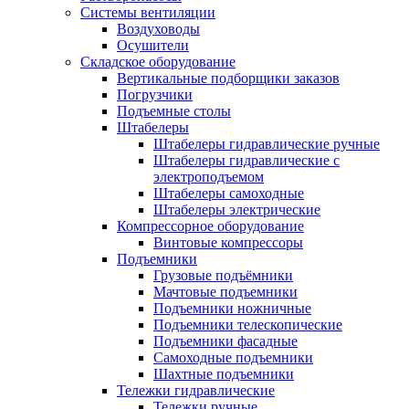
Системы вентиляции
Воздуховоды
Осушители
Складское оборудование
Вертикальные подборщики заказов
Погрузчики
Подъемные столы
Штабелеры
Штабелеры гидравлические ручные
Штабелеры гидравлические с
электроподъемом
Штабелеры самоходные
Штабелеры электрические
Компрессорное оборудование
Винтовые компрессоры
Подъемники
Грузовые подъёмники
Мачтовые подъемники
Подъемники ножничные
Подъемники телескопические
Подъемники фасадные
Самоходные подъемники
Шахтные подъемники
Тележки гидравлические
Тележки ручные