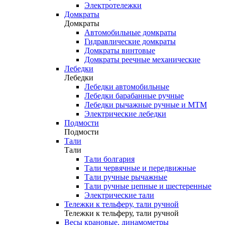
Электротележки
Домкраты
Домкраты
Автомобильные домкраты
Гидравлические домкраты
Домкраты винтовые
Домкраты реечные механические
Лебедки
Лебедки
Лебедки автомобильные
Лебедки барабанные ручные
Лебедки рычажные ручные и МТМ
Электрические лебедки
Подмости
Подмости
Тали
Тали
Тали болгария
Тали червячные и передвижные
Тали ручные рычажные
Тали ручные цепные и шестеренные
Электрические тали
Тележки к тельферу, тали ручной
Тележки к тельферу, тали ручной
Весы крановые, динамометры