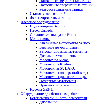
Напольные сверлильные станки
Настольные сверлильные станки
Рельсосверлильные станки
Станок угловысечной
Фальцепрокатный станок
Насосное оборудование
Водонапорные башни
Насос Calpeda
Соединительные устройства
Мотопомпы
Аварийные мотопомпы Varisco
Бензиновые мотопомпы
Высоконапорные мотопомпы
Дизельные мотопомпы
Мотопомпа Meran
Мотопомпы Koshin
Мотопомпы SUBARU
Мотопомпы для грязной воды
Мотопомпы для чистой воды
Пожарные мотопомпы
Прицеп-цистерны
Насосы ZENIT
Оборудование для бетонных работ
Бетономешалки и бетоносмесители
Дизельные