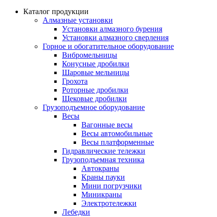
Каталог продукции
Алмазные установки
Уcтановки алмазного бурения
Установки алмазного сверления
Горное и обогатительное оборудование
Вибромельницы
Конусные дробилки
Шаровые мельницы
Грохота
Роторные дробилки
Щековые дробилки
Грузоподъемное оборудование
Весы
Вагонные весы
Весы автомобильные
Весы платформенные
Гидравлические тележки
Грузоподъемная техника
Автокраны
Краны пауки
Мини погрузчики
Миникраны
Электротележки
Лебедки