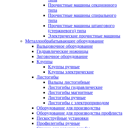
Прочистные машины секционного
типа
Прочистные машины спирального
типа
Прочистные машины штангового
(стержневого) типа
Электрические прочистные машины
Металлообрабатывающее оборудование
Вальцовочное оборудование
Гидравлические ножницы
Зиговочное оборудование
Клуппы
Клуппы ручные
Клуппы электрические
Листогибы
Вальцы листогибные
Листогибы гидравлические
Листогибы магнитные
Листогибы ручные
Листогибы с электроприводом
Оборудование для производства
Оборудование для производства профлиста
Пескоструйные установки
Профилегибы ручные