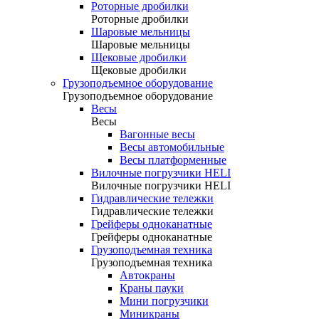
Роторные дробилки
Роторные дробилки
Шаровые мельницы
Шаровые мельницы
Щековые дробилки
Щековые дробилки
Грузоподъемное оборудование
Грузоподъемное оборудование
Весы
Весы
Вагонные весы
Весы автомобильные
Весы платформенные
Вилочные погрузчики HELI
Вилочные погрузчики HELI
Гидравлические тележки
Гидравлические тележки
Грейферы одноканатные
Грейферы одноканатные
Грузоподъемная техника
Грузоподъемная техника
Автокраны
Краны пауки
Мини погрузчики
Миникраны