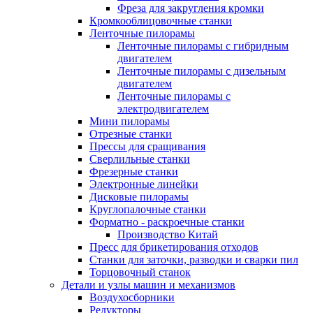
Фреза для закругления кромки
Кромкооблицовочные станки
Ленточные пилорамы
Ленточные пилорамы с гибридным
двигателем
Ленточные пилорамы с дизельным
двигателем
Ленточные пилорамы с
электродвигателем
Мини пилорамы
Отрезные станки
Прессы для сращивания
Сверлильные станки
Фрезерные станки
Электронные линейки
Дисковые пилорамы
Круглопалочные станки
Форматно - раскроечные станки
Производство Китай
Пресс для брикетирования отходов
Станки для заточки, разводки и сварки пил
Торцовочный станок
Детали и узлы машин и механизмов
Воздухосборники
Редукторы