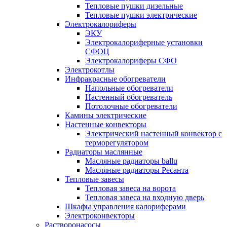
Тепловые пушки дизельные
Тепловые пушки электрические
Электрокалориферы
ЭКУ
Электрокалориферные установки
СФОЦ
Электрокалориферы СФО
Электрокотлы
Инфракрасные обогреватели
Напольные обогреватели
Настенный обогреватель
Потолочные обогреватели
Камины электрические
Настенные конвекторы
Электрический настенный конвектор с
терморегулятором
Радиаторы маслянные
Масляные радиаторы ballu
Масляные радиаторы Ресанта
Тепловые завесы
Тепловая завеса на ворота
Тепловая завеса на входную дверь
Шкафы управления калориферами
Электроконвекторы
Растворонасосы