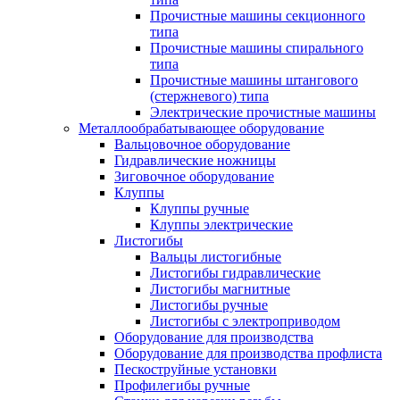
Прочистные машины секционного
типа
Прочистные машины спирального
типа
Прочистные машины штангового
(стержневого) типа
Электрические прочистные машины
Металлообрабатывающее оборудование
Вальцовочное оборудование
Гидравлические ножницы
Зиговочное оборудование
Клуппы
Клуппы ручные
Клуппы электрические
Листогибы
Вальцы листогибные
Листогибы гидравлические
Листогибы магнитные
Листогибы ручные
Листогибы с электроприводом
Оборудование для производства
Оборудование для производства профлиста
Пескоструйные установки
Профилегибы ручные