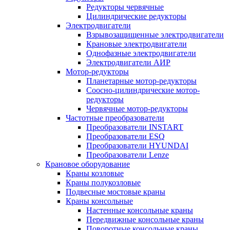
Редукторы червячные
Цилиндрические редукторы
Электродвигатели
Взрывозащищенные электродвигатели
Крановые электродвигатели
Однофазные электродвигатели
Электродвигатели АИР
Мотор-редукторы
Планетарные мотор-редукторы
Соосно-цилиндрические мотор-
редукторы
Червячные мотор-редукторы
Частотные преобразователи
Преобразователи INSTART
Преобразователи ESQ
Преобразователи HYUNDAI
Преобразователи Lenze
Крановое оборудование
Краны козловые
Краны полукозловые
Подвесные мостовые краны
Краны консольные
Настенные консольные краны
Передвижные консольные краны
Поворотные консольные краны