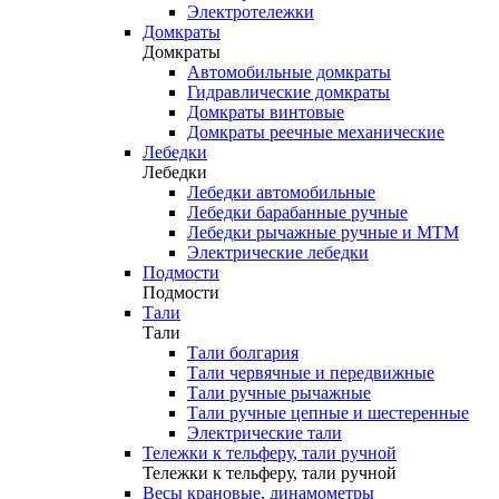
Электротележки
Домкраты
Домкраты
Автомобильные домкраты
Гидравлические домкраты
Домкраты винтовые
Домкраты реечные механические
Лебедки
Лебедки
Лебедки автомобильные
Лебедки барабанные ручные
Лебедки рычажные ручные и МТМ
Электрические лебедки
Подмости
Подмости
Тали
Тали
Тали болгария
Тали червячные и передвижные
Тали ручные рычажные
Тали ручные цепные и шестеренные
Электрические тали
Тележки к тельферу, тали ручной
Тележки к тельферу, тали ручной
Весы крановые, динамометры