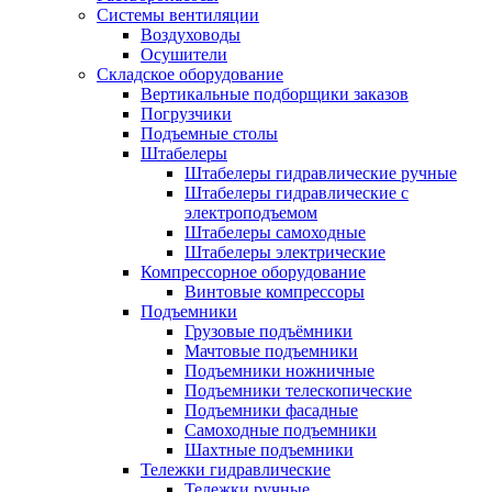
Системы вентиляции
Воздуховоды
Осушители
Складское оборудование
Вертикальные подборщики заказов
Погрузчики
Подъемные столы
Штабелеры
Штабелеры гидравлические ручные
Штабелеры гидравлические с
электроподъемом
Штабелеры самоходные
Штабелеры электрические
Компрессорное оборудование
Винтовые компрессоры
Подъемники
Грузовые подъёмники
Мачтовые подъемники
Подъемники ножничные
Подъемники телескопические
Подъемники фасадные
Самоходные подъемники
Шахтные подъемники
Тележки гидравлические
Тележки ручные