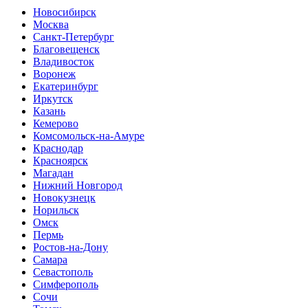
Новосибирск
Москва
Санкт-Петербург
Благовещенск
Владивосток
Воронеж
Екатеринбург
Иркутск
Казань
Кемерово
Комсомольск-на-Амуре
Краснодар
Красноярск
Магадан
Нижний Новгород
Новокузнецк
Норильск
Омск
Пермь
Ростов-на-Дону
Самара
Севастополь
Симферополь
Сочи