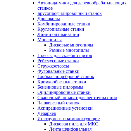
Автоподатчики для деревообрабатывающих
станков
Брусопрофилировочный станок
Дровоколы
Комбинированные станки
Круглопильные станки
Линии оптимизации
Многопилы
Дисковые многопилы
Рамные многопилы
Прессы для склейки щитов
Рейсмусовые станки
Стружкоотсосы
Фуговальные станки
Горбыльно-ребровой станок
Кромкообрезные станки
Бензиновые пилорамы
Оцилиндровочные станки
Сварочный аппарат для ленточных пил
Чашкорезный станок
Аспирационные установки
Дебаркер
Инструмент и комплектующие
Дисковая пила для МКС
Лента шлифовальная