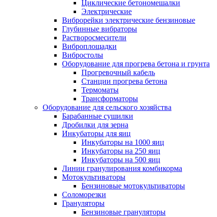
Циклические бетономешалки
Электрические
Виброрейки электрические бензиновые
Глубинные вибраторы
Растворосмесители
Виброплощадки
Вибростолы
Оборудование для прогрева бетона и грунта
Прогревочный кабель
Станции прогрева бетона
Термоматы
Трансформаторы
Оборудование для сельского хозяйства
Барабанные сушилки
Дробилки для зерна
Инкубаторы для яиц
Инкубаторы на 1000 яиц
Инкубаторы на 250 яиц
Инкубаторы на 500 яиц
Линии гранулирования комбикорма
Мотокультиваторы
Бензиновые мотокультиваторы
Соломорезки
Грануляторы
Бензиновые грануляторы