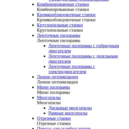
Комбинированные станки
Комбинированные станки
Кромкооблицовочные станки
Кромкооблицовочные станки
Круглопильные станки
Круглопильные станки
Ленточные пилорамы
Ленточные пилорамы
Ленточные пилорамы с гибридным
двигателем
Ленточные пилорамы с дизельным
двигателем
Ленточные пилорамы с
электродвигателем
Линии оптимизации
Линии оптимизации
Мини пилорамы
Мини пилорамы
Многопилы
Многопилы
Дисковые многопилы
Рамные многопилы
Отрезные станки
Отрезные станки
Прессы для склейки щитов