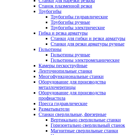
Станки для нарезки резьбы
Станок плазменной резки
Трубогибы
Трубогибы гидравлические
Трубогибы ручные
Трубогибы электрические
Гибка и резка арматуры
Станки для гибки и резки арматуры
Станки для резки арматуры ручные
Гильотины
Гильотины ручные
Гильотины электромеханические
Камеры пескоструйные
Ленточнопильные станки
Многофункциональные станки
Оборудование для производства
металлочерепицы
Оборудование для производства
профнастила
Пресса гидравлические
Разматыватели
Станки сверлильные, фрезерные
Вертикально сверлильные станки
Горизонтально сверлильный станок
Магнитные сверлильные станки