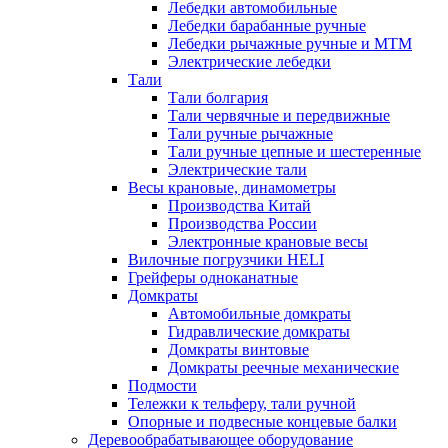
Лебедки автомобильные
Лебедки барабанные ручные
Лебедки рычажные ручные и МТМ
Электрические лебедки
Тали
Тали болгария
Тали червячные и передвижные
Тали ручные рычажные
Тали ручные цепные и шестеренные
Электрические тали
Весы крановые, динамометры
Производства Китай
Производства России
Электронные крановые весы
Вилочные погрузчики HELI
Грейферы одноканатные
Домкраты
Автомобильные домкраты
Гидравлические домкраты
Домкраты винтовые
Домкраты реечные механические
Подмости
Тележки к тельферу, тали ручной
Опорные и подвесные концевые балки
Деревообрабатывающее оборудование