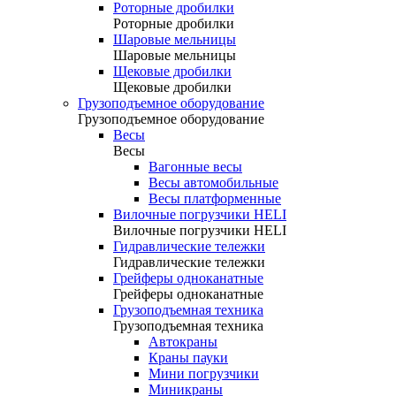
Роторные дробилки
Роторные дробилки
Шаровые мельницы
Шаровые мельницы
Щековые дробилки
Щековые дробилки
Грузоподъемное оборудование
Грузоподъемное оборудование
Весы
Весы
Вагонные весы
Весы автомобильные
Весы платформенные
Вилочные погрузчики HELI
Вилочные погрузчики HELI
Гидравлические тележки
Гидравлические тележки
Грейферы одноканатные
Грейферы одноканатные
Грузоподъемная техника
Грузоподъемная техника
Автокраны
Краны пауки
Мини погрузчики
Миникраны