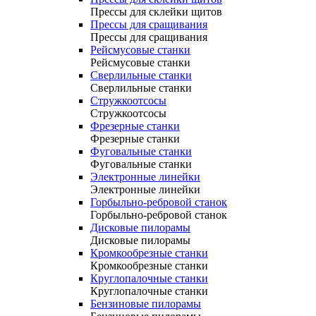
Прессы для склейки щитов
Прессы для сращивания
Прессы для сращивания
Рейсмусовые станки
Рейсмусовые станки
Сверлильные станки
Сверлильные станки
Стружкоотсосы
Стружкоотсосы
Фрезерные станки
Фрезерные станки
Фуговальные станки
Фуговальные станки
Электронные линейки
Электронные линейки
Горбыльно-ребровой станок
Горбыльно-ребровой станок
Дисковые пилорамы
Дисковые пилорамы
Кромкообрезные станки
Кромкообрезные станки
Круглопалочные станки
Круглопалочные станки
Бензиновые пилорамы