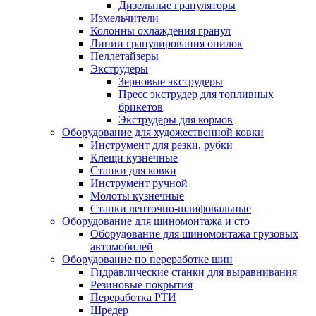
Дизельные грануляторы
Измельчители
Колонны охлаждения гранул
Линии гранулирования опилок
Пеллетайзеры
Экструдеры
Зерновые экструдеры
Пресс экструдер для топливных
брикетов
Экструдеры для кормов
Оборудование для художественной ковки
Инструмент для резки, рубки
Клещи кузнечные
Станки для ковки
Инструмент ручной
Молоты кузнечные
Станки ленточно-шлифовальные
Оборудование для шиномонтажа и сто
Оборудование для шиномонтажа грузовых
автомобилей
Оборудование по переработке шин
Гидравлические станки для выравнивания
Резиновые покрытия
Переработка РТИ
Шредер