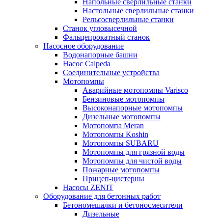
Напольные сверлильные станки
Настольные сверлильные станки
Рельсосверлильные станки
Станок угловысечной
Фальцепрокатный станок
Насосное оборудование
Водонапорные башни
Насос Calpeda
Соединительные устройства
Мотопомпы
Аварийные мотопомпы Varisco
Бензиновые мотопомпы
Высоконапорные мотопомпы
Дизельные мотопомпы
Мотопомпа Meran
Мотопомпы Koshin
Мотопомпы SUBARU
Мотопомпы для грязной воды
Мотопомпы для чистой воды
Пожарные мотопомпы
Прицеп-цистерны
Насосы ZENIT
Оборудование для бетонных работ
Бетономешалки и бетоносмесители
Дизельные