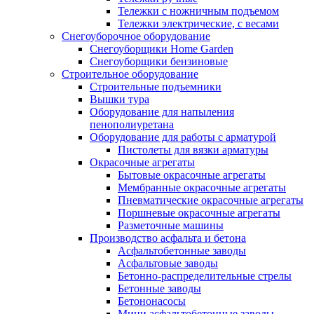
Тележки с ножничным подъемом
Тележки электрические, с весами
Снегоуборочное оборудование
Снегоуборщики Home Garden
Снегоуборщики бензиновые
Строительное оборудование
Cтроительные подъемники
Вышки тура
Оборудование для напыления
пенополиуретана
Оборудование для работы с арматурой
Пистолеты для вязки арматуры
Окрасочные агрегаты
Бытовые окрасочные агрегаты
Мембранные окрасочные агрегаты
Пневматические окрасочные агрегаты
Поршневые окрасочные агрегаты
Разметочные машины
Производство асфальта и бетона
Асфальтобетонные заводы
Асфальтовые заводы
Бетонно-распределительные стрелы
Бетонные заводы
Бетононасосы
Мини асфальтобетонные заводы