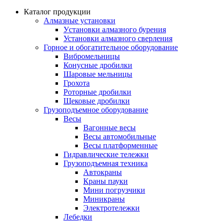
Каталог продукции
Алмазные установки
Уcтановки алмазного бурения
Установки алмазного сверления
Горное и обогатительное оборудование
Вибромельницы
Конусные дробилки
Шаровые мельницы
Грохота
Роторные дробилки
Щековые дробилки
Грузоподъемное оборудование
Весы
Вагонные весы
Весы автомобильные
Весы платформенные
Гидравлические тележки
Грузоподъемная техника
Автокраны
Краны пауки
Мини погрузчики
Миникраны
Электротележки
Лебедки