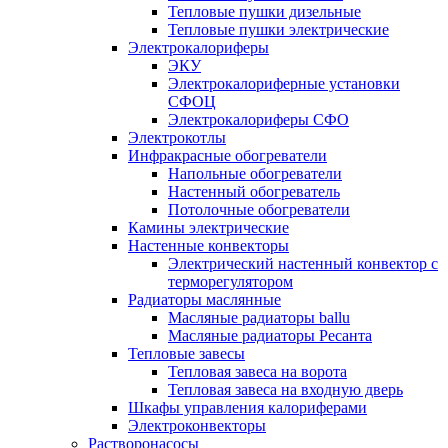
Тепловые пушки дизельные
Тепловые пушки электрические
Электрокалориферы
ЭКУ
Электрокалориферные установки
СФОЦ
Электрокалориферы СФО
Электрокотлы
Инфракрасные обогреватели
Напольные обогреватели
Настенный обогреватель
Потолочные обогреватели
Камины электрические
Настенные конвекторы
Электрический настенный конвектор с
терморегулятором
Радиаторы маслянные
Масляные радиаторы ballu
Масляные радиаторы Ресанта
Тепловые завесы
Тепловая завеса на ворота
Тепловая завеса на входную дверь
Шкафы управления калориферами
Электроконвекторы
Растворонасосы