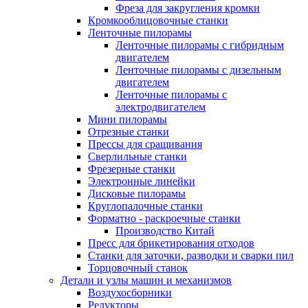
Фреза для закругления кромки
Кромкооблицовочные станки
Ленточные пилорамы
Ленточные пилорамы с гибридным
двигателем
Ленточные пилорамы с дизельным
двигателем
Ленточные пилорамы с
электродвигателем
Мини пилорамы
Отрезные станки
Прессы для сращивания
Сверлильные станки
Фрезерные станки
Электронные линейки
Дисковые пилорамы
Круглопалочные станки
Форматно - раскроечные станки
Производство Китай
Пресс для брикетирования отходов
Станки для заточки, разводки и сварки пил
Торцовочный станок
Детали и узлы машин и механизмов
Воздухосборники
Редукторы