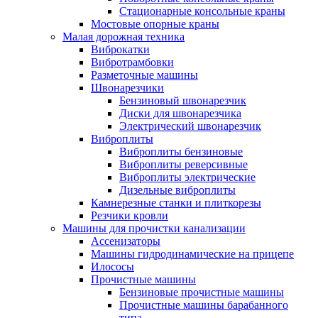
Стационарные консольные краны
Мостовые опорные краны
Малая дорожная техника
Виброкатки
Вибротрамбовки
Разметочные машины
Швонарезчики
Бензиновый швонарезчик
Диски для швонарезчика
Электрический швонарезчик
Виброплиты
Виброплиты бензиновые
Виброплиты реверсивные
Виброплиты электрические
Дизельные виброплиты
Камнерезные станки и плиткорезы
Резчики кровли
Машины для прочистки канализации
Ассенизаторы
Машины гидродинамические на прицепе
Илососы
Прочистные машины
Бензиновые прочистные машины
Прочистные машины барабанного
типа