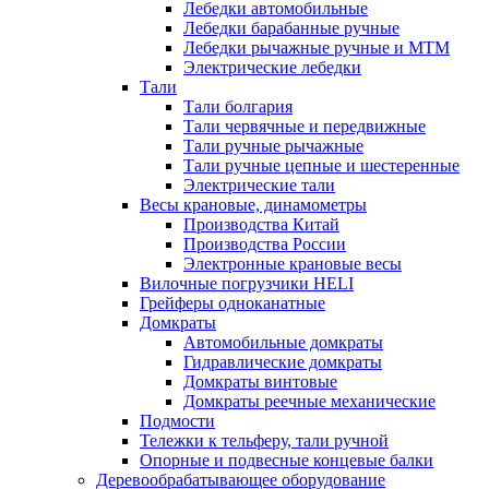
Лебедки автомобильные
Лебедки барабанные ручные
Лебедки рычажные ручные и МТМ
Электрические лебедки
Тали
Тали болгария
Тали червячные и передвижные
Тали ручные рычажные
Тали ручные цепные и шестеренные
Электрические тали
Весы крановые, динамометры
Производства Китай
Производства России
Электронные крановые весы
Вилочные погрузчики HELI
Грейферы одноканатные
Домкраты
Автомобильные домкраты
Гидравлические домкраты
Домкраты винтовые
Домкраты реечные механические
Подмости
Тележки к тельферу, тали ручной
Опорные и подвесные концевые балки
Деревообрабатывающее оборудование