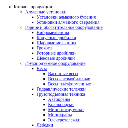
Каталог продукции
Алмазные установки
Уcтановки алмазного бурения
Установки алмазного сверления
Горное и обогатительное оборудование
Вибромельницы
Конусные дробилки
Шаровые мельницы
Грохота
Роторные дробилки
Щековые дробилки
Грузоподъемное оборудование
Весы
Вагонные весы
Весы автомобильные
Весы платформенные
Гидравлические тележки
Грузоподъемная техника
Автокраны
Краны пауки
Мини погрузчики
Миникраны
Электротележки
Лебедки