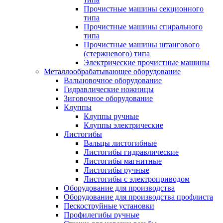
Прочистные машины секционного
типа
Прочистные машины спирального
типа
Прочистные машины штангового
(стержневого) типа
Электрические прочистные машины
Металлообрабатывающее оборудование
Вальцовочное оборудование
Гидравлические ножницы
Зиговочное оборудование
Клуппы
Клуппы ручные
Клуппы электрические
Листогибы
Вальцы листогибные
Листогибы гидравлические
Листогибы магнитные
Листогибы ручные
Листогибы с электроприводом
Оборудование для производства
Оборудование для производства профлиста
Пескоструйные установки
Профилегибы ручные