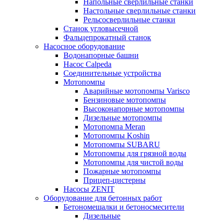
Напольные сверлильные станки
Настольные сверлильные станки
Рельсосверлильные станки
Станок угловысечной
Фальцепрокатный станок
Насосное оборудование
Водонапорные башни
Насос Calpeda
Соединительные устройства
Мотопомпы
Аварийные мотопомпы Varisco
Бензиновые мотопомпы
Высоконапорные мотопомпы
Дизельные мотопомпы
Мотопомпа Meran
Мотопомпы Koshin
Мотопомпы SUBARU
Мотопомпы для грязной воды
Мотопомпы для чистой воды
Пожарные мотопомпы
Прицеп-цистерны
Насосы ZENIT
Оборудование для бетонных работ
Бетономешалки и бетоносмесители
Дизельные