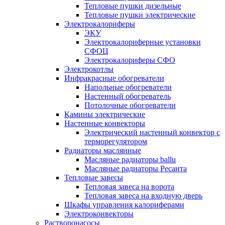
Тепловые пушки дизельные
Тепловые пушки электрические
Электрокалориферы
ЭКУ
Электрокалориферные установки
СФОЦ
Электрокалориферы СФО
Электрокотлы
Инфракрасные обогреватели
Напольные обогреватели
Настенный обогреватель
Потолочные обогреватели
Камины электрические
Настенные конвекторы
Электрический настенный конвектор с
терморегулятором
Радиаторы маслянные
Масляные радиаторы ballu
Масляные радиаторы Ресанта
Тепловые завесы
Тепловая завеса на ворота
Тепловая завеса на входную дверь
Шкафы управления калориферами
Электроконвекторы
Растворонасосы