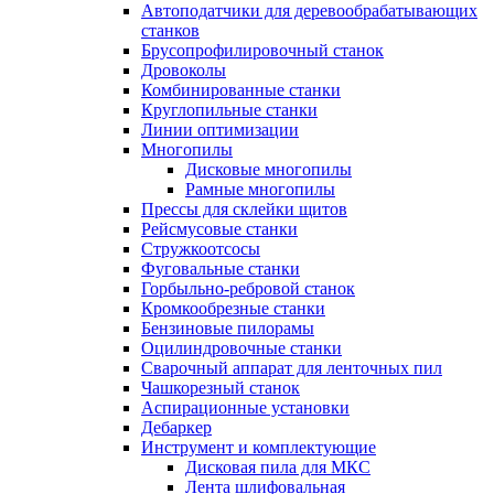
Автоподатчики для деревообрабатывающих
станков
Брусопрофилировочный станок
Дровоколы
Комбинированные станки
Круглопильные станки
Линии оптимизации
Многопилы
Дисковые многопилы
Рамные многопилы
Прессы для склейки щитов
Рейсмусовые станки
Стружкоотсосы
Фуговальные станки
Горбыльно-ребровой станок
Кромкообрезные станки
Бензиновые пилорамы
Оцилиндровочные станки
Сварочный аппарат для ленточных пил
Чашкорезный станок
Аспирационные установки
Дебаркер
Инструмент и комплектующие
Дисковая пила для МКС
Лента шлифовальная