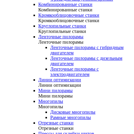
Комбинированные станки
Комбинированные станки
Кромкооблицовочные станки
Кромкооблицовочные станки
Круглопильные станки
Круглопильные станки
Ленточные пилорамы
Ленточные пилорамы
Ленточные пилорамы с гибридным
двигателем
Ленточные пилорамы с дизельным
двигателем
Ленточные пилорамы с
электродвигателем
Линии оптимизации
Линии оптимизации
Мини пилорамы
Мини пилорамы
Многопилы
Многопилы
Дисковые многопилы
Рамные многопилы
Отрезные станки
Отрезные станки
Прессы для склейки щитов