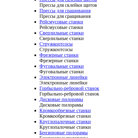
Прессы для склейки щитов
Прессы для сращивания
Прессы для сращивания
Рейсмусовые станки
Рейсмусовые станки
Сверлильные станки
Сверлильные станки
Стружкоотсосы
Стружкоотсосы
Фрезерные станки
Фрезерные станки
Фуговальные станки
Фуговальные станки
Электронные линейки
Электронные линейки
Горбыльно-ребровой станок
Горбыльно-ребровой станок
Дисковые пилорамы
Дисковые пилорамы
Кромкообрезные станки
Кромкообрезные станки
Круглопалочные станки
Круглопалочные станки
Бензиновые пилорамы