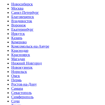
Новосибирск
Москва
Санкт-Петербург
Благовещенск
Владивосток
Воронеж
Екатеринбург
Иркутск
Казань
Кемерово
Комсомольск-на-Амуре
Краснодар
Красноярск
Магадан
Нижний Новгород
Новокузнецк
Норильск
Омск
Пермь
Ростов-на-Дону
Самара
Севастополь
Симферополь
Сочи