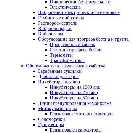
Циклические бетономешалки
Электрические
Виброрейки электрические бензиновые
Глубинные вибраторы
Растворосмесители
Виброплощадки
Вибростолы
Оборудование для прогрева бетона и грунта
Прогревочный кабель
Станции прогрева бетона
Термоматы
Трансформаторы
Оборудование для сельского хозяйства
Барабанные сушилки
Дробилки для зерна
Инкубаторы для яиц
Инкубаторы на 1000 яиц
Инкубаторы на 250 яиц
Инкубаторы на 500 яиц
Линии гранулирования комбикорма
Мотокультиваторы
Бензиновые мотокультиваторы
Соломорезки
Грануляторы
Бензиновые грануляторы