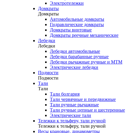
Электротележки
Домкраты
Домкраты
Автомобильные домкраты
Гидравлические домкраты
Домкраты винтовые
Домкраты реечные механические
Лебедки
Лебедки
Лебедки автомобильные
Лебедки барабанные ручные
Лебедки рычажные ручные и МТМ
Электрические лебедки
Подмости
Подмости
Тали
Тали
Тали болгария
Тали червячные и передвижные
Тали ручные рычажные
Тали ручные цепные и шестеренные
Электрические тали
Тележки к тельферу, тали ручной
Тележки к тельферу, тали ручной
Весы крановые, динамометры