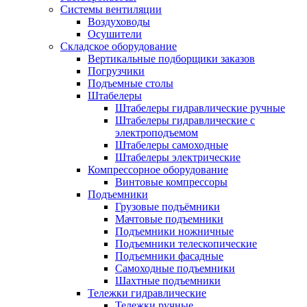
Системы вентиляции
Воздуховоды
Осушители
Складское оборудование
Вертикальные подборщики заказов
Погрузчики
Подъемные столы
Штабелеры
Штабелеры гидравлические ручные
Штабелеры гидравлические с
электроподъемом
Штабелеры самоходные
Штабелеры электрические
Компрессорное оборудование
Винтовые компрессоры
Подъемники
Грузовые подъёмники
Мачтовые подъемники
Подъемники ножничные
Подъемники телескопические
Подъемники фасадные
Самоходные подъемники
Шахтные подъемники
Тележки гидравлические
Тележки ручные