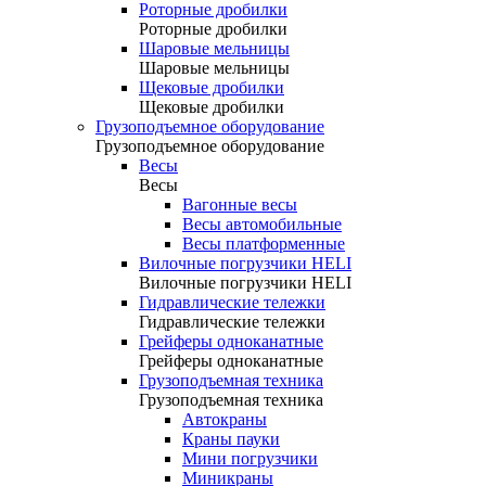
Роторные дробилки
Роторные дробилки
Шаровые мельницы
Шаровые мельницы
Щековые дробилки
Щековые дробилки
Грузоподъемное оборудование
Грузоподъемное оборудование
Весы
Весы
Вагонные весы
Весы автомобильные
Весы платформенные
Вилочные погрузчики HELI
Вилочные погрузчики HELI
Гидравлические тележки
Гидравлические тележки
Грейферы одноканатные
Грейферы одноканатные
Грузоподъемная техника
Грузоподъемная техника
Автокраны
Краны пауки
Мини погрузчики
Миникраны