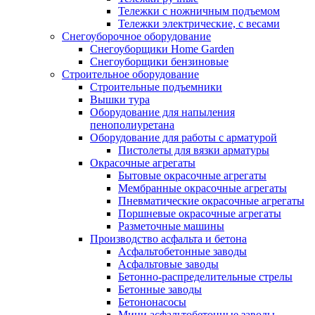
Тележки с ножничным подъемом
Тележки электрические, с весами
Снегоуборочное оборудование
Снегоуборщики Home Garden
Снегоуборщики бензиновые
Строительное оборудование
Cтроительные подъемники
Вышки тура
Оборудование для напыления
пенополиуретана
Оборудование для работы с арматурой
Пистолеты для вязки арматуры
Окрасочные агрегаты
Бытовые окрасочные агрегаты
Мембранные окрасочные агрегаты
Пневматические окрасочные агрегаты
Поршневые окрасочные агрегаты
Разметочные машины
Производство асфальта и бетона
Асфальтобетонные заводы
Асфальтовые заводы
Бетонно-распределительные стрелы
Бетонные заводы
Бетононасосы
Мини асфальтобетонные заводы