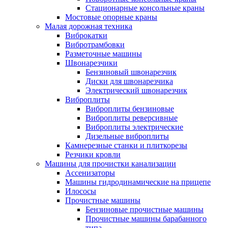
Стационарные консольные краны
Мостовые опорные краны
Малая дорожная техника
Виброкатки
Вибротрамбовки
Разметочные машины
Швонарезчики
Бензиновый швонарезчик
Диски для швонарезчика
Электрический швонарезчик
Виброплиты
Виброплиты бензиновые
Виброплиты реверсивные
Виброплиты электрические
Дизельные виброплиты
Камнерезные станки и плиткорезы
Резчики кровли
Машины для прочистки канализации
Ассенизаторы
Машины гидродинамические на прицепе
Илососы
Прочистные машины
Бензиновые прочистные машины
Прочистные машины барабанного
типа