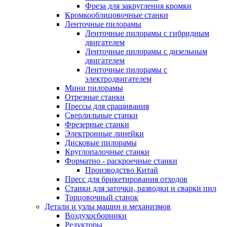
Фреза для закругления кромки
Кромкооблицовочные станки
Ленточные пилорамы
Ленточные пилорамы с гибридным
двигателем
Ленточные пилорамы с дизельным
двигателем
Ленточные пилорамы с
электродвигателем
Мини пилорамы
Отрезные станки
Прессы для сращивания
Сверлильные станки
Фрезерные станки
Электронные линейки
Дисковые пилорамы
Круглопалочные станки
Форматно - раскроечные станки
Производство Китай
Пресс для брикетирования отходов
Станки для заточки, разводки и сварки пил
Торцовочный станок
Детали и узлы машин и механизмов
Воздухосборники
Редукторы