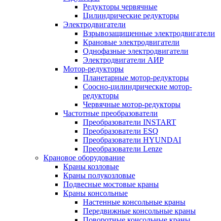
Редукторы червячные
Цилиндрические редукторы
Электродвигатели
Взрывозащищенные электродвигатели
Крановые электродвигатели
Однофазные электродвигатели
Электродвигатели АИР
Мотор-редукторы
Планетарные мотор-редукторы
Соосно-цилиндрические мотор-
редукторы
Червячные мотор-редукторы
Частотные преобразователи
Преобразователи INSTART
Преобразователи ESQ
Преобразователи HYUNDAI
Преобразователи Lenze
Крановое оборудование
Краны козловые
Краны полукозловые
Подвесные мостовые краны
Краны консольные
Настенные консольные краны
Передвижные консольные краны
Поворотные консольные краны