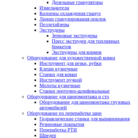
Дизельные грануляторы
Измельчители
Колонны охлаждения гранул
Линии гранулирования опилок
Пеллетайзеры
Экструдеры
Зерновые экструдеры
Пресс экструдер для топливных
брикетов
Экструдеры для кормов
Оборудование для художественной ковки
Инструмент для резки, рубки
Клещи кузнечные
Станки для ковки
Инструмент ручной
Молоты кузнечные
Станки ленточно-шлифовальные
Оборудование для шиномонтажа и сто
Оборудование для шиномонтажа грузовых
автомобилей
Оборудование по переработке шин
Гидравлические станки для выравнивания
Резиновые покрытия
Переработка РТИ
Шредер