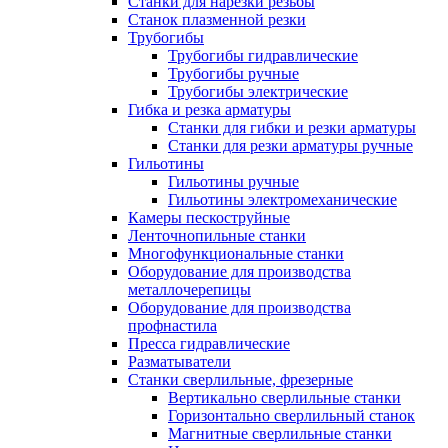
Станки для нарезки резьбы
Станок плазменной резки
Трубогибы
Трубогибы гидравлические
Трубогибы ручные
Трубогибы электрические
Гибка и резка арматуры
Станки для гибки и резки арматуры
Станки для резки арматуры ручные
Гильотины
Гильотины ручные
Гильотины электромеханические
Камеры пескоструйные
Ленточнопильные станки
Многофункциональные станки
Оборудование для производства
металлочерепицы
Оборудование для производства
профнастила
Пресса гидравлические
Разматыватели
Станки сверлильные, фрезерные
Вертикально сверлильные станки
Горизонтально сверлильный станок
Магнитные сверлильные станки