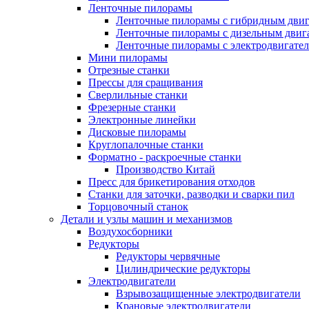
Ленточные пилорамы
Ленточные пилорамы с гибридным двиг
Ленточные пилорамы с дизельным двиг
Ленточные пилорамы с электродвигате
Мини пилорамы
Отрезные станки
Прессы для сращивания
Сверлильные станки
Фрезерные станки
Электронные линейки
Дисковые пилорамы
Круглопалочные станки
Форматно - раскроечные станки
Производство Китай
Пресс для брикетирования отходов
Станки для заточки, разводки и сварки пил
Торцовочный станок
Детали и узлы машин и механизмов
Воздухосборники
Редукторы
Редукторы червячные
Цилиндрические редукторы
Электродвигатели
Взрывозащищенные электродвигатели
Крановые электродвигатели