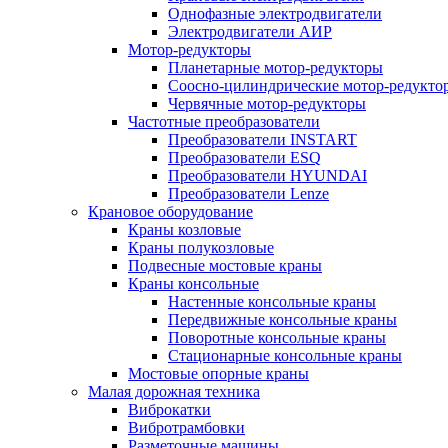
Однофазные электродвигатели
Электродвигатели АИР
Мотор-редукторы
Планетарные мотор-редукторы
Соосно-цилиндрические мотор-редукто
Червячные мотор-редукторы
Частотные преобразователи
Преобразователи INSTART
Преобразователи ESQ
Преобразователи HYUNDAI
Преобразователи Lenze
Крановое оборудование
Краны козловые
Краны полукозловые
Подвесные мостовые краны
Краны консольные
Настенные консольные краны
Передвижные консольные краны
Поворотные консольные краны
Стационарные консольные краны
Мостовые опорные краны
Малая дорожная техника
Виброкатки
Вибротрамбовки
Разметочные машины