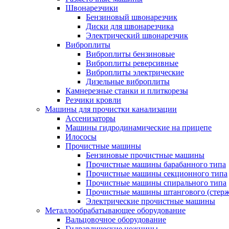
Швонарезчики
Бензиновый швонарезчик
Диски для швонарезчика
Электрический швонарезчик
Виброплиты
Виброплиты бензиновые
Виброплиты реверсивные
Виброплиты электрические
Дизельные виброплиты
Камнерезные станки и плиткорезы
Резчики кровли
Машины для прочистки канализации
Ассенизаторы
Машины гидродинамические на прицепе
Илососы
Прочистные машины
Бензиновые прочистные машины
Прочистные машины барабанного типа
Прочистные машины секционного типа
Прочистные машины спирального типа
Прочистные машины штангового (стерж
Электрические прочистные машины
Металлообрабатывающее оборудование
Вальцовочное оборудование
Гидравлические ножницы