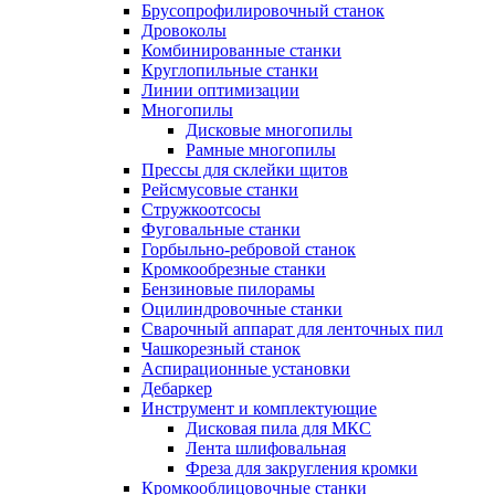
Брусопрофилировочный станок
Дровоколы
Комбинированные станки
Круглопильные станки
Линии оптимизации
Многопилы
Дисковые многопилы
Рамные многопилы
Прессы для склейки щитов
Рейсмусовые станки
Стружкоотсосы
Фуговальные станки
Горбыльно-ребровой станок
Кромкообрезные станки
Бензиновые пилорамы
Оцилиндровочные станки
Сварочный аппарат для ленточных пил
Чашкорезный станок
Аспирационные установки
Дебаркер
Инструмент и комплектующие
Дисковая пила для МКС
Лента шлифовальная
Фреза для закругления кромки
Кромкооблицовочные станки