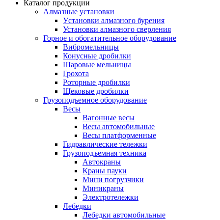
Каталог продукции
Алмазные установки
Уcтановки алмазного бурения
Установки алмазного сверления
Горное и обогатительное оборудование
Вибромельницы
Конусные дробилки
Шаровые мельницы
Грохота
Роторные дробилки
Щековые дробилки
Грузоподъемное оборудование
Весы
Вагонные весы
Весы автомобильные
Весы платформенные
Гидравлические тележки
Грузоподъемная техника
Автокраны
Краны пауки
Мини погрузчики
Миникраны
Электротележки
Лебедки
Лебедки автомобильные