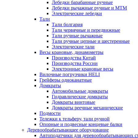
Лебедки барабанные ручные
Лебедки рычажные ручные и МТМ
Электрические лебедки
Тали
Тали болгария
Тали червячные и передвижные
Тали ручные рычажные
Тали ручные цепные и шестеренные
Электрические тали
Весы крановые, динамометры
Производства Китай
Производства России
Электронные крановые весы
Вилочные погрузчики HELI
Грейферы одноканатные
Домкраты
Автомобильные домкраты
Гидравлические домкраты
Домкраты винтовые
Домкраты реечные механические
Подмости
Тележки к тельферу, тали ручной
Опорные и подвесные концевые балки
Деревообрабатывающее оборудование
Автоподатчики для деревообрабатывающих с