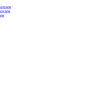
ателем
ателем
лем