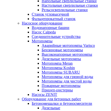
Напольные сверлильные станки
Настольные сверлильные станки
Рельсосверлильные станки
Станок угловысечной
Фальцепрокатный станок
Насосное оборудование
Водонапорные башни
Насос Calpeda
Соединительные устройства
Мотопомпы
Аварийные мотопомпы Varisco
Бензиновые мотопомпы
Высоконапорные мотопомпы
Дизельные мотопомпы
Мотопомпа Meran
Мотопомпы Koshin
Мотопомпы SUBARU
Мотопомпы для грязной воды
Мотопомпы для чистой воды
Пожарные мотопомпы
Прицеп-цистерны
Насосы ZENIT
Оборудование для бетонных работ
Бетономешалки и бетоносмесители
Дизельные