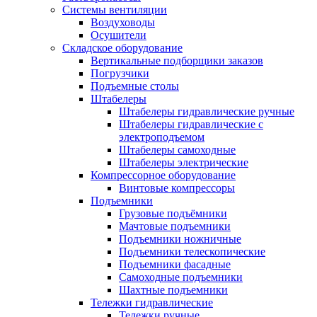
Системы вентиляции
Воздуховоды
Осушители
Складское оборудование
Вертикальные подборщики заказов
Погрузчики
Подъемные столы
Штабелеры
Штабелеры гидравлические ручные
Штабелеры гидравлические с
электроподъемом
Штабелеры самоходные
Штабелеры электрические
Компрессорное оборудование
Винтовые компрессоры
Подъемники
Грузовые подъёмники
Мачтовые подъемники
Подъемники ножничные
Подъемники телескопические
Подъемники фасадные
Самоходные подъемники
Шахтные подъемники
Тележки гидравлические
Тележки ручные