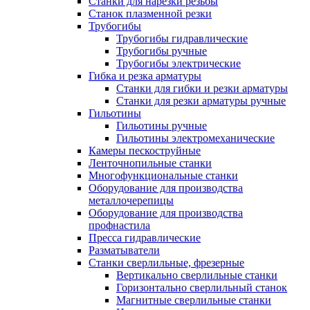
Станки для нарезки резьбы
Станок плазменной резки
Трубогибы
Трубогибы гидравлические
Трубогибы ручные
Трубогибы электрические
Гибка и резка арматуры
Станки для гибки и резки арматуры
Станки для резки арматуры ручные
Гильотины
Гильотины ручные
Гильотины электромеханические
Камеры пескоструйные
Ленточнопильные станки
Многофункциональные станки
Оборудование для производства
металлочерепицы
Оборудование для производства
профнастила
Пресса гидравлические
Разматыватели
Станки сверлильные, фрезерные
Вертикально сверлильные станки
Горизонтально сверлильный станок
Магнитные сверлильные станки