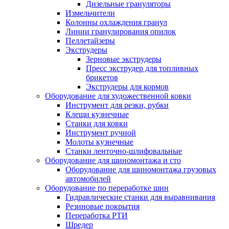
Дизельные грануляторы
Измельчители
Колонны охлаждения гранул
Линии гранулирования опилок
Пеллетайзеры
Экструдеры
Зерновые экструдеры
Пресс экструдер для топливных
брикетов
Экструдеры для кормов
Оборудование для художественной ковки
Инструмент для резки, рубки
Клещи кузнечные
Станки для ковки
Инструмент ручной
Молоты кузнечные
Станки ленточно-шлифовальные
Оборудование для шиномонтажа и сто
Оборудование для шиномонтажа грузовых
автомобилей
Оборудование по переработке шин
Гидравлические станки для выравнивания
Резиновые покрытия
Переработка РТИ
Шредер