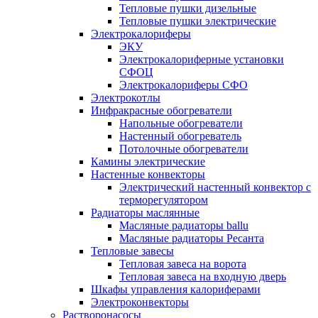
Тепловые пушки дизельные
Тепловые пушки электрические
Электрокалориферы
ЭКУ
Электрокалориферные установки
СФОЦ
Электрокалориферы СФО
Электрокотлы
Инфракрасные обогреватели
Напольные обогреватели
Настенный обогреватель
Потолочные обогреватели
Камины электрические
Настенные конвекторы
Электрический настенный конвектор с
терморегулятором
Радиаторы маслянные
Масляные радиаторы ballu
Масляные радиаторы Ресанта
Тепловые завесы
Тепловая завеса на ворота
Тепловая завеса на входную дверь
Шкафы управления калориферами
Электроконвекторы
Растворонасосы