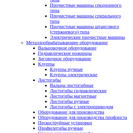
Прочистные машины секционного
типа
Прочистные машины спирального
типа
Прочистные машины штангового
(стержневого) типа
Электрические прочистные машины
Металлообрабатывающее оборудование
Вальцовочное оборудование
Гидравлические ножницы
Зиговочное оборудование
Клуппы
Клуппы ручные
Клуппы электрические
Листогибы
Вальцы листогибные
Листогибы гидравлические
Листогибы магнитные
Листогибы ручные
Листогибы с электроприводом
Оборудование для производства
Оборудование для производства профлиста
Пескоструйные установки
Профилегибы ручные