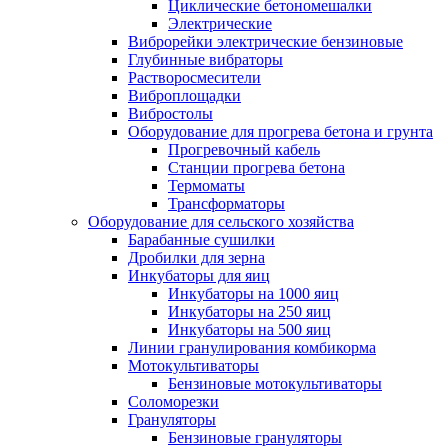
Циклические бетономешалки
Электрические
Виброрейки электрические бензиновые
Глубинные вибраторы
Растворосмесители
Виброплощадки
Вибростолы
Оборудование для прогрева бетона и грунта
Прогревочный кабель
Станции прогрева бетона
Термоматы
Трансформаторы
Оборудование для сельского хозяйства
Барабанные сушилки
Дробилки для зерна
Инкубаторы для яиц
Инкубаторы на 1000 яиц
Инкубаторы на 250 яиц
Инкубаторы на 500 яиц
Линии гранулирования комбикорма
Мотокультиваторы
Бензиновые мотокультиваторы
Соломорезки
Грануляторы
Бензиновые грануляторы