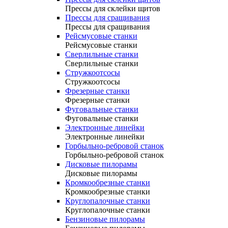
Прессы для склейки щитов
Прессы для сращивания
Прессы для сращивания
Рейсмусовые станки
Рейсмусовые станки
Сверлильные станки
Сверлильные станки
Стружкоотсосы
Стружкоотсосы
Фрезерные станки
Фрезерные станки
Фуговальные станки
Фуговальные станки
Электронные линейки
Электронные линейки
Горбыльно-ребровой станок
Горбыльно-ребровой станок
Дисковые пилорамы
Дисковые пилорамы
Кромкообрезные станки
Кромкообрезные станки
Круглопалочные станки
Круглопалочные станки
Бензиновые пилорамы