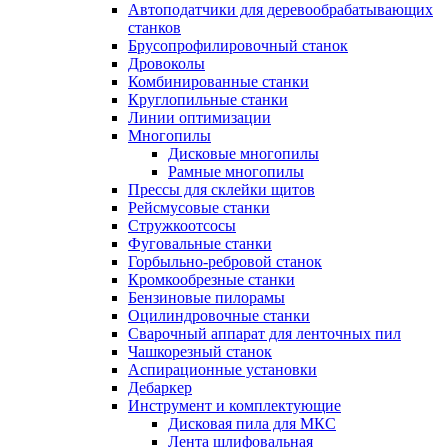
Автоподатчики для деревообрабатывающих
станков
Брусопрофилировочный станок
Дровоколы
Комбинированные станки
Круглопильные станки
Линии оптимизации
Многопилы
Дисковые многопилы
Рамные многопилы
Прессы для склейки щитов
Рейсмусовые станки
Стружкоотсосы
Фуговальные станки
Горбыльно-ребровой станок
Кромкообрезные станки
Бензиновые пилорамы
Оцилиндровочные станки
Сварочный аппарат для ленточных пил
Чашкорезный станок
Аспирационные установки
Дебаркер
Инструмент и комплектующие
Дисковая пила для МКС
Лента шлифовальная