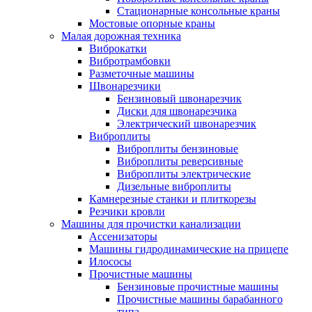
Стационарные консольные краны
Мостовые опорные краны
Малая дорожная техника
Виброкатки
Вибротрамбовки
Разметочные машины
Швонарезчики
Бензиновый швонарезчик
Диски для швонарезчика
Электрический швонарезчик
Виброплиты
Виброплиты бензиновые
Виброплиты реверсивные
Виброплиты электрические
Дизельные виброплиты
Камнерезные станки и плиткорезы
Резчики кровли
Машины для прочистки канализации
Ассенизаторы
Машины гидродинамические на прицепе
Илососы
Прочистные машины
Бензиновые прочистные машины
Прочистные машины барабанного
типа