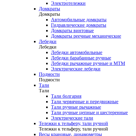
Электротележки
Домкраты
Домкраты
Автомобильные домкраты
Гидравлические домкраты
Домкраты винтовые
Домкраты реечные механические
Лебедки
Лебедки
Лебедки автомобильные
Лебедки барабанные ручные
Лебедки рычажные ручные и МТМ
Электрические лебедки
Подмости
Подмости
Тали
Тали
Тали болгария
Тали червячные и передвижные
Тали ручные рычажные
Тали ручные цепные и шестеренные
Электрические тали
Тележки к тельферу, тали ручной
Тележки к тельферу, тали ручной
Весы крановые, динамометры