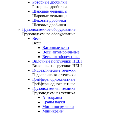
Роторные дробилки
Роторные дробилки
Шаровые мельницы
Шаровые мельницы
Щековые дробилки
Щековые дробилки
Грузоподъемное оборудование
Грузоподъемное оборудование
Весы
Весы
Вагонные весы
Весы автомобильные
Весы платформенные
Вилочные погрузчики HELI
Вилочные погрузчики HELI
Гидравлические тележки
Гидравлические тележки
Грейферы одноканатные
Грейферы одноканатные
Грузоподъемная техника
Грузоподъемная техника
Автокраны
Краны пауки
Мини погрузчики
Миникраны