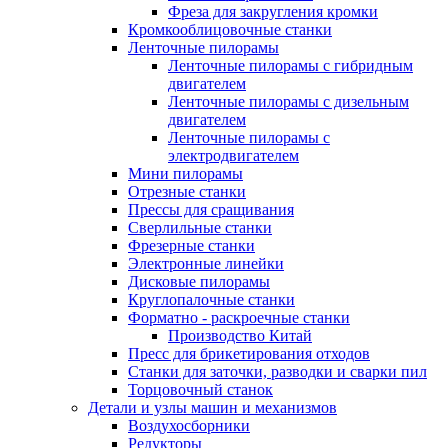
Фреза для закругления кромки
Кромкооблицовочные станки
Ленточные пилорамы
Ленточные пилорамы с гибридным
двигателем
Ленточные пилорамы с дизельным
двигателем
Ленточные пилорамы с
электродвигателем
Мини пилорамы
Отрезные станки
Прессы для сращивания
Сверлильные станки
Фрезерные станки
Электронные линейки
Дисковые пилорамы
Круглопалочные станки
Форматно - раскроечные станки
Производство Китай
Пресс для брикетирования отходов
Станки для заточки, разводки и сварки пил
Торцовочный станок
Детали и узлы машин и механизмов
Воздухосборники
Редукторы