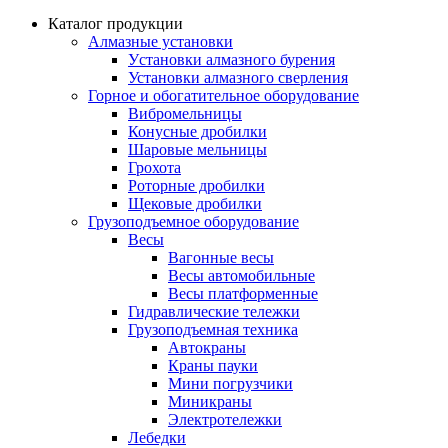
Каталог продукции
Алмазные установки
Уcтановки алмазного бурения
Установки алмазного сверления
Горное и обогатительное оборудование
Вибромельницы
Конусные дробилки
Шаровые мельницы
Грохота
Роторные дробилки
Щековые дробилки
Грузоподъемное оборудование
Весы
Вагонные весы
Весы автомобильные
Весы платформенные
Гидравлические тележки
Грузоподъемная техника
Автокраны
Краны пауки
Мини погрузчики
Миникраны
Электротележки
Лебедки