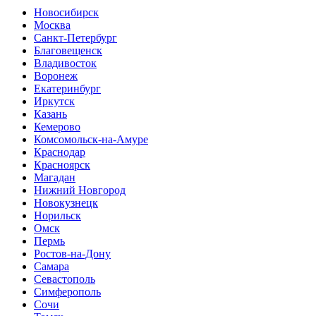
Новосибирск
Москва
Санкт-Петербург
Благовещенск
Владивосток
Воронеж
Екатеринбург
Иркутск
Казань
Кемерово
Комсомольск-на-Амуре
Краснодар
Красноярск
Магадан
Нижний Новгород
Новокузнецк
Норильск
Омск
Пермь
Ростов-на-Дону
Самара
Севастополь
Симферополь
Сочи