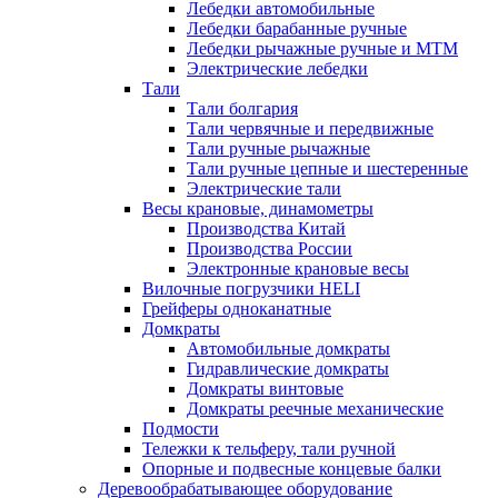
Лебедки автомобильные
Лебедки барабанные ручные
Лебедки рычажные ручные и МТМ
Электрические лебедки
Тали
Тали болгария
Тали червячные и передвижные
Тали ручные рычажные
Тали ручные цепные и шестеренные
Электрические тали
Весы крановые, динамометры
Производства Китай
Производства России
Электронные крановые весы
Вилочные погрузчики HELI
Грейферы одноканатные
Домкраты
Автомобильные домкраты
Гидравлические домкраты
Домкраты винтовые
Домкраты реечные механические
Подмости
Тележки к тельферу, тали ручной
Опорные и подвесные концевые балки
Деревообрабатывающее оборудование