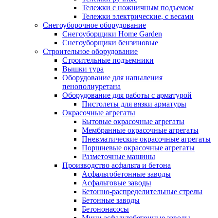
Тележки с ножничным подъемом
Тележки электрические, с весами
Снегоуборочное оборудование
Снегоуборщики Home Garden
Снегоуборщики бензиновые
Строительное оборудование
Cтроительные подъемники
Вышки тура
Оборудование для напыления
пенополиуретана
Оборудование для работы с арматурой
Пистолеты для вязки арматуры
Окрасочные агрегаты
Бытовые окрасочные агрегаты
Мембранные окрасочные агрегаты
Пневматические окрасочные агрегаты
Поршневые окрасочные агрегаты
Разметочные машины
Производство асфальта и бетона
Асфальтобетонные заводы
Асфальтовые заводы
Бетонно-распределительные стрелы
Бетонные заводы
Бетононасосы
Мини асфальтобетонные заводы