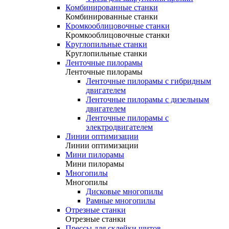
Комбинированные станки
Комбинированные станки
Кромкооблицовочные станки
Кромкооблицовочные станки
Круглопильные станки
Круглопильные станки
Ленточные пилорамы
Ленточные пилорамы
Ленточные пилорамы с гибридным
двигателем
Ленточные пилорамы с дизельным
двигателем
Ленточные пилорамы с
электродвигателем
Линии оптимизации
Линии оптимизации
Мини пилорамы
Мини пилорамы
Многопилы
Многопилы
Дисковые многопилы
Рамные многопилы
Отрезные станки
Отрезные станки
Прессы для склейки щитов