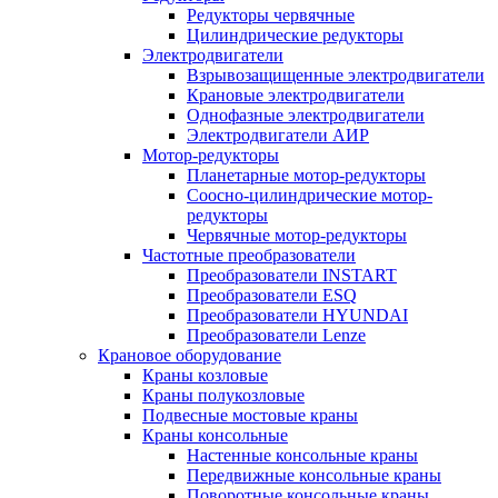
Редукторы червячные
Цилиндрические редукторы
Электродвигатели
Взрывозащищенные электродвигатели
Крановые электродвигатели
Однофазные электродвигатели
Электродвигатели АИР
Мотор-редукторы
Планетарные мотор-редукторы
Соосно-цилиндрические мотор-
редукторы
Червячные мотор-редукторы
Частотные преобразователи
Преобразователи INSTART
Преобразователи ESQ
Преобразователи HYUNDAI
Преобразователи Lenze
Крановое оборудование
Краны козловые
Краны полукозловые
Подвесные мостовые краны
Краны консольные
Настенные консольные краны
Передвижные консольные краны
Поворотные консольные краны