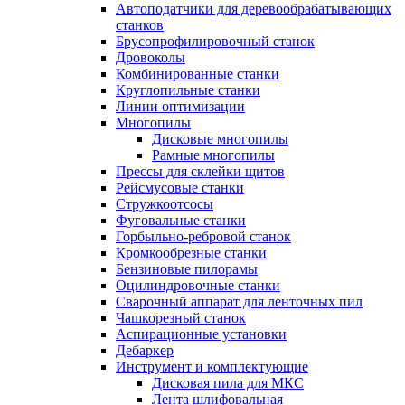
Автоподатчики для деревообрабатывающих
станков
Брусопрофилировочный станок
Дровоколы
Комбинированные станки
Круглопильные станки
Линии оптимизации
Многопилы
Дисковые многопилы
Рамные многопилы
Прессы для склейки щитов
Рейсмусовые станки
Стружкоотсосы
Фуговальные станки
Горбыльно-ребровой станок
Кромкообрезные станки
Бензиновые пилорамы
Оцилиндровочные станки
Сварочный аппарат для ленточных пил
Чашкорезный станок
Аспирационные установки
Дебаркер
Инструмент и комплектующие
Дисковая пила для МКС
Лента шлифовальная