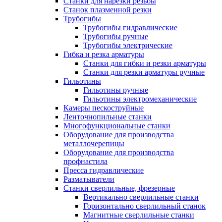
Станки для нарезки резьбы
Станок плазменной резки
Трубогибы
Трубогибы гидравлические
Трубогибы ручные
Трубогибы электрические
Гибка и резка арматуры
Станки для гибки и резки арматуры
Станки для резки арматуры ручные
Гильотины
Гильотины ручные
Гильотины электромеханические
Камеры пескоструйные
Ленточнопильные станки
Многофункциональные станки
Оборудование для производства
металлочерепицы
Оборудование для производства
профнастила
Пресса гидравлические
Разматыватели
Станки сверлильные, фрезерные
Вертикально сверлильные станки
Горизонтально сверлильный станок
Магнитные сверлильные станки