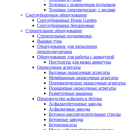
Тележки с ножничным подъемом
Тележки электрические, с весами
Снегоуборочное оборудование
Снегоуборщики Home Garden
Снегоуборщики бензиновые
Строительное оборудование
Cтроительные подъемники
Вышки тура
Оборудование для напыления
пенополиуретана
Оборудование для работы с арматурой
Пистолеты для вязки арматуры
Окрасочные агрегаты
Бытовые окрасочные агрегаты
Мембранные окрасочные агрегаты
Пневматические окрасочные агрегаты
Поршневые окрасочные агрегаты
Разметочные машины
Производство асфальта и бетона
Асфальтобетонные заводы
Асфальтовые заводы
Бетонно-распределительные стрелы
Бетонные заводы
Бетононасосы
Мини асфальтобетонные заводы