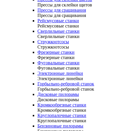
Прессы для склейки щитов
Прессы для сращивания
Прессы для сращивания
Рейсмусовые станки
Рейсмусовые станки
Сверлильные станки
Сверлильные станки
Стружкоотсосы
Стружкоотсосы
Фрезерные станки
Фрезерные станки
Фуговальные станки
Фуговальные станки
Электронные линейки
Электронные линейки
Горбыльно-ребровой станок
Горбыльно-ребровой станок
Дисковые пилорамы
Дисковые пилорамы
Кромкообрезные станки
Кромкообрезные станки
Круглопалочные станки
Круглопалочные станки
Бензиновые пилорамы