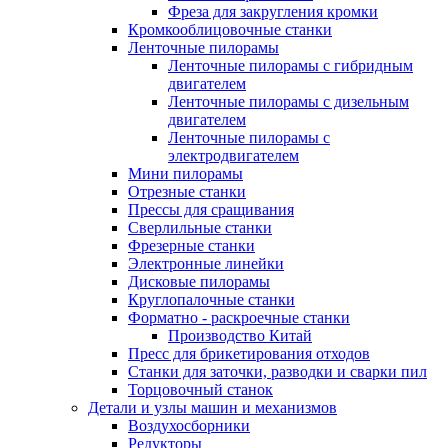
Фреза для закругления кромки
Кромкооблицовочные станки
Ленточные пилорамы
Ленточные пилорамы с гибридным
двигателем
Ленточные пилорамы с дизельным
двигателем
Ленточные пилорамы с
электродвигателем
Мини пилорамы
Отрезные станки
Прессы для сращивания
Сверлильные станки
Фрезерные станки
Электронные линейки
Дисковые пилорамы
Круглопалочные станки
Форматно - раскроечные станки
Производство Китай
Пресс для брикетирования отходов
Станки для заточки, разводки и сварки пил
Торцовочный станок
Детали и узлы машин и механизмов
Воздухосборники
Редукторы