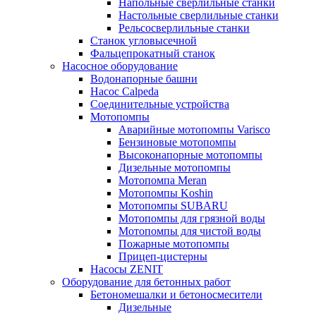
Напольные сверлильные станки
Настольные сверлильные станки
Рельсосверлильные станки
Станок угловысечной
Фальцепрокатный станок
Насосное оборудование
Водонапорные башни
Насос Calpeda
Соединительные устройства
Мотопомпы
Аварийные мотопомпы Varisco
Бензиновые мотопомпы
Высоконапорные мотопомпы
Дизельные мотопомпы
Мотопомпа Meran
Мотопомпы Koshin
Мотопомпы SUBARU
Мотопомпы для грязной воды
Мотопомпы для чистой воды
Пожарные мотопомпы
Прицеп-цистерны
Насосы ZENIT
Оборудование для бетонных работ
Бетономешалки и бетоносмесители
Дизельные