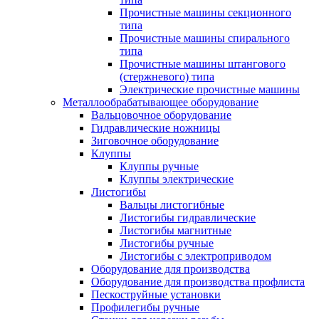
Прочистные машины секционного
типа
Прочистные машины спирального
типа
Прочистные машины штангового
(стержневого) типа
Электрические прочистные машины
Металлообрабатывающее оборудование
Вальцовочное оборудование
Гидравлические ножницы
Зиговочное оборудование
Клуппы
Клуппы ручные
Клуппы электрические
Листогибы
Вальцы листогибные
Листогибы гидравлические
Листогибы магнитные
Листогибы ручные
Листогибы с электроприводом
Оборудование для производства
Оборудование для производства профлиста
Пескоструйные установки
Профилегибы ручные