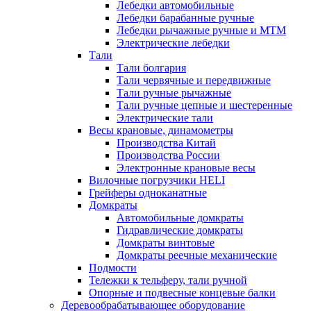
Лебедки автомобильные
Лебедки барабанные ручные
Лебедки рычажные ручные и МТМ
Электрические лебедки
Тали
Тали болгария
Тали червячные и передвижные
Тали ручные рычажные
Тали ручные цепные и шестеренные
Электрические тали
Весы крановые, динамометры
Производства Китай
Производства России
Электронные крановые весы
Вилочные погрузчики HELI
Грейферы одноканатные
Домкраты
Автомобильные домкраты
Гидравлические домкраты
Домкраты винтовые
Домкраты реечные механические
Подмости
Тележки к тельферу, тали ручной
Опорные и подвесные концевые балки
Деревообрабатывающее оборудование