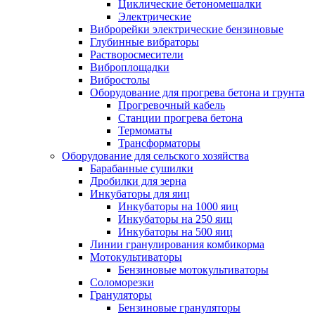
Циклические бетономешалки
Электрические
Виброрейки электрические бензиновые
Глубинные вибраторы
Растворосмесители
Виброплощадки
Вибростолы
Оборудование для прогрева бетона и грунта
Прогревочный кабель
Станции прогрева бетона
Термоматы
Трансформаторы
Оборудование для сельского хозяйства
Барабанные сушилки
Дробилки для зерна
Инкубаторы для яиц
Инкубаторы на 1000 яиц
Инкубаторы на 250 яиц
Инкубаторы на 500 яиц
Линии гранулирования комбикорма
Мотокультиваторы
Бензиновые мотокультиваторы
Соломорезки
Грануляторы
Бензиновые грануляторы