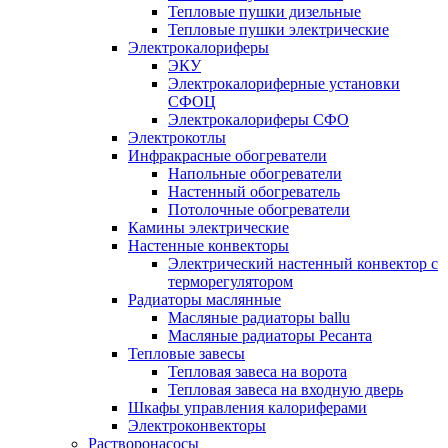
Тепловые пушки дизельные
Тепловые пушки электрические
Электрокалориферы
ЭКУ
Электрокалориферные установки
СФОЦ
Электрокалориферы СФО
Электрокотлы
Инфракрасные обогреватели
Напольные обогреватели
Настенный обогреватель
Потолочные обогреватели
Камины электрические
Настенные конвекторы
Электрический настенный конвектор с
терморегулятором
Радиаторы маслянные
Масляные радиаторы ballu
Масляные радиаторы Ресанта
Тепловые завесы
Тепловая завеса на ворота
Тепловая завеса на входную дверь
Шкафы управления калориферами
Электроконвекторы
Растворонасосы