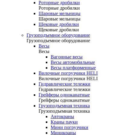
Роторные дробилки
Роторные дробилки
Шаровые мельницы
Шаровые мельницы
Щековые дробилки
Щековые дробилки
Грузоподъемное оборудование
Грузоподъемное оборудование
Весы
Весы
Вагонные весы
Весы автомобильные
Весы платформенные
Вилочные погрузчики HELI
Вилочные погрузчики HELI
Гидравлические тележки
Гидравлические тележки
Грейферы одноканатные
Грейферы одноканатные
Грузоподъемная техника
Грузоподъемная техника
Автокраны
Краны пауки
Мини погрузчики
Миникраны