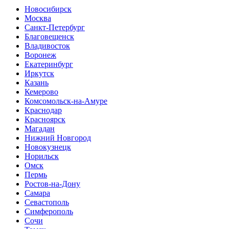
Новосибирск
Москва
Санкт-Петербург
Благовещенск
Владивосток
Воронеж
Екатеринбург
Иркутск
Казань
Кемерово
Комсомольск-на-Амуре
Краснодар
Красноярск
Магадан
Нижний Новгород
Новокузнецк
Норильск
Омск
Пермь
Ростов-на-Дону
Самара
Севастополь
Симферополь
Сочи