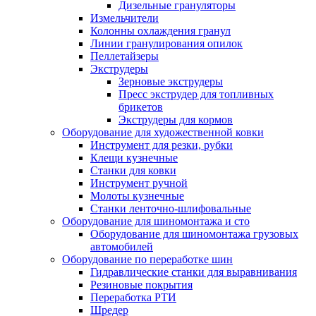
Дизельные грануляторы
Измельчители
Колонны охлаждения гранул
Линии гранулирования опилок
Пеллетайзеры
Экструдеры
Зерновые экструдеры
Пресс экструдер для топливных
брикетов
Экструдеры для кормов
Оборудование для художественной ковки
Инструмент для резки, рубки
Клещи кузнечные
Станки для ковки
Инструмент ручной
Молоты кузнечные
Станки ленточно-шлифовальные
Оборудование для шиномонтажа и сто
Оборудование для шиномонтажа грузовых
автомобилей
Оборудование по переработке шин
Гидравлические станки для выравнивания
Резиновые покрытия
Переработка РТИ
Шредер