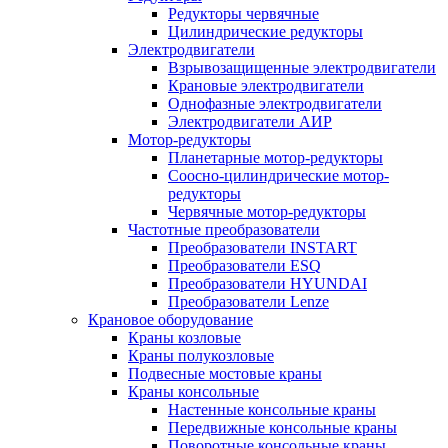
Редукторы червячные
Цилиндрические редукторы
Электродвигатели
Взрывозащищенные электродвигатели
Крановые электродвигатели
Однофазные электродвигатели
Электродвигатели АИР
Мотор-редукторы
Планетарные мотор-редукторы
Соосно-цилиндрические мотор-
редукторы
Червячные мотор-редукторы
Частотные преобразователи
Преобразователи INSTART
Преобразователи ESQ
Преобразователи HYUNDAI
Преобразователи Lenze
Крановое оборудование
Краны козловые
Краны полукозловые
Подвесные мостовые краны
Краны консольные
Настенные консольные краны
Передвижные консольные краны
Поворотные консольные краны