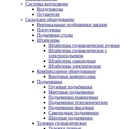
Системы вентиляции
Воздуховоды
Осушители
Складское оборудование
Вертикальные подборщики заказов
Погрузчики
Подъемные столы
Штабелеры
Штабелеры гидравлические ручные
Штабелеры гидравлические с
электроподъемом
Штабелеры самоходные
Штабелеры электрические
Компрессорное оборудование
Винтовые компрессоры
Подъемники
Грузовые подъёмники
Мачтовые подъемники
Подъемники ножничные
Подъемники телескопические
Подъемники фасадные
Самоходные подъемники
Шахтные подъемники
Тележки гидравлические
Тележки ручные