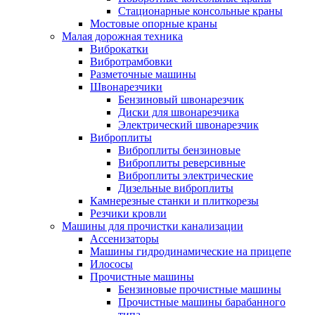
Стационарные консольные краны
Мостовые опорные краны
Малая дорожная техника
Виброкатки
Вибротрамбовки
Разметочные машины
Швонарезчики
Бензиновый швонарезчик
Диски для швонарезчика
Электрический швонарезчик
Виброплиты
Виброплиты бензиновые
Виброплиты реверсивные
Виброплиты электрические
Дизельные виброплиты
Камнерезные станки и плиткорезы
Резчики кровли
Машины для прочистки канализации
Ассенизаторы
Машины гидродинамические на прицепе
Илососы
Прочистные машины
Бензиновые прочистные машины
Прочистные машины барабанного
типа