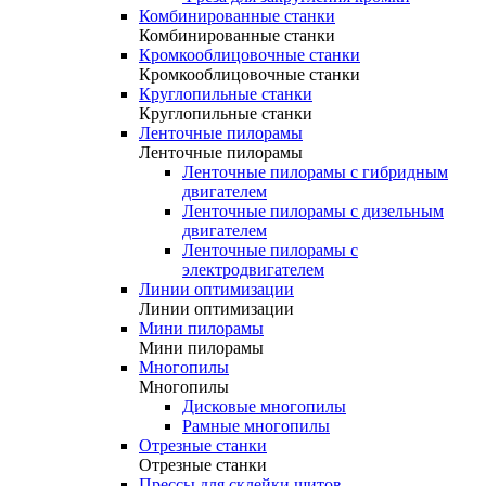
Комбинированные станки
Комбинированные станки
Кромкооблицовочные станки
Кромкооблицовочные станки
Круглопильные станки
Круглопильные станки
Ленточные пилорамы
Ленточные пилорамы
Ленточные пилорамы с гибридным
двигателем
Ленточные пилорамы с дизельным
двигателем
Ленточные пилорамы с
электродвигателем
Линии оптимизации
Линии оптимизации
Мини пилорамы
Мини пилорамы
Многопилы
Многопилы
Дисковые многопилы
Рамные многопилы
Отрезные станки
Отрезные станки
Прессы для склейки щитов