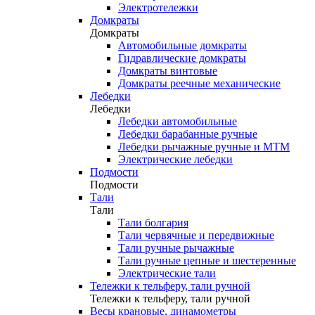
Электротележки
Домкраты
Домкраты
Автомобильные домкраты
Гидравлические домкраты
Домкраты винтовые
Домкраты реечные механические
Лебедки
Лебедки
Лебедки автомобильные
Лебедки барабанные ручные
Лебедки рычажные ручные и МТМ
Электрические лебедки
Подмости
Подмости
Тали
Тали
Тали болгария
Тали червячные и передвижные
Тали ручные рычажные
Тали ручные цепные и шестеренные
Электрические тали
Тележки к тельферу, тали ручной
Тележки к тельферу, тали ручной
Весы крановые, динамометры