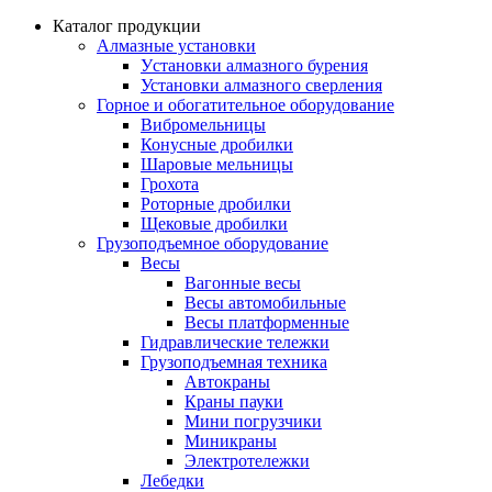
Каталог продукции
Алмазные установки
Уcтановки алмазного бурения
Установки алмазного сверления
Горное и обогатительное оборудование
Вибромельницы
Конусные дробилки
Шаровые мельницы
Грохота
Роторные дробилки
Щековые дробилки
Грузоподъемное оборудование
Весы
Вагонные весы
Весы автомобильные
Весы платформенные
Гидравлические тележки
Грузоподъемная техника
Автокраны
Краны пауки
Мини погрузчики
Миникраны
Электротележки
Лебедки