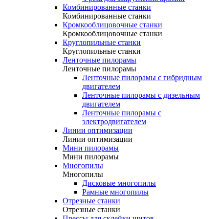
Комбинированные станки
Комбинированные станки
Кромкооблицовочные станки
Кромкооблицовочные станки
Круглопильные станки
Круглопильные станки
Ленточные пилорамы
Ленточные пилорамы
Ленточные пилорамы с гибридным
двигателем
Ленточные пилорамы с дизельным
двигателем
Ленточные пилорамы с
электродвигателем
Линии оптимизации
Линии оптимизации
Мини пилорамы
Мини пилорамы
Многопилы
Многопилы
Дисковые многопилы
Рамные многопилы
Отрезные станки
Отрезные станки
Прессы для склейки щитов