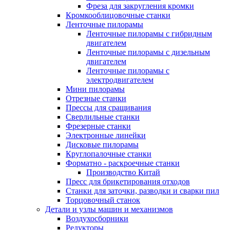
Фреза для закругления кромки
Кромкооблицовочные станки
Ленточные пилорамы
Ленточные пилорамы с гибридным
двигателем
Ленточные пилорамы с дизельным
двигателем
Ленточные пилорамы с
электродвигателем
Мини пилорамы
Отрезные станки
Прессы для сращивания
Сверлильные станки
Фрезерные станки
Электронные линейки
Дисковые пилорамы
Круглопалочные станки
Форматно - раскроечные станки
Производство Китай
Пресс для брикетирования отходов
Станки для заточки, разводки и сварки пил
Торцовочный станок
Детали и узлы машин и механизмов
Воздухосборники
Редукторы