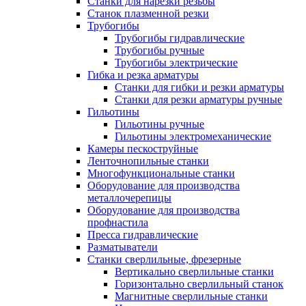
Станки для нарезки резьбы
Станок плазменной резки
Трубогибы
Трубогибы гидравлические
Трубогибы ручные
Трубогибы электрические
Гибка и резка арматуры
Станки для гибки и резки арматуры
Станки для резки арматуры ручные
Гильотины
Гильотины ручные
Гильотины электромеханические
Камеры пескоструйные
Ленточнопильные станки
Многофункциональные станки
Оборудование для производства
металлочерепицы
Оборудование для производства
профнастила
Пресса гидравлические
Разматыватели
Станки сверлильные, фрезерные
Вертикально сверлильные станки
Горизонтально сверлильный станок
Магнитные сверлильные станки