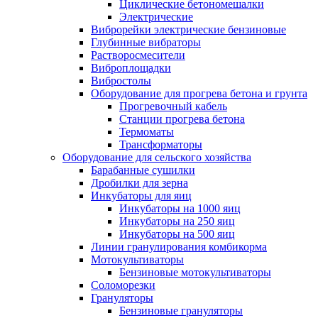
Циклические бетономешалки
Электрические
Виброрейки электрические бензиновые
Глубинные вибраторы
Растворосмесители
Виброплощадки
Вибростолы
Оборудование для прогрева бетона и грунта
Прогревочный кабель
Станции прогрева бетона
Термоматы
Трансформаторы
Оборудование для сельского хозяйства
Барабанные сушилки
Дробилки для зерна
Инкубаторы для яиц
Инкубаторы на 1000 яиц
Инкубаторы на 250 яиц
Инкубаторы на 500 яиц
Линии гранулирования комбикорма
Мотокультиваторы
Бензиновые мотокультиваторы
Соломорезки
Грануляторы
Бензиновые грануляторы