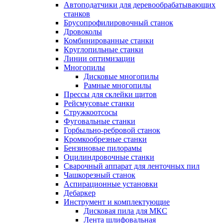
Автоподатчики для деревообрабатывающих
станков
Брусопрофилировочный станок
Дровоколы
Комбинированные станки
Круглопильные станки
Линии оптимизации
Многопилы
Дисковые многопилы
Рамные многопилы
Прессы для склейки щитов
Рейсмусовые станки
Стружкоотсосы
Фуговальные станки
Горбыльно-ребровой станок
Кромкообрезные станки
Бензиновые пилорамы
Оцилиндровочные станки
Сварочный аппарат для ленточных пил
Чашкорезный станок
Аспирационные установки
Дебаркер
Инструмент и комплектующие
Дисковая пила для МКС
Лента шлифовальная