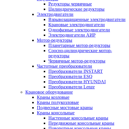
Редукторы червячные
Цилиндрические редукторы
Электродвигатели
Взрывозащищенные электродвигатели
Крановые электродвигатели
Однофазные электродвигатели
Электродвигатели АИР
Мотор-редукторы
Планетарные мотор-редукторы
Соосно-цилиндрические мотор-
редукторы
Червячные мотор-редукторы
Частотные преобразователи
Преобразователи INSTART
Преобразователи ESQ
Преобразователи HYUNDAI
Преобразователи Lenze
Крановое оборудование
Краны козловые
Краны полукозловые
Подвесные мостовые краны
Краны консольные
Настенные консольные краны
Передвижные консольные краны
Поворотные консольные краны