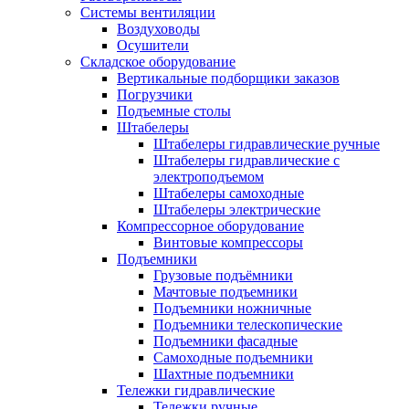
Системы вентиляции
Воздуховоды
Осушители
Складское оборудование
Вертикальные подборщики заказов
Погрузчики
Подъемные столы
Штабелеры
Штабелеры гидравлические ручные
Штабелеры гидравлические с
электроподъемом
Штабелеры самоходные
Штабелеры электрические
Компрессорное оборудование
Винтовые компрессоры
Подъемники
Грузовые подъёмники
Мачтовые подъемники
Подъемники ножничные
Подъемники телескопические
Подъемники фасадные
Самоходные подъемники
Шахтные подъемники
Тележки гидравлические
Тележки ручные