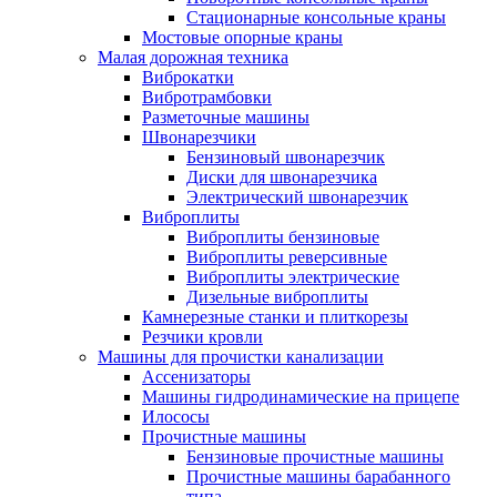
Стационарные консольные краны
Мостовые опорные краны
Малая дорожная техника
Виброкатки
Вибротрамбовки
Разметочные машины
Швонарезчики
Бензиновый швонарезчик
Диски для швонарезчика
Электрический швонарезчик
Виброплиты
Виброплиты бензиновые
Виброплиты реверсивные
Виброплиты электрические
Дизельные виброплиты
Камнерезные станки и плиткорезы
Резчики кровли
Машины для прочистки канализации
Ассенизаторы
Машины гидродинамические на прицепе
Илососы
Прочистные машины
Бензиновые прочистные машины
Прочистные машины барабанного
типа