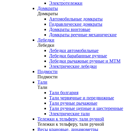
Электротележки
Домкраты
Домкраты
Автомобильные домкраты
Гидравлические домкраты
Домкраты винтовые
Домкраты реечные механические
Лебедки
Лебедки
Лебедки автомобильные
Лебедки барабанные ручные
Лебедки рычажные ручные и МТМ
Электрические лебедки
Подмости
Подмости
Тали
Тали
Тали болгария
Тали червячные и передвижные
Тали ручные рычажные
Тали ручные цепные и шестеренные
Электрические тали
Тележки к тельферу, тали ручной
Тележки к тельферу, тали ручной
Весы крановые, динамометры