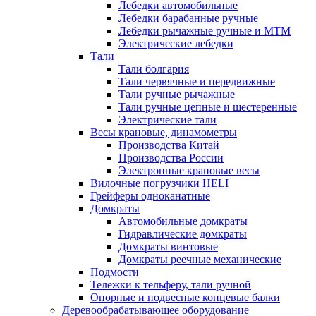
Лебедки автомобильные
Лебедки барабанные ручные
Лебедки рычажные ручные и МТМ
Электрические лебедки
Тали
Тали болгария
Тали червячные и передвижные
Тали ручные рычажные
Тали ручные цепные и шестеренные
Электрические тали
Весы крановые, динамометры
Производства Китай
Производства России
Электронные крановые весы
Вилочные погрузчики HELI
Грейферы одноканатные
Домкраты
Автомобильные домкраты
Гидравлические домкраты
Домкраты винтовые
Домкраты реечные механические
Подмости
Тележки к тельферу, тали ручной
Опорные и подвесные концевые балки
Деревообрабатывающее оборудование