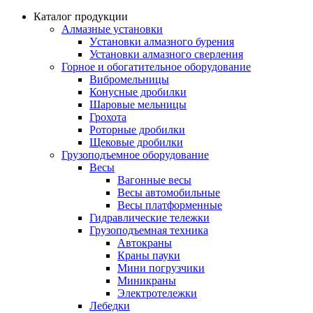
Каталог продукции
Алмазные установки
Уcтановки алмазного бурения
Установки алмазного сверления
Горное и обогатительное оборудование
Вибромельницы
Конусные дробилки
Шаровые мельницы
Грохота
Роторные дробилки
Щековые дробилки
Грузоподъемное оборудование
Весы
Вагонные весы
Весы автомобильные
Весы платформенные
Гидравлические тележки
Грузоподъемная техника
Автокраны
Краны пауки
Мини погрузчики
Миникраны
Электротележки
Лебедки