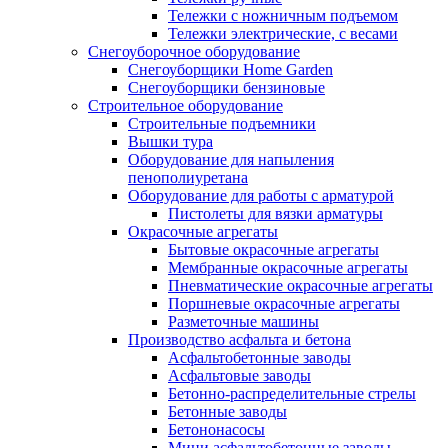
Тележки с ножничным подъемом
Тележки электрические, с весами
Снегоуборочное оборудование
Снегоуборщики Home Garden
Снегоуборщики бензиновые
Строительное оборудование
Cтроительные подъемники
Вышки тура
Оборудование для напыления
пенополиуретана
Оборудование для работы с арматурой
Пистолеты для вязки арматуры
Окрасочные агрегаты
Бытовые окрасочные агрегаты
Мембранные окрасочные агрегаты
Пневматические окрасочные агрегаты
Поршневые окрасочные агрегаты
Разметочные машины
Производство асфальта и бетона
Асфальтобетонные заводы
Асфальтовые заводы
Бетонно-распределительные стрелы
Бетонные заводы
Бетононасосы
Мини асфальтобетонные заводы