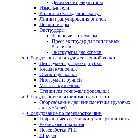
Дизельные грануляторы
Измельчители
Колонны охлаждения гранул
Линии гранулирования опилок
Пеллетайзеры
Экструдеры
Зерновые экструдеры
Пресс экструдер для топливных
брикетов
Экструдеры для кормов
Оборудование для художественной ковки
Инструмент для резки, рубки
Клещи кузнечные
Станки для ковки
Инструмент ручной
Молоты кузнечные
Станки ленточно-шлифовальные
Оборудование для шиномонтажа и сто
Оборудование для шиномонтажа грузовых
автомобилей
Оборудование по переработке шин
Гидравлические станки для выравнивания
Резиновые покрытия
Переработка РТИ
Шредер