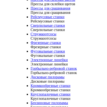
Прессы для склейки щитов
Прессы для сращивания
Прессы для сращивания
Рейсмусовые станки
Рейсмусовые станки
Сверлильные станки
Сверлильные станки
Стружкоотсосы
Стружкоотсосы
Фрезерные станки
Фрезерные станки
Фуговальные станки
Фуговальные станки
Электронные линейки
Электронные линейки
Горбыльно-ребровой станок
Горбыльно-ребровой станок
Дисковые пилорамы
Дисковые пилорамы
Кромкообрезные станки
Кромкообрезные станки
Круглопалочные станки
Круглопалочные станки
Бензиновые пилорамы