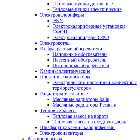
Тепловые пушки дизельные
Тепловые пушки электрические
Электрокалориферы
ЭКУ
Электрокалориферные установки
СФОЦ
Электрокалориферы СФО
Электрокотлы
Инфракрасные обогреватели
Напольные обогреватели
Настенный обогреватель
Потолочные обогреватели
Камины электрические
Настенные конвекторы
Электрический настенный конвектор с
терморегулятором
Радиаторы маслянные
Масляные радиаторы ballu
Масляные радиаторы Ресанта
Тепловые завесы
Тепловая завеса на ворота
Тепловая завеса на входную дверь
Шкафы управления калориферами
Электроконвекторы
Растворонасосы