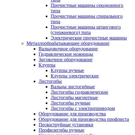
Прочистные машины секционного
типа
Прочистные машины спирального
типа
Прочистные машины штангового
(стержневого) типа
Электрические прочистные машины
Металлообрабатывающее оборудование
Вальцовочное оборудование
Гидравлические ножницы
Зиговочное оборудование
Клуппы
Клуппы ручные
Клуппы электрические
Листогибы
Вальцы листогибные
Листогибы гидравлические
Листогибы магнитные
Листогибы ручные
Листогибы с электроприводом
Оборудование для производства
Оборудование для производства профлиста
Пескоструйные установки
Профилегибы ручные