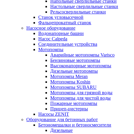
Напольные сверлильные станки
Настольные сверлильные станки
Рельсосверлильные станки
Станок угловысечной
Фальцепрокатный станок
Насосное оборудование
Водонапорные башни
Насос Calpeda
Соединительные устройства
Мотопомпы
Аварийные мотопомпы Varisco
Бензиновые мотопомпы
Высоконапорные мотопомпы
Дизельные мотопомпы
Мотопомпа Meran
Мотопомпы Koshin
Мотопомпы SUBARU
Мотопомпы для грязной воды
Мотопомпы для чистой воды
Пожарные мотопомпы
Прицеп-цистерны
Насосы ZENIT
Оборудование для бетонных работ
Бетономешалки и бетоносмесители
Дизельные