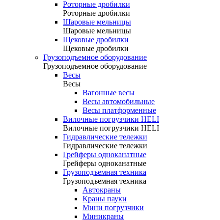
Роторные дробилки
Роторные дробилки
Шаровые мельницы
Шаровые мельницы
Щековые дробилки
Щековые дробилки
Грузоподъемное оборудование
Грузоподъемное оборудование
Весы
Весы
Вагонные весы
Весы автомобильные
Весы платформенные
Вилочные погрузчики HELI
Вилочные погрузчики HELI
Гидравлические тележки
Гидравлические тележки
Грейферы одноканатные
Грейферы одноканатные
Грузоподъемная техника
Грузоподъемная техника
Автокраны
Краны пауки
Мини погрузчики
Миникраны