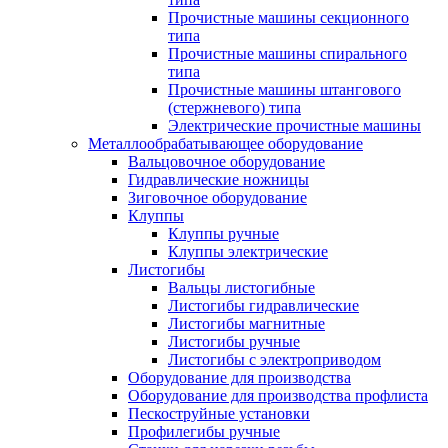
Прочистные машины секционного
типа
Прочистные машины спирального
типа
Прочистные машины штангового
(стержневого) типа
Электрические прочистные машины
Металлообрабатывающее оборудование
Вальцовочное оборудование
Гидравлические ножницы
Зиговочное оборудование
Клуппы
Клуппы ручные
Клуппы электрические
Листогибы
Вальцы листогибные
Листогибы гидравлические
Листогибы магнитные
Листогибы ручные
Листогибы с электроприводом
Оборудование для производства
Оборудование для производства профлиста
Пескоструйные установки
Профилегибы ручные