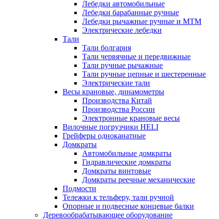
Лебедки автомобильные
Лебедки барабанные ручные
Лебедки рычажные ручные и МТМ
Электрические лебедки
Тали
Тали болгария
Тали червячные и передвижные
Тали ручные рычажные
Тали ручные цепные и шестеренные
Электрические тали
Весы крановые, динамометры
Производства Китай
Производства России
Электронные крановые весы
Вилочные погрузчики HELI
Грейферы одноканатные
Домкраты
Автомобильные домкраты
Гидравлические домкраты
Домкраты винтовые
Домкраты реечные механические
Подмости
Тележки к тельферу, тали ручной
Опорные и подвесные концевые балки
Деревообрабатывающее оборудование