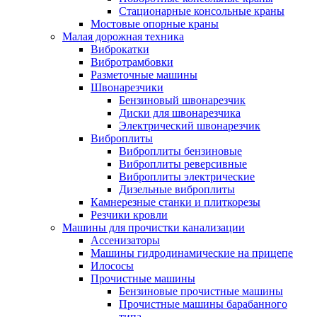
Стационарные консольные краны
Мостовые опорные краны
Малая дорожная техника
Виброкатки
Вибротрамбовки
Разметочные машины
Швонарезчики
Бензиновый швонарезчик
Диски для швонарезчика
Электрический швонарезчик
Виброплиты
Виброплиты бензиновые
Виброплиты реверсивные
Виброплиты электрические
Дизельные виброплиты
Камнерезные станки и плиткорезы
Резчики кровли
Машины для прочистки канализации
Ассенизаторы
Машины гидродинамические на прицепе
Илососы
Прочистные машины
Бензиновые прочистные машины
Прочистные машины барабанного
типа