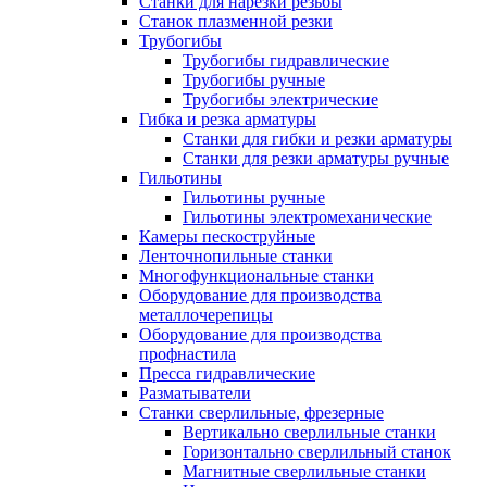
Станки для нарезки резьбы
Станок плазменной резки
Трубогибы
Трубогибы гидравлические
Трубогибы ручные
Трубогибы электрические
Гибка и резка арматуры
Станки для гибки и резки арматуры
Станки для резки арматуры ручные
Гильотины
Гильотины ручные
Гильотины электромеханические
Камеры пескоструйные
Ленточнопильные станки
Многофункциональные станки
Оборудование для производства
металлочерепицы
Оборудование для производства
профнастила
Пресса гидравлические
Разматыватели
Станки сверлильные, фрезерные
Вертикально сверлильные станки
Горизонтально сверлильный станок
Магнитные сверлильные станки