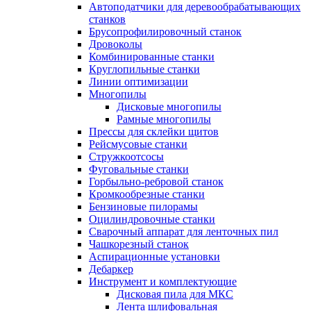
Автоподатчики для деревообрабатывающих
станков
Брусопрофилировочный станок
Дровоколы
Комбинированные станки
Круглопильные станки
Линии оптимизации
Многопилы
Дисковые многопилы
Рамные многопилы
Прессы для склейки щитов
Рейсмусовые станки
Стружкоотсосы
Фуговальные станки
Горбыльно-ребровой станок
Кромкообрезные станки
Бензиновые пилорамы
Оцилиндровочные станки
Сварочный аппарат для ленточных пил
Чашкорезный станок
Аспирационные установки
Дебаркер
Инструмент и комплектующие
Дисковая пила для МКС
Лента шлифовальная