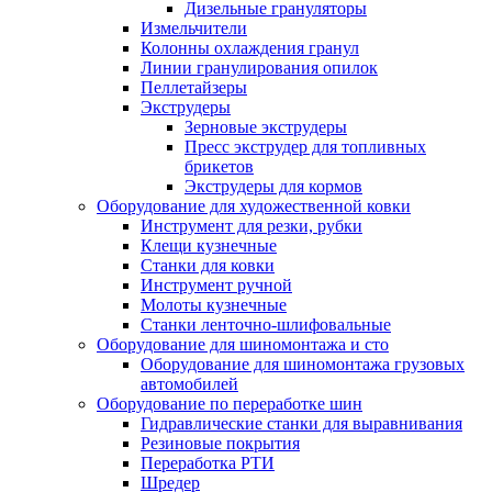
Дизельные грануляторы
Измельчители
Колонны охлаждения гранул
Линии гранулирования опилок
Пеллетайзеры
Экструдеры
Зерновые экструдеры
Пресс экструдер для топливных
брикетов
Экструдеры для кормов
Оборудование для художественной ковки
Инструмент для резки, рубки
Клещи кузнечные
Станки для ковки
Инструмент ручной
Молоты кузнечные
Станки ленточно-шлифовальные
Оборудование для шиномонтажа и сто
Оборудование для шиномонтажа грузовых
автомобилей
Оборудование по переработке шин
Гидравлические станки для выравнивания
Резиновые покрытия
Переработка РТИ
Шредер