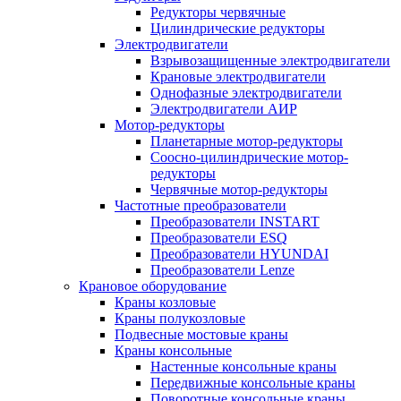
Редукторы червячные
Цилиндрические редукторы
Электродвигатели
Взрывозащищенные электродвигатели
Крановые электродвигатели
Однофазные электродвигатели
Электродвигатели АИР
Мотор-редукторы
Планетарные мотор-редукторы
Соосно-цилиндрические мотор-
редукторы
Червячные мотор-редукторы
Частотные преобразователи
Преобразователи INSTART
Преобразователи ESQ
Преобразователи HYUNDAI
Преобразователи Lenze
Крановое оборудование
Краны козловые
Краны полукозловые
Подвесные мостовые краны
Краны консольные
Настенные консольные краны
Передвижные консольные краны
Поворотные консольные краны