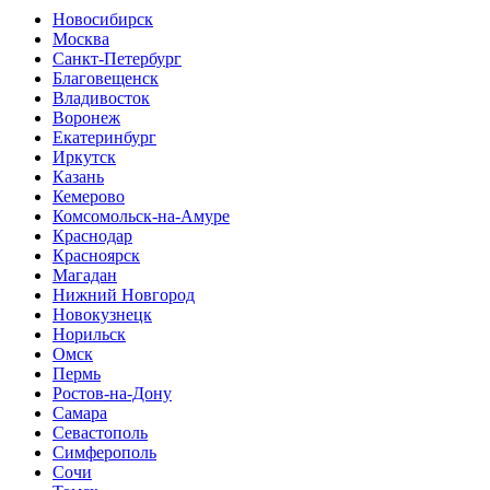
Новосибирск
Москва
Санкт-Петербург
Благовещенск
Владивосток
Воронеж
Екатеринбург
Иркутск
Казань
Кемерово
Комсомольск-на-Амуре
Краснодар
Красноярск
Магадан
Нижний Новгород
Новокузнецк
Норильск
Омск
Пермь
Ростов-на-Дону
Самара
Севастополь
Симферополь
Сочи