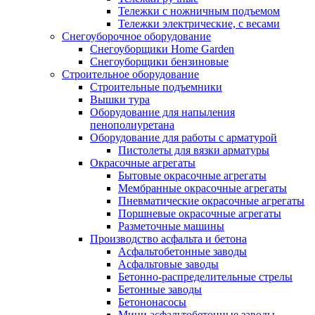
Тележки с ножничным подъемом
Тележки электрические, с весами
Снегоуборочное оборудование
Снегоуборщики Home Garden
Снегоуборщики бензиновые
Строительное оборудование
Cтроительные подъемники
Вышки тура
Оборудование для напыления
пенополиуретана
Оборудование для работы с арматурой
Пистолеты для вязки арматуры
Окрасочные агрегаты
Бытовые окрасочные агрегаты
Мембранные окрасочные агрегаты
Пневматические окрасочные агрегаты
Поршневые окрасочные агрегаты
Разметочные машины
Производство асфальта и бетона
Асфальтобетонные заводы
Асфальтовые заводы
Бетонно-распределительные стрелы
Бетонные заводы
Бетононасосы
Мини асфальтобетонные заводы