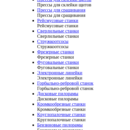
Прессы для склейки щитов
Прессы для сращивания
Прессы для сращивания
Рейсмусовые станки
Рейсмусовые станки
Сверлильные станки
Сверлильные станки
Стружкоотсосы
Стружкоотсосы
Фрезерные станки
Фрезерные станки
Фуговальные станки
Фуговальные станки
Электронные линейки
Электронные линейки
Горбыльно-ребровой станок
Горбыльно-ребровой станок
Дисковые пилорамы
Дисковые пилорамы
Кромкообрезные станки
Кромкообрезные станки
Круглопалочные станки
Круглопалочные станки
Бензиновые пилорамы