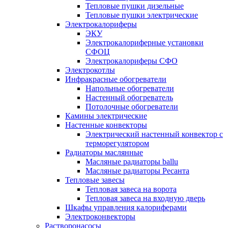
Тепловые пушки дизельные
Тепловые пушки электрические
Электрокалориферы
ЭКУ
Электрокалориферные установки
СФОЦ
Электрокалориферы СФО
Электрокотлы
Инфракрасные обогреватели
Напольные обогреватели
Настенный обогреватель
Потолочные обогреватели
Камины электрические
Настенные конвекторы
Электрический настенный конвектор с
терморегулятором
Радиаторы маслянные
Масляные радиаторы ballu
Масляные радиаторы Ресанта
Тепловые завесы
Тепловая завеса на ворота
Тепловая завеса на входную дверь
Шкафы управления калориферами
Электроконвекторы
Растворонасосы