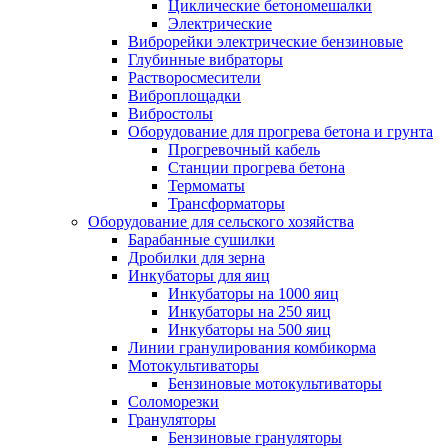
Циклические бетономешалки
Электрические
Виброрейки электрические бензиновые
Глубинные вибраторы
Растворосмесители
Виброплощадки
Вибростолы
Оборудование для прогрева бетона и грунта
Прогревочный кабель
Станции прогрева бетона
Термоматы
Трансформаторы
Оборудование для сельского хозяйства
Барабанные сушилки
Дробилки для зерна
Инкубаторы для яиц
Инкубаторы на 1000 яиц
Инкубаторы на 250 яиц
Инкубаторы на 500 яиц
Линии гранулирования комбикорма
Мотокультиваторы
Бензиновые мотокультиваторы
Соломорезки
Грануляторы
Бензиновые грануляторы