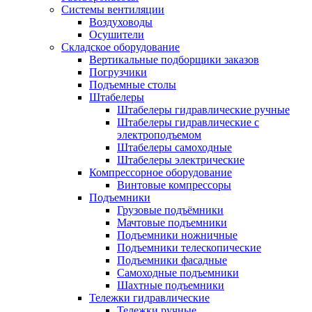
Системы вентиляции
Воздуховоды
Осушители
Складское оборудование
Вертикальные подборщики заказов
Погрузчики
Подъемные столы
Штабелеры
Штабелеры гидравлические ручные
Штабелеры гидравлические с
электроподъемом
Штабелеры самоходные
Штабелеры электрические
Компрессорное оборудование
Винтовые компрессоры
Подъемники
Грузовые подъёмники
Мачтовые подъемники
Подъемники ножничные
Подъемники телескопические
Подъемники фасадные
Самоходные подъемники
Шахтные подъемники
Тележки гидравлические
Тележки ручные