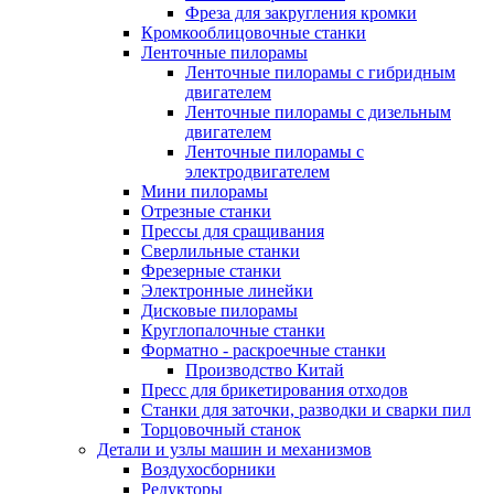
Фреза для закругления кромки
Кромкооблицовочные станки
Ленточные пилорамы
Ленточные пилорамы с гибридным
двигателем
Ленточные пилорамы с дизельным
двигателем
Ленточные пилорамы с
электродвигателем
Мини пилорамы
Отрезные станки
Прессы для сращивания
Сверлильные станки
Фрезерные станки
Электронные линейки
Дисковые пилорамы
Круглопалочные станки
Форматно - раскроечные станки
Производство Китай
Пресс для брикетирования отходов
Станки для заточки, разводки и сварки пил
Торцовочный станок
Детали и узлы машин и механизмов
Воздухосборники
Редукторы