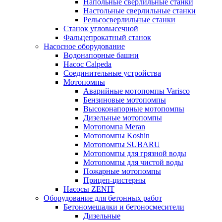
Напольные сверлильные станки
Настольные сверлильные станки
Рельсосверлильные станки
Станок угловысечной
Фальцепрокатный станок
Насосное оборудование
Водонапорные башни
Насос Calpeda
Соединительные устройства
Мотопомпы
Аварийные мотопомпы Varisco
Бензиновые мотопомпы
Высоконапорные мотопомпы
Дизельные мотопомпы
Мотопомпа Meran
Мотопомпы Koshin
Мотопомпы SUBARU
Мотопомпы для грязной воды
Мотопомпы для чистой воды
Пожарные мотопомпы
Прицеп-цистерны
Насосы ZENIT
Оборудование для бетонных работ
Бетономешалки и бетоносмесители
Дизельные