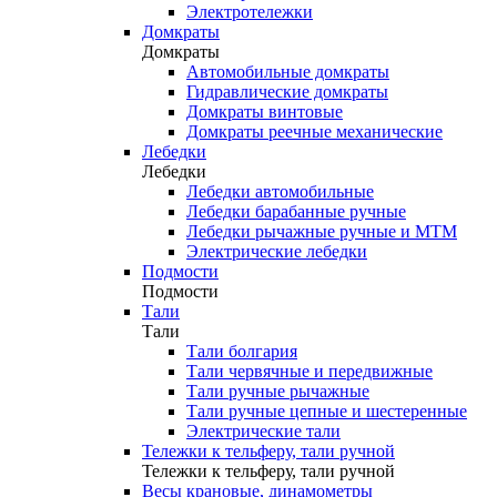
Электротележки
Домкраты
Домкраты
Автомобильные домкраты
Гидравлические домкраты
Домкраты винтовые
Домкраты реечные механические
Лебедки
Лебедки
Лебедки автомобильные
Лебедки барабанные ручные
Лебедки рычажные ручные и МТМ
Электрические лебедки
Подмости
Подмости
Тали
Тали
Тали болгария
Тали червячные и передвижные
Тали ручные рычажные
Тали ручные цепные и шестеренные
Электрические тали
Тележки к тельферу, тали ручной
Тележки к тельферу, тали ручной
Весы крановые, динамометры