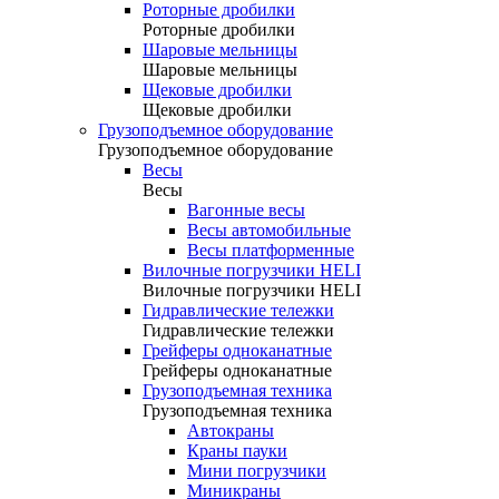
Роторные дробилки
Роторные дробилки
Шаровые мельницы
Шаровые мельницы
Щековые дробилки
Щековые дробилки
Грузоподъемное оборудование
Грузоподъемное оборудование
Весы
Весы
Вагонные весы
Весы автомобильные
Весы платформенные
Вилочные погрузчики HELI
Вилочные погрузчики HELI
Гидравлические тележки
Гидравлические тележки
Грейферы одноканатные
Грейферы одноканатные
Грузоподъемная техника
Грузоподъемная техника
Автокраны
Краны пауки
Мини погрузчики
Миникраны