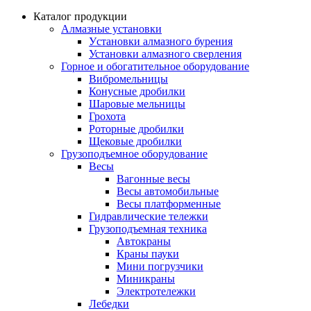
Каталог продукции
Алмазные установки
Уcтановки алмазного бурения
Установки алмазного сверления
Горное и обогатительное оборудование
Вибромельницы
Конусные дробилки
Шаровые мельницы
Грохота
Роторные дробилки
Щековые дробилки
Грузоподъемное оборудование
Весы
Вагонные весы
Весы автомобильные
Весы платформенные
Гидравлические тележки
Грузоподъемная техника
Автокраны
Краны пауки
Мини погрузчики
Миникраны
Электротележки
Лебедки