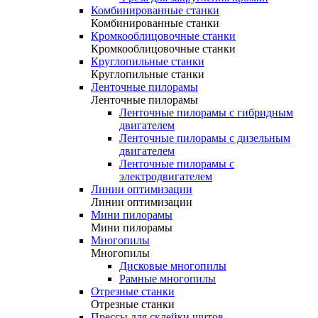
Комбинированные станки
Комбинированные станки
Кромкооблицовочные станки
Кромкооблицовочные станки
Круглопильные станки
Круглопильные станки
Ленточные пилорамы
Ленточные пилорамы
Ленточные пилорамы с гибридным
двигателем
Ленточные пилорамы с дизельным
двигателем
Ленточные пилорамы с
электродвигателем
Линии оптимизации
Линии оптимизации
Мини пилорамы
Мини пилорамы
Многопилы
Многопилы
Дисковые многопилы
Рамные многопилы
Отрезные станки
Отрезные станки
Прессы для склейки щитов