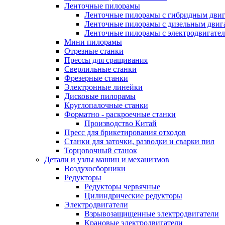
Ленточные пилорамы
Ленточные пилорамы с гибридным двиг
Ленточные пилорамы с дизельным двиг
Ленточные пилорамы с электродвигате
Мини пилорамы
Отрезные станки
Прессы для сращивания
Сверлильные станки
Фрезерные станки
Электронные линейки
Дисковые пилорамы
Круглопалочные станки
Форматно - раскроечные станки
Производство Китай
Пресс для брикетирования отходов
Станки для заточки, разводки и сварки пил
Торцовочный станок
Детали и узлы машин и механизмов
Воздухосборники
Редукторы
Редукторы червячные
Цилиндрические редукторы
Электродвигатели
Взрывозащищенные электродвигатели
Крановые электродвигатели