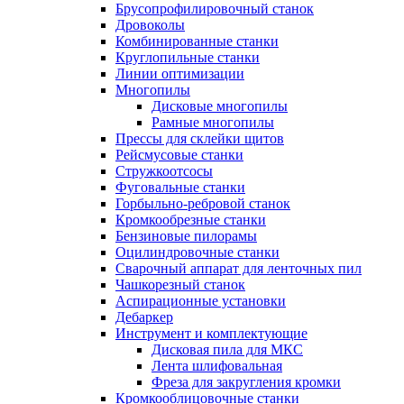
Брусопрофилировочный станок
Дровоколы
Комбинированные станки
Круглопильные станки
Линии оптимизации
Многопилы
Дисковые многопилы
Рамные многопилы
Прессы для склейки щитов
Рейсмусовые станки
Стружкоотсосы
Фуговальные станки
Горбыльно-ребровой станок
Кромкообрезные станки
Бензиновые пилорамы
Оцилиндровочные станки
Сварочный аппарат для ленточных пил
Чашкорезный станок
Аспирационные установки
Дебаркер
Инструмент и комплектующие
Дисковая пила для МКС
Лента шлифовальная
Фреза для закругления кромки
Кромкооблицовочные станки