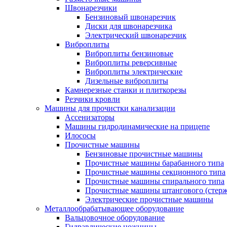
Швонарезчики
Бензиновый швонарезчик
Диски для швонарезчика
Электрический швонарезчик
Виброплиты
Виброплиты бензиновые
Виброплиты реверсивные
Виброплиты электрические
Дизельные виброплиты
Камнерезные станки и плиткорезы
Резчики кровли
Машины для прочистки канализации
Ассенизаторы
Машины гидродинамические на прицепе
Илососы
Прочистные машины
Бензиновые прочистные машины
Прочистные машины барабанного типа
Прочистные машины секционного типа
Прочистные машины спирального типа
Прочистные машины штангового (стерж
Электрические прочистные машины
Металлообрабатывающее оборудование
Вальцовочное оборудование
Гидравлические ножницы