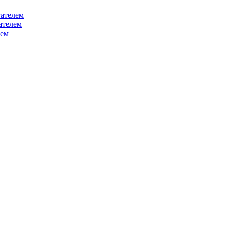
ателем
ателем
лем