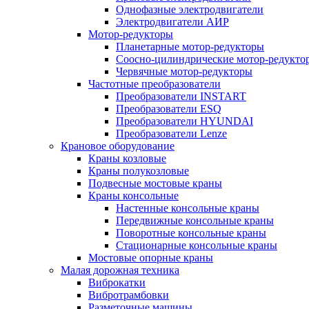
Однофазные электродвигатели
Электродвигатели АИР
Мотор-редукторы
Планетарные мотор-редукторы
Соосно-цилиндрические мотор-редукто
Червячные мотор-редукторы
Частотные преобразователи
Преобразователи INSTART
Преобразователи ESQ
Преобразователи HYUNDAI
Преобразователи Lenze
Крановое оборудование
Краны козловые
Краны полукозловые
Подвесные мостовые краны
Краны консольные
Настенные консольные краны
Передвижные консольные краны
Поворотные консольные краны
Стационарные консольные краны
Мостовые опорные краны
Малая дорожная техника
Виброкатки
Вибротрамбовки
Разметочные машины