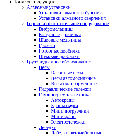
Каталог продукции
Алмазные установки
Уcтановки алмазного бурения
Установки алмазного сверления
Горное и обогатительное оборудование
Вибромельницы
Конусные дробилки
Шаровые мельницы
Грохота
Роторные дробилки
Щековые дробилки
Грузоподъемное оборудование
Весы
Вагонные весы
Весы автомобильные
Весы платформенные
Гидравлические тележки
Грузоподъемная техника
Автокраны
Краны пауки
Мини погрузчики
Миникраны
Электротележки
Лебедки
Лебедки автомобильные