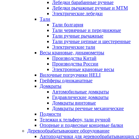
Лебедки барабанные ручные
Лебедки рычажные ручные и МТМ
Электрические лебедки
Тали
Тали болгария
Тали червячные и передвижные
Тали ручные рычажные
Тали ручные цепные и шестеренные
Электрические тали
Весы крановые, динамометры
Производства Китай
Производства России
Электронные крановые весы
Вилочные погрузчики HELI
Грейферы одноканатные
Домкраты
Автомобильные домкраты
Гидравлические домкраты
Домкраты винтовые
Домкраты реечные механические
Подмости
Тележки к тельферу, тали ручной
Опорные и подвесные концевые балки
Деревообрабатывающее оборудование
Автоподатчики для деревообрабатывающих с