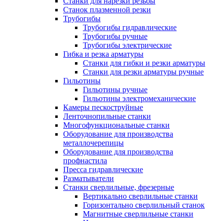
Станки для нарезки резьбы
Станок плазменной резки
Трубогибы
Трубогибы гидравлические
Трубогибы ручные
Трубогибы электрические
Гибка и резка арматуры
Станки для гибки и резки арматуры
Станки для резки арматуры ручные
Гильотины
Гильотины ручные
Гильотины электромеханические
Камеры пескоструйные
Ленточнопильные станки
Многофункциональные станки
Оборудование для производства
металлочерепицы
Оборудование для производства
профнастила
Пресса гидравлические
Разматыватели
Станки сверлильные, фрезерные
Вертикально сверлильные станки
Горизонтально сверлильный станок
Магнитные сверлильные станки