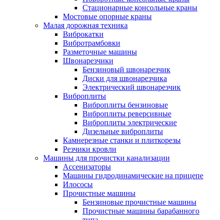
Стационарные консольные краны
Мостовые опорные краны
Малая дорожная техника
Виброкатки
Вибротрамбовки
Разметочные машины
Швонарезчики
Бензиновый швонарезчик
Диски для швонарезчика
Электрический швонарезчик
Виброплиты
Виброплиты бензиновые
Виброплиты реверсивные
Виброплиты электрические
Дизельные виброплиты
Камнерезные станки и плиткорезы
Резчики кровли
Машины для прочистки канализации
Ассенизаторы
Машины гидродинамические на прицепе
Илососы
Прочистные машины
Бензиновые прочистные машины
Прочистные машины барабанного
типа