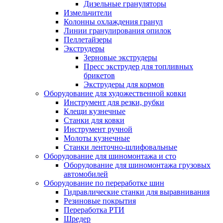
Дизельные грануляторы
Измельчители
Колонны охлаждения гранул
Линии гранулирования опилок
Пеллетайзеры
Экструдеры
Зерновые экструдеры
Пресс экструдер для топливных
брикетов
Экструдеры для кормов
Оборудование для художественной ковки
Инструмент для резки, рубки
Клещи кузнечные
Станки для ковки
Инструмент ручной
Молоты кузнечные
Станки ленточно-шлифовальные
Оборудование для шиномонтажа и сто
Оборудование для шиномонтажа грузовых
автомобилей
Оборудование по переработке шин
Гидравлические станки для выравнивания
Резиновые покрытия
Переработка РТИ
Шредер