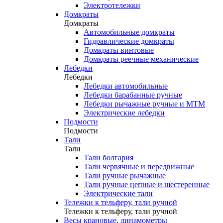
Электротележки
Домкраты
Домкраты
Автомобильные домкраты
Гидравлические домкраты
Домкраты винтовые
Домкраты реечные механические
Лебедки
Лебедки
Лебедки автомобильные
Лебедки барабанные ручные
Лебедки рычажные ручные и МТМ
Электрические лебедки
Подмости
Подмости
Тали
Тали
Тали болгария
Тали червячные и передвижные
Тали ручные рычажные
Тали ручные цепные и шестеренные
Электрические тали
Тележки к тельферу, тали ручной
Тележки к тельферу, тали ручной
Весы крановые, динамометры