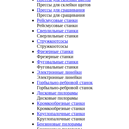
Прессы для склейки щитов
Прессы для сращивания
Прессы для сращивания
Рейсмусовые станки
Рейсмусовые станки
Сверлильные станки
Сверлильные станки
Стружкоотсосы
Стружкоотсосы
Фрезерные станки
Фрезерные станки
Фуговальные станки
Фуговальные станки
Электронные линейки
Электронные линейки
Горбыльно-ребровой станок
Горбыльно-ребровой станок
Дисковые пилорамы
Дисковые пилорамы
Кромкообрезные станки
Кромкообрезные станки
Круглопалочные станки
Круглопалочные станки
Бензиновые пилорамы