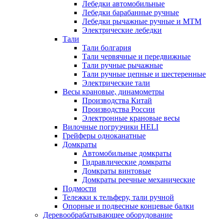
Лебедки автомобильные
Лебедки барабанные ручные
Лебедки рычажные ручные и МТМ
Электрические лебедки
Тали
Тали болгария
Тали червячные и передвижные
Тали ручные рычажные
Тали ручные цепные и шестеренные
Электрические тали
Весы крановые, динамометры
Производства Китай
Производства России
Электронные крановые весы
Вилочные погрузчики HELI
Грейферы одноканатные
Домкраты
Автомобильные домкраты
Гидравлические домкраты
Домкраты винтовые
Домкраты реечные механические
Подмости
Тележки к тельферу, тали ручной
Опорные и подвесные концевые балки
Деревообрабатывающее оборудование