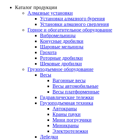
Каталог продукции
Алмазные установки
Уcтановки алмазного бурения
Установки алмазного сверления
Горное и обогатительное оборудование
Вибромельницы
Конусные дробилки
Шаровые мельницы
Грохота
Роторные дробилки
Щековые дробилки
Грузоподъемное оборудование
Весы
Вагонные весы
Весы автомобильные
Весы платформенные
Гидравлические тележки
Грузоподъемная техника
Автокраны
Краны пауки
Мини погрузчики
Миникраны
Электротележки
Лебедки