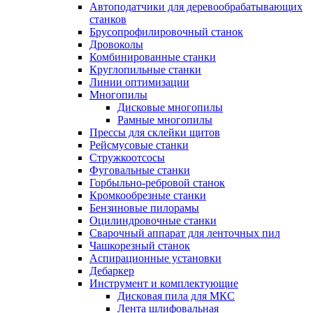
Автоподатчики для деревообрабатывающих
станков
Брусопрофилировочный станок
Дровоколы
Комбинированные станки
Круглопильные станки
Линии оптимизации
Многопилы
Дисковые многопилы
Рамные многопилы
Прессы для склейки щитов
Рейсмусовые станки
Стружкоотсосы
Фуговальные станки
Горбыльно-ребровой станок
Кромкообрезные станки
Бензиновые пилорамы
Оцилиндровочные станки
Сварочный аппарат для ленточных пил
Чашкорезный станок
Аспирационные установки
Дебаркер
Инструмент и комплектующие
Дисковая пила для МКС
Лента шлифовальная