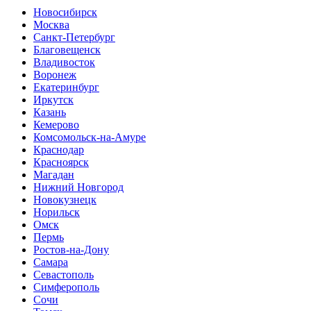
Новосибирск
Москва
Санкт-Петербург
Благовещенск
Владивосток
Воронеж
Екатеринбург
Иркутск
Казань
Кемерово
Комсомольск-на-Амуре
Краснодар
Красноярск
Магадан
Нижний Новгород
Новокузнецк
Норильск
Омск
Пермь
Ростов-на-Дону
Самара
Севастополь
Симферополь
Сочи