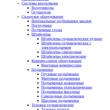
Системы вентиляции
Воздуховоды
Осушители
Складское оборудование
Вертикальные подборщики заказов
Погрузчики
Подъемные столы
Штабелеры
Штабелеры гидравлические ручные
Штабелеры гидравлические с
электроподъемом
Штабелеры самоходные
Штабелеры электрические
Компрессорное оборудование
Винтовые компрессоры
Подъемники
Грузовые подъёмники
Мачтовые подъемники
Подъемники ножничные
Подъемники телескопические
Подъемники фасадные
Самоходные подъемники
Шахтные подъемники
Тележки гидравлические
Тележки ручные