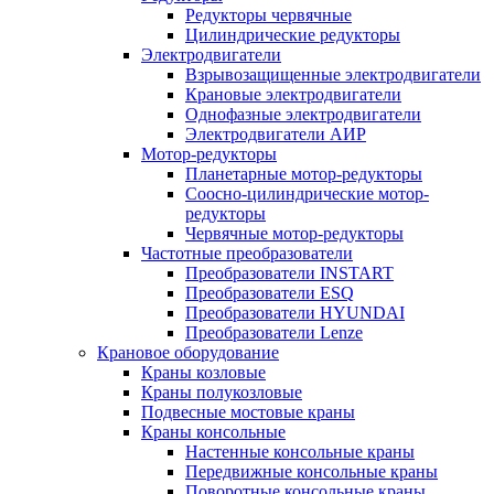
Редукторы червячные
Цилиндрические редукторы
Электродвигатели
Взрывозащищенные электродвигатели
Крановые электродвигатели
Однофазные электродвигатели
Электродвигатели АИР
Мотор-редукторы
Планетарные мотор-редукторы
Соосно-цилиндрические мотор-
редукторы
Червячные мотор-редукторы
Частотные преобразователи
Преобразователи INSTART
Преобразователи ESQ
Преобразователи HYUNDAI
Преобразователи Lenze
Крановое оборудование
Краны козловые
Краны полукозловые
Подвесные мостовые краны
Краны консольные
Настенные консольные краны
Передвижные консольные краны
Поворотные консольные краны