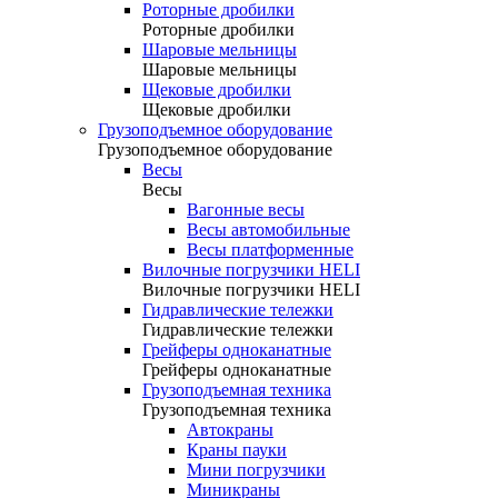
Роторные дробилки
Роторные дробилки
Шаровые мельницы
Шаровые мельницы
Щековые дробилки
Щековые дробилки
Грузоподъемное оборудование
Грузоподъемное оборудование
Весы
Весы
Вагонные весы
Весы автомобильные
Весы платформенные
Вилочные погрузчики HELI
Вилочные погрузчики HELI
Гидравлические тележки
Гидравлические тележки
Грейферы одноканатные
Грейферы одноканатные
Грузоподъемная техника
Грузоподъемная техника
Автокраны
Краны пауки
Мини погрузчики
Миникраны