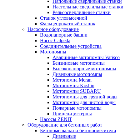
Напольные сверлильные станки
Настольные сверлильные станки
Рельсосверлильные станки
Станок угловысечной
Фальцепрокатный станок
Насосное оборудование
Водонапорные башни
Насос Calpeda
Соединительные устройства
Мотопомпы
Аварийные мотопомпы Varisco
Бензиновые мотопомпы
Высоконапорные мотопомпы
Дизельные мотопомпы
Мотопомпа Meran
Мотопомпы Koshin
Мотопомпы SUBARU
Мотопомпы для грязной воды
Мотопомпы для чистой воды
Пожарные мотопомпы
Прицеп-цистерны
Насосы ZENIT
Оборудование для бетонных работ
Бетономешалки и бетоносмесители
Дизельные