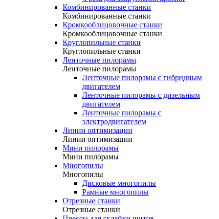
Комбинированные станки
Комбинированные станки
Кромкооблицовочные станки
Кромкооблицовочные станки
Круглопильные станки
Круглопильные станки
Ленточные пилорамы
Ленточные пилорамы
Ленточные пилорамы с гибридным
двигателем
Ленточные пилорамы с дизельным
двигателем
Ленточные пилорамы с
электродвигателем
Линии оптимизации
Линии оптимизации
Мини пилорамы
Мини пилорамы
Многопилы
Многопилы
Дисковые многопилы
Рамные многопилы
Отрезные станки
Отрезные станки
Прессы для склейки щитов