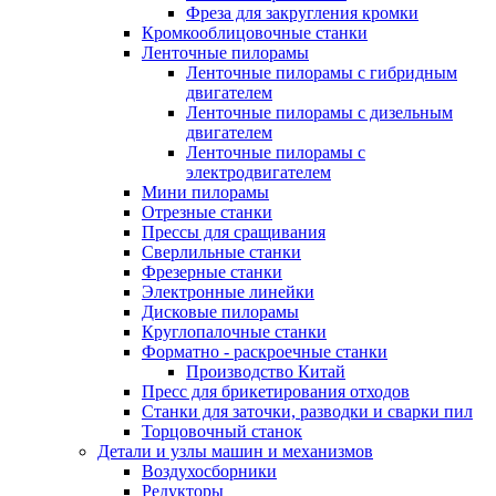
Фреза для закругления кромки
Кромкооблицовочные станки
Ленточные пилорамы
Ленточные пилорамы с гибридным
двигателем
Ленточные пилорамы с дизельным
двигателем
Ленточные пилорамы с
электродвигателем
Мини пилорамы
Отрезные станки
Прессы для сращивания
Сверлильные станки
Фрезерные станки
Электронные линейки
Дисковые пилорамы
Круглопалочные станки
Форматно - раскроечные станки
Производство Китай
Пресс для брикетирования отходов
Станки для заточки, разводки и сварки пил
Торцовочный станок
Детали и узлы машин и механизмов
Воздухосборники
Редукторы