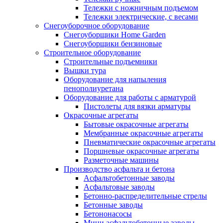
Тележки с ножничным подъемом
Тележки электрические, с весами
Снегоуборочное оборудование
Снегоуборщики Home Garden
Снегоуборщики бензиновые
Строительное оборудование
Cтроительные подъемники
Вышки тура
Оборудование для напыления
пенополиуретана
Оборудование для работы с арматурой
Пистолеты для вязки арматуры
Окрасочные агрегаты
Бытовые окрасочные агрегаты
Мембранные окрасочные агрегаты
Пневматические окрасочные агрегаты
Поршневые окрасочные агрегаты
Разметочные машины
Производство асфальта и бетона
Асфальтобетонные заводы
Асфальтовые заводы
Бетонно-распределительные стрелы
Бетонные заводы
Бетононасосы
Мини асфальтобетонные заводы