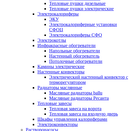
Тепловые пушки дизельные
Тепловые пушки электрические
Электрокалориферы
ЭКУ
Электрокалориферные установки
СФОЦ
Электрокалориферы СФО
Электрокотлы
Инфракрасные обогреватели
Напольные обогреватели
Настенный обогреватель
Потолочные обогреватели
Камины электрические
Настенные конвекторы
Электрический настенный конвектор с
терморегулятором
Радиаторы маслянные
Масляные радиаторы ballu
Масляные радиаторы Ресанта
Тепловые завесы
Тепловая завеса на ворота
Тепловая завеса на входную дверь
Шкафы управления калориферами
Электроконвекторы
Растворонасосы