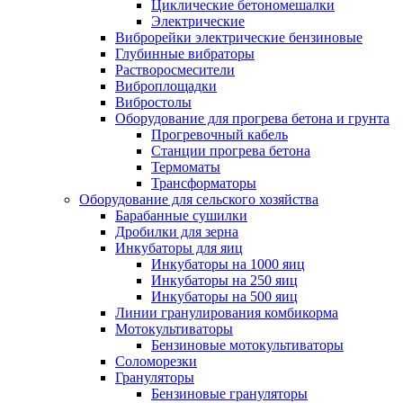
Циклические бетономешалки
Электрические
Виброрейки электрические бензиновые
Глубинные вибраторы
Растворосмесители
Виброплощадки
Вибростолы
Оборудование для прогрева бетона и грунта
Прогревочный кабель
Станции прогрева бетона
Термоматы
Трансформаторы
Оборудование для сельского хозяйства
Барабанные сушилки
Дробилки для зерна
Инкубаторы для яиц
Инкубаторы на 1000 яиц
Инкубаторы на 250 яиц
Инкубаторы на 500 яиц
Линии гранулирования комбикорма
Мотокультиваторы
Бензиновые мотокультиваторы
Соломорезки
Грануляторы
Бензиновые грануляторы