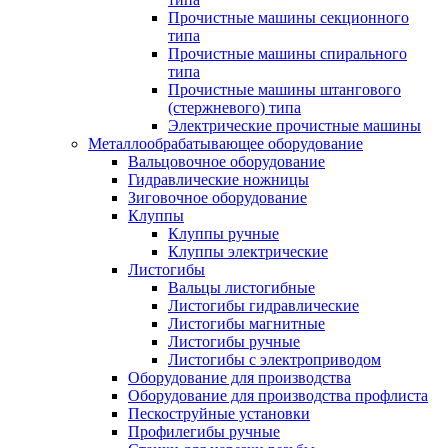
Прочистные машины секционного
типа
Прочистные машины спирального
типа
Прочистные машины штангового
(стержневого) типа
Электрические прочистные машины
Металлообрабатывающее оборудование
Вальцовочное оборудование
Гидравлические ножницы
Зиговочное оборудование
Клуппы
Клуппы ручные
Клуппы электрические
Листогибы
Вальцы листогибные
Листогибы гидравлические
Листогибы магнитные
Листогибы ручные
Листогибы с электроприводом
Оборудование для производства
Оборудование для производства профлиста
Пескоструйные установки
Профилегибы ручные