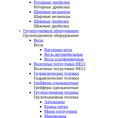
Роторные дробилки
Роторные дробилки
Шаровые мельницы
Шаровые мельницы
Щековые дробилки
Щековые дробилки
Грузоподъемное оборудование
Грузоподъемное оборудование
Весы
Весы
Вагонные весы
Весы автомобильные
Весы платформенные
Вилочные погрузчики HELI
Вилочные погрузчики HELI
Гидравлические тележки
Гидравлические тележки
Грейферы одноканатные
Грейферы одноканатные
Грузоподъемная техника
Грузоподъемная техника
Автокраны
Краны пауки
Мини погрузчики
Миникраны