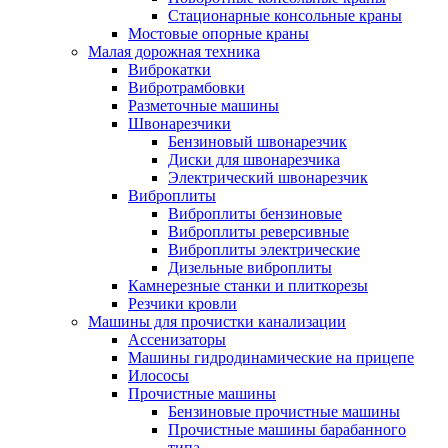
Стационарные консольные краны
Мостовые опорные краны
Малая дорожная техника
Виброкатки
Вибротрамбовки
Разметочные машины
Швонарезчики
Бензиновый швонарезчик
Диски для швонарезчика
Электрический швонарезчик
Виброплиты
Виброплиты бензиновые
Виброплиты реверсивные
Виброплиты электрические
Дизельные виброплиты
Камнерезные станки и плиткорезы
Резчики кровли
Машины для прочистки канализации
Ассенизаторы
Машины гидродинамические на прицепе
Илососы
Прочистные машины
Бензиновые прочистные машины
Прочистные машины барабанного
типа