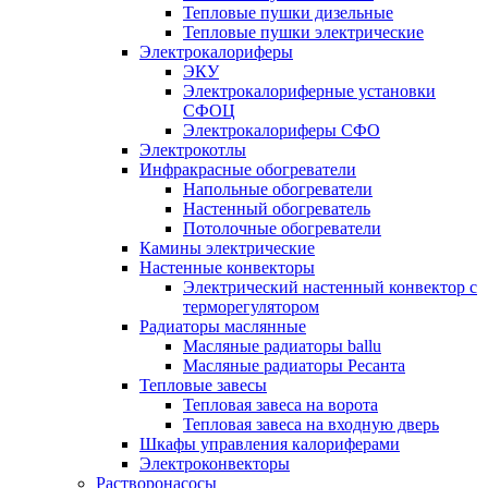
Тепловые пушки дизельные
Тепловые пушки электрические
Электрокалориферы
ЭКУ
Электрокалориферные установки
СФОЦ
Электрокалориферы СФО
Электрокотлы
Инфракрасные обогреватели
Напольные обогреватели
Настенный обогреватель
Потолочные обогреватели
Камины электрические
Настенные конвекторы
Электрический настенный конвектор с
терморегулятором
Радиаторы маслянные
Масляные радиаторы ballu
Масляные радиаторы Ресанта
Тепловые завесы
Тепловая завеса на ворота
Тепловая завеса на входную дверь
Шкафы управления калориферами
Электроконвекторы
Растворонасосы