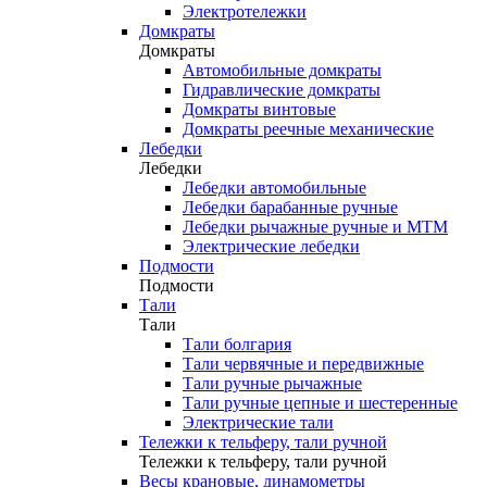
Электротележки
Домкраты
Домкраты
Автомобильные домкраты
Гидравлические домкраты
Домкраты винтовые
Домкраты реечные механические
Лебедки
Лебедки
Лебедки автомобильные
Лебедки барабанные ручные
Лебедки рычажные ручные и МТМ
Электрические лебедки
Подмости
Подмости
Тали
Тали
Тали болгария
Тали червячные и передвижные
Тали ручные рычажные
Тали ручные цепные и шестеренные
Электрические тали
Тележки к тельферу, тали ручной
Тележки к тельферу, тали ручной
Весы крановые, динамометры