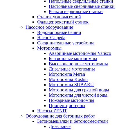
Напольные сверлильные станки
Настольные сверлильные станки
Рельсосверлильные станки
Станок угловысечной
Фальцепрокатный станок
Насосное оборудование
Водонапорные башни
Насос Calpeda
Соединительные устройства
Мотопомпы
Аварийные мотопомпы Varisco
Бензиновые мотопомпы
Высоконапорные мотопомпы
Дизельные мотопомпы
Мотопомпа Meran
Мотопомпы Koshin
Мотопомпы SUBARU
Мотопомпы для грязной воды
Мотопомпы для чистой воды
Пожарные мотопомпы
Прицеп-цистерны
Насосы ZENIT
Оборудование для бетонных работ
Бетономешалки и бетоносмесители
Дизельные