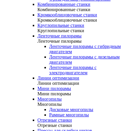
Комбинированные станки
Комбинированные станки
Кромкооблицовочные станки
Кромкооблицовочные станки
Круглопильные станки
Круглопильные станки
Ленточные пилорамы
Ленточные пилорамы
Ленточные пилорамы с гибридным
двигателем
Ленточные пилорамы с дизельным
двигателем
Ленточные пилорамы с
электродвигателем
Линии оптимизации
Линии оптимизации
Мини пилорамы
Мини пилорамы
Многопилы
Многопилы
Дисковые многопилы
Рамные многопилы
Отрезные станки
Отрезные станки
Прессы для склейки щитов