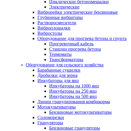
Циклические бетономешалки
Электрические
Виброрейки электрические бензиновые
Глубинные вибраторы
Растворосмесители
Виброплощадки
Вибростолы
Оборудование для прогрева бетона и грунта
Прогревочный кабель
Станции прогрева бетона
Термоматы
Трансформаторы
Оборудование для сельского хозяйства
Барабанные сушилки
Дробилки для зерна
Инкубаторы для яиц
Инкубаторы на 1000 яиц
Инкубаторы на 250 яиц
Инкубаторы на 500 яиц
Линии гранулирования комбикорма
Мотокультиваторы
Бензиновые мотокультиваторы
Соломорезки
Грануляторы
Бензиновые грануляторы