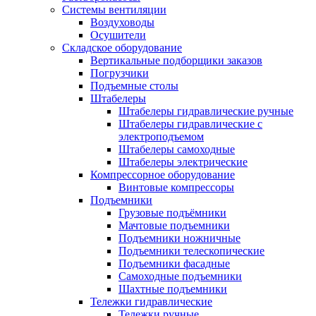
Системы вентиляции
Воздуховоды
Осушители
Складское оборудование
Вертикальные подборщики заказов
Погрузчики
Подъемные столы
Штабелеры
Штабелеры гидравлические ручные
Штабелеры гидравлические с
электроподъемом
Штабелеры самоходные
Штабелеры электрические
Компрессорное оборудование
Винтовые компрессоры
Подъемники
Грузовые подъёмники
Мачтовые подъемники
Подъемники ножничные
Подъемники телескопические
Подъемники фасадные
Самоходные подъемники
Шахтные подъемники
Тележки гидравлические
Тележки ручные