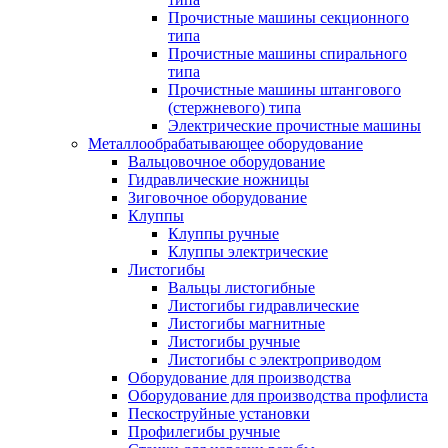
Прочистные машины секционного
типа
Прочистные машины спирального
типа
Прочистные машины штангового
(стержневого) типа
Электрические прочистные машины
Металлообрабатывающее оборудование
Вальцовочное оборудование
Гидравлические ножницы
Зиговочное оборудование
Клуппы
Клуппы ручные
Клуппы электрические
Листогибы
Вальцы листогибные
Листогибы гидравлические
Листогибы магнитные
Листогибы ручные
Листогибы с электроприводом
Оборудование для производства
Оборудование для производства профлиста
Пескоструйные установки
Профилегибы ручные