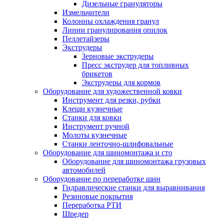
Дизельные грануляторы
Измельчители
Колонны охлаждения гранул
Линии гранулирования опилок
Пеллетайзеры
Экструдеры
Зерновые экструдеры
Пресс экструдер для топливных
брикетов
Экструдеры для кормов
Оборудование для художественной ковки
Инструмент для резки, рубки
Клещи кузнечные
Станки для ковки
Инструмент ручной
Молоты кузнечные
Станки ленточно-шлифовальные
Оборудование для шиномонтажа и сто
Оборудование для шиномонтажа грузовых
автомобилей
Оборудование по переработке шин
Гидравлические станки для выравнивания
Резиновые покрытия
Переработка РТИ
Шредер