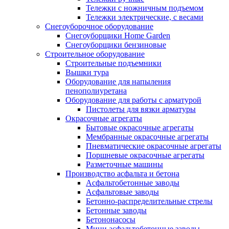
Тележки с ножничным подъемом
Тележки электрические, с весами
Снегоуборочное оборудование
Снегоуборщики Home Garden
Снегоуборщики бензиновые
Строительное оборудование
Cтроительные подъемники
Вышки тура
Оборудование для напыления
пенополиуретана
Оборудование для работы с арматурой
Пистолеты для вязки арматуры
Окрасочные агрегаты
Бытовые окрасочные агрегаты
Мембранные окрасочные агрегаты
Пневматические окрасочные агрегаты
Поршневые окрасочные агрегаты
Разметочные машины
Производство асфальта и бетона
Асфальтобетонные заводы
Асфальтовые заводы
Бетонно-распределительные стрелы
Бетонные заводы
Бетононасосы
Мини асфальтобетонные заводы