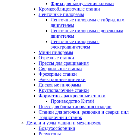
Фреза для закругления кромки
Кромкооблицовочные станки
Ленточные пилорамы
Ленточные пилорамы с гибридным
двигателем
Ленточные пилорамы с дизельным
двигателем
Ленточные пилорамы с
электродвигателем
Мини пилорамы
Отрезные станки
Прессы для сращивания
Сверлильные станки
Фрезерные станки
Электронные линейки
Дисковые пилорамы
Круглопалочные станки
Форматно - раскроечные станки
Производство Китай
Пресс для брикетирования отходов
Станки для заточки, разводки и сварки пил
Торцовочный станок
Детали и узлы машин и механизмов
Воздухосборники
Редукторы