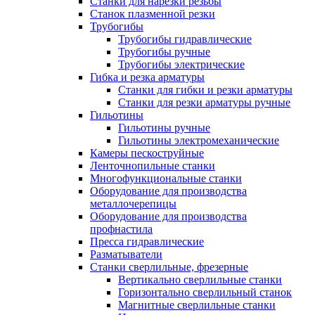
Станки для нарезки резьбы
Станок плазменной резки
Трубогибы
Трубогибы гидравлические
Трубогибы ручные
Трубогибы электрические
Гибка и резка арматуры
Станки для гибки и резки арматуры
Станки для резки арматуры ручные
Гильотины
Гильотины ручные
Гильотины электромеханические
Камеры пескоструйные
Ленточнопильные станки
Многофункциональные станки
Оборудование для производства
металлочерепицы
Оборудование для производства
профнастила
Пресса гидравлические
Разматыватели
Станки сверлильные, фрезерные
Вертикально сверлильные станки
Горизонтально сверлильный станок
Магнитные сверлильные станки