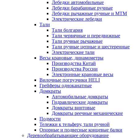
Лебедки автомобильные
Лебедки барабанные ручные
Лебедки рычажные ручные и МТМ
Электрические лебедки
Тали
Тали болгария
Тали червячные и передвижные
Тали ручные рычажные
Тали ручные цепные и шестеренные
Электрические тали
Весы крановые, динамометры
Производства Китай
Производства России
Электронные крановые весы
Вилочные погрузчики HELI
Грейферы одноканатные
Домкраты
Автомобильные домкраты
Гидравлические домкраты
Домкраты винтовые
Домкраты реечные механические
Подмости
Тележки к тельферу, тали ручной
Опорные и подвесные концевые балки
Деревообрабатывающее оборудование