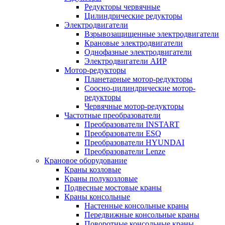
Редукторы червячные
Цилиндрические редукторы
Электродвигатели
Взрывозащищенные электродвигатели
Крановые электродвигатели
Однофазные электродвигатели
Электродвигатели АИР
Мотор-редукторы
Планетарные мотор-редукторы
Соосно-цилиндрические мотор-
редукторы
Червячные мотор-редукторы
Частотные преобразователи
Преобразователи INSTART
Преобразователи ESQ
Преобразователи HYUNDAI
Преобразователи Lenze
Крановое оборудование
Краны козловые
Краны полукозловые
Подвесные мостовые краны
Краны консольные
Настенные консольные краны
Передвижные консольные краны
Поворотные консольные краны