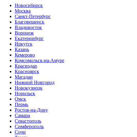
Новосибирск
Москва
Санкт-Петербург
Благовещенск
Владивосток
Воронеж
Екатеринбург
Иркутск
Казань
Кемерово
Комсомольск-на-Амуре
Краснодар
Красноярск
Магадан
Нижний Новгород
Новокузнецк
Норильск
Омск
Пермь
Ростов-на-Дону
Самара
Севастополь
Симферополь
Сочи