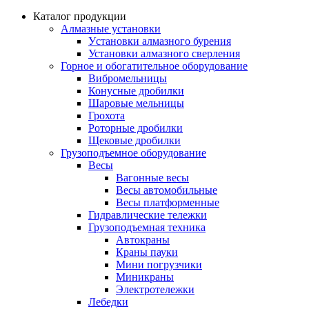
Каталог продукции
Алмазные установки
Уcтановки алмазного бурения
Установки алмазного сверления
Горное и обогатительное оборудование
Вибромельницы
Конусные дробилки
Шаровые мельницы
Грохота
Роторные дробилки
Щековые дробилки
Грузоподъемное оборудование
Весы
Вагонные весы
Весы автомобильные
Весы платформенные
Гидравлические тележки
Грузоподъемная техника
Автокраны
Краны пауки
Мини погрузчики
Миникраны
Электротележки
Лебедки