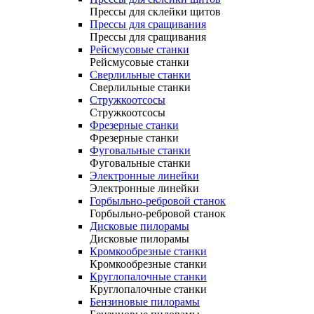
Прессы для склейки щитов
Прессы для сращивания
Прессы для сращивания
Рейсмусовые станки
Рейсмусовые станки
Сверлильные станки
Сверлильные станки
Стружкоотсосы
Стружкоотсосы
Фрезерные станки
Фрезерные станки
Фуговальные станки
Фуговальные станки
Электронные линейки
Электронные линейки
Горбыльно-ребровой станок
Горбыльно-ребровой станок
Дисковые пилорамы
Дисковые пилорамы
Кромкообрезные станки
Кромкообрезные станки
Круглопалочные станки
Круглопалочные станки
Бензиновые пилорамы