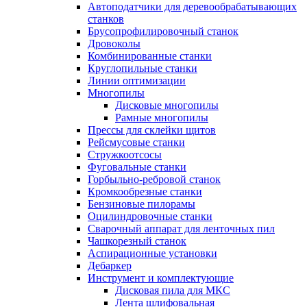
Автоподатчики для деревообрабатывающих
станков
Брусопрофилировочный станок
Дровоколы
Комбинированные станки
Круглопильные станки
Линии оптимизации
Многопилы
Дисковые многопилы
Рамные многопилы
Прессы для склейки щитов
Рейсмусовые станки
Стружкоотсосы
Фуговальные станки
Горбыльно-ребровой станок
Кромкообрезные станки
Бензиновые пилорамы
Оцилиндровочные станки
Сварочный аппарат для ленточных пил
Чашкорезный станок
Аспирационные установки
Дебаркер
Инструмент и комплектующие
Дисковая пила для МКС
Лента шлифовальная