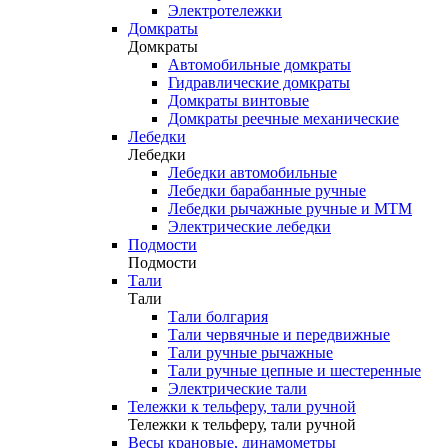
Электротележки
Домкраты
Домкраты
Автомобильные домкраты
Гидравлические домкраты
Домкраты винтовые
Домкраты реечные механические
Лебедки
Лебедки
Лебедки автомобильные
Лебедки барабанные ручные
Лебедки рычажные ручные и МТМ
Электрические лебедки
Подмости
Подмости
Тали
Тали
Тали болгария
Тали червячные и передвижные
Тали ручные рычажные
Тали ручные цепные и шестеренные
Электрические тали
Тележки к тельферу, тали ручной
Тележки к тельферу, тали ручной
Весы крановые, динамометры