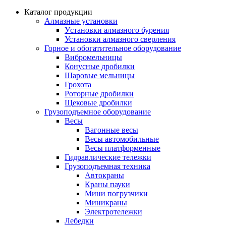
Каталог продукции
Алмазные установки
Уcтановки алмазного бурения
Установки алмазного сверления
Горное и обогатительное оборудование
Вибромельницы
Конусные дробилки
Шаровые мельницы
Грохота
Роторные дробилки
Щековые дробилки
Грузоподъемное оборудование
Весы
Вагонные весы
Весы автомобильные
Весы платформенные
Гидравлические тележки
Грузоподъемная техника
Автокраны
Краны пауки
Мини погрузчики
Миникраны
Электротележки
Лебедки