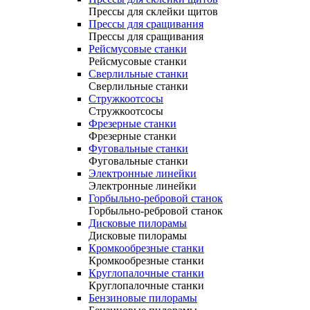
Прессы для склейки щитов
Прессы для сращивания
Прессы для сращивания
Рейсмусовые станки
Рейсмусовые станки
Сверлильные станки
Сверлильные станки
Стружкоотсосы
Стружкоотсосы
Фрезерные станки
Фрезерные станки
Фуговальные станки
Фуговальные станки
Электронные линейки
Электронные линейки
Горбыльно-ребровой станок
Горбыльно-ребровой станок
Дисковые пилорамы
Дисковые пилорамы
Кромкообрезные станки
Кромкообрезные станки
Круглопалочные станки
Круглопалочные станки
Бензиновые пилорамы