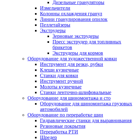
Дизельные грануляторы
Измельчители
Колонны охлаждения гранул
Линии гранулирования опилок
Пеллетайзеры
Экструдеры
Зерновые экструдеры
Пресс экструдер для топливных
брикетов
Экструдеры для кормов
Оборудование для художественной ковки
Инструмент для резки, рубки
Клещи кузнечные
Станки для ковки
Инструмент ручной
Молоты кузнечные
Станки ленточно-шлифовальные
Оборудование для шиномонтажа и сто
Оборудование для шиномонтажа грузовых
автомобилей
Оборудование по переработке шин
Гидравлические станки для выравнивания
Резиновые покрытия
Переработка РТИ
Шредер