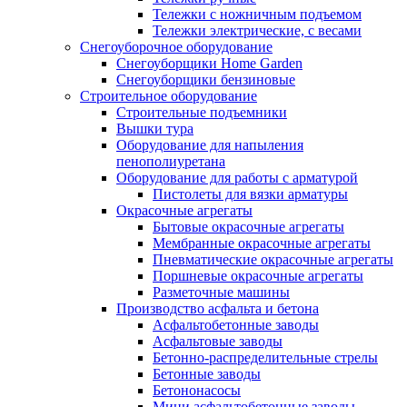
Тележки с ножничным подъемом
Тележки электрические, с весами
Снегоуборочное оборудование
Снегоуборщики Home Garden
Снегоуборщики бензиновые
Строительное оборудование
Cтроительные подъемники
Вышки тура
Оборудование для напыления
пенополиуретана
Оборудование для работы с арматурой
Пистолеты для вязки арматуры
Окрасочные агрегаты
Бытовые окрасочные агрегаты
Мембранные окрасочные агрегаты
Пневматические окрасочные агрегаты
Поршневые окрасочные агрегаты
Разметочные машины
Производство асфальта и бетона
Асфальтобетонные заводы
Асфальтовые заводы
Бетонно-распределительные стрелы
Бетонные заводы
Бетононасосы
Мини асфальтобетонные заводы