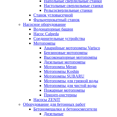
Напольные сверлильные станки
Настольные сверлильные станки
Рельсосверлильные станки
Станок угловысечной
Фальцепрокатный станок
Насосное оборудование
Водонапорные башни
Насос Calpeda
Соединительные устройства
Мотопомпы
Аварийные мотопомпы Varisco
Бензиновые мотопомпы
Высоконапорные мотопомпы
Дизельные мотопомпы
Мотопомпа Meran
Мотопомпы Koshin
Мотопомпы SUBARU
Мотопомпы для грязной воды
Мотопомпы для чистой воды
Пожарные мотопомпы
Прицеп-цистерны
Насосы ZENIT
Оборудование для бетонных работ
Бетономешалки и бетоносмесители
Дизельные