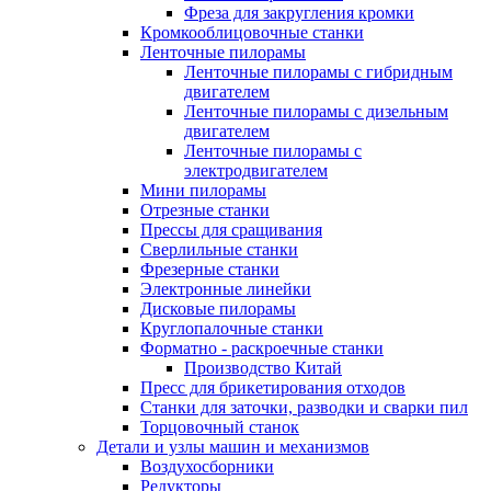
Фреза для закругления кромки
Кромкооблицовочные станки
Ленточные пилорамы
Ленточные пилорамы с гибридным
двигателем
Ленточные пилорамы с дизельным
двигателем
Ленточные пилорамы с
электродвигателем
Мини пилорамы
Отрезные станки
Прессы для сращивания
Сверлильные станки
Фрезерные станки
Электронные линейки
Дисковые пилорамы
Круглопалочные станки
Форматно - раскроечные станки
Производство Китай
Пресс для брикетирования отходов
Станки для заточки, разводки и сварки пил
Торцовочный станок
Детали и узлы машин и механизмов
Воздухосборники
Редукторы