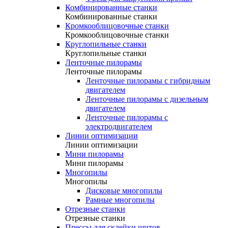
Комбинированные станки
Комбинированные станки
Кромкооблицовочные станки
Кромкооблицовочные станки
Круглопильные станки
Круглопильные станки
Ленточные пилорамы
Ленточные пилорамы
Ленточные пилорамы с гибридным
двигателем
Ленточные пилорамы с дизельным
двигателем
Ленточные пилорамы с
электродвигателем
Линии оптимизации
Линии оптимизации
Мини пилорамы
Мини пилорамы
Многопилы
Многопилы
Дисковые многопилы
Рамные многопилы
Отрезные станки
Отрезные станки
Прессы для склейки щитов