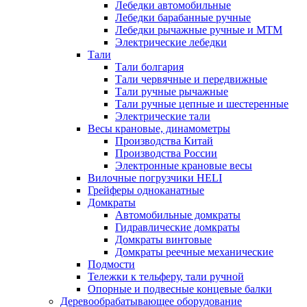
Лебедки автомобильные
Лебедки барабанные ручные
Лебедки рычажные ручные и МТМ
Электрические лебедки
Тали
Тали болгария
Тали червячные и передвижные
Тали ручные рычажные
Тали ручные цепные и шестеренные
Электрические тали
Весы крановые, динамометры
Производства Китай
Производства России
Электронные крановые весы
Вилочные погрузчики HELI
Грейферы одноканатные
Домкраты
Автомобильные домкраты
Гидравлические домкраты
Домкраты винтовые
Домкраты реечные механические
Подмости
Тележки к тельферу, тали ручной
Опорные и подвесные концевые балки
Деревообрабатывающее оборудование