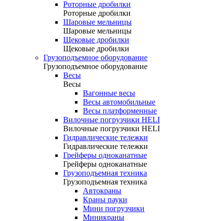
Роторные дробилки
Роторные дробилки
Шаровые мельницы
Шаровые мельницы
Щековые дробилки
Щековые дробилки
Грузоподъемное оборудование
Грузоподъемное оборудование
Весы
Весы
Вагонные весы
Весы автомобильные
Весы платформенные
Вилочные погрузчики HELI
Вилочные погрузчики HELI
Гидравлические тележки
Гидравлические тележки
Грейферы одноканатные
Грейферы одноканатные
Грузоподъемная техника
Грузоподъемная техника
Автокраны
Краны пауки
Мини погрузчики
Миникраны