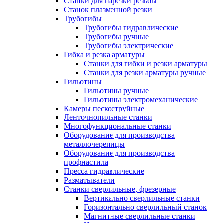
Станки для нарезки резьбы
Станок плазменной резки
Трубогибы
Трубогибы гидравлические
Трубогибы ручные
Трубогибы электрические
Гибка и резка арматуры
Станки для гибки и резки арматуры
Станки для резки арматуры ручные
Гильотины
Гильотины ручные
Гильотины электромеханические
Камеры пескоструйные
Ленточнопильные станки
Многофункциональные станки
Оборудование для производства
металлочерепицы
Оборудование для производства
профнастила
Пресса гидравлические
Разматыватели
Станки сверлильные, фрезерные
Вертикально сверлильные станки
Горизонтально сверлильный станок
Магнитные сверлильные станки