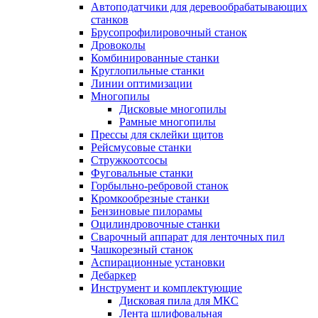
Автоподатчики для деревообрабатывающих
станков
Брусопрофилировочный станок
Дровоколы
Комбинированные станки
Круглопильные станки
Линии оптимизации
Многопилы
Дисковые многопилы
Рамные многопилы
Прессы для склейки щитов
Рейсмусовые станки
Стружкоотсосы
Фуговальные станки
Горбыльно-ребровой станок
Кромкообрезные станки
Бензиновые пилорамы
Оцилиндровочные станки
Сварочный аппарат для ленточных пил
Чашкорезный станок
Аспирационные установки
Дебаркер
Инструмент и комплектующие
Дисковая пила для МКС
Лента шлифовальная