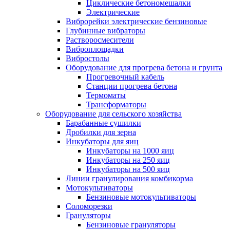
Циклические бетономешалки
Электрические
Виброрейки электрические бензиновые
Глубинные вибраторы
Растворосмесители
Виброплощадки
Вибростолы
Оборудование для прогрева бетона и грунта
Прогревочный кабель
Станции прогрева бетона
Термоматы
Трансформаторы
Оборудование для сельского хозяйства
Барабанные сушилки
Дробилки для зерна
Инкубаторы для яиц
Инкубаторы на 1000 яиц
Инкубаторы на 250 яиц
Инкубаторы на 500 яиц
Линии гранулирования комбикорма
Мотокультиваторы
Бензиновые мотокультиваторы
Соломорезки
Грануляторы
Бензиновые грануляторы