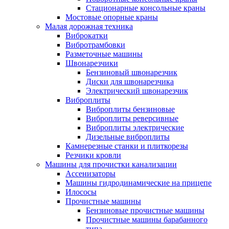
Стационарные консольные краны
Мостовые опорные краны
Малая дорожная техника
Виброкатки
Вибротрамбовки
Разметочные машины
Швонарезчики
Бензиновый швонарезчик
Диски для швонарезчика
Электрический швонарезчик
Виброплиты
Виброплиты бензиновые
Виброплиты реверсивные
Виброплиты электрические
Дизельные виброплиты
Камнерезные станки и плиткорезы
Резчики кровли
Машины для прочистки канализации
Ассенизаторы
Машины гидродинамические на прицепе
Илососы
Прочистные машины
Бензиновые прочистные машины
Прочистные машины барабанного
типа