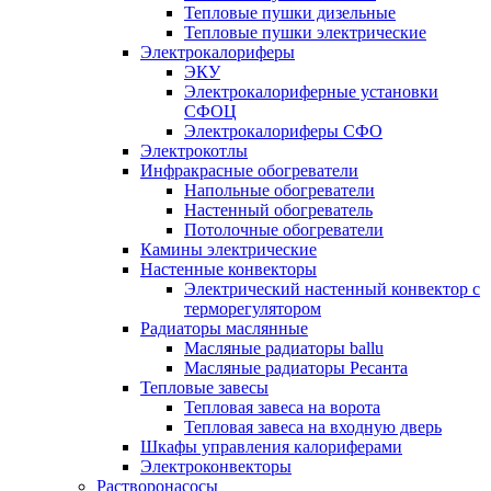
Тепловые пушки дизельные
Тепловые пушки электрические
Электрокалориферы
ЭКУ
Электрокалориферные установки
СФОЦ
Электрокалориферы СФО
Электрокотлы
Инфракрасные обогреватели
Напольные обогреватели
Настенный обогреватель
Потолочные обогреватели
Камины электрические
Настенные конвекторы
Электрический настенный конвектор с
терморегулятором
Радиаторы маслянные
Масляные радиаторы ballu
Масляные радиаторы Ресанта
Тепловые завесы
Тепловая завеса на ворота
Тепловая завеса на входную дверь
Шкафы управления калориферами
Электроконвекторы
Растворонасосы