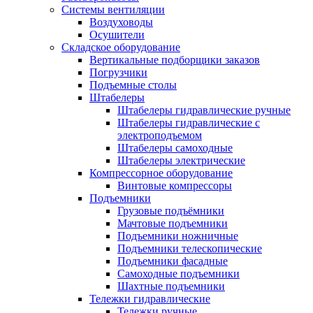
Системы вентиляции
Воздуховоды
Осушители
Складское оборудование
Вертикальные подборщики заказов
Погрузчики
Подъемные столы
Штабелеры
Штабелеры гидравлические ручные
Штабелеры гидравлические с
электроподъемом
Штабелеры самоходные
Штабелеры электрические
Компрессорное оборудование
Винтовые компрессоры
Подъемники
Грузовые подъёмники
Мачтовые подъемники
Подъемники ножничные
Подъемники телескопические
Подъемники фасадные
Самоходные подъемники
Шахтные подъемники
Тележки гидравлические
Тележки ручные