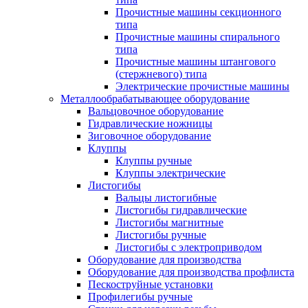
Прочистные машины секционного
типа
Прочистные машины спирального
типа
Прочистные машины штангового
(стержневого) типа
Электрические прочистные машины
Металлообрабатывающее оборудование
Вальцовочное оборудование
Гидравлические ножницы
Зиговочное оборудование
Клуппы
Клуппы ручные
Клуппы электрические
Листогибы
Вальцы листогибные
Листогибы гидравлические
Листогибы магнитные
Листогибы ручные
Листогибы с электроприводом
Оборудование для производства
Оборудование для производства профлиста
Пескоструйные установки
Профилегибы ручные