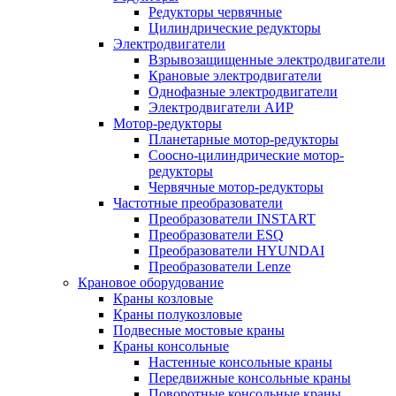
Редукторы червячные
Цилиндрические редукторы
Электродвигатели
Взрывозащищенные электродвигатели
Крановые электродвигатели
Однофазные электродвигатели
Электродвигатели АИР
Мотор-редукторы
Планетарные мотор-редукторы
Соосно-цилиндрические мотор-
редукторы
Червячные мотор-редукторы
Частотные преобразователи
Преобразователи INSTART
Преобразователи ESQ
Преобразователи HYUNDAI
Преобразователи Lenze
Крановое оборудование
Краны козловые
Краны полукозловые
Подвесные мостовые краны
Краны консольные
Настенные консольные краны
Передвижные консольные краны
Поворотные консольные краны