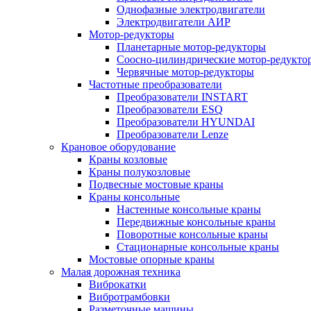
Однофазные электродвигатели
Электродвигатели АИР
Мотор-редукторы
Планетарные мотор-редукторы
Соосно-цилиндрические мотор-редукто
Червячные мотор-редукторы
Частотные преобразователи
Преобразователи INSTART
Преобразователи ESQ
Преобразователи HYUNDAI
Преобразователи Lenze
Крановое оборудование
Краны козловые
Краны полукозловые
Подвесные мостовые краны
Краны консольные
Настенные консольные краны
Передвижные консольные краны
Поворотные консольные краны
Стационарные консольные краны
Мостовые опорные краны
Малая дорожная техника
Виброкатки
Вибротрамбовки
Разметочные машины