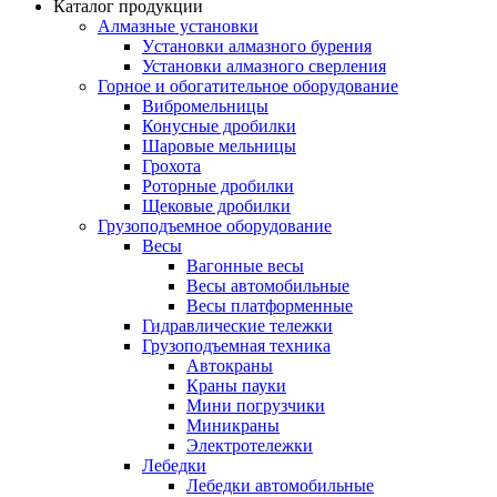
Каталог продукции
Алмазные установки
Уcтановки алмазного бурения
Установки алмазного сверления
Горное и обогатительное оборудование
Вибромельницы
Конусные дробилки
Шаровые мельницы
Грохота
Роторные дробилки
Щековые дробилки
Грузоподъемное оборудование
Весы
Вагонные весы
Весы автомобильные
Весы платформенные
Гидравлические тележки
Грузоподъемная техника
Автокраны
Краны пауки
Мини погрузчики
Миникраны
Электротележки
Лебедки
Лебедки автомобильные