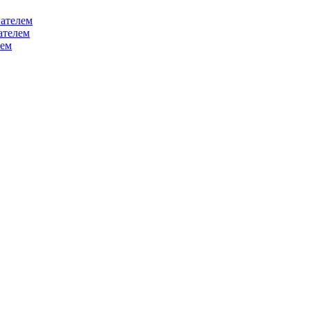
ателем
ателем
лем