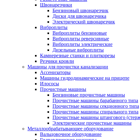
Швонарезчики
Бензиновый швонарезчик
Диски для швонарезчика
Электрический швонарезчик
Виброплиты
Виброплиты бензиновые
Виброплиты реверсивные
Виброплиты электрические
Дизельные виброплиты
Камнерезные станки и плиткорезы
Резчики кровли
Машины для прочистки канализации
Ассенизаторы
Машины гидродинамические на прицепе
Илососы
Прочистные машины
Бензиновые прочистные машины
Прочистные машины барабанного типа
Прочистные машины секционного типа
Прочистные машины спирального типа
Прочистные машины штангового (стерж
Электрические прочистные машины
Металлообрабатывающее оборудование
Вальцовочное оборудование
Гидравлические ножницы