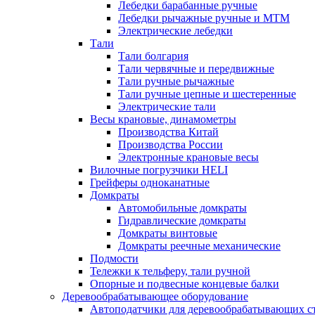
Лебедки барабанные ручные
Лебедки рычажные ручные и МТМ
Электрические лебедки
Тали
Тали болгария
Тали червячные и передвижные
Тали ручные рычажные
Тали ручные цепные и шестеренные
Электрические тали
Весы крановые, динамометры
Производства Китай
Производства России
Электронные крановые весы
Вилочные погрузчики HELI
Грейферы одноканатные
Домкраты
Автомобильные домкраты
Гидравлические домкраты
Домкраты винтовые
Домкраты реечные механические
Подмости
Тележки к тельферу, тали ручной
Опорные и подвесные концевые балки
Деревообрабатывающее оборудование
Автоподатчики для деревообрабатывающих с