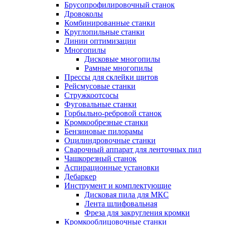
Брусопрофилировочный станок
Дровоколы
Комбинированные станки
Круглопильные станки
Линии оптимизации
Многопилы
Дисковые многопилы
Рамные многопилы
Прессы для склейки щитов
Рейсмусовые станки
Стружкоотсосы
Фуговальные станки
Горбыльно-ребровой станок
Кромкообрезные станки
Бензиновые пилорамы
Оцилиндровочные станки
Сварочный аппарат для ленточных пил
Чашкорезный станок
Аспирационные установки
Дебаркер
Инструмент и комплектующие
Дисковая пила для МКС
Лента шлифовальная
Фреза для закругления кромки
Кромкооблицовочные станки