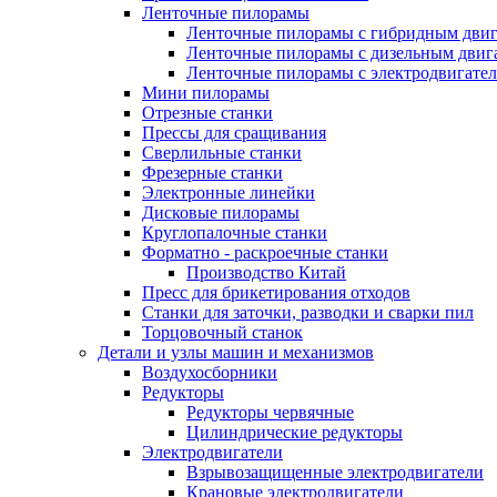
Ленточные пилорамы
Ленточные пилорамы с гибридным двиг
Ленточные пилорамы с дизельным двиг
Ленточные пилорамы с электродвигате
Мини пилорамы
Отрезные станки
Прессы для сращивания
Сверлильные станки
Фрезерные станки
Электронные линейки
Дисковые пилорамы
Круглопалочные станки
Форматно - раскроечные станки
Производство Китай
Пресс для брикетирования отходов
Станки для заточки, разводки и сварки пил
Торцовочный станок
Детали и узлы машин и механизмов
Воздухосборники
Редукторы
Редукторы червячные
Цилиндрические редукторы
Электродвигатели
Взрывозащищенные электродвигатели
Крановые электродвигатели