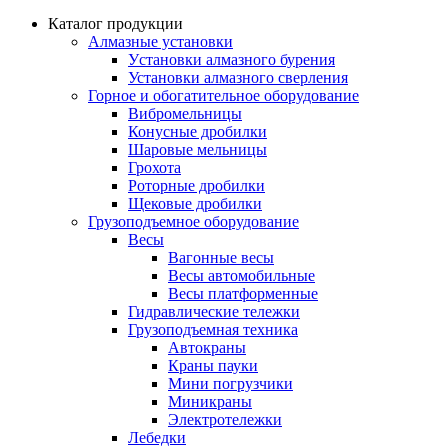
Каталог продукции
Алмазные установки
Уcтановки алмазного бурения
Установки алмазного сверления
Горное и обогатительное оборудование
Вибромельницы
Конусные дробилки
Шаровые мельницы
Грохота
Роторные дробилки
Щековые дробилки
Грузоподъемное оборудование
Весы
Вагонные весы
Весы автомобильные
Весы платформенные
Гидравлические тележки
Грузоподъемная техника
Автокраны
Краны пауки
Мини погрузчики
Миникраны
Электротележки
Лебедки