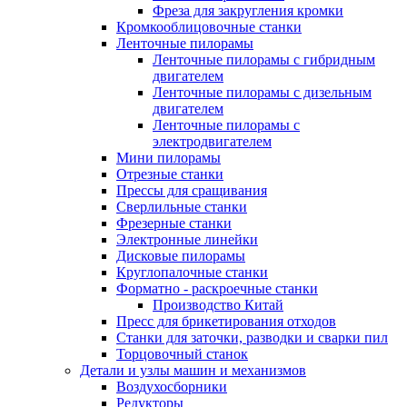
Фреза для закругления кромки
Кромкооблицовочные станки
Ленточные пилорамы
Ленточные пилорамы с гибридным
двигателем
Ленточные пилорамы с дизельным
двигателем
Ленточные пилорамы с
электродвигателем
Мини пилорамы
Отрезные станки
Прессы для сращивания
Сверлильные станки
Фрезерные станки
Электронные линейки
Дисковые пилорамы
Круглопалочные станки
Форматно - раскроечные станки
Производство Китай
Пресс для брикетирования отходов
Станки для заточки, разводки и сварки пил
Торцовочный станок
Детали и узлы машин и механизмов
Воздухосборники
Редукторы