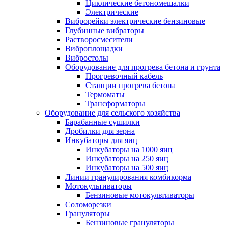
Циклические бетономешалки
Электрические
Виброрейки электрические бензиновые
Глубинные вибраторы
Растворосмесители
Виброплощадки
Вибростолы
Оборудование для прогрева бетона и грунта
Прогревочный кабель
Станции прогрева бетона
Термоматы
Трансформаторы
Оборудование для сельского хозяйства
Барабанные сушилки
Дробилки для зерна
Инкубаторы для яиц
Инкубаторы на 1000 яиц
Инкубаторы на 250 яиц
Инкубаторы на 500 яиц
Линии гранулирования комбикорма
Мотокультиваторы
Бензиновые мотокультиваторы
Соломорезки
Грануляторы
Бензиновые грануляторы