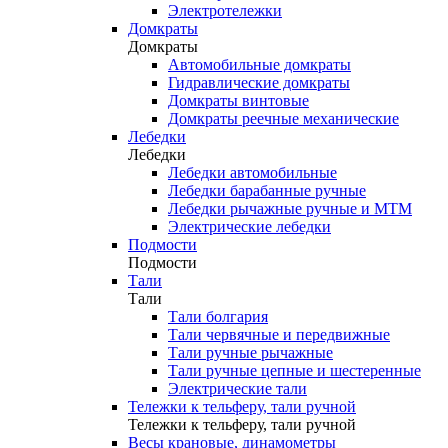
Электротележки
Домкраты
Домкраты
Автомобильные домкраты
Гидравлические домкраты
Домкраты винтовые
Домкраты реечные механические
Лебедки
Лебедки
Лебедки автомобильные
Лебедки барабанные ручные
Лебедки рычажные ручные и МТМ
Электрические лебедки
Подмости
Подмости
Тали
Тали
Тали болгария
Тали червячные и передвижные
Тали ручные рычажные
Тали ручные цепные и шестеренные
Электрические тали
Тележки к тельферу, тали ручной
Тележки к тельферу, тали ручной
Весы крановые, динамометры