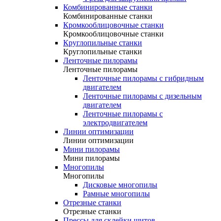
Комбинированные станки
Комбинированные станки
Кромкооблицовочные станки
Кромкооблицовочные станки
Круглопильные станки
Круглопильные станки
Ленточные пилорамы
Ленточные пилорамы
Ленточные пилорамы с гибридным
двигателем
Ленточные пилорамы с дизельным
двигателем
Ленточные пилорамы с
электродвигателем
Линии оптимизации
Линии оптимизации
Мини пилорамы
Мини пилорамы
Многопилы
Многопилы
Дисковые многопилы
Рамные многопилы
Отрезные станки
Отрезные станки
Прессы для склейки щитов