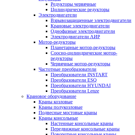
Редукторы червячные
Цилиндрические редукторы
Электродвигатели
Взрывозащищенные электродвигатели
Крановые электродвигатели
Однофазные электродвигатели
Электродвигатели АИР
Мотор-редукторы
Планетарные мотор-редукторы
Соосно-цилиндрические мотор-
редукторы
Червячные мотор-редукторы
Частотные преобразователи
Преобразователи INSTART
Преобразователи ESQ
Преобразователи HYUNDAI
Преобразователи Lenze
Крановое оборудование
Краны козловые
Краны полукозловые
Подвесные мостовые краны
Краны консольные
Настенные консольные краны
Передвижные консольные краны
Поворотные консольные краны