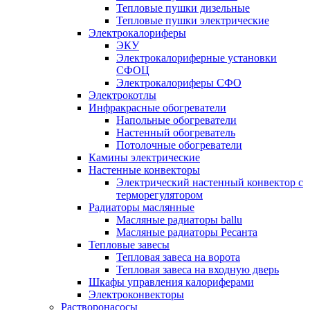
Тепловые пушки дизельные
Тепловые пушки электрические
Электрокалориферы
ЭКУ
Электрокалориферные установки
СФОЦ
Электрокалориферы СФО
Электрокотлы
Инфракрасные обогреватели
Напольные обогреватели
Настенный обогреватель
Потолочные обогреватели
Камины электрические
Настенные конвекторы
Электрический настенный конвектор с
терморегулятором
Радиаторы маслянные
Масляные радиаторы ballu
Масляные радиаторы Ресанта
Тепловые завесы
Тепловая завеса на ворота
Тепловая завеса на входную дверь
Шкафы управления калориферами
Электроконвекторы
Растворонасосы