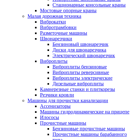
Стационарные консольные краны
Мостовые опорные краны
Малая дорожная техника
Виброкатки
Вибротрамбовки
Разметочные машины
Швонарезчики
Бензиновый швонарезчик
Диски для швонарезчика
Электрический швонарезчик
Виброплиты
Виброплиты бензиновые
Виброплиты реверсивные
Виброплиты электрические
Дизельные виброплиты
Камнерезные станки и плиткорезы
Резчики кровли
Машины для прочистки канализации
Ассенизаторы
Машины гидродинамические на прицепе
Илососы
Прочистные машины
Бензиновые прочистные машины
Прочистные машины барабанного
типа