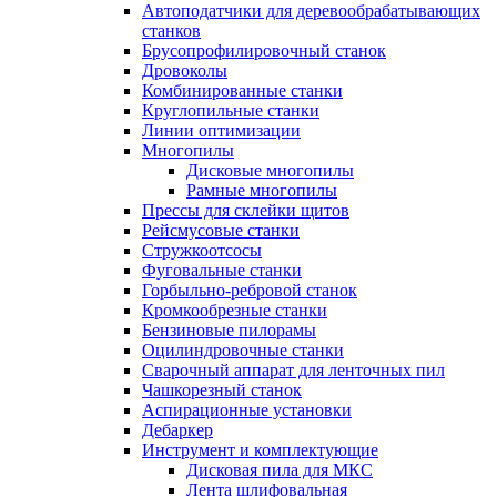
Автоподатчики для деревообрабатывающих
станков
Брусопрофилировочный станок
Дровоколы
Комбинированные станки
Круглопильные станки
Линии оптимизации
Многопилы
Дисковые многопилы
Рамные многопилы
Прессы для склейки щитов
Рейсмусовые станки
Стружкоотсосы
Фуговальные станки
Горбыльно-ребровой станок
Кромкообрезные станки
Бензиновые пилорамы
Оцилиндровочные станки
Сварочный аппарат для ленточных пил
Чашкорезный станок
Аспирационные установки
Дебаркер
Инструмент и комплектующие
Дисковая пила для МКС
Лента шлифовальная