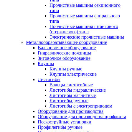
Прочистные машины секционного
типа
Прочистные машины спирального
типа
Прочистные машины штангового
(стержневого) типа
Электрические прочистные машины
Металлообрабатывающее оборудование
Вальцовочное оборудование
Гидравлические ножницы
Зиговочное оборудование
Клуппы
Клуппы ручные
Клуппы электрические
Листогибы
Вальцы листогибные
Листогибы гидравлические
Листогибы магнитные
Листогибы ручные
Листогибы с электроприводом
Оборудование для производства
Оборудование для производства профлиста
Пескоструйные установки
Профилегибы ручные