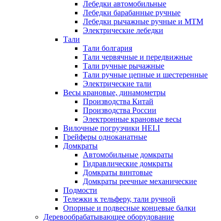
Лебедки автомобильные
Лебедки барабанные ручные
Лебедки рычажные ручные и МТМ
Электрические лебедки
Тали
Тали болгария
Тали червячные и передвижные
Тали ручные рычажные
Тали ручные цепные и шестеренные
Электрические тали
Весы крановые, динамометры
Производства Китай
Производства России
Электронные крановые весы
Вилочные погрузчики HELI
Грейферы одноканатные
Домкраты
Автомобильные домкраты
Гидравлические домкраты
Домкраты винтовые
Домкраты реечные механические
Подмости
Тележки к тельферу, тали ручной
Опорные и подвесные концевые балки
Деревообрабатывающее оборудование