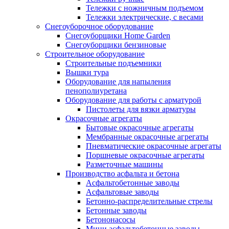
Тележки с ножничным подъемом
Тележки электрические, с весами
Снегоуборочное оборудование
Снегоуборщики Home Garden
Снегоуборщики бензиновые
Строительное оборудование
Cтроительные подъемники
Вышки тура
Оборудование для напыления
пенополиуретана
Оборудование для работы с арматурой
Пистолеты для вязки арматуры
Окрасочные агрегаты
Бытовые окрасочные агрегаты
Мембранные окрасочные агрегаты
Пневматические окрасочные агрегаты
Поршневые окрасочные агрегаты
Разметочные машины
Производство асфальта и бетона
Асфальтобетонные заводы
Асфальтовые заводы
Бетонно-распределительные стрелы
Бетонные заводы
Бетононасосы
Мини асфальтобетонные заводы