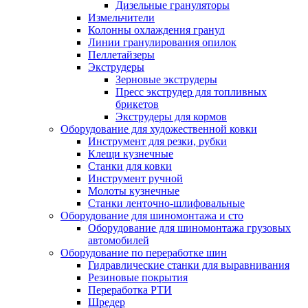
Дизельные грануляторы
Измельчители
Колонны охлаждения гранул
Линии гранулирования опилок
Пеллетайзеры
Экструдеры
Зерновые экструдеры
Пресс экструдер для топливных
брикетов
Экструдеры для кормов
Оборудование для художественной ковки
Инструмент для резки, рубки
Клещи кузнечные
Станки для ковки
Инструмент ручной
Молоты кузнечные
Станки ленточно-шлифовальные
Оборудование для шиномонтажа и сто
Оборудование для шиномонтажа грузовых
автомобилей
Оборудование по переработке шин
Гидравлические станки для выравнивания
Резиновые покрытия
Переработка РТИ
Шредер