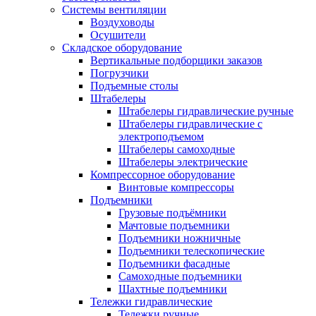
Системы вентиляции
Воздуховоды
Осушители
Складское оборудование
Вертикальные подборщики заказов
Погрузчики
Подъемные столы
Штабелеры
Штабелеры гидравлические ручные
Штабелеры гидравлические с
электроподъемом
Штабелеры самоходные
Штабелеры электрические
Компрессорное оборудование
Винтовые компрессоры
Подъемники
Грузовые подъёмники
Мачтовые подъемники
Подъемники ножничные
Подъемники телескопические
Подъемники фасадные
Самоходные подъемники
Шахтные подъемники
Тележки гидравлические
Тележки ручные