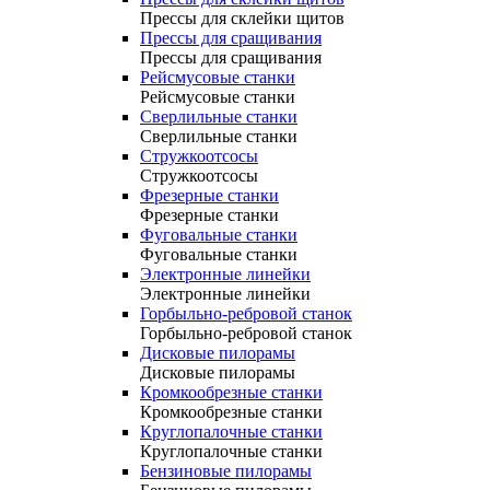
Прессы для склейки щитов
Прессы для сращивания
Прессы для сращивания
Рейсмусовые станки
Рейсмусовые станки
Сверлильные станки
Сверлильные станки
Стружкоотсосы
Стружкоотсосы
Фрезерные станки
Фрезерные станки
Фуговальные станки
Фуговальные станки
Электронные линейки
Электронные линейки
Горбыльно-ребровой станок
Горбыльно-ребровой станок
Дисковые пилорамы
Дисковые пилорамы
Кромкообрезные станки
Кромкообрезные станки
Круглопалочные станки
Круглопалочные станки
Бензиновые пилорамы