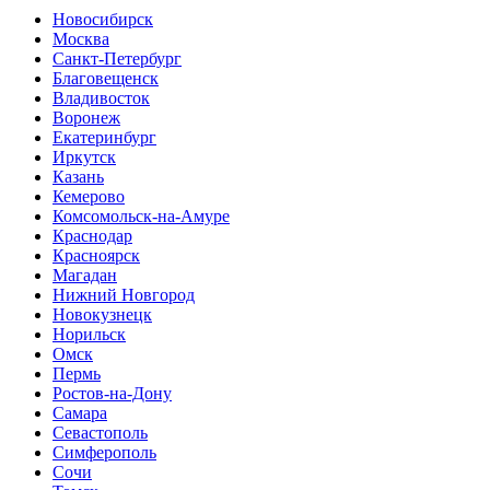
Новосибирск
Москва
Санкт-Петербург
Благовещенск
Владивосток
Воронеж
Екатеринбург
Иркутск
Казань
Кемерово
Комсомольск-на-Амуре
Краснодар
Красноярск
Магадан
Нижний Новгород
Новокузнецк
Норильск
Омск
Пермь
Ростов-на-Дону
Самара
Севастополь
Симферополь
Сочи