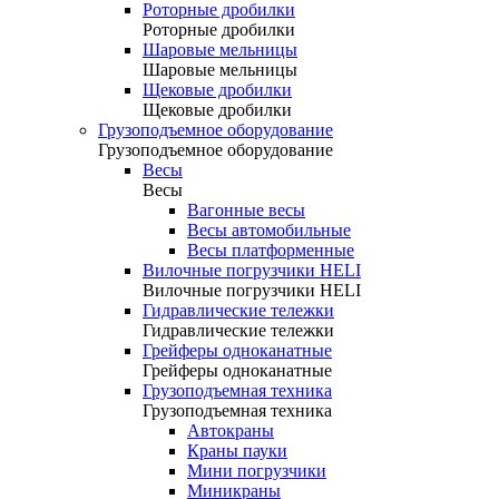
Роторные дробилки
Роторные дробилки
Шаровые мельницы
Шаровые мельницы
Щековые дробилки
Щековые дробилки
Грузоподъемное оборудование
Грузоподъемное оборудование
Весы
Весы
Вагонные весы
Весы автомобильные
Весы платформенные
Вилочные погрузчики HELI
Вилочные погрузчики HELI
Гидравлические тележки
Гидравлические тележки
Грейферы одноканатные
Грейферы одноканатные
Грузоподъемная техника
Грузоподъемная техника
Автокраны
Краны пауки
Мини погрузчики
Миникраны