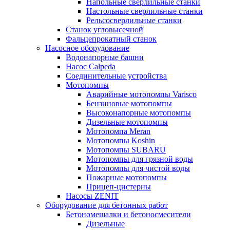
Напольные сверлильные станки
Настольные сверлильные станки
Рельсосверлильные станки
Станок угловысечной
Фальцепрокатный станок
Насосное оборудование
Водонапорные башни
Насос Calpeda
Соединительные устройства
Мотопомпы
Аварийные мотопомпы Varisco
Бензиновые мотопомпы
Высоконапорные мотопомпы
Дизельные мотопомпы
Мотопомпа Meran
Мотопомпы Koshin
Мотопомпы SUBARU
Мотопомпы для грязной воды
Мотопомпы для чистой воды
Пожарные мотопомпы
Прицеп-цистерны
Насосы ZENIT
Оборудование для бетонных работ
Бетономешалки и бетоносмесители
Дизельные