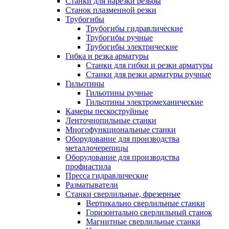
Станки для нарезки резьбы
Станок плазменной резки
Трубогибы
Трубогибы гидравлические
Трубогибы ручные
Трубогибы электрические
Гибка и резка арматуры
Станки для гибки и резки арматуры
Станки для резки арматуры ручные
Гильотины
Гильотины ручные
Гильотины электромеханические
Камеры пескоструйные
Ленточнопильные станки
Многофункциональные станки
Оборудование для производства
металлочерепицы
Оборудование для производства
профнастила
Пресса гидравлические
Разматыватели
Станки сверлильные, фрезерные
Вертикально сверлильные станки
Горизонтально сверлильный станок
Магнитные сверлильные станки