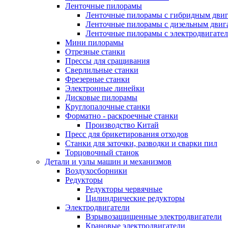
Ленточные пилорамы
Ленточные пилорамы с гибридным двиг
Ленточные пилорамы с дизельным двиг
Ленточные пилорамы с электродвигате
Мини пилорамы
Отрезные станки
Прессы для сращивания
Сверлильные станки
Фрезерные станки
Электронные линейки
Дисковые пилорамы
Круглопалочные станки
Форматно - раскроечные станки
Производство Китай
Пресс для брикетирования отходов
Станки для заточки, разводки и сварки пил
Торцовочный станок
Детали и узлы машин и механизмов
Воздухосборники
Редукторы
Редукторы червячные
Цилиндрические редукторы
Электродвигатели
Взрывозащищенные электродвигатели
Крановые электродвигатели