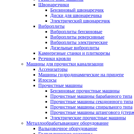
Швонарезчики
Бензиновый швонарезчик
Диски для швонарезчика
Электрический швонарезчик
Виброплиты
Виброплиты бензиновые
Виброплиты реверсивные
Виброплиты электрические
Дизельные виброплиты
Камнерезные станки и плиткорезы
Резчики кровли
Машины для прочистки канализации
Ассенизаторы
Машины гидродинамические на прицепе
Илососы
Прочистные машины
Бензиновые прочистные машины
Прочистные машины барабанного типа
Прочистные машины секционного типа
Прочистные машины спирального типа
Прочистные машины штангового (стерж
Электрические прочистные машины
Металлообрабатывающее оборудование
Вальцовочное оборудование
Гидравлические ножницы