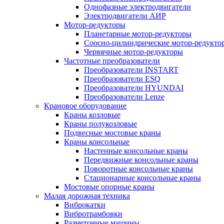
Однофазные электродвигатели
Электродвигатели АИР
Мотор-редукторы
Планетарные мотор-редукторы
Соосно-цилиндрические мотор-редукто
Червячные мотор-редукторы
Частотные преобразователи
Преобразователи INSTART
Преобразователи ESQ
Преобразователи HYUNDAI
Преобразователи Lenze
Крановое оборудование
Краны козловые
Краны полукозловые
Подвесные мостовые краны
Краны консольные
Настенные консольные краны
Передвижные консольные краны
Поворотные консольные краны
Стационарные консольные краны
Мостовые опорные краны
Малая дорожная техника
Виброкатки
Вибротрамбовки
Разметочные машины