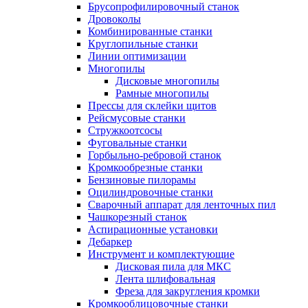
Брусопрофилировочный станок
Дровоколы
Комбинированные станки
Круглопильные станки
Линии оптимизации
Многопилы
Дисковые многопилы
Рамные многопилы
Прессы для склейки щитов
Рейсмусовые станки
Стружкоотсосы
Фуговальные станки
Горбыльно-ребровой станок
Кромкообрезные станки
Бензиновые пилорамы
Оцилиндровочные станки
Сварочный аппарат для ленточных пил
Чашкорезный станок
Аспирационные установки
Дебаркер
Инструмент и комплектующие
Дисковая пила для МКС
Лента шлифовальная
Фреза для закругления кромки
Кромкооблицовочные станки