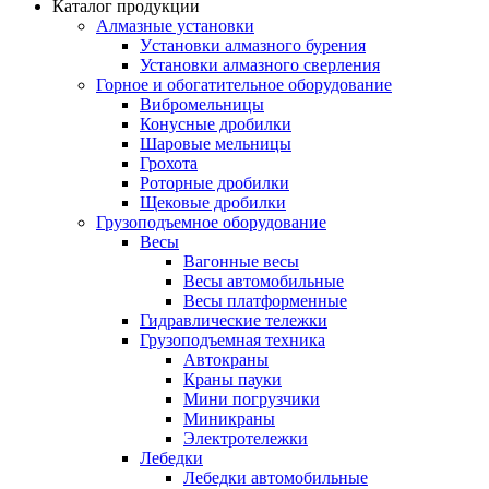
Каталог продукции
Алмазные установки
Уcтановки алмазного бурения
Установки алмазного сверления
Горное и обогатительное оборудование
Вибромельницы
Конусные дробилки
Шаровые мельницы
Грохота
Роторные дробилки
Щековые дробилки
Грузоподъемное оборудование
Весы
Вагонные весы
Весы автомобильные
Весы платформенные
Гидравлические тележки
Грузоподъемная техника
Автокраны
Краны пауки
Мини погрузчики
Миникраны
Электротележки
Лебедки
Лебедки автомобильные