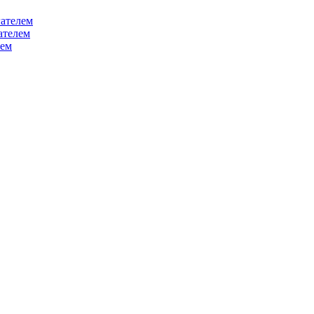
ателем
ателем
лем