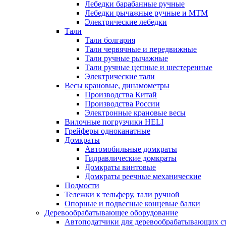
Лебедки барабанные ручные
Лебедки рычажные ручные и МТМ
Электрические лебедки
Тали
Тали болгария
Тали червячные и передвижные
Тали ручные рычажные
Тали ручные цепные и шестеренные
Электрические тали
Весы крановые, динамометры
Производства Китай
Производства России
Электронные крановые весы
Вилочные погрузчики HELI
Грейферы одноканатные
Домкраты
Автомобильные домкраты
Гидравлические домкраты
Домкраты винтовые
Домкраты реечные механические
Подмости
Тележки к тельферу, тали ручной
Опорные и подвесные концевые балки
Деревообрабатывающее оборудование
Автоподатчики для деревообрабатывающих с