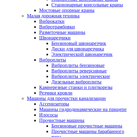
Стационарные консольные краны
Мостовые опорные краны
Малая дорожная техника
Виброкатки
Вибротрамбовки
Разметочные машины
Швонарезчики
Бензиновый швонарезчик
Диски для швонарезчика
Электрический швонарезчик
Виброплиты
Виброплиты бензиновые
Виброплиты реверсивные
Виброплиты электрические
Дизельные виброплиты
Камнерезные станки и плиткорезы
Резчики кровли
Машины для прочистки канализации
Ассенизаторы
Машины гидродинамические на прицепе
Илососы
Прочистные машины
Бензиновые прочистные машины
Прочистные машины барабанного
типа