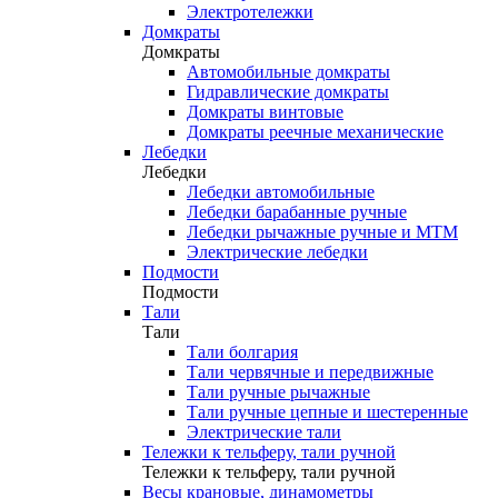
Электротележки
Домкраты
Домкраты
Автомобильные домкраты
Гидравлические домкраты
Домкраты винтовые
Домкраты реечные механические
Лебедки
Лебедки
Лебедки автомобильные
Лебедки барабанные ручные
Лебедки рычажные ручные и МТМ
Электрические лебедки
Подмости
Подмости
Тали
Тали
Тали болгария
Тали червячные и передвижные
Тали ручные рычажные
Тали ручные цепные и шестеренные
Электрические тали
Тележки к тельферу, тали ручной
Тележки к тельферу, тали ручной
Весы крановые, динамометры