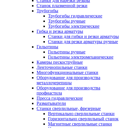
Станки для нарезки резьбы
Станок плазменной резки
Трубогибы
Трубогибы гидравлические
Трубогибы ручные
Трубогибы электрические
Гибка и резка арматуры
Станки для гибки и резки арматуры
Станки для резки арматуры ручные
Гильотины
Гильотины ручные
Гильотины электромеханические
Камеры пескоструйные
Ленточнопильные станки
Многофункциональные станки
Оборудование для производства
металлочерепицы
Оборудование для производства
профнастила
Пресса гидравлические
Разматыватели
Станки сверлильные, фрезерные
Вертикально сверлильные станки
Горизонтально сверлильный станок
Магнитные сверлильные станки