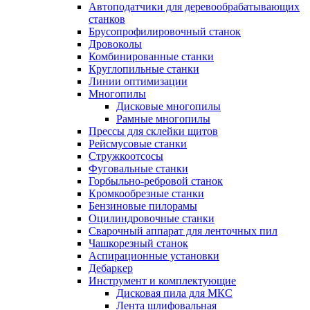
Автоподатчики для деревообрабатывающих
станков
Брусопрофилировочный станок
Дровоколы
Комбинированные станки
Круглопильные станки
Линии оптимизации
Многопилы
Дисковые многопилы
Рамные многопилы
Прессы для склейки щитов
Рейсмусовые станки
Стружкоотсосы
Фуговальные станки
Горбыльно-ребровой станок
Кромкообрезные станки
Бензиновые пилорамы
Оцилиндровочные станки
Сварочный аппарат для ленточных пил
Чашкорезный станок
Аспирационные установки
Дебаркер
Инструмент и комплектующие
Дисковая пила для МКС
Лента шлифовальная