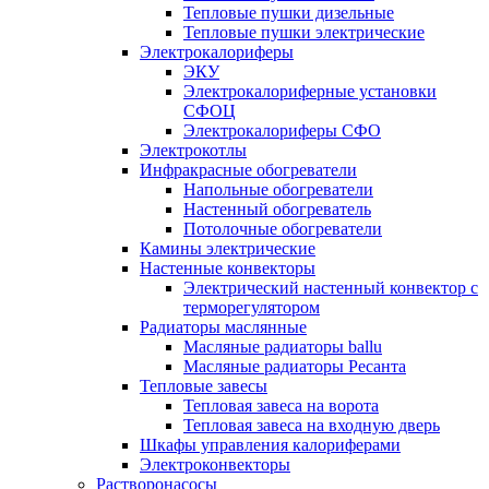
Тепловые пушки дизельные
Тепловые пушки электрические
Электрокалориферы
ЭКУ
Электрокалориферные установки
СФОЦ
Электрокалориферы СФО
Электрокотлы
Инфракрасные обогреватели
Напольные обогреватели
Настенный обогреватель
Потолочные обогреватели
Камины электрические
Настенные конвекторы
Электрический настенный конвектор с
терморегулятором
Радиаторы маслянные
Масляные радиаторы ballu
Масляные радиаторы Ресанта
Тепловые завесы
Тепловая завеса на ворота
Тепловая завеса на входную дверь
Шкафы управления калориферами
Электроконвекторы
Растворонасосы