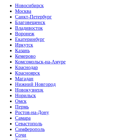
Новосибирск
Москва
Санкт-Петербург
Благовещенск
Владивосток
Воронеж
Екатеринбург
Иркутск
Казань
Кемерово
Комсомольск-на-Амуре
Краснодар
Красноярск
Магадан
Нижний Новгород
Новокузнецк
Норильск
Омск
Пермь
Ростов-на-Дону
Самара
Севастополь
Симферополь
Сочи