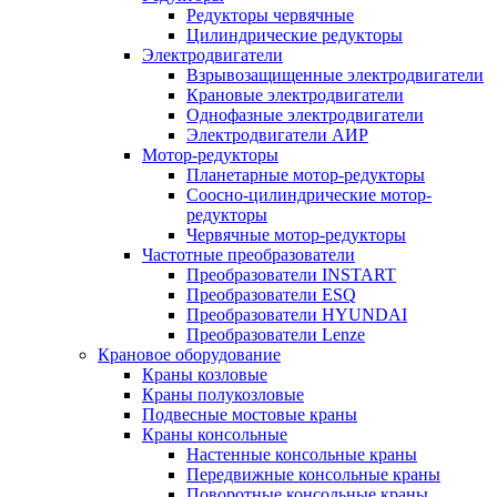
Редукторы червячные
Цилиндрические редукторы
Электродвигатели
Взрывозащищенные электродвигатели
Крановые электродвигатели
Однофазные электродвигатели
Электродвигатели АИР
Мотор-редукторы
Планетарные мотор-редукторы
Соосно-цилиндрические мотор-
редукторы
Червячные мотор-редукторы
Частотные преобразователи
Преобразователи INSTART
Преобразователи ESQ
Преобразователи HYUNDAI
Преобразователи Lenze
Крановое оборудование
Краны козловые
Краны полукозловые
Подвесные мостовые краны
Краны консольные
Настенные консольные краны
Передвижные консольные краны
Поворотные консольные краны