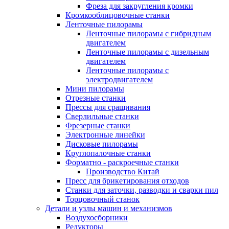
Фреза для закругления кромки
Кромкооблицовочные станки
Ленточные пилорамы
Ленточные пилорамы с гибридным
двигателем
Ленточные пилорамы с дизельным
двигателем
Ленточные пилорамы с
электродвигателем
Мини пилорамы
Отрезные станки
Прессы для сращивания
Сверлильные станки
Фрезерные станки
Электронные линейки
Дисковые пилорамы
Круглопалочные станки
Форматно - раскроечные станки
Производство Китай
Пресс для брикетирования отходов
Станки для заточки, разводки и сварки пил
Торцовочный станок
Детали и узлы машин и механизмов
Воздухосборники
Редукторы