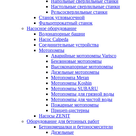
Напольные сверлильные станки
Настольные сверлильные станки
Рельсосверлильные станки
Станок угловысечной
Фальцепрокатный станок
Насосное оборудование
Водонапорные башни
Насос Calpeda
Соединительные устройства
Мотопомпы
Аварийные мотопомпы Varisco
Бензиновые мотопомпы
Высоконапорные мотопомпы
Дизельные мотопомпы
Мотопомпа Meran
Мотопомпы Koshin
Мотопомпы SUBARU
Мотопомпы для грязной воды
Мотопомпы для чистой воды
Пожарные мотопомпы
Прицеп-цистерны
Насосы ZENIT
Оборудование для бетонных работ
Бетономешалки и бетоносмесители
Дизельные