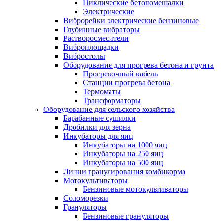
Циклические бетономешалки
Электрические
Виброрейки электрические бензиновые
Глубинные вибраторы
Растворосмесители
Виброплощадки
Вибростолы
Оборудование для прогрева бетона и грунта
Прогревочный кабель
Станции прогрева бетона
Термоматы
Трансформаторы
Оборудование для сельского хозяйства
Барабанные сушилки
Дробилки для зерна
Инкубаторы для яиц
Инкубаторы на 1000 яиц
Инкубаторы на 250 яиц
Инкубаторы на 500 яиц
Линии гранулирования комбикорма
Мотокультиваторы
Бензиновые мотокультиваторы
Соломорезки
Грануляторы
Бензиновые грануляторы