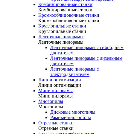
Комбинированные станки
Комбинированные станки
Кромкооблицовочные станки
Кромкооблицовочные станки
Круглопильные станки
Круглопильные станки
Ленточные пилорамы
Ленточные пилорамы
Ленточные пилорамы с гибридным
двигателем
Ленточные пилорамы с дизельным
двигателем
Ленточные пилорамы с
электродвигателем
Линии оптимизации
Линии оптимизации
Мини пилорамы
Мини пилорамы
Многопилы
Многопилы
Дисковые многопилы
Рамные многопилы
Отрезные станки
Отрезные станки
Прессы для склейки щитов