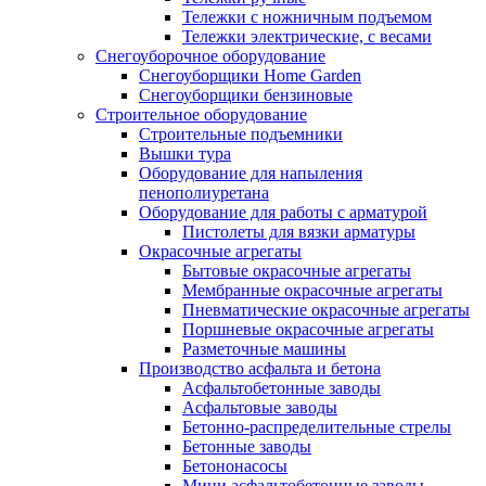
Тележки с ножничным подъемом
Тележки электрические, с весами
Снегоуборочное оборудование
Снегоуборщики Home Garden
Снегоуборщики бензиновые
Строительное оборудование
Cтроительные подъемники
Вышки тура
Оборудование для напыления
пенополиуретана
Оборудование для работы с арматурой
Пистолеты для вязки арматуры
Окрасочные агрегаты
Бытовые окрасочные агрегаты
Мембранные окрасочные агрегаты
Пневматические окрасочные агрегаты
Поршневые окрасочные агрегаты
Разметочные машины
Производство асфальта и бетона
Асфальтобетонные заводы
Асфальтовые заводы
Бетонно-распределительные стрелы
Бетонные заводы
Бетононасосы
Мини асфальтобетонные заводы