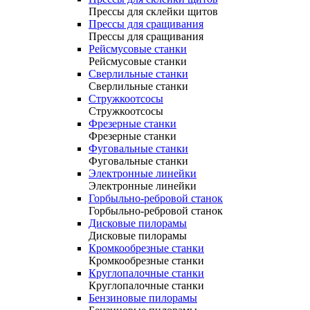
Прессы для склейки щитов
Прессы для сращивания
Прессы для сращивания
Рейсмусовые станки
Рейсмусовые станки
Сверлильные станки
Сверлильные станки
Стружкоотсосы
Стружкоотсосы
Фрезерные станки
Фрезерные станки
Фуговальные станки
Фуговальные станки
Электронные линейки
Электронные линейки
Горбыльно-ребровой станок
Горбыльно-ребровой станок
Дисковые пилорамы
Дисковые пилорамы
Кромкообрезные станки
Кромкообрезные станки
Круглопалочные станки
Круглопалочные станки
Бензиновые пилорамы