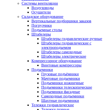
Системы вентиляции
Воздуховоды
Осушители
Складское оборудование
Вертикальные подборщики заказов
Погрузчики
Подъемные столы
Штабелеры
Штабелеры гидравлические ручные
Штабелеры гидравлические с
электроподъемом
Штабелеры самоходные
Штабелеры электрические
Компрессорное оборудование
Винтовые компрессоры
Подъемники
Грузовые подъёмники
Мачтовые подъемники
Подъемники ножничные
Подъемники телескопические
Подъемники фасадные
Самоходные подъемники
Шахтные подъемники
Тележки гидравлические
Тележки ручные