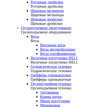
Роторные дробилки
Роторные дробилки
Шаровые мельницы
Шаровые мельницы
Щековые дробилки
Щековые дробилки
Грузоподъемное оборудование
Грузоподъемное оборудование
Весы
Весы
Вагонные весы
Весы автомобильные
Весы платформенные
Вилочные погрузчики HELI
Вилочные погрузчики HELI
Гидравлические тележки
Гидравлические тележки
Грейферы одноканатные
Грейферы одноканатные
Грузоподъемная техника
Грузоподъемная техника
Автокраны
Краны пауки
Мини погрузчики
Миникраны