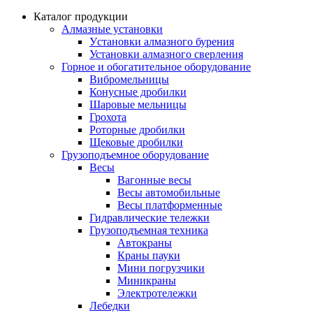
Каталог продукции
Алмазные установки
Уcтановки алмазного бурения
Установки алмазного сверления
Горное и обогатительное оборудование
Вибромельницы
Конусные дробилки
Шаровые мельницы
Грохота
Роторные дробилки
Щековые дробилки
Грузоподъемное оборудование
Весы
Вагонные весы
Весы автомобильные
Весы платформенные
Гидравлические тележки
Грузоподъемная техника
Автокраны
Краны пауки
Мини погрузчики
Миникраны
Электротележки
Лебедки