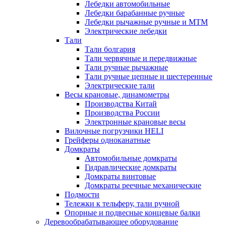
Лебедки автомобильные
Лебедки барабанные ручные
Лебедки рычажные ручные и МТМ
Электрические лебедки
Тали
Тали болгария
Тали червячные и передвижные
Тали ручные рычажные
Тали ручные цепные и шестеренные
Электрические тали
Весы крановые, динамометры
Производства Китай
Производства России
Электронные крановые весы
Вилочные погрузчики HELI
Грейферы одноканатные
Домкраты
Автомобильные домкраты
Гидравлические домкраты
Домкраты винтовые
Домкраты реечные механические
Подмости
Тележки к тельферу, тали ручной
Опорные и подвесные концевые балки
Деревообрабатывающее оборудование