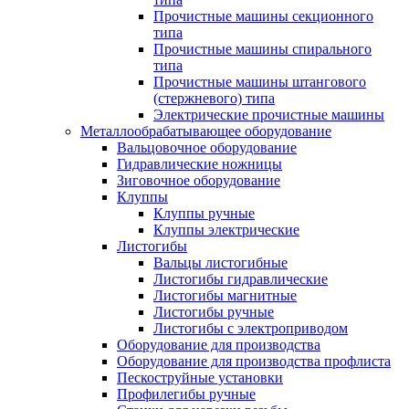
Прочистные машины секционного
типа
Прочистные машины спирального
типа
Прочистные машины штангового
(стержневого) типа
Электрические прочистные машины
Металлообрабатывающее оборудование
Вальцовочное оборудование
Гидравлические ножницы
Зиговочное оборудование
Клуппы
Клуппы ручные
Клуппы электрические
Листогибы
Вальцы листогибные
Листогибы гидравлические
Листогибы магнитные
Листогибы ручные
Листогибы с электроприводом
Оборудование для производства
Оборудование для производства профлиста
Пескоструйные установки
Профилегибы ручные