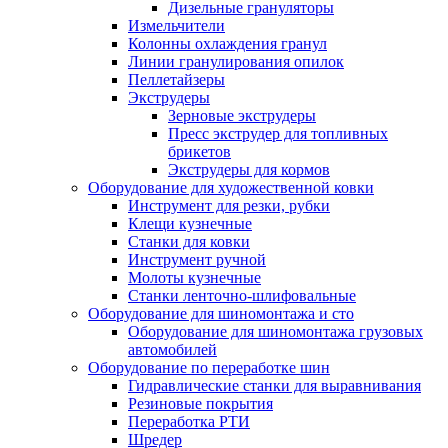
Дизельные грануляторы
Измельчители
Колонны охлаждения гранул
Линии гранулирования опилок
Пеллетайзеры
Экструдеры
Зерновые экструдеры
Пресс экструдер для топливных
брикетов
Экструдеры для кормов
Оборудование для художественной ковки
Инструмент для резки, рубки
Клещи кузнечные
Станки для ковки
Инструмент ручной
Молоты кузнечные
Станки ленточно-шлифовальные
Оборудование для шиномонтажа и сто
Оборудование для шиномонтажа грузовых
автомобилей
Оборудование по переработке шин
Гидравлические станки для выравнивания
Резиновые покрытия
Переработка РТИ
Шредер