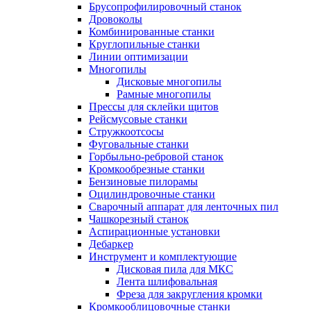
Брусопрофилировочный станок
Дровоколы
Комбинированные станки
Круглопильные станки
Линии оптимизации
Многопилы
Дисковые многопилы
Рамные многопилы
Прессы для склейки щитов
Рейсмусовые станки
Стружкоотсосы
Фуговальные станки
Горбыльно-ребровой станок
Кромкообрезные станки
Бензиновые пилорамы
Оцилиндровочные станки
Сварочный аппарат для ленточных пил
Чашкорезный станок
Аспирационные установки
Дебаркер
Инструмент и комплектующие
Дисковая пила для МКС
Лента шлифовальная
Фреза для закругления кромки
Кромкооблицовочные станки