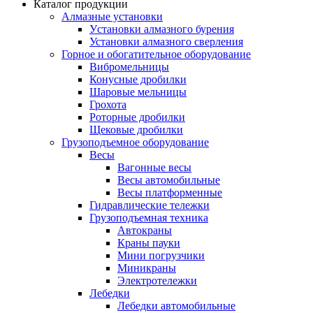
Каталог продукции
Алмазные установки
Уcтановки алмазного бурения
Установки алмазного сверления
Горное и обогатительное оборудование
Вибромельницы
Конусные дробилки
Шаровые мельницы
Грохота
Роторные дробилки
Щековые дробилки
Грузоподъемное оборудование
Весы
Вагонные весы
Весы автомобильные
Весы платформенные
Гидравлические тележки
Грузоподъемная техника
Автокраны
Краны пауки
Мини погрузчики
Миникраны
Электротележки
Лебедки
Лебедки автомобильные