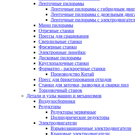
Ленточные пилорамы
Ленточные пилорамы с гибридным двиг
Ленточные пилорамы с дизельным двиг
Ленточные пилорамы с электродвигате
Мини пилорамы
Отрезные станки
Прессы для сращивания
Сверлильные станки
Фрезерные станки
Электронные линейки
Дисковые пилорамы
Круглопалочные станки
Форматно - раскроечные станки
Производство Китай
Пресс для брикетирования отходов
Станки для заточки, разводки и сварки пил
Торцовочный станок
Детали и узлы машин и механизмов
Воздухосборники
Редукторы
Редукторы червячные
Цилиндрические редукторы
Электродвигатели
Взрывозащищенные электродвигатели
Крановые электродвигатели