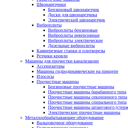
Швонарезчики
Бензиновый швонарезчик
Диски для швонарезчика
Электрический швонарезчик
Виброплиты
Виброплиты бензиновые
Виброплиты реверсивные
Виброплиты электрические
Дизельные виброплиты
Камнерезные станки и плиткорезы
Резчики кровли
Машины для прочистки канализации
Ассенизаторы
Машины гидродинамические на прицепе
Илососы
Прочистные машины
Бензиновые прочистные машины
Прочистные машины барабанного типа
Прочистные машины секционного типа
Прочистные машины спирального типа
Прочистные машины штангового (стерж
Электрические прочистные машины
Металлообрабатывающее оборудование
Вальцовочное оборудование
Гидравлические ножницы