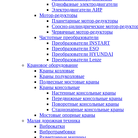
Однофазные электродвигатели
Электродвигатели АИР
Мотор-редукторы
Планетарные мотор-редукторы
Соосно-цилиндрические мотор-редукто
Червячные мотор-редукторы
Частотные преобразователи
Преобразователи INSTART
Преобразователи ESQ
Преобразователи HYUNDAI
Преобразователи Lenze
Крановое оборудование
Краны козловые
Краны полукозловые
Подвесные мостовые краны
Краны консольные
Настенные консольные краны
Передвижные консольные краны
Поворотные консольные краны
Стационарные консольные краны
Мостовые опорные краны
Малая дорожная техника
Виброкатки
Вибротрамбовки
Разметочные машины