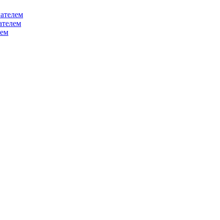
ателем
ателем
лем