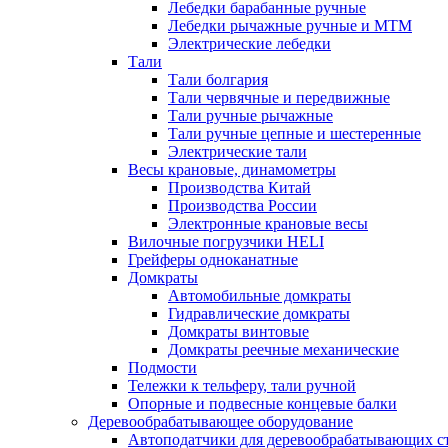
Лебедки барабанные ручные
Лебедки рычажные ручные и МТМ
Электрические лебедки
Тали
Тали болгария
Тали червячные и передвижные
Тали ручные рычажные
Тали ручные цепные и шестеренные
Электрические тали
Весы крановые, динамометры
Производства Китай
Производства России
Электронные крановые весы
Вилочные погрузчики HELI
Грейферы одноканатные
Домкраты
Автомобильные домкраты
Гидравлические домкраты
Домкраты винтовые
Домкраты реечные механические
Подмости
Тележки к тельферу, тали ручной
Опорные и подвесные концевые балки
Деревообрабатывающее оборудование
Автоподатчики для деревообрабатывающих с