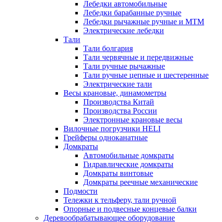
Лебедки автомобильные
Лебедки барабанные ручные
Лебедки рычажные ручные и МТМ
Электрические лебедки
Тали
Тали болгария
Тали червячные и передвижные
Тали ручные рычажные
Тали ручные цепные и шестеренные
Электрические тали
Весы крановые, динамометры
Производства Китай
Производства России
Электронные крановые весы
Вилочные погрузчики HELI
Грейферы одноканатные
Домкраты
Автомобильные домкраты
Гидравлические домкраты
Домкраты винтовые
Домкраты реечные механические
Подмости
Тележки к тельферу, тали ручной
Опорные и подвесные концевые балки
Деревообрабатывающее оборудование