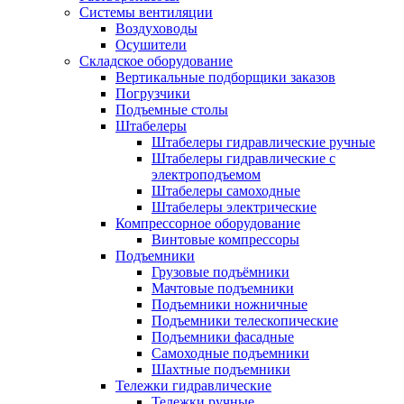
Системы вентиляции
Воздуховоды
Осушители
Складское оборудование
Вертикальные подборщики заказов
Погрузчики
Подъемные столы
Штабелеры
Штабелеры гидравлические ручные
Штабелеры гидравлические с
электроподъемом
Штабелеры самоходные
Штабелеры электрические
Компрессорное оборудование
Винтовые компрессоры
Подъемники
Грузовые подъёмники
Мачтовые подъемники
Подъемники ножничные
Подъемники телескопические
Подъемники фасадные
Самоходные подъемники
Шахтные подъемники
Тележки гидравлические
Тележки ручные