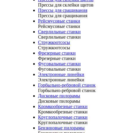
Прессы для склейки щитов
Прессы для сращивания
Прессы для сращивания
Рейсмусовые станки
Рейсмусовые станки
Сверлильные станки
Сверлильные станки
Стружкоотсосы
Стружкоотсосы
Фрезерные станки
Фрезерные станки
Фуговальные станки
Фуговальные станки
Электронные линейки
Электронные линейки
Горбыльно-ребровой станок
Горбыльно-ребровой станок
Дисковые пилорамы
Дисковые пилорамы
Кромкообрезные станки
Кромкообрезные станки
Круглопалочные станки
Круглопалочные станки
Бензиновые пилорамы