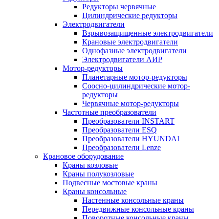
Редукторы червячные
Цилиндрические редукторы
Электродвигатели
Взрывозащищенные электродвигатели
Крановые электродвигатели
Однофазные электродвигатели
Электродвигатели АИР
Мотор-редукторы
Планетарные мотор-редукторы
Соосно-цилиндрические мотор-
редукторы
Червячные мотор-редукторы
Частотные преобразователи
Преобразователи INSTART
Преобразователи ESQ
Преобразователи HYUNDAI
Преобразователи Lenze
Крановое оборудование
Краны козловые
Краны полукозловые
Подвесные мостовые краны
Краны консольные
Настенные консольные краны
Передвижные консольные краны
Поворотные консольные краны