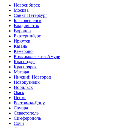
Новосибирск
Москва
Санкт-Петербург
Благовещенск
Владивосток
Воронеж
Екатеринбург
Иркутск
Казань
Кемерово
Комсомольск-на-Амуре
Краснодар
Красноярск
Магадан
Нижний Новгород
Новокузнецк
Норильск
Омск
Пермь
Ростов-на-Дону
Самара
Севастополь
Симферополь
Сочи