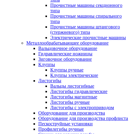
Прочистные машины секционного
типа
Прочистные машины спирального
типа
Прочистные машины штангового
(стержневого) типа
Электрические прочистные машины
Металлообрабатывающее оборудование
Вальцовочное оборудование
Гидравлические ножницы
Зиговочное оборудование
Клуппы
Клуппы ручные
Клуппы электрические
Листогибы
Вальцы листогибные
Листогибы гидравлические
Листогибы магнитные
Листогибы ручные
Листогибы с электроприводом
Оборудование для производства
Оборудование для производства профлиста
Пескоструйные установки
Профилегибы ручные