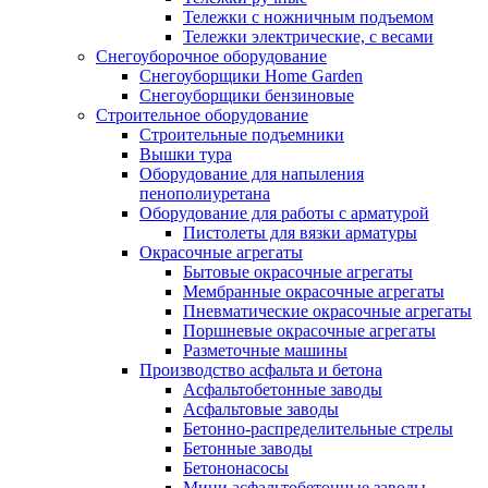
Тележки с ножничным подъемом
Тележки электрические, с весами
Снегоуборочное оборудование
Снегоуборщики Home Garden
Снегоуборщики бензиновые
Строительное оборудование
Cтроительные подъемники
Вышки тура
Оборудование для напыления
пенополиуретана
Оборудование для работы с арматурой
Пистолеты для вязки арматуры
Окрасочные агрегаты
Бытовые окрасочные агрегаты
Мембранные окрасочные агрегаты
Пневматические окрасочные агрегаты
Поршневые окрасочные агрегаты
Разметочные машины
Производство асфальта и бетона
Асфальтобетонные заводы
Асфальтовые заводы
Бетонно-распределительные стрелы
Бетонные заводы
Бетононасосы
Мини асфальтобетонные заводы