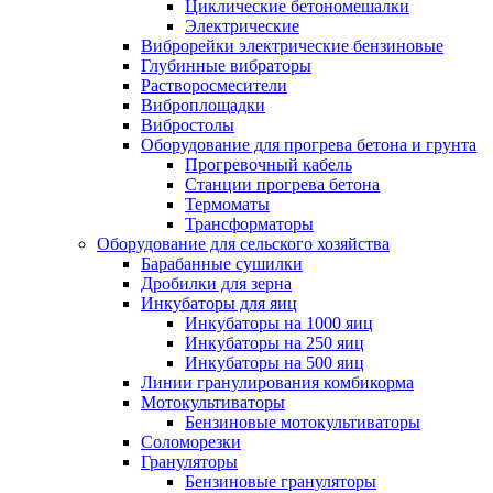
Циклические бетономешалки
Электрические
Виброрейки электрические бензиновые
Глубинные вибраторы
Растворосмесители
Виброплощадки
Вибростолы
Оборудование для прогрева бетона и грунта
Прогревочный кабель
Станции прогрева бетона
Термоматы
Трансформаторы
Оборудование для сельского хозяйства
Барабанные сушилки
Дробилки для зерна
Инкубаторы для яиц
Инкубаторы на 1000 яиц
Инкубаторы на 250 яиц
Инкубаторы на 500 яиц
Линии гранулирования комбикорма
Мотокультиваторы
Бензиновые мотокультиваторы
Соломорезки
Грануляторы
Бензиновые грануляторы