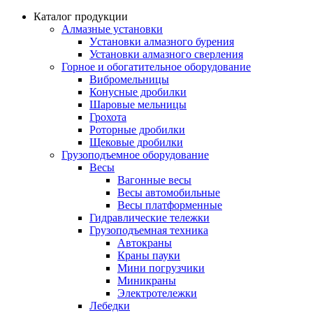
Каталог продукции
Алмазные установки
Уcтановки алмазного бурения
Установки алмазного сверления
Горное и обогатительное оборудование
Вибромельницы
Конусные дробилки
Шаровые мельницы
Грохота
Роторные дробилки
Щековые дробилки
Грузоподъемное оборудование
Весы
Вагонные весы
Весы автомобильные
Весы платформенные
Гидравлические тележки
Грузоподъемная техника
Автокраны
Краны пауки
Мини погрузчики
Миникраны
Электротележки
Лебедки