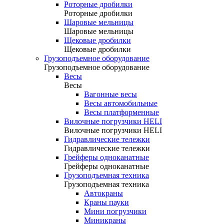
Роторные дробилки
Роторные дробилки
Шаровые мельницы
Шаровые мельницы
Щековые дробилки
Щековые дробилки
Грузоподъемное оборудование
Грузоподъемное оборудование
Весы
Весы
Вагонные весы
Весы автомобильные
Весы платформенные
Вилочные погрузчики HELI
Вилочные погрузчики HELI
Гидравлические тележки
Гидравлические тележки
Грейферы одноканатные
Грейферы одноканатные
Грузоподъемная техника
Грузоподъемная техника
Автокраны
Краны пауки
Мини погрузчики
Миникраны