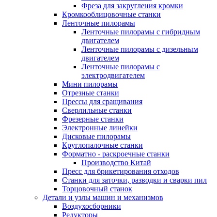
Фреза для закругления кромки
Кромкооблицовочные станки
Ленточные пилорамы
Ленточные пилорамы с гибридным
двигателем
Ленточные пилорамы с дизельным
двигателем
Ленточные пилорамы с
электродвигателем
Мини пилорамы
Отрезные станки
Прессы для сращивания
Сверлильные станки
Фрезерные станки
Электронные линейки
Дисковые пилорамы
Круглопалочные станки
Форматно - раскроечные станки
Производство Китай
Пресс для брикетирования отходов
Станки для заточки, разводки и сварки пил
Торцовочный станок
Детали и узлы машин и механизмов
Воздухосборники
Редукторы