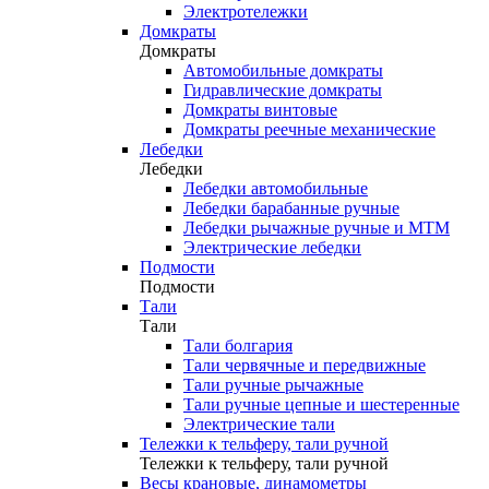
Электротележки
Домкраты
Домкраты
Автомобильные домкраты
Гидравлические домкраты
Домкраты винтовые
Домкраты реечные механические
Лебедки
Лебедки
Лебедки автомобильные
Лебедки барабанные ручные
Лебедки рычажные ручные и МТМ
Электрические лебедки
Подмости
Подмости
Тали
Тали
Тали болгария
Тали червячные и передвижные
Тали ручные рычажные
Тали ручные цепные и шестеренные
Электрические тали
Тележки к тельферу, тали ручной
Тележки к тельферу, тали ручной
Весы крановые, динамометры