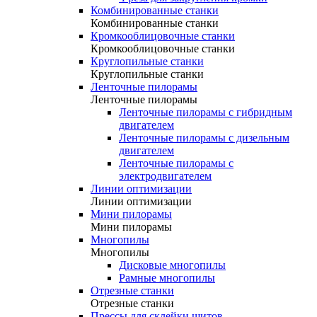
Комбинированные станки
Комбинированные станки
Кромкооблицовочные станки
Кромкооблицовочные станки
Круглопильные станки
Круглопильные станки
Ленточные пилорамы
Ленточные пилорамы
Ленточные пилорамы с гибридным
двигателем
Ленточные пилорамы с дизельным
двигателем
Ленточные пилорамы с
электродвигателем
Линии оптимизации
Линии оптимизации
Мини пилорамы
Мини пилорамы
Многопилы
Многопилы
Дисковые многопилы
Рамные многопилы
Отрезные станки
Отрезные станки
Прессы для склейки щитов