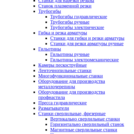
Станки для нарезки резьбы
Станок плазменной резки
Трубогибы
Трубогибы гидравлические
Трубогибы ручные
Трубогибы электрические
Гибка и резка арматуры
Станки для гибки и резки арматуры
Станки для резки арматуры ручные
Гильотины
Гильотины ручные
Гильотины электромеханические
Камеры пескоструйные
Ленточнопильные станки
Многофункциональные станки
Оборудование для производства
металлочерепицы
Оборудование для производства
профнастила
Пресса гидравлические
Разматыватели
Станки сверлильные, фрезерные
Вертикально сверлильные станки
Горизонтально сверлильный станок
Магнитные сверлильные станки