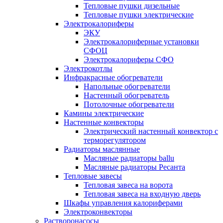
Тепловые пушки дизельные
Тепловые пушки электрические
Электрокалориферы
ЭКУ
Электрокалориферные установки
СФОЦ
Электрокалориферы СФО
Электрокотлы
Инфракрасные обогреватели
Напольные обогреватели
Настенный обогреватель
Потолочные обогреватели
Камины электрические
Настенные конвекторы
Электрический настенный конвектор с
терморегулятором
Радиаторы маслянные
Масляные радиаторы ballu
Масляные радиаторы Ресанта
Тепловые завесы
Тепловая завеса на ворота
Тепловая завеса на входную дверь
Шкафы управления калориферами
Электроконвекторы
Растворонасосы