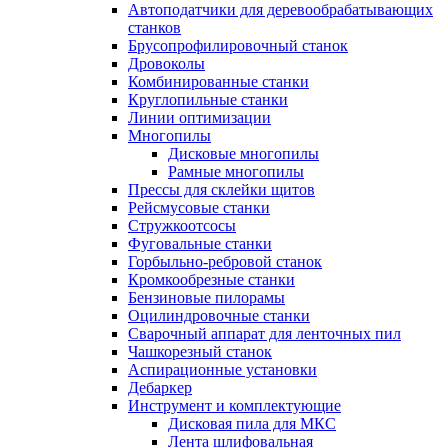
Автоподатчики для деревообрабатывающих
станков
Брусопрофилировочный станок
Дровоколы
Комбинированные станки
Круглопильные станки
Линии оптимизации
Многопилы
Дисковые многопилы
Рамные многопилы
Прессы для склейки щитов
Рейсмусовые станки
Стружкоотсосы
Фуговальные станки
Горбыльно-ребровой станок
Кромкообрезные станки
Бензиновые пилорамы
Оцилиндровочные станки
Сварочный аппарат для ленточных пил
Чашкорезный станок
Аспирационные установки
Дебаркер
Инструмент и комплектующие
Дисковая пила для МКС
Лента шлифовальная