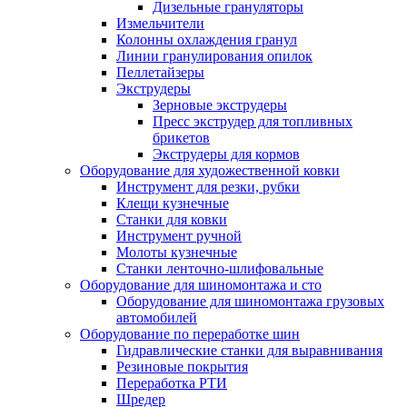
Дизельные грануляторы
Измельчители
Колонны охлаждения гранул
Линии гранулирования опилок
Пеллетайзеры
Экструдеры
Зерновые экструдеры
Пресс экструдер для топливных
брикетов
Экструдеры для кормов
Оборудование для художественной ковки
Инструмент для резки, рубки
Клещи кузнечные
Станки для ковки
Инструмент ручной
Молоты кузнечные
Станки ленточно-шлифовальные
Оборудование для шиномонтажа и сто
Оборудование для шиномонтажа грузовых
автомобилей
Оборудование по переработке шин
Гидравлические станки для выравнивания
Резиновые покрытия
Переработка РТИ
Шредер