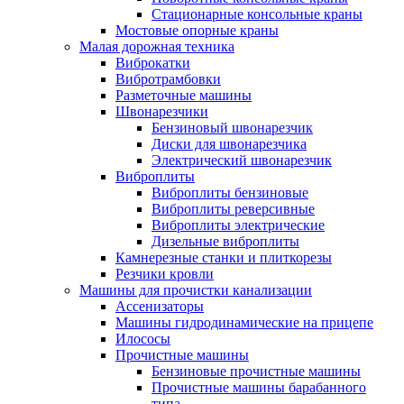
Стационарные консольные краны
Мостовые опорные краны
Малая дорожная техника
Виброкатки
Вибротрамбовки
Разметочные машины
Швонарезчики
Бензиновый швонарезчик
Диски для швонарезчика
Электрический швонарезчик
Виброплиты
Виброплиты бензиновые
Виброплиты реверсивные
Виброплиты электрические
Дизельные виброплиты
Камнерезные станки и плиткорезы
Резчики кровли
Машины для прочистки канализации
Ассенизаторы
Машины гидродинамические на прицепе
Илососы
Прочистные машины
Бензиновые прочистные машины
Прочистные машины барабанного
типа