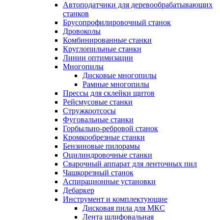
Автоподатчики для деревообрабатывающих
станков
Брусопрофилировочный станок
Дровоколы
Комбинированные станки
Круглопильные станки
Линии оптимизации
Многопилы
Дисковые многопилы
Рамные многопилы
Прессы для склейки щитов
Рейсмусовые станки
Стружкоотсосы
Фуговальные станки
Горбыльно-ребровой станок
Кромкообрезные станки
Бензиновые пилорамы
Оцилиндровочные станки
Сварочный аппарат для ленточных пил
Чашкорезный станок
Аспирационные установки
Дебаркер
Инструмент и комплектующие
Дисковая пила для МКС
Лента шлифовальная