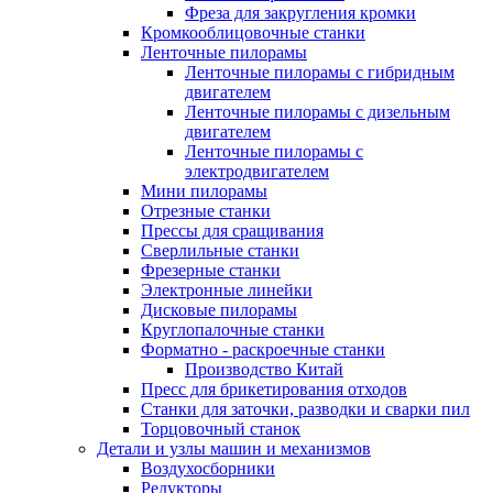
Фреза для закругления кромки
Кромкооблицовочные станки
Ленточные пилорамы
Ленточные пилорамы с гибридным
двигателем
Ленточные пилорамы с дизельным
двигателем
Ленточные пилорамы с
электродвигателем
Мини пилорамы
Отрезные станки
Прессы для сращивания
Сверлильные станки
Фрезерные станки
Электронные линейки
Дисковые пилорамы
Круглопалочные станки
Форматно - раскроечные станки
Производство Китай
Пресс для брикетирования отходов
Станки для заточки, разводки и сварки пил
Торцовочный станок
Детали и узлы машин и механизмов
Воздухосборники
Редукторы