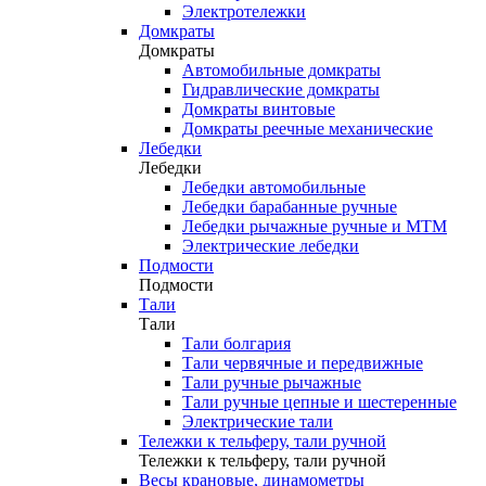
Электротележки
Домкраты
Домкраты
Автомобильные домкраты
Гидравлические домкраты
Домкраты винтовые
Домкраты реечные механические
Лебедки
Лебедки
Лебедки автомобильные
Лебедки барабанные ручные
Лебедки рычажные ручные и МТМ
Электрические лебедки
Подмости
Подмости
Тали
Тали
Тали болгария
Тали червячные и передвижные
Тали ручные рычажные
Тали ручные цепные и шестеренные
Электрические тали
Тележки к тельферу, тали ручной
Тележки к тельферу, тали ручной
Весы крановые, динамометры