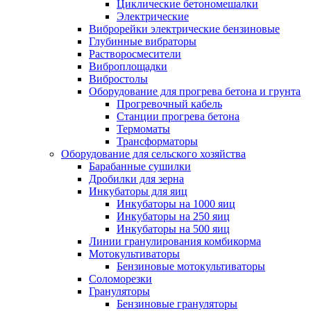
Циклические бетономешалки
Электрические
Виброрейки электрические бензиновые
Глубинные вибраторы
Растворосмесители
Виброплощадки
Вибростолы
Оборудование для прогрева бетона и грунта
Прогревочный кабель
Станции прогрева бетона
Термоматы
Трансформаторы
Оборудование для сельского хозяйства
Барабанные сушилки
Дробилки для зерна
Инкубаторы для яиц
Инкубаторы на 1000 яиц
Инкубаторы на 250 яиц
Инкубаторы на 500 яиц
Линии гранулирования комбикорма
Мотокультиваторы
Бензиновые мотокультиваторы
Соломорезки
Грануляторы
Бензиновые грануляторы