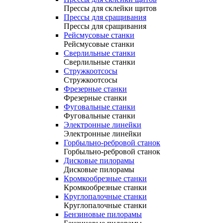
Прессы для склейки щитов
Прессы для сращивания
Прессы для сращивания
Рейсмусовые станки
Рейсмусовые станки
Сверлильные станки
Сверлильные станки
Стружкоотсосы
Стружкоотсосы
Фрезерные станки
Фрезерные станки
Фуговальные станки
Фуговальные станки
Электронные линейки
Электронные линейки
Горбыльно-ребровой станок
Горбыльно-ребровой станок
Дисковые пилорамы
Дисковые пилорамы
Кромкообрезные станки
Кромкообрезные станки
Круглопалочные станки
Круглопалочные станки
Бензиновые пилорамы