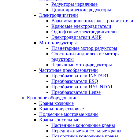
Редукторы червячные
Цилиндрические редукторы
Электродвигатели
Взрывозащищенные электродвигатели
Крановые электродвигатели
Однофазные электродвигатели
Электродвигатели АИР
Мотор-редукторы
Планетарные мотор-редукторы
Соосно-цилиндрические мотор-
редукторы
Червячные мотор-редукторы
Частотные преобразователи
Преобразователи INSTART
Преобразователи ESQ
Преобразователи HYUNDAI
Преобразователи Lenze
Крановое оборудование
Краны козловые
Краны полукозловые
Подвесные мостовые краны
Краны консольные
Настенные консольные краны
Передвижные консольные краны
Поворотные консольные краны