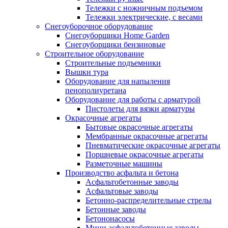
Тележки с ножничным подъемом
Тележки электрические, с весами
Снегоуборочное оборудование
Снегоуборщики Home Garden
Снегоуборщики бензиновые
Строительное оборудование
Cтроительные подъемники
Вышки тура
Оборудование для напыления
пенополиуретана
Оборудование для работы с арматурой
Пистолеты для вязки арматуры
Окрасочные агрегаты
Бытовые окрасочные агрегаты
Мембранные окрасочные агрегаты
Пневматические окрасочные агрегаты
Поршневые окрасочные агрегаты
Разметочные машины
Производство асфальта и бетона
Асфальтобетонные заводы
Асфальтовые заводы
Бетонно-распределительные стрелы
Бетонные заводы
Бетононасосы
Мини асфальтобетонные заводы