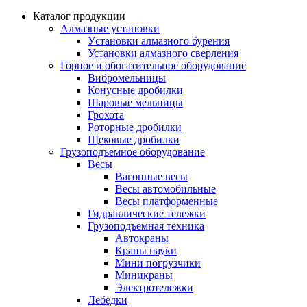
Каталог продукции
Алмазные установки
Уcтановки алмазного бурения
Установки алмазного сверления
Горное и обогатительное оборудование
Вибромельницы
Конусные дробилки
Шаровые мельницы
Грохота
Роторные дробилки
Щековые дробилки
Грузоподъемное оборудование
Весы
Вагонные весы
Весы автомобильные
Весы платформенные
Гидравлические тележки
Грузоподъемная техника
Автокраны
Краны пауки
Мини погрузчики
Миникраны
Электротележки
Лебедки