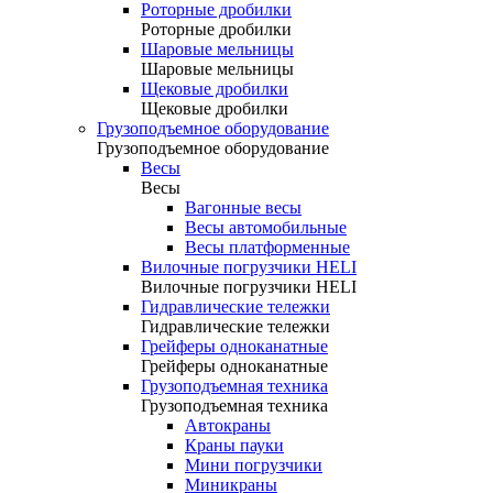
Роторные дробилки
Роторные дробилки
Шаровые мельницы
Шаровые мельницы
Щековые дробилки
Щековые дробилки
Грузоподъемное оборудование
Грузоподъемное оборудование
Весы
Весы
Вагонные весы
Весы автомобильные
Весы платформенные
Вилочные погрузчики HELI
Вилочные погрузчики HELI
Гидравлические тележки
Гидравлические тележки
Грейферы одноканатные
Грейферы одноканатные
Грузоподъемная техника
Грузоподъемная техника
Автокраны
Краны пауки
Мини погрузчики
Миникраны