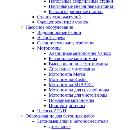
Напольные сверлильные станки
Настольные сверлильные станки
Рельсосверлильные станки
Станок угловысечной
Фальцепрокатный станок
Насосное оборудование
Водонапорные башни
Насос Calpeda
Соединительные устройства
Мотопомпы
Аварийные мотопомпы Varisco
Бензиновые мотопомпы
Высоконапорные мотопомпы
Дизельные мотопомпы
Мотопомпа Meran
Мотопомпы Koshin
Мотопомпы SUBARU
Мотопомпы для грязной воды
Мотопомпы для чистой воды
Пожарные мотопомпы
Прицеп-цистерны
Насосы ZENIT
Оборудование для бетонных работ
Бетономешалки и бетоносмесители
Дизельные