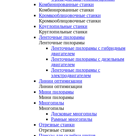
Комбинированные станки
Комбинированные станки
Кромкооблицовочные станки
Кромкооблицовочные станки
Круглопильные станки
Круглопильные станки
Ленточные пилорамы
Ленточные пилорамы
Ленточные пилорамы с гибридным
двигателем
Ленточные пилорамы с дизельным
двигателем
Ленточные пилорамы с
электродвигателем
Линии оптимизации
Линии оптимизации
Мини пилорамы
Мини пилорамы
Многопилы
Многопилы
Дисковые многопилы
Рамные многопилы
Отрезные станки
Отрезные станки
Прессы для склейки щитов