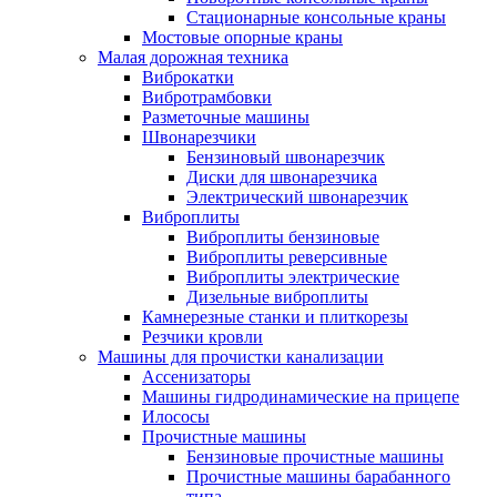
Стационарные консольные краны
Мостовые опорные краны
Малая дорожная техника
Виброкатки
Вибротрамбовки
Разметочные машины
Швонарезчики
Бензиновый швонарезчик
Диски для швонарезчика
Электрический швонарезчик
Виброплиты
Виброплиты бензиновые
Виброплиты реверсивные
Виброплиты электрические
Дизельные виброплиты
Камнерезные станки и плиткорезы
Резчики кровли
Машины для прочистки канализации
Ассенизаторы
Машины гидродинамические на прицепе
Илососы
Прочистные машины
Бензиновые прочистные машины
Прочистные машины барабанного
типа