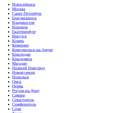
Новосибирск
Москва
Санкт-Петербург
Благовещенск
Владивосток
Воронеж
Екатеринбург
Иркутск
Казань
Кемерово
Комсомольск-на-Амуре
Краснодар
Красноярск
Магадан
Нижний Новгород
Новокузнецк
Норильск
Омск
Пермь
Ростов-на-Дону
Самара
Севастополь
Симферополь
Сочи