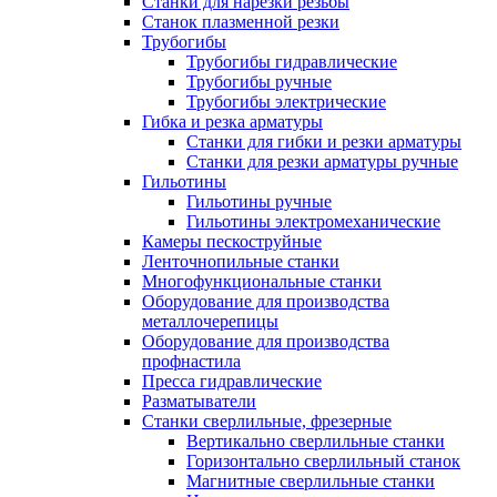
Станки для нарезки резьбы
Станок плазменной резки
Трубогибы
Трубогибы гидравлические
Трубогибы ручные
Трубогибы электрические
Гибка и резка арматуры
Станки для гибки и резки арматуры
Станки для резки арматуры ручные
Гильотины
Гильотины ручные
Гильотины электромеханические
Камеры пескоструйные
Ленточнопильные станки
Многофункциональные станки
Оборудование для производства
металлочерепицы
Оборудование для производства
профнастила
Пресса гидравлические
Разматыватели
Станки сверлильные, фрезерные
Вертикально сверлильные станки
Горизонтально сверлильный станок
Магнитные сверлильные станки