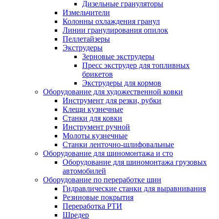
Дизельные грануляторы
Измельчители
Колонны охлаждения гранул
Линии гранулирования опилок
Пеллетайзеры
Экструдеры
Зерновые экструдеры
Пресс экструдер для топливных
брикетов
Экструдеры для кормов
Оборудование для художественной ковки
Инструмент для резки, рубки
Клещи кузнечные
Станки для ковки
Инструмент ручной
Молоты кузнечные
Станки ленточно-шлифовальные
Оборудование для шиномонтажа и сто
Оборудование для шиномонтажа грузовых
автомобилей
Оборудование по переработке шин
Гидравлические станки для выравнивания
Резиновые покрытия
Переработка РТИ
Шредер