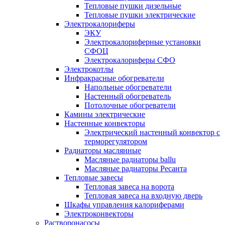
Тепловые пушки дизельные
Тепловые пушки электрические
Электрокалориферы
ЭКУ
Электрокалориферные установки
СФОЦ
Электрокалориферы СФО
Электрокотлы
Инфракрасные обогреватели
Напольные обогреватели
Настенный обогреватель
Потолочные обогреватели
Камины электрические
Настенные конвекторы
Электрический настенный конвектор с
терморегулятором
Радиаторы маслянные
Масляные радиаторы ballu
Масляные радиаторы Ресанта
Тепловые завесы
Тепловая завеса на ворота
Тепловая завеса на входную дверь
Шкафы управления калориферами
Электроконвекторы
Растворонасосы