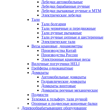
Лебедки автомобильные
Лебедки барабанные ручные
Лебедки рычажные ручные и МТМ
Электрические лебедки
Тали
Тали болгария
Тали червячные и передвижные
Тали ручные рычажные
Тали ручные цепные и шестеренные
Электрические тали
Весы крановые, динамометры
Производства Китай
Производства России
Электронные крановые весы
Вилочные погрузчики HELI
Грейферы одноканатные
Домкраты
Автомобильные домкраты
Гидравлические домкраты
Домкраты винтовые
Домкраты реечные механические
Подмости
Тележки к тельферу, тали ручной
Опорные и подвесные концевые балки
Деревообрабатывающее оборудование