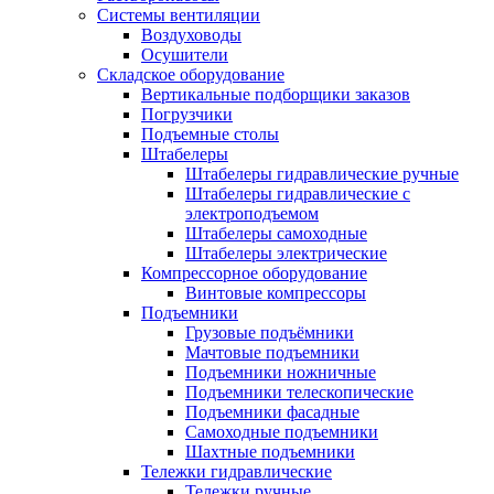
Системы вентиляции
Воздуховоды
Осушители
Складское оборудование
Вертикальные подборщики заказов
Погрузчики
Подъемные столы
Штабелеры
Штабелеры гидравлические ручные
Штабелеры гидравлические с
электроподъемом
Штабелеры самоходные
Штабелеры электрические
Компрессорное оборудование
Винтовые компрессоры
Подъемники
Грузовые подъёмники
Мачтовые подъемники
Подъемники ножничные
Подъемники телескопические
Подъемники фасадные
Самоходные подъемники
Шахтные подъемники
Тележки гидравлические
Тележки ручные