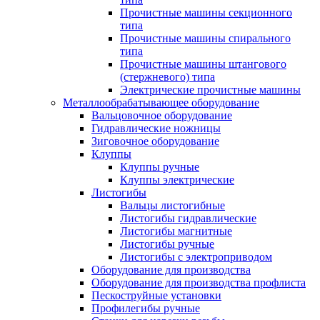
Прочистные машины секционного
типа
Прочистные машины спирального
типа
Прочистные машины штангового
(стержневого) типа
Электрические прочистные машины
Металлообрабатывающее оборудование
Вальцовочное оборудование
Гидравлические ножницы
Зиговочное оборудование
Клуппы
Клуппы ручные
Клуппы электрические
Листогибы
Вальцы листогибные
Листогибы гидравлические
Листогибы магнитные
Листогибы ручные
Листогибы с электроприводом
Оборудование для производства
Оборудование для производства профлиста
Пескоструйные установки
Профилегибы ручные