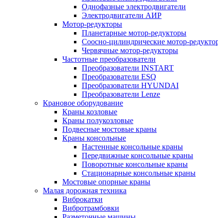
Однофазные электродвигатели
Электродвигатели АИР
Мотор-редукторы
Планетарные мотор-редукторы
Соосно-цилиндрические мотор-редукто
Червячные мотор-редукторы
Частотные преобразователи
Преобразователи INSTART
Преобразователи ESQ
Преобразователи HYUNDAI
Преобразователи Lenze
Крановое оборудование
Краны козловые
Краны полукозловые
Подвесные мостовые краны
Краны консольные
Настенные консольные краны
Передвижные консольные краны
Поворотные консольные краны
Стационарные консольные краны
Мостовые опорные краны
Малая дорожная техника
Виброкатки
Вибротрамбовки
Разметочные машины