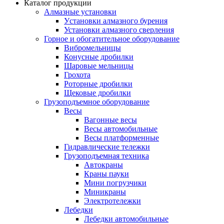
Каталог продукции
Алмазные установки
Уcтановки алмазного бурения
Установки алмазного сверления
Горное и обогатительное оборудование
Вибромельницы
Конусные дробилки
Шаровые мельницы
Грохота
Роторные дробилки
Щековые дробилки
Грузоподъемное оборудование
Весы
Вагонные весы
Весы автомобильные
Весы платформенные
Гидравлические тележки
Грузоподъемная техника
Автокраны
Краны пауки
Мини погрузчики
Миникраны
Электротележки
Лебедки
Лебедки автомобильные