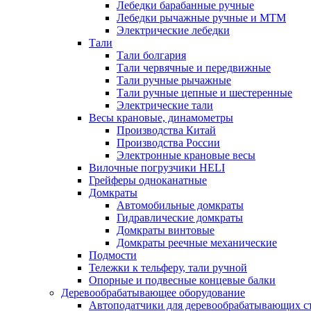
Лебедки барабанные ручные
Лебедки рычажные ручные и МТМ
Электрические лебедки
Тали
Тали болгария
Тали червячные и передвижные
Тали ручные рычажные
Тали ручные цепные и шестеренные
Электрические тали
Весы крановые, динамометры
Производства Китай
Производства России
Электронные крановые весы
Вилочные погрузчики HELI
Грейферы одноканатные
Домкраты
Автомобильные домкраты
Гидравлические домкраты
Домкраты винтовые
Домкраты реечные механические
Подмости
Тележки к тельферу, тали ручной
Опорные и подвесные концевые балки
Деревообрабатывающее оборудование
Автоподатчики для деревообрабатывающих с