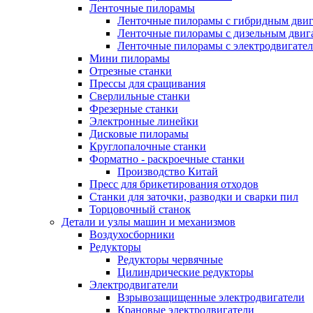
Ленточные пилорамы
Ленточные пилорамы с гибридным двиг
Ленточные пилорамы с дизельным двиг
Ленточные пилорамы с электродвигате
Мини пилорамы
Отрезные станки
Прессы для сращивания
Сверлильные станки
Фрезерные станки
Электронные линейки
Дисковые пилорамы
Круглопалочные станки
Форматно - раскроечные станки
Производство Китай
Пресс для брикетирования отходов
Станки для заточки, разводки и сварки пил
Торцовочный станок
Детали и узлы машин и механизмов
Воздухосборники
Редукторы
Редукторы червячные
Цилиндрические редукторы
Электродвигатели
Взрывозащищенные электродвигатели
Крановые электродвигатели