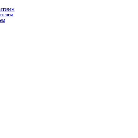
ателем
ателем
лем