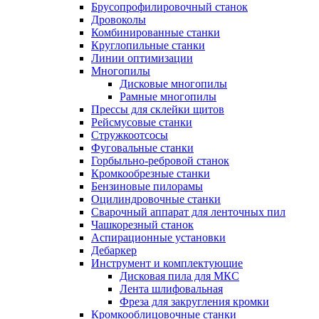
Брусопрофилировочный станок
Дровоколы
Комбинированные станки
Круглопильные станки
Линии оптимизации
Многопилы
Дисковые многопилы
Рамные многопилы
Прессы для склейки щитов
Рейсмусовые станки
Стружкоотсосы
Фуговальные станки
Горбыльно-ребровой станок
Кромкообрезные станки
Бензиновые пилорамы
Оцилиндровочные станки
Сварочный аппарат для ленточных пил
Чашкорезный станок
Аспирационные установки
Дебаркер
Инструмент и комплектующие
Дисковая пила для МКС
Лента шлифовальная
Фреза для закругления кромки
Кромкооблицовочные станки