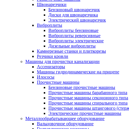
Швонарезчики
Бензиновый швонарезчик
Диски для швонарезчика
Электрический швонарезчик
Виброплиты
Виброплиты бензиновые
Виброплиты реверсивные
Виброплиты электрические
Дизельные виброплиты
Камнерезные станки и плиткорезы
Резчики кровли
Машины для прочистки канализации
Ассенизаторы
Машины гидродинамические на прицепе
Илососы
Прочистные машины
Бензиновые прочистные машины
Прочистные машины барабанного типа
Прочистные машины секционного типа
Прочистные машины спирального типа
Прочистные машины штангового (стерж
Электрические прочистные машины
Металлообрабатывающее оборудование
Вальцовочное оборудование
Гидравлические ножницы