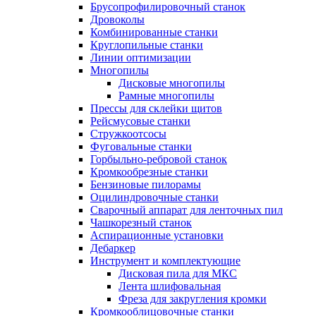
Брусопрофилировочный станок
Дровоколы
Комбинированные станки
Круглопильные станки
Линии оптимизации
Многопилы
Дисковые многопилы
Рамные многопилы
Прессы для склейки щитов
Рейсмусовые станки
Стружкоотсосы
Фуговальные станки
Горбыльно-ребровой станок
Кромкообрезные станки
Бензиновые пилорамы
Оцилиндровочные станки
Сварочный аппарат для ленточных пил
Чашкорезный станок
Аспирационные установки
Дебаркер
Инструмент и комплектующие
Дисковая пила для МКС
Лента шлифовальная
Фреза для закругления кромки
Кромкооблицовочные станки