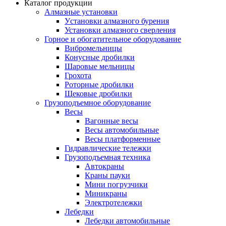
Каталог продукции
Алмазные установки
Уcтановки алмазного бурения
Установки алмазного сверления
Горное и обогатительное оборудование
Вибромельницы
Конусные дробилки
Шаровые мельницы
Грохота
Роторные дробилки
Щековые дробилки
Грузоподъемное оборудование
Весы
Вагонные весы
Весы автомобильные
Весы платформенные
Гидравлические тележки
Грузоподъемная техника
Автокраны
Краны пауки
Мини погрузчики
Миникраны
Электротележки
Лебедки
Лебедки автомобильные