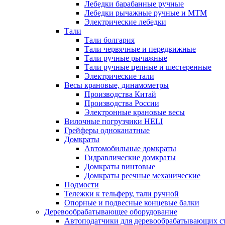
Лебедки барабанные ручные
Лебедки рычажные ручные и МТМ
Электрические лебедки
Тали
Тали болгария
Тали червячные и передвижные
Тали ручные рычажные
Тали ручные цепные и шестеренные
Электрические тали
Весы крановые, динамометры
Производства Китай
Производства России
Электронные крановые весы
Вилочные погрузчики HELI
Грейферы одноканатные
Домкраты
Автомобильные домкраты
Гидравлические домкраты
Домкраты винтовые
Домкраты реечные механические
Подмости
Тележки к тельферу, тали ручной
Опорные и подвесные концевые балки
Деревообрабатывающее оборудование
Автоподатчики для деревообрабатывающих с