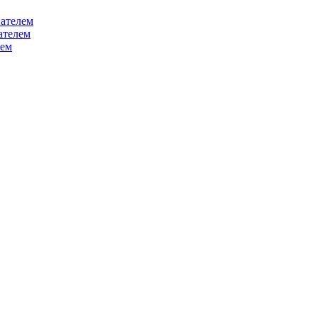
ателем
ателем
лем