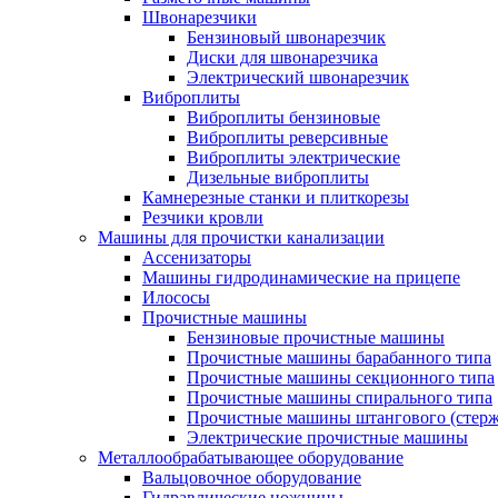
Швонарезчики
Бензиновый швонарезчик
Диски для швонарезчика
Электрический швонарезчик
Виброплиты
Виброплиты бензиновые
Виброплиты реверсивные
Виброплиты электрические
Дизельные виброплиты
Камнерезные станки и плиткорезы
Резчики кровли
Машины для прочистки канализации
Ассенизаторы
Машины гидродинамические на прицепе
Илососы
Прочистные машины
Бензиновые прочистные машины
Прочистные машины барабанного типа
Прочистные машины секционного типа
Прочистные машины спирального типа
Прочистные машины штангового (стерж
Электрические прочистные машины
Металлообрабатывающее оборудование
Вальцовочное оборудование
Гидравлические ножницы