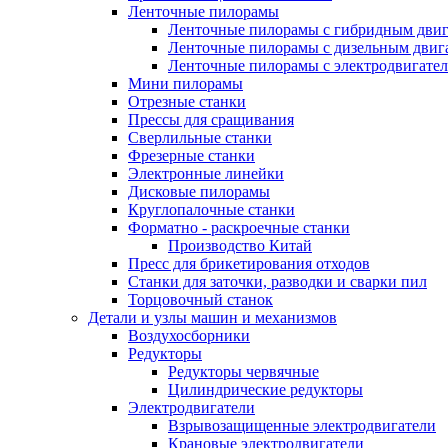
Ленточные пилорамы
Ленточные пилорамы с гибридным двиг
Ленточные пилорамы с дизельным двиг
Ленточные пилорамы с электродвигате
Мини пилорамы
Отрезные станки
Прессы для сращивания
Сверлильные станки
Фрезерные станки
Электронные линейки
Дисковые пилорамы
Круглопалочные станки
Форматно - раскроечные станки
Производство Китай
Пресс для брикетирования отходов
Станки для заточки, разводки и сварки пил
Торцовочный станок
Детали и узлы машин и механизмов
Воздухосборники
Редукторы
Редукторы червячные
Цилиндрические редукторы
Электродвигатели
Взрывозащищенные электродвигатели
Крановые электродвигатели