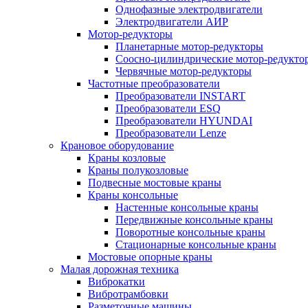
Однофазные электродвигатели
Электродвигатели АИР
Мотор-редукторы
Планетарные мотор-редукторы
Соосно-цилиндрические мотор-редукто
Червячные мотор-редукторы
Частотные преобразователи
Преобразователи INSTART
Преобразователи ESQ
Преобразователи HYUNDAI
Преобразователи Lenze
Крановое оборудование
Краны козловые
Краны полукозловые
Подвесные мостовые краны
Краны консольные
Настенные консольные краны
Передвижные консольные краны
Поворотные консольные краны
Стационарные консольные краны
Мостовые опорные краны
Малая дорожная техника
Виброкатки
Вибротрамбовки
Разметочные машины