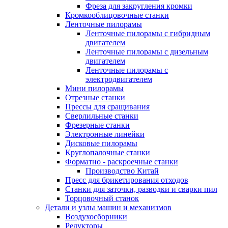
Фреза для закругления кромки
Кромкооблицовочные станки
Ленточные пилорамы
Ленточные пилорамы с гибридным
двигателем
Ленточные пилорамы с дизельным
двигателем
Ленточные пилорамы с
электродвигателем
Мини пилорамы
Отрезные станки
Прессы для сращивания
Сверлильные станки
Фрезерные станки
Электронные линейки
Дисковые пилорамы
Круглопалочные станки
Форматно - раскроечные станки
Производство Китай
Пресс для брикетирования отходов
Станки для заточки, разводки и сварки пил
Торцовочный станок
Детали и узлы машин и механизмов
Воздухосборники
Редукторы