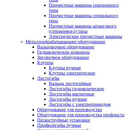
Прочистные машины секционного
типа
Прочистные машины спирального
типа
Прочистные машины штангового
(стержневого) типа
Электрические прочистные машины
Металлообрабатывающее оборудование
Вальцовочное оборудование
Гидравлические ножницы
Зиговочное оборудование
Клуппы
Клуппы ручные
Клуппы электрические
Листогибы
Вальцы листогибные
Листогибы гидравлические
Листогибы магнитные
Листогибы ручные
Листогибы с электроприводом
Оборудование для производства
Оборудование для производства профлиста
Пескоструйные установки
Профилегибы ручные