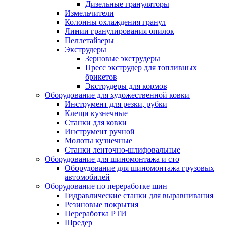
Дизельные грануляторы
Измельчители
Колонны охлаждения гранул
Линии гранулирования опилок
Пеллетайзеры
Экструдеры
Зерновые экструдеры
Пресс экструдер для топливных
брикетов
Экструдеры для кормов
Оборудование для художественной ковки
Инструмент для резки, рубки
Клещи кузнечные
Станки для ковки
Инструмент ручной
Молоты кузнечные
Станки ленточно-шлифовальные
Оборудование для шиномонтажа и сто
Оборудование для шиномонтажа грузовых
автомобилей
Оборудование по переработке шин
Гидравлические станки для выравнивания
Резиновые покрытия
Переработка РТИ
Шредер