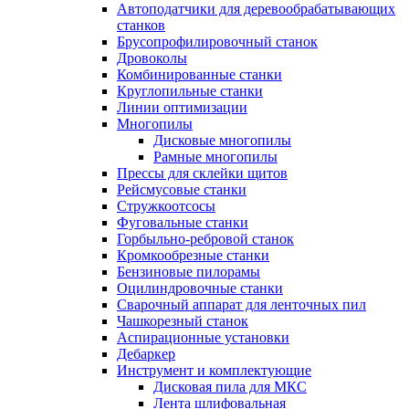
Автоподатчики для деревообрабатывающих
станков
Брусопрофилировочный станок
Дровоколы
Комбинированные станки
Круглопильные станки
Линии оптимизации
Многопилы
Дисковые многопилы
Рамные многопилы
Прессы для склейки щитов
Рейсмусовые станки
Стружкоотсосы
Фуговальные станки
Горбыльно-ребровой станок
Кромкообрезные станки
Бензиновые пилорамы
Оцилиндровочные станки
Сварочный аппарат для ленточных пил
Чашкорезный станок
Аспирационные установки
Дебаркер
Инструмент и комплектующие
Дисковая пила для МКС
Лента шлифовальная