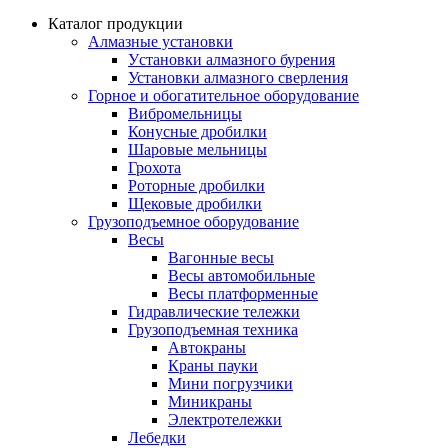
Каталог продукции
Алмазные установки
Уcтановки алмазного бурения
Установки алмазного сверления
Горное и обогатительное оборудование
Вибромельницы
Конусные дробилки
Шаровые мельницы
Грохота
Роторные дробилки
Щековые дробилки
Грузоподъемное оборудование
Весы
Вагонные весы
Весы автомобильные
Весы платформенные
Гидравлические тележки
Грузоподъемная техника
Автокраны
Краны пауки
Мини погрузчики
Миникраны
Электротележки
Лебедки