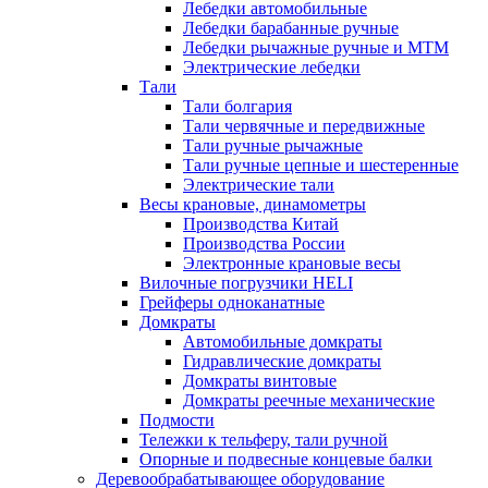
Лебедки автомобильные
Лебедки барабанные ручные
Лебедки рычажные ручные и МТМ
Электрические лебедки
Тали
Тали болгария
Тали червячные и передвижные
Тали ручные рычажные
Тали ручные цепные и шестеренные
Электрические тали
Весы крановые, динамометры
Производства Китай
Производства России
Электронные крановые весы
Вилочные погрузчики HELI
Грейферы одноканатные
Домкраты
Автомобильные домкраты
Гидравлические домкраты
Домкраты винтовые
Домкраты реечные механические
Подмости
Тележки к тельферу, тали ручной
Опорные и подвесные концевые балки
Деревообрабатывающее оборудование