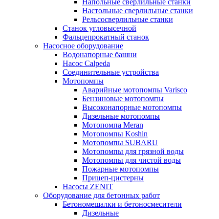
Напольные сверлильные станки
Настольные сверлильные станки
Рельсосверлильные станки
Станок угловысечной
Фальцепрокатный станок
Насосное оборудование
Водонапорные башни
Насос Calpeda
Соединительные устройства
Мотопомпы
Аварийные мотопомпы Varisco
Бензиновые мотопомпы
Высоконапорные мотопомпы
Дизельные мотопомпы
Мотопомпа Meran
Мотопомпы Koshin
Мотопомпы SUBARU
Мотопомпы для грязной воды
Мотопомпы для чистой воды
Пожарные мотопомпы
Прицеп-цистерны
Насосы ZENIT
Оборудование для бетонных работ
Бетономешалки и бетоносмесители
Дизельные