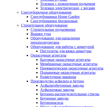
Тележки с ножничным подъемом
Тележки электрические, с весами
Снегоуборочное оборудование
Снегоуборщики Home Garden
Снегоуборщики бензиновые
Строительное оборудование
Cтроительные подъемники
Вышки тура
Оборудование для напыления
пенополиуретана
Оборудование для работы с арматурой
Пистолеты для вязки арматуры
Окрасочные агрегаты
Бытовые окрасочные агрегаты
Мембранные окрасочные агрегаты
Пневматические окрасочные агрегаты
Поршневые окрасочные агрегаты
Разметочные машины
Производство асфальта и бетона
Асфальтобетонные заводы
Асфальтовые заводы
Бетонно-распределительные стрелы
Бетонные заводы
Бетононасосы
Мини асфальтобетонные заводы