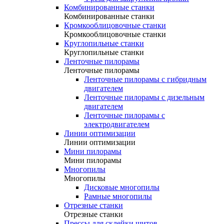
Комбинированные станки
Комбинированные станки
Кромкооблицовочные станки
Кромкооблицовочные станки
Круглопильные станки
Круглопильные станки
Ленточные пилорамы
Ленточные пилорамы
Ленточные пилорамы с гибридным
двигателем
Ленточные пилорамы с дизельным
двигателем
Ленточные пилорамы с
электродвигателем
Линии оптимизации
Линии оптимизации
Мини пилорамы
Мини пилорамы
Многопилы
Многопилы
Дисковые многопилы
Рамные многопилы
Отрезные станки
Отрезные станки
Прессы для склейки щитов