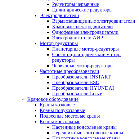
Редукторы червячные
Цилиндрические редукторы
Электродвигатели
Взрывозащищенные электродвигатели
Крановые электродвигатели
Однофазные электродвигатели
Электродвигатели АИР
Мотор-редукторы
Планетарные мотор-редукторы
Соосно-цилиндрические мотор-
редукторы
Червячные мотор-редукторы
Частотные преобразователи
Преобразователи INSTART
Преобразователи ESQ
Преобразователи HYUNDAI
Преобразователи Lenze
Крановое оборудование
Краны козловые
Краны полукозловые
Подвесные мостовые краны
Краны консольные
Настенные консольные краны
Передвижные консольные краны
Поворотные консольные краны