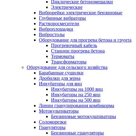
Циклические бетономешалки
Электрические
Виброрейки электрические бензиновые
Глубинные вибраторы
Растворосмесители
Виброплощадки
Вибростолы
Оборудование для прогрева бетона и грунта
Прогревочный кабель
Станции прогрева бетона
Термоматы
Трансформаторы
Оборудование для сельского хозяйства
Барабанные сушилки
Дробилки для зерна
Инкубаторы для яиц
Инкубаторы на 1000 яиц
Инкубаторы на 250 яиц
Инкубаторы на 500 яиц
Линии гранулирования комбикорма
Мотокультиваторы
Бензиновые мотокультиваторы
Соломорезки
Грануляторы
Бензиновые грануляторы