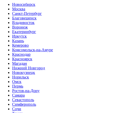
Новосибирск
Москва
Санкт-Петербург
Благовещенск
Владивосток
Воронеж
Екатеринбург
Иркутск
Казань
Кемерово
Комсомольск-на-Амуре
Краснодар
Красноярск
Магадан
Нижний Новгород
Новокузнецк
Норильск
Омск
Пермь
Ростов-на-Дону
Самара
Севастополь
Симферополь
Сочи