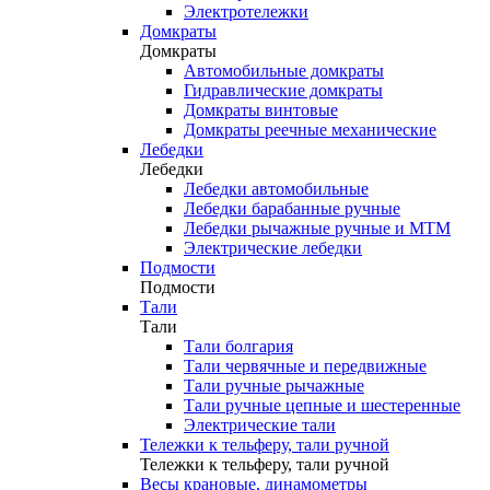
Электротележки
Домкраты
Домкраты
Автомобильные домкраты
Гидравлические домкраты
Домкраты винтовые
Домкраты реечные механические
Лебедки
Лебедки
Лебедки автомобильные
Лебедки барабанные ручные
Лебедки рычажные ручные и МТМ
Электрические лебедки
Подмости
Подмости
Тали
Тали
Тали болгария
Тали червячные и передвижные
Тали ручные рычажные
Тали ручные цепные и шестеренные
Электрические тали
Тележки к тельферу, тали ручной
Тележки к тельферу, тали ручной
Весы крановые, динамометры