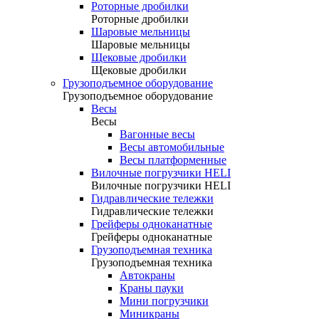
Роторные дробилки
Роторные дробилки
Шаровые мельницы
Шаровые мельницы
Щековые дробилки
Щековые дробилки
Грузоподъемное оборудование
Грузоподъемное оборудование
Весы
Весы
Вагонные весы
Весы автомобильные
Весы платформенные
Вилочные погрузчики HELI
Вилочные погрузчики HELI
Гидравлические тележки
Гидравлические тележки
Грейферы одноканатные
Грейферы одноканатные
Грузоподъемная техника
Грузоподъемная техника
Автокраны
Краны пауки
Мини погрузчики
Миникраны