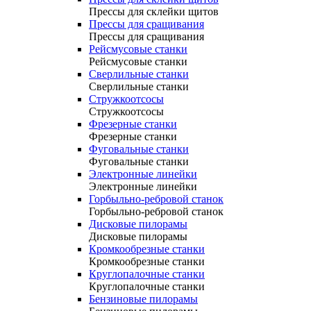
Прессы для склейки щитов
Прессы для сращивания
Прессы для сращивания
Рейсмусовые станки
Рейсмусовые станки
Сверлильные станки
Сверлильные станки
Стружкоотсосы
Стружкоотсосы
Фрезерные станки
Фрезерные станки
Фуговальные станки
Фуговальные станки
Электронные линейки
Электронные линейки
Горбыльно-ребровой станок
Горбыльно-ребровой станок
Дисковые пилорамы
Дисковые пилорамы
Кромкообрезные станки
Кромкообрезные станки
Круглопалочные станки
Круглопалочные станки
Бензиновые пилорамы