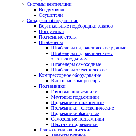
Системы вентиляции
Воздуховоды
Осушители
Складское оборудование
Вертикальные подборщики заказов
Погрузчики
Подъемные столы
Штабелеры
Штабелеры гидравлические ручные
Штабелеры гидравлические с
электроподъемом
Штабелеры самоходные
Штабелеры электрические
Компрессорное оборудование
Винтовые компрессоры
Подъемники
Грузовые подъёмники
Мачтовые подъемники
Подъемники ножничные
Подъемники телескопические
Подъемники фасадные
Самоходные подъемники
Шахтные подъемники
Тележки гидравлические
Тележки ручные