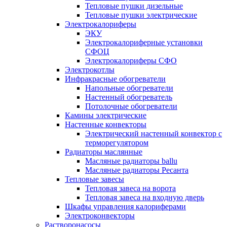
Тепловые пушки дизельные
Тепловые пушки электрические
Электрокалориферы
ЭКУ
Электрокалориферные установки
СФОЦ
Электрокалориферы СФО
Электрокотлы
Инфракрасные обогреватели
Напольные обогреватели
Настенный обогреватель
Потолочные обогреватели
Камины электрические
Настенные конвекторы
Электрический настенный конвектор с
терморегулятором
Радиаторы маслянные
Масляные радиаторы ballu
Масляные радиаторы Ресанта
Тепловые завесы
Тепловая завеса на ворота
Тепловая завеса на входную дверь
Шкафы управления калориферами
Электроконвекторы
Растворонасосы