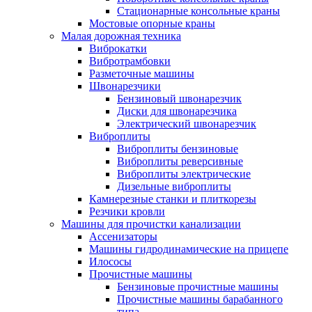
Стационарные консольные краны
Мостовые опорные краны
Малая дорожная техника
Виброкатки
Вибротрамбовки
Разметочные машины
Швонарезчики
Бензиновый швонарезчик
Диски для швонарезчика
Электрический швонарезчик
Виброплиты
Виброплиты бензиновые
Виброплиты реверсивные
Виброплиты электрические
Дизельные виброплиты
Камнерезные станки и плиткорезы
Резчики кровли
Машины для прочистки канализации
Ассенизаторы
Машины гидродинамические на прицепе
Илососы
Прочистные машины
Бензиновые прочистные машины
Прочистные машины барабанного
типа