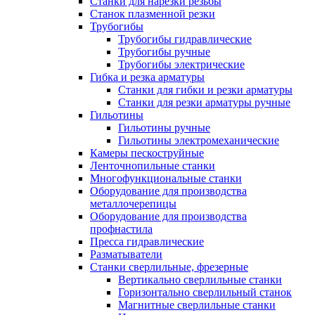
Станки для нарезки резьбы
Станок плазменной резки
Трубогибы
Трубогибы гидравлические
Трубогибы ручные
Трубогибы электрические
Гибка и резка арматуры
Станки для гибки и резки арматуры
Станки для резки арматуры ручные
Гильотины
Гильотины ручные
Гильотины электромеханические
Камеры пескоструйные
Ленточнопильные станки
Многофункциональные станки
Оборудование для производства
металлочерепицы
Оборудование для производства
профнастила
Пресса гидравлические
Разматыватели
Станки сверлильные, фрезерные
Вертикально сверлильные станки
Горизонтально сверлильный станок
Магнитные сверлильные станки