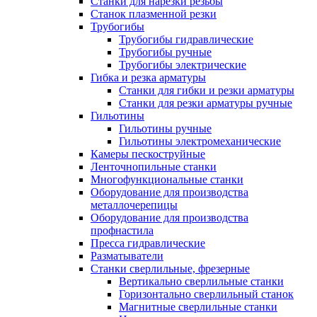
Станки для нарезки резьбы
Станок плазменной резки
Трубогибы
Трубогибы гидравлические
Трубогибы ручные
Трубогибы электрические
Гибка и резка арматуры
Станки для гибки и резки арматуры
Станки для резки арматуры ручные
Гильотины
Гильотины ручные
Гильотины электромеханические
Камеры пескоструйные
Ленточнопильные станки
Многофункциональные станки
Оборудование для производства
металлочерепицы
Оборудование для производства
профнастила
Пресса гидравлические
Разматыватели
Станки сверлильные, фрезерные
Вертикально сверлильные станки
Горизонтально сверлильный станок
Магнитные сверлильные станки