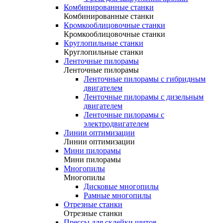
Комбинированные станки
Комбинированные станки
Кромкооблицовочные станки
Кромкооблицовочные станки
Круглопильные станки
Круглопильные станки
Ленточные пилорамы
Ленточные пилорамы
Ленточные пилорамы с гибридным
двигателем
Ленточные пилорамы с дизельным
двигателем
Ленточные пилорамы с
электродвигателем
Линии оптимизации
Линии оптимизации
Мини пилорамы
Мини пилорамы
Многопилы
Многопилы
Дисковые многопилы
Рамные многопилы
Отрезные станки
Отрезные станки
Прессы для склейки щитов