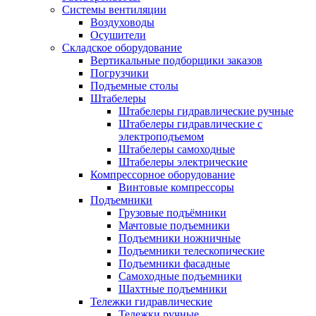
Системы вентиляции
Воздуховоды
Осушители
Складское оборудование
Вертикальные подборщики заказов
Погрузчики
Подъемные столы
Штабелеры
Штабелеры гидравлические ручные
Штабелеры гидравлические с
электроподъемом
Штабелеры самоходные
Штабелеры электрические
Компрессорное оборудование
Винтовые компрессоры
Подъемники
Грузовые подъёмники
Мачтовые подъемники
Подъемники ножничные
Подъемники телескопические
Подъемники фасадные
Самоходные подъемники
Шахтные подъемники
Тележки гидравлические
Тележки ручные