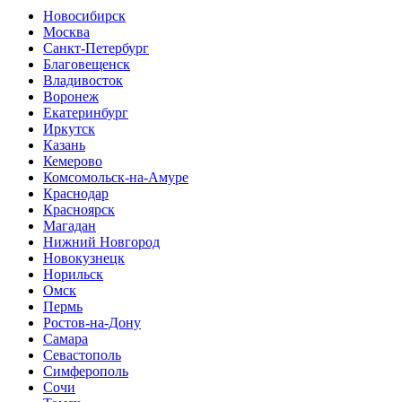
Новосибирск
Москва
Санкт-Петербург
Благовещенск
Владивосток
Воронеж
Екатеринбург
Иркутск
Казань
Кемерово
Комсомольск-на-Амуре
Краснодар
Красноярск
Магадан
Нижний Новгород
Новокузнецк
Норильск
Омск
Пермь
Ростов-на-Дону
Самара
Севастополь
Симферополь
Сочи