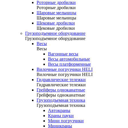
Роторные дробилки
Роторные дробилки
Шаровые мельницы
Шаровые мельницы
Щековые дробилки
Щековые дробилки
Грузоподъемное оборудование
Грузоподъемное оборудование
Весы
Весы
Вагонные весы
Весы автомобильные
Весы платформенные
Вилочные погрузчики HELI
Вилочные погрузчики HELI
Гидравлические тележки
Гидравлические тележки
Грейферы одноканатные
Грейферы одноканатные
Грузоподъемная техника
Грузоподъемная техника
Автокраны
Краны пауки
Мини погрузчики
Миникраны