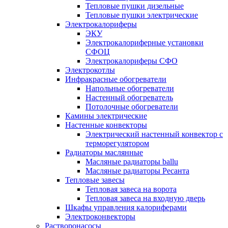
Тепловые пушки дизельные
Тепловые пушки электрические
Электрокалориферы
ЭКУ
Электрокалориферные установки
СФОЦ
Электрокалориферы СФО
Электрокотлы
Инфракрасные обогреватели
Напольные обогреватели
Настенный обогреватель
Потолочные обогреватели
Камины электрические
Настенные конвекторы
Электрический настенный конвектор с
терморегулятором
Радиаторы маслянные
Масляные радиаторы ballu
Масляные радиаторы Ресанта
Тепловые завесы
Тепловая завеса на ворота
Тепловая завеса на входную дверь
Шкафы управления калориферами
Электроконвекторы
Растворонасосы