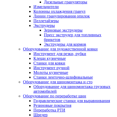
Дизельные грануляторы
Измельчители
Колонны охлаждения гранул
Линии гранулирования опилок
Пеллетайзеры
Экструдеры
Зерновые экструдеры
Пресс экструдер для топливных
брикетов
Экструдеры для кормов
Оборудование для художественной ковки
Инструмент для резки, рубки
Клещи кузнечные
Станки для ковки
Инструмент ручной
Молоты кузнечные
Станки ленточно-шлифовальные
Оборудование для шиномонтажа и сто
Оборудование для шиномонтажа грузовых
автомобилей
Оборудование по переработке шин
Гидравлические станки для выравнивания
Резиновые покрытия
Переработка РТИ
Шредер