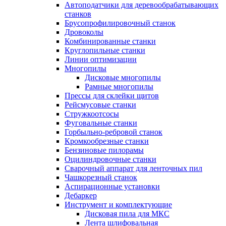
Автоподатчики для деревообрабатывающих
станков
Брусопрофилировочный станок
Дровоколы
Комбинированные станки
Круглопильные станки
Линии оптимизации
Многопилы
Дисковые многопилы
Рамные многопилы
Прессы для склейки щитов
Рейсмусовые станки
Стружкоотсосы
Фуговальные станки
Горбыльно-ребровой станок
Кромкообрезные станки
Бензиновые пилорамы
Оцилиндровочные станки
Сварочный аппарат для ленточных пил
Чашкорезный станок
Аспирационные установки
Дебаркер
Инструмент и комплектующие
Дисковая пила для МКС
Лента шлифовальная