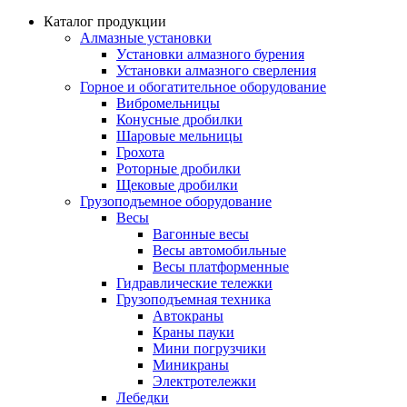
Каталог продукции
Алмазные установки
Уcтановки алмазного бурения
Установки алмазного сверления
Горное и обогатительное оборудование
Вибромельницы
Конусные дробилки
Шаровые мельницы
Грохота
Роторные дробилки
Щековые дробилки
Грузоподъемное оборудование
Весы
Вагонные весы
Весы автомобильные
Весы платформенные
Гидравлические тележки
Грузоподъемная техника
Автокраны
Краны пауки
Мини погрузчики
Миникраны
Электротележки
Лебедки