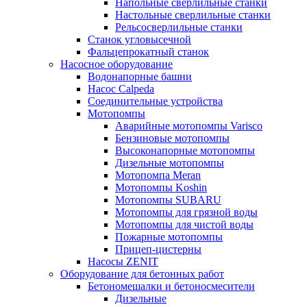
Напольные сверлильные станки
Настольные сверлильные станки
Рельсосверлильные станки
Станок угловысечной
Фальцепрокатный станок
Насосное оборудование
Водонапорные башни
Насос Calpeda
Соединительные устройства
Мотопомпы
Аварийные мотопомпы Varisco
Бензиновые мотопомпы
Высоконапорные мотопомпы
Дизельные мотопомпы
Мотопомпа Meran
Мотопомпы Koshin
Мотопомпы SUBARU
Мотопомпы для грязной воды
Мотопомпы для чистой воды
Пожарные мотопомпы
Прицеп-цистерны
Насосы ZENIT
Оборудование для бетонных работ
Бетономешалки и бетоносмесители
Дизельные