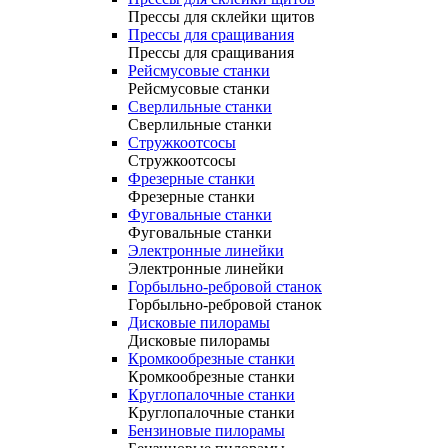
Прессы для склейки щитов
Прессы для сращивания
Прессы для сращивания
Рейсмусовые станки
Рейсмусовые станки
Сверлильные станки
Сверлильные станки
Стружкоотсосы
Стружкоотсосы
Фрезерные станки
Фрезерные станки
Фуговальные станки
Фуговальные станки
Электронные линейки
Электронные линейки
Горбыльно-ребровой станок
Горбыльно-ребровой станок
Дисковые пилорамы
Дисковые пилорамы
Кромкообрезные станки
Кромкообрезные станки
Круглопалочные станки
Круглопалочные станки
Бензиновые пилорамы