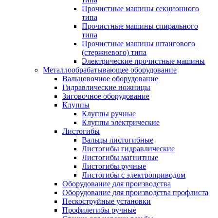
Прочистные машины секционного
типа
Прочистные машины спирального
типа
Прочистные машины штангового
(стержневого) типа
Электрические прочистные машины
Металлообрабатывающее оборудование
Вальцовочное оборудование
Гидравлические ножницы
Зиговочное оборудование
Клуппы
Клуппы ручные
Клуппы электрические
Листогибы
Вальцы листогибные
Листогибы гидравлические
Листогибы магнитные
Листогибы ручные
Листогибы с электроприводом
Оборудование для производства
Оборудование для производства профлиста
Пескоструйные установки
Профилегибы ручные