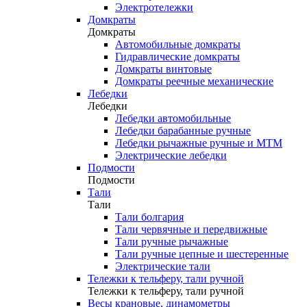
Электротележки
Домкраты
Домкраты
Автомобильные домкраты
Гидравлические домкраты
Домкраты винтовые
Домкраты реечные механические
Лебедки
Лебедки
Лебедки автомобильные
Лебедки барабанные ручные
Лебедки рычажные ручные и МТМ
Электрические лебедки
Подмости
Подмости
Тали
Тали
Тали болгария
Тали червячные и передвижные
Тали ручные рычажные
Тали ручные цепные и шестеренные
Электрические тали
Тележки к тельферу, тали ручной
Тележки к тельферу, тали ручной
Весы крановые, динамометры