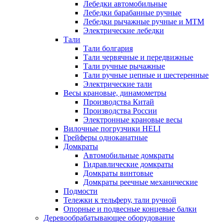
Лебедки автомобильные
Лебедки барабанные ручные
Лебедки рычажные ручные и МТМ
Электрические лебедки
Тали
Тали болгария
Тали червячные и передвижные
Тали ручные рычажные
Тали ручные цепные и шестеренные
Электрические тали
Весы крановые, динамометры
Производства Китай
Производства России
Электронные крановые весы
Вилочные погрузчики HELI
Грейферы одноканатные
Домкраты
Автомобильные домкраты
Гидравлические домкраты
Домкраты винтовые
Домкраты реечные механические
Подмости
Тележки к тельферу, тали ручной
Опорные и подвесные концевые балки
Деревообрабатывающее оборудование