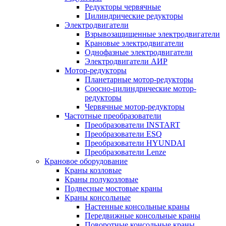
Редукторы червячные
Цилиндрические редукторы
Электродвигатели
Взрывозащищенные электродвигатели
Крановые электродвигатели
Однофазные электродвигатели
Электродвигатели АИР
Мотор-редукторы
Планетарные мотор-редукторы
Соосно-цилиндрические мотор-
редукторы
Червячные мотор-редукторы
Частотные преобразователи
Преобразователи INSTART
Преобразователи ESQ
Преобразователи HYUNDAI
Преобразователи Lenze
Крановое оборудование
Краны козловые
Краны полукозловые
Подвесные мостовые краны
Краны консольные
Настенные консольные краны
Передвижные консольные краны
Поворотные консольные краны