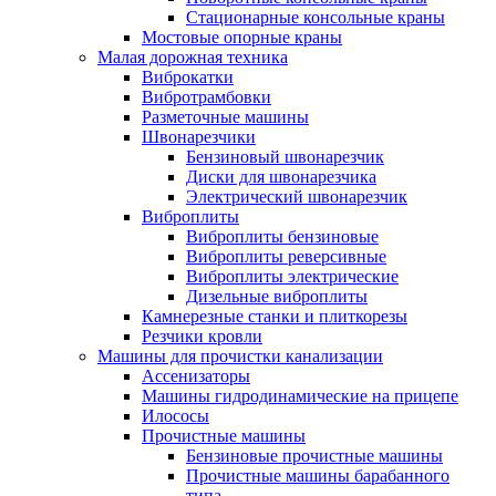
Стационарные консольные краны
Мостовые опорные краны
Малая дорожная техника
Виброкатки
Вибротрамбовки
Разметочные машины
Швонарезчики
Бензиновый швонарезчик
Диски для швонарезчика
Электрический швонарезчик
Виброплиты
Виброплиты бензиновые
Виброплиты реверсивные
Виброплиты электрические
Дизельные виброплиты
Камнерезные станки и плиткорезы
Резчики кровли
Машины для прочистки канализации
Ассенизаторы
Машины гидродинамические на прицепе
Илососы
Прочистные машины
Бензиновые прочистные машины
Прочистные машины барабанного
типа