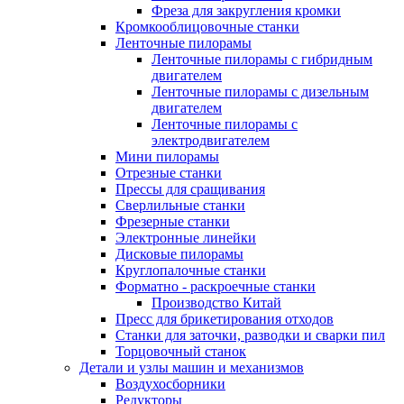
Фреза для закругления кромки
Кромкооблицовочные станки
Ленточные пилорамы
Ленточные пилорамы с гибридным
двигателем
Ленточные пилорамы с дизельным
двигателем
Ленточные пилорамы с
электродвигателем
Мини пилорамы
Отрезные станки
Прессы для сращивания
Сверлильные станки
Фрезерные станки
Электронные линейки
Дисковые пилорамы
Круглопалочные станки
Форматно - раскроечные станки
Производство Китай
Пресс для брикетирования отходов
Станки для заточки, разводки и сварки пил
Торцовочный станок
Детали и узлы машин и механизмов
Воздухосборники
Редукторы