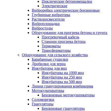
Циклические бетономешалки
Электрические
Виброрейки электрические бензиновые
Глубинные вибраторы
Растворосмесители
Виброплощадки
Вибростолы
Оборудование для прогрева бетона и грунта
Прогревочный кабель
Станции прогрева бетона
Термоматы
Трансформаторы
Оборудование для сельского хозяйства
Барабанные сушилки
Дробилки для зерна
Инкубаторы для яиц
Инкубаторы на 1000 яиц
Инкубаторы на 250 яиц
Инкубаторы на 500 яиц
Линии гранулирования комбикорма
Мотокультиваторы
Бензиновые мотокультиваторы
Соломорезки
Грануляторы
Бензиновые грануляторы