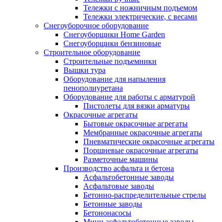
Тележки с ножничным подъемом
Тележки электрические, с весами
Снегоуборочное оборудование
Снегоуборщики Home Garden
Снегоуборщики бензиновые
Строительное оборудование
Cтроительные подъемники
Вышки тура
Оборудование для напыления
пенополиуретана
Оборудование для работы с арматурой
Пистолеты для вязки арматуры
Окрасочные агрегаты
Бытовые окрасочные агрегаты
Мембранные окрасочные агрегаты
Пневматические окрасочные агрегаты
Поршневые окрасочные агрегаты
Разметочные машины
Производство асфальта и бетона
Асфальтобетонные заводы
Асфальтовые заводы
Бетонно-распределительные стрелы
Бетонные заводы
Бетононасосы
Мини асфальтобетонные заводы