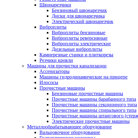
Швонарезчики
Бензиновый швонарезчик
Диски для швонарезчика
Электрический швонарезчик
Виброплиты
Виброплиты бензиновые
Виброплиты реверсивные
Виброплиты электрические
Дизельные виброплиты
Камнерезные станки и плиткорезы
Резчики кровли
Машины для прочистки канализации
Ассенизаторы
Машины гидродинамические на прицепе
Илососы
Прочистные машины
Бензиновые прочистные машины
Прочистные машины барабанного типа
Прочистные машины секционного типа
Прочистные машины спирального типа
Прочистные машины штангового (стерж
Электрические прочистные машины
Металлообрабатывающее оборудование
Вальцовочное оборудование
Гидравлические ножницы