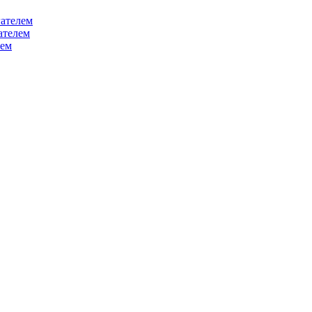
ателем
ателем
лем