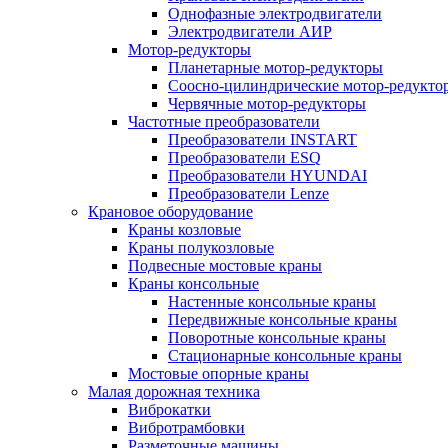
Однофазные электродвигатели
Электродвигатели АИР
Мотор-редукторы
Планетарные мотор-редукторы
Соосно-цилиндрические мотор-редукто
Червячные мотор-редукторы
Частотные преобразователи
Преобразователи INSTART
Преобразователи ESQ
Преобразователи HYUNDAI
Преобразователи Lenze
Крановое оборудование
Краны козловые
Краны полукозловые
Подвесные мостовые краны
Краны консольные
Настенные консольные краны
Передвижные консольные краны
Поворотные консольные краны
Стационарные консольные краны
Мостовые опорные краны
Малая дорожная техника
Виброкатки
Вибротрамбовки
Разметочные машины