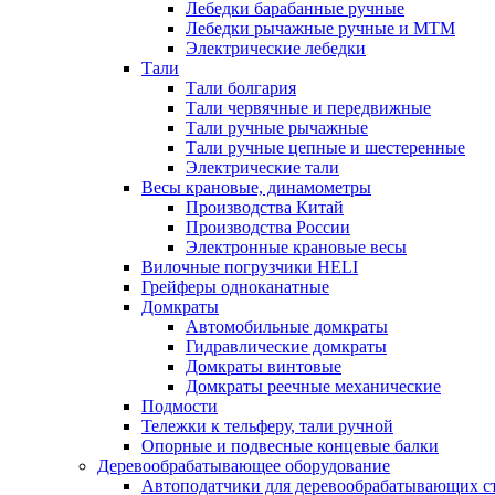
Лебедки барабанные ручные
Лебедки рычажные ручные и МТМ
Электрические лебедки
Тали
Тали болгария
Тали червячные и передвижные
Тали ручные рычажные
Тали ручные цепные и шестеренные
Электрические тали
Весы крановые, динамометры
Производства Китай
Производства России
Электронные крановые весы
Вилочные погрузчики HELI
Грейферы одноканатные
Домкраты
Автомобильные домкраты
Гидравлические домкраты
Домкраты винтовые
Домкраты реечные механические
Подмости
Тележки к тельферу, тали ручной
Опорные и подвесные концевые балки
Деревообрабатывающее оборудование
Автоподатчики для деревообрабатывающих с