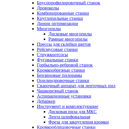
Брусопрофилировочный станок
Дровоколы
Комбинированные станки
Круглопильные станки
Линии оптимизации
Многопилы
Дисковые многопилы
Рамные многопилы
Прессы для склейки щитов
Рейсмусовые станки
Стружкоотсосы
Фуговальные станки
Горбыльно-ребровой станок
Кромкообрезные станки
Бензиновые пилорамы
Оцилиндровочные станки
Сварочный аппарат для ленточных пил
Чашкорезный станок
Аспирационные установки
Дебаркер
Инструмент и комплектующие
Дисковая пила для МКС
Лента шлифовальная
Фреза для закругления кромки
Кромкооблицовочные станки