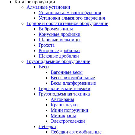
Каталог продукции
Алмазные установки
Уcтановки алмазного бурения
Установки алмазного сверления
Горное и обогатительное оборудование
Вибромельницы
Конусные дробилки
Шаровые мельницы
Грохота
Роторные дробилки
Щековые дробилки
Грузоподъемное оборудование
Весы
Вагонные весы
Весы автомобильные
Весы платформенные
Гидравлические тележки
Грузоподъемная техника
Автокраны
Краны пауки
Мини погрузчики
Миникраны
Электротележки
Лебедки
Лебедки автомобильные