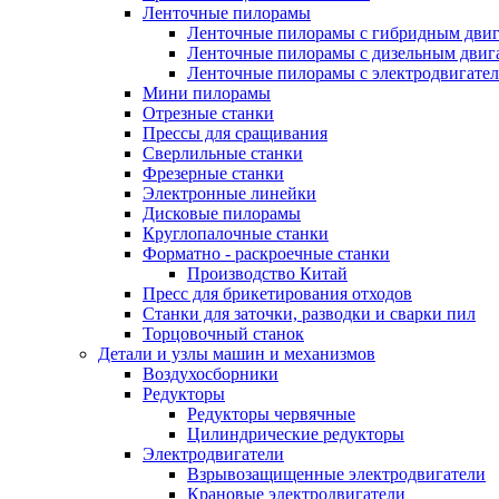
Ленточные пилорамы
Ленточные пилорамы с гибридным двиг
Ленточные пилорамы с дизельным двиг
Ленточные пилорамы с электродвигате
Мини пилорамы
Отрезные станки
Прессы для сращивания
Сверлильные станки
Фрезерные станки
Электронные линейки
Дисковые пилорамы
Круглопалочные станки
Форматно - раскроечные станки
Производство Китай
Пресс для брикетирования отходов
Станки для заточки, разводки и сварки пил
Торцовочный станок
Детали и узлы машин и механизмов
Воздухосборники
Редукторы
Редукторы червячные
Цилиндрические редукторы
Электродвигатели
Взрывозащищенные электродвигатели
Крановые электродвигатели