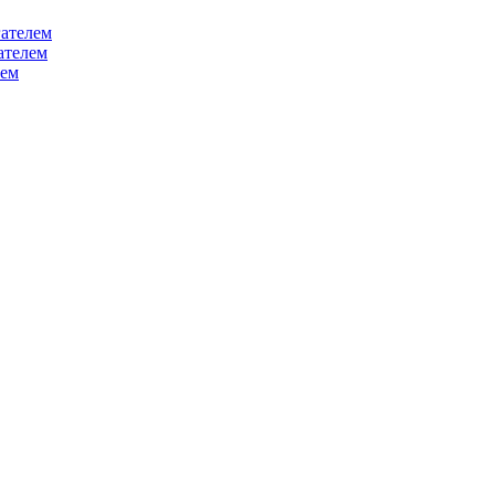
ателем
ателем
лем