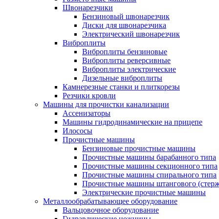
Швонарезчики
Бензиновый швонарезчик
Диски для швонарезчика
Электрический швонарезчик
Виброплиты
Виброплиты бензиновые
Виброплиты реверсивные
Виброплиты электрические
Дизельные виброплиты
Камнерезные станки и плиткорезы
Резчики кровли
Машины для прочистки канализации
Ассенизаторы
Машины гидродинамические на прицепе
Илососы
Прочистные машины
Бензиновые прочистные машины
Прочистные машины барабанного типа
Прочистные машины секционного типа
Прочистные машины спирального типа
Прочистные машины штангового (стерж
Электрические прочистные машины
Металлообрабатывающее оборудование
Вальцовочное оборудование
Гидравлические ножницы