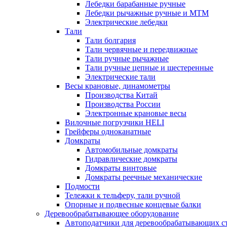
Лебедки барабанные ручные
Лебедки рычажные ручные и МТМ
Электрические лебедки
Тали
Тали болгария
Тали червячные и передвижные
Тали ручные рычажные
Тали ручные цепные и шестеренные
Электрические тали
Весы крановые, динамометры
Производства Китай
Производства России
Электронные крановые весы
Вилочные погрузчики HELI
Грейферы одноканатные
Домкраты
Автомобильные домкраты
Гидравлические домкраты
Домкраты винтовые
Домкраты реечные механические
Подмости
Тележки к тельферу, тали ручной
Опорные и подвесные концевые балки
Деревообрабатывающее оборудование
Автоподатчики для деревообрабатывающих с