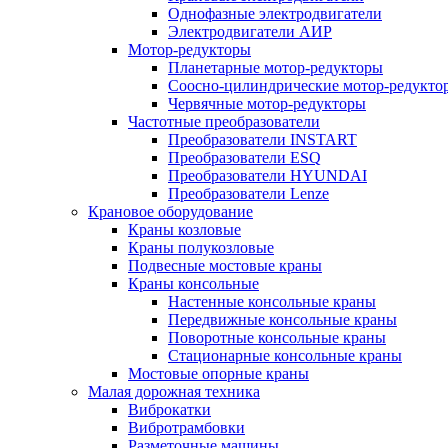
Однофазные электродвигатели
Электродвигатели АИР
Мотор-редукторы
Планетарные мотор-редукторы
Соосно-цилиндрические мотор-редукто
Червячные мотор-редукторы
Частотные преобразователи
Преобразователи INSTART
Преобразователи ESQ
Преобразователи HYUNDAI
Преобразователи Lenze
Крановое оборудование
Краны козловые
Краны полукозловые
Подвесные мостовые краны
Краны консольные
Настенные консольные краны
Передвижные консольные краны
Поворотные консольные краны
Стационарные консольные краны
Мостовые опорные краны
Малая дорожная техника
Виброкатки
Вибротрамбовки
Разметочные машины