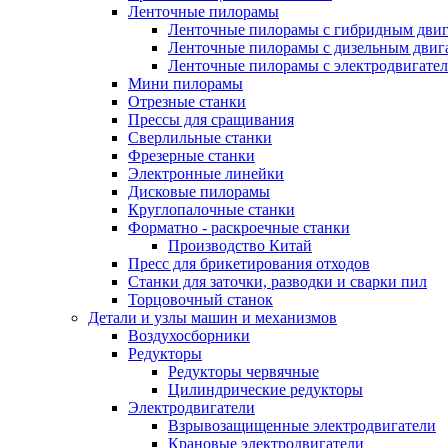
Ленточные пилорамы
Ленточные пилорамы с гибридным двиг
Ленточные пилорамы с дизельным двиг
Ленточные пилорамы с электродвигате
Мини пилорамы
Отрезные станки
Прессы для сращивания
Сверлильные станки
Фрезерные станки
Электронные линейки
Дисковые пилорамы
Круглопалочные станки
Форматно - раскроечные станки
Производство Китай
Пресс для брикетирования отходов
Станки для заточки, разводки и сварки пил
Торцовочный станок
Детали и узлы машин и механизмов
Воздухосборники
Редукторы
Редукторы червячные
Цилиндрические редукторы
Электродвигатели
Взрывозащищенные электродвигатели
Крановые электродвигатели