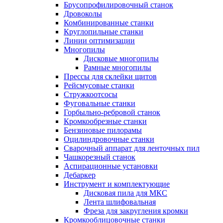
Брусопрофилировочный станок
Дровоколы
Комбинированные станки
Круглопильные станки
Линии оптимизации
Многопилы
Дисковые многопилы
Рамные многопилы
Прессы для склейки щитов
Рейсмусовые станки
Стружкоотсосы
Фуговальные станки
Горбыльно-ребровой станок
Кромкообрезные станки
Бензиновые пилорамы
Оцилиндровочные станки
Сварочный аппарат для ленточных пил
Чашкорезный станок
Аспирационные установки
Дебаркер
Инструмент и комплектующие
Дисковая пила для МКС
Лента шлифовальная
Фреза для закругления кромки
Кромкооблицовочные станки