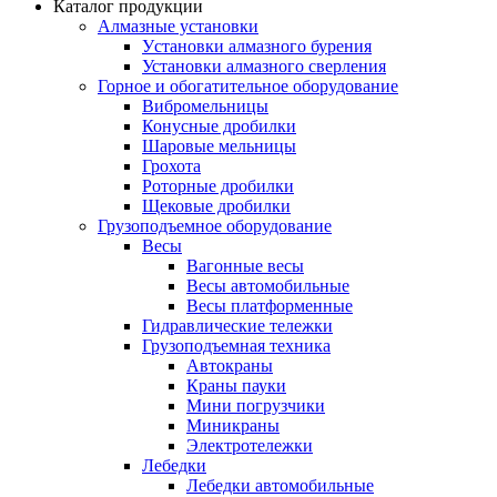
Каталог продукции
Алмазные установки
Уcтановки алмазного бурения
Установки алмазного сверления
Горное и обогатительное оборудование
Вибромельницы
Конусные дробилки
Шаровые мельницы
Грохота
Роторные дробилки
Щековые дробилки
Грузоподъемное оборудование
Весы
Вагонные весы
Весы автомобильные
Весы платформенные
Гидравлические тележки
Грузоподъемная техника
Автокраны
Краны пауки
Мини погрузчики
Миникраны
Электротележки
Лебедки
Лебедки автомобильные