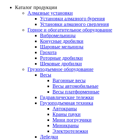
Каталог продукции
Алмазные установки
Уcтановки алмазного бурения
Установки алмазного сверления
Горное и обогатительное оборудование
Вибромельницы
Конусные дробилки
Шаровые мельницы
Грохота
Роторные дробилки
Щековые дробилки
Грузоподъемное оборудование
Весы
Вагонные весы
Весы автомобильные
Весы платформенные
Гидравлические тележки
Грузоподъемная техника
Автокраны
Краны пауки
Мини погрузчики
Миникраны
Электротележки
Лебедки