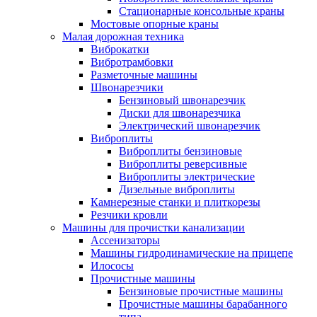
Стационарные консольные краны
Мостовые опорные краны
Малая дорожная техника
Виброкатки
Вибротрамбовки
Разметочные машины
Швонарезчики
Бензиновый швонарезчик
Диски для швонарезчика
Электрический швонарезчик
Виброплиты
Виброплиты бензиновые
Виброплиты реверсивные
Виброплиты электрические
Дизельные виброплиты
Камнерезные станки и плиткорезы
Резчики кровли
Машины для прочистки канализации
Ассенизаторы
Машины гидродинамические на прицепе
Илососы
Прочистные машины
Бензиновые прочистные машины
Прочистные машины барабанного
типа