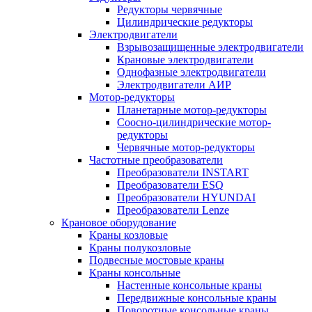
Редукторы червячные
Цилиндрические редукторы
Электродвигатели
Взрывозащищенные электродвигатели
Крановые электродвигатели
Однофазные электродвигатели
Электродвигатели АИР
Мотор-редукторы
Планетарные мотор-редукторы
Соосно-цилиндрические мотор-
редукторы
Червячные мотор-редукторы
Частотные преобразователи
Преобразователи INSTART
Преобразователи ESQ
Преобразователи HYUNDAI
Преобразователи Lenze
Крановое оборудование
Краны козловые
Краны полукозловые
Подвесные мостовые краны
Краны консольные
Настенные консольные краны
Передвижные консольные краны
Поворотные консольные краны