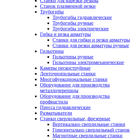
Станки для нарезки резьбы
Станок плазменной резки
Трубогибы
Трубогибы гидравлические
Трубогибы ручные
Трубогибы электрические
Гибка и резка арматуры
Станки для гибки и резки арматуры
Станки для резки арматуры ручные
Гильотины
Гильотины ручные
Гильотины электромеханические
Камеры пескоструйные
Ленточнопильные станки
Многофункциональные станки
Оборудование для производства
металлочерепицы
Оборудование для производства
профнастила
Пресса гидравлические
Разматыватели
Станки сверлильные, фрезерные
Вертикально сверлильные станки
Горизонтально сверлильный станок
Магнитные сверлильные станки