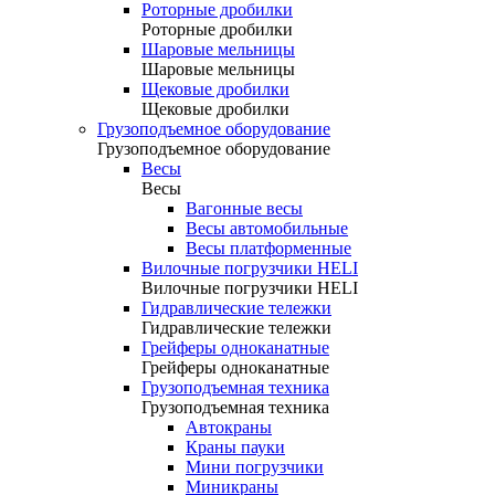
Роторные дробилки
Роторные дробилки
Шаровые мельницы
Шаровые мельницы
Щековые дробилки
Щековые дробилки
Грузоподъемное оборудование
Грузоподъемное оборудование
Весы
Весы
Вагонные весы
Весы автомобильные
Весы платформенные
Вилочные погрузчики HELI
Вилочные погрузчики HELI
Гидравлические тележки
Гидравлические тележки
Грейферы одноканатные
Грейферы одноканатные
Грузоподъемная техника
Грузоподъемная техника
Автокраны
Краны пауки
Мини погрузчики
Миникраны