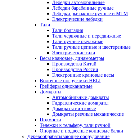
Лебедки автомобильные
Лебедки барабанные ручные
Лебедки рычажные ручные и МТМ
Электрические лебедки
Тали
Тали болгария
Тали червячные и передвижные
Тали ручные рычажные
Тали ручные цепные и шестеренные
Электрические тали
Весы крановые, динамометры
Производства Китай
Производства России
Электронные крановые весы
Вилочные погрузчики HELI
Грейферы одноканатные
Домкраты
Автомобильные домкраты
Гидравлические домкраты
Домкраты винтовые
Домкраты реечные механические
Подмости
Тележки к тельферу, тали ручной
Опорные и подвесные концевые балки
Деревообрабатывающее оборудование