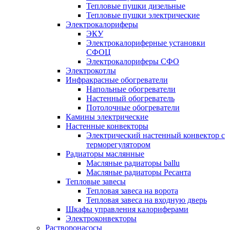
Тепловые пушки дизельные
Тепловые пушки электрические
Электрокалориферы
ЭКУ
Электрокалориферные установки
СФОЦ
Электрокалориферы СФО
Электрокотлы
Инфракрасные обогреватели
Напольные обогреватели
Настенный обогреватель
Потолочные обогреватели
Камины электрические
Настенные конвекторы
Электрический настенный конвектор с
терморегулятором
Радиаторы маслянные
Масляные радиаторы ballu
Масляные радиаторы Ресанта
Тепловые завесы
Тепловая завеса на ворота
Тепловая завеса на входную дверь
Шкафы управления калориферами
Электроконвекторы
Растворонасосы