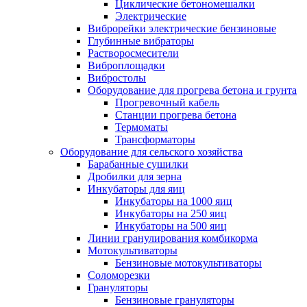
Циклические бетономешалки
Электрические
Виброрейки электрические бензиновые
Глубинные вибраторы
Растворосмесители
Виброплощадки
Вибростолы
Оборудование для прогрева бетона и грунта
Прогревочный кабель
Станции прогрева бетона
Термоматы
Трансформаторы
Оборудование для сельского хозяйства
Барабанные сушилки
Дробилки для зерна
Инкубаторы для яиц
Инкубаторы на 1000 яиц
Инкубаторы на 250 яиц
Инкубаторы на 500 яиц
Линии гранулирования комбикорма
Мотокультиваторы
Бензиновые мотокультиваторы
Соломорезки
Грануляторы
Бензиновые грануляторы