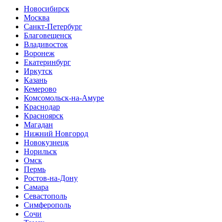
Новосибирск
Москва
Санкт-Петербург
Благовещенск
Владивосток
Воронеж
Екатеринбург
Иркутск
Казань
Кемерово
Комсомольск-на-Амуре
Краснодар
Красноярск
Магадан
Нижний Новгород
Новокузнецк
Норильск
Омск
Пермь
Ростов-на-Дону
Самара
Севастополь
Симферополь
Сочи