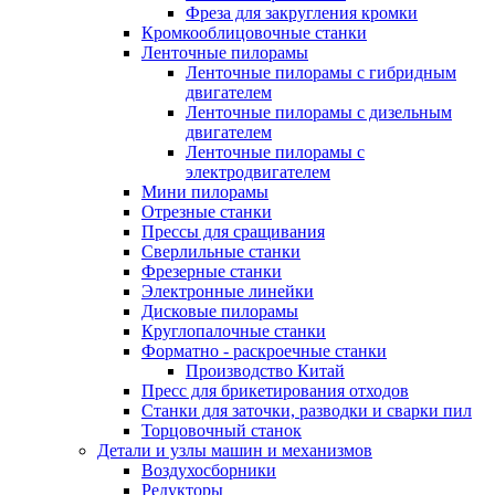
Фреза для закругления кромки
Кромкооблицовочные станки
Ленточные пилорамы
Ленточные пилорамы с гибридным
двигателем
Ленточные пилорамы с дизельным
двигателем
Ленточные пилорамы с
электродвигателем
Мини пилорамы
Отрезные станки
Прессы для сращивания
Сверлильные станки
Фрезерные станки
Электронные линейки
Дисковые пилорамы
Круглопалочные станки
Форматно - раскроечные станки
Производство Китай
Пресс для брикетирования отходов
Станки для заточки, разводки и сварки пил
Торцовочный станок
Детали и узлы машин и механизмов
Воздухосборники
Редукторы