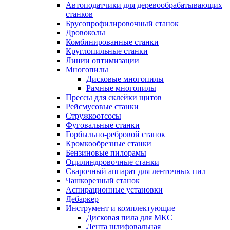
Автоподатчики для деревообрабатывающих
станков
Брусопрофилировочный станок
Дровоколы
Комбинированные станки
Круглопильные станки
Линии оптимизации
Многопилы
Дисковые многопилы
Рамные многопилы
Прессы для склейки щитов
Рейсмусовые станки
Стружкоотсосы
Фуговальные станки
Горбыльно-ребровой станок
Кромкообрезные станки
Бензиновые пилорамы
Оцилиндровочные станки
Сварочный аппарат для ленточных пил
Чашкорезный станок
Аспирационные установки
Дебаркер
Инструмент и комплектующие
Дисковая пила для МКС
Лента шлифовальная