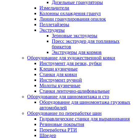
Дизельные грануляторы
Измельчители
Колонны охлаждения гранул
Линии гранулирования опилок
Пеллетайзеры
Экструдеры
Зерновые экструдеры
Пресс экструдер для топливных
брикетов
Экструдеры для кормов
Оборудование для художественной ковки
Инструмент для резки, рубки
Клещи кузнечные
Станки для ковки
Инструмент ручной
Молоты кузнечные
Станки ленточно-шлифовальные
Оборудование для шиномонтажа и сто
Оборудование для шиномонтажа грузовых
автомобилей
Оборудование по переработке шин
Гидравлические станки для выравнивания
Резиновые покрытия
Переработка РТИ
Шредер