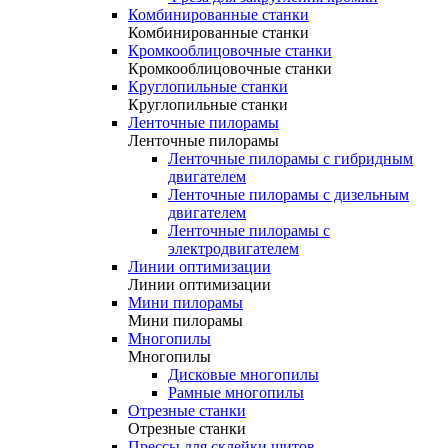
Комбинированные станки
Комбинированные станки
Кромкооблицовочные станки
Кромкооблицовочные станки
Круглопильные станки
Круглопильные станки
Ленточные пилорамы
Ленточные пилорамы
Ленточные пилорамы с гибридным
двигателем
Ленточные пилорамы с дизельным
двигателем
Ленточные пилорамы с
электродвигателем
Линии оптимизации
Линии оптимизации
Мини пилорамы
Мини пилорамы
Многопилы
Многопилы
Дисковые многопилы
Рамные многопилы
Отрезные станки
Отрезные станки
Прессы для склейки щитов