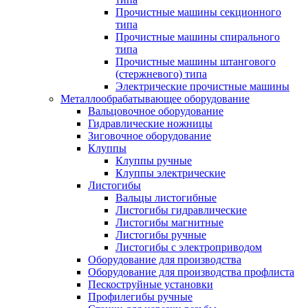
Прочистные машины секционного
типа
Прочистные машины спирального
типа
Прочистные машины штангового
(стержневого) типа
Электрические прочистные машины
Металлообрабатывающее оборудование
Вальцовочное оборудование
Гидравлические ножницы
Зиговочное оборудование
Клуппы
Клуппы ручные
Клуппы электрические
Листогибы
Вальцы листогибные
Листогибы гидравлические
Листогибы магнитные
Листогибы ручные
Листогибы с электроприводом
Оборудование для производства
Оборудование для производства профлиста
Пескоструйные установки
Профилегибы ручные