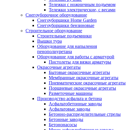
Тележки с ножничным подъемом
Тележки электрические, с весами
Снегоуборочное оборудование
Снегоуборщики Home Garden
Снегоуборщики бензиновые
Строительное оборудование
Cтроительные подъемники
Вышки тура
Оборудование для напыления
пенополиуретана
Оборудование для работы с арматурой
Пистолеты для вязки арматуры
Окрасочные агрегаты
Бытовые окрасочные агрегаты
Мембранные окрасочные агрегаты
Пневматические окрасочные агрегаты
Поршневые окрасочные агрегаты
Разметочные машины
Производство асфальта и бетона
Асфальтобетонные заводы
Асфальтовые заводы
Бетонно-распределительные стрелы
Бетонные заводы
Бетононасосы
Мини асфальтобетонные заводы