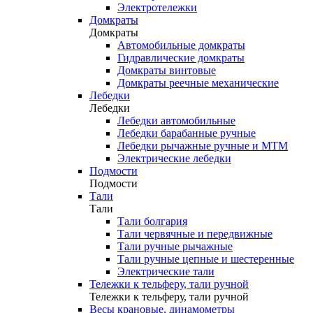
Электротележки
Домкраты
Домкраты
Автомобильные домкраты
Гидравлические домкраты
Домкраты винтовые
Домкраты реечные механические
Лебедки
Лебедки
Лебедки автомобильные
Лебедки барабанные ручные
Лебедки рычажные ручные и МТМ
Электрические лебедки
Подмости
Подмости
Тали
Тали
Тали болгария
Тали червячные и передвижные
Тали ручные рычажные
Тали ручные цепные и шестеренные
Электрические тали
Тележки к тельферу, тали ручной
Тележки к тельферу, тали ручной
Весы крановые, динамометры