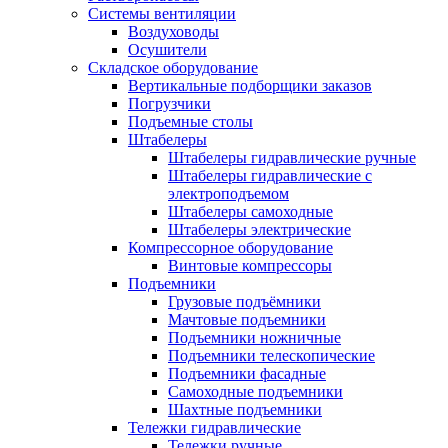
Системы вентиляции
Воздуховоды
Осушители
Складское оборудование
Вертикальные подборщики заказов
Погрузчики
Подъемные столы
Штабелеры
Штабелеры гидравлические ручные
Штабелеры гидравлические с
электроподъемом
Штабелеры самоходные
Штабелеры электрические
Компрессорное оборудование
Винтовые компрессоры
Подъемники
Грузовые подъёмники
Мачтовые подъемники
Подъемники ножничные
Подъемники телескопические
Подъемники фасадные
Самоходные подъемники
Шахтные подъемники
Тележки гидравлические
Тележки ручные