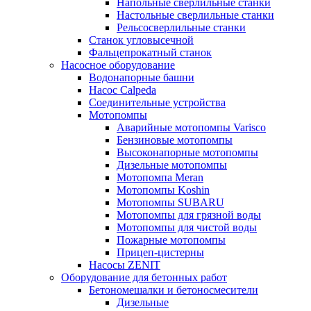
Напольные сверлильные станки
Настольные сверлильные станки
Рельсосверлильные станки
Станок угловысечной
Фальцепрокатный станок
Насосное оборудование
Водонапорные башни
Насос Calpeda
Соединительные устройства
Мотопомпы
Аварийные мотопомпы Varisco
Бензиновые мотопомпы
Высоконапорные мотопомпы
Дизельные мотопомпы
Мотопомпа Meran
Мотопомпы Koshin
Мотопомпы SUBARU
Мотопомпы для грязной воды
Мотопомпы для чистой воды
Пожарные мотопомпы
Прицеп-цистерны
Насосы ZENIT
Оборудование для бетонных работ
Бетономешалки и бетоносмесители
Дизельные