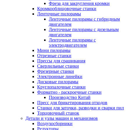
Фреза для закругления кромки
Кромкооблицовочные станки
Ленточные пилорамы
Ленточные пилорамы с гибридным
двигателем
Ленточные пилорамы с дизельным
двигателем
Ленточные пилорамы с
электродвигателем
Мини пилорамы
Отрезные станки
Прессы для сращивания
Сверлильные станки
Фрезерные станки
Электронные линейки
Дисковые пилорамы
Круглопалочные станки
Форматно - раскроечные станки
Производство Китай
Пресс для брикетирования отходов
Станки для заточки, разводки и сварки пил
Торцовочный станок
Детали и узлы машин и механизмов
Воздухосборники
Редукторы