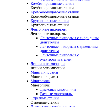
Комбинированные станки
Комбинированные станки
Кромкооблицовочные станки
Кромкооблицовочные станки
Круглопильные станки
Круглопильные станки
Ленточные пилорамы
Ленточные пилорамы
Ленточные пилорамы с гибридным
двигателем
Ленточные пилорамы с дизельным
двигателем
Ленточные пилорамы с
электродвигателем
Линии оптимизации
Линии оптимизации
Мини пилорамы
Мини пилорамы
Многопилы
Многопилы
Дисковые многопилы
Рамные многопилы
Отрезные станки
Отрезные станки
Прессы для склейки щитов