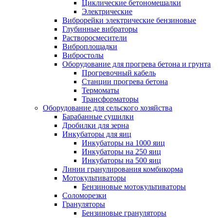
Циклические бетономешалки
Электрические
Виброрейки электрические бензиновые
Глубинные вибраторы
Растворосмесители
Виброплощадки
Вибростолы
Оборудование для прогрева бетона и грунта
Прогревочный кабель
Станции прогрева бетона
Термоматы
Трансформаторы
Оборудование для сельского хозяйства
Барабанные сушилки
Дробилки для зерна
Инкубаторы для яиц
Инкубаторы на 1000 яиц
Инкубаторы на 250 яиц
Инкубаторы на 500 яиц
Линии гранулирования комбикорма
Мотокультиваторы
Бензиновые мотокультиваторы
Соломорезки
Грануляторы
Бензиновые грануляторы