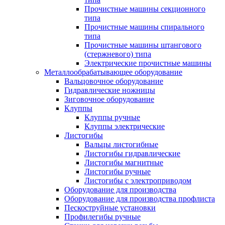
Прочистные машины секционного
типа
Прочистные машины спирального
типа
Прочистные машины штангового
(стержневого) типа
Электрические прочистные машины
Металлообрабатывающее оборудование
Вальцовочное оборудование
Гидравлические ножницы
Зиговочное оборудование
Клуппы
Клуппы ручные
Клуппы электрические
Листогибы
Вальцы листогибные
Листогибы гидравлические
Листогибы магнитные
Листогибы ручные
Листогибы с электроприводом
Оборудование для производства
Оборудование для производства профлиста
Пескоструйные установки
Профилегибы ручные