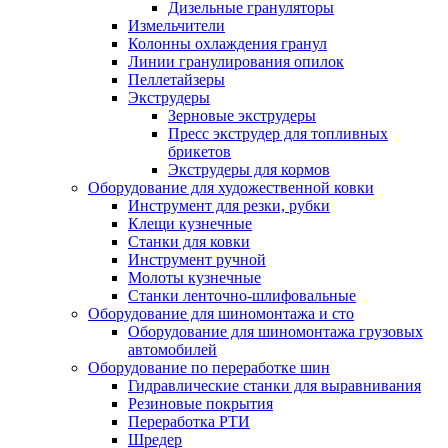
Дизельные грануляторы
Измельчители
Колонны охлаждения гранул
Линии гранулирования опилок
Пеллетайзеры
Экструдеры
Зерновые экструдеры
Пресс экструдер для топливных
брикетов
Экструдеры для кормов
Оборудование для художественной ковки
Инструмент для резки, рубки
Клещи кузнечные
Станки для ковки
Инструмент ручной
Молоты кузнечные
Станки ленточно-шлифовальные
Оборудование для шиномонтажа и сто
Оборудование для шиномонтажа грузовых
автомобилей
Оборудование по переработке шин
Гидравлические станки для выравнивания
Резиновые покрытия
Переработка РТИ
Шредер