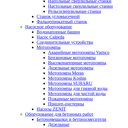
Напольные сверлильные станки
Настольные сверлильные станки
Рельсосверлильные станки
Станок угловысечной
Фальцепрокатный станок
Насосное оборудование
Водонапорные башни
Насос Calpeda
Соединительные устройства
Мотопомпы
Аварийные мотопомпы Varisco
Бензиновые мотопомпы
Высоконапорные мотопомпы
Дизельные мотопомпы
Мотопомпа Meran
Мотопомпы Koshin
Мотопомпы SUBARU
Мотопомпы для грязной воды
Мотопомпы для чистой воды
Пожарные мотопомпы
Прицеп-цистерны
Насосы ZENIT
Оборудование для бетонных работ
Бетономешалки и бетоносмесители
Дизельные