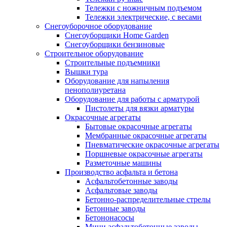
Тележки с ножничным подъемом
Тележки электрические, с весами
Снегоуборочное оборудование
Снегоуборщики Home Garden
Снегоуборщики бензиновые
Строительное оборудование
Cтроительные подъемники
Вышки тура
Оборудование для напыления
пенополиуретана
Оборудование для работы с арматурой
Пистолеты для вязки арматуры
Окрасочные агрегаты
Бытовые окрасочные агрегаты
Мембранные окрасочные агрегаты
Пневматические окрасочные агрегаты
Поршневые окрасочные агрегаты
Разметочные машины
Производство асфальта и бетона
Асфальтобетонные заводы
Асфальтовые заводы
Бетонно-распределительные стрелы
Бетонные заводы
Бетононасосы
Мини асфальтобетонные заводы