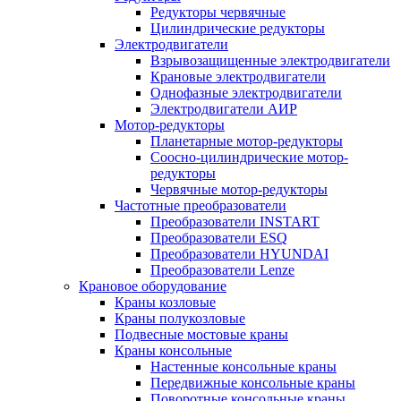
Редукторы червячные
Цилиндрические редукторы
Электродвигатели
Взрывозащищенные электродвигатели
Крановые электродвигатели
Однофазные электродвигатели
Электродвигатели АИР
Мотор-редукторы
Планетарные мотор-редукторы
Соосно-цилиндрические мотор-
редукторы
Червячные мотор-редукторы
Частотные преобразователи
Преобразователи INSTART
Преобразователи ESQ
Преобразователи HYUNDAI
Преобразователи Lenze
Крановое оборудование
Краны козловые
Краны полукозловые
Подвесные мостовые краны
Краны консольные
Настенные консольные краны
Передвижные консольные краны
Поворотные консольные краны