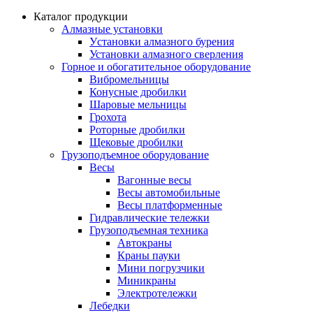
Каталог продукции
Алмазные установки
Уcтановки алмазного бурения
Установки алмазного сверления
Горное и обогатительное оборудование
Вибромельницы
Конусные дробилки
Шаровые мельницы
Грохота
Роторные дробилки
Щековые дробилки
Грузоподъемное оборудование
Весы
Вагонные весы
Весы автомобильные
Весы платформенные
Гидравлические тележки
Грузоподъемная техника
Автокраны
Краны пауки
Мини погрузчики
Миникраны
Электротележки
Лебедки