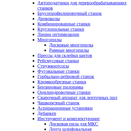
Автоподатчики для деревообрабатывающих
станков
Брусопрофилировочный станок
Дровоколы
Комбинированные станки
Круглопильные станки
Линии оптимизации
Многопилы
Дисковые многопилы
Рамные многопилы
Прессы для склейки щитов
Рейсмусовые станки
Стружкоотсосы
Фуговальные станки
Горбыльно-ребровой станок
Кромкообрезные станки
Бензиновые пилорамы
Оцилиндровочные станки
Сварочный аппарат для ленточных пил
Чашкорезный станок
Аспирационные установки
Дебаркер
Инструмент и комплектующие
Дисковая пила для МКС
Лента шлифовальная