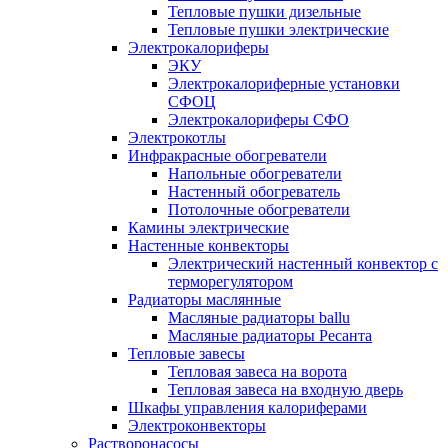
Тепловые пушки дизельные
Тепловые пушки электрические
Электрокалориферы
ЭКУ
Электрокалориферные установки
СФОЦ
Электрокалориферы СФО
Электрокотлы
Инфракрасные обогреватели
Напольные обогреватели
Настенный обогреватель
Потолочные обогреватели
Камины электрические
Настенные конвекторы
Электрический настенный конвектор с
терморегулятором
Радиаторы маслянные
Масляные радиаторы ballu
Масляные радиаторы Ресанта
Тепловые завесы
Тепловая завеса на ворота
Тепловая завеса на входную дверь
Шкафы управления калориферами
Электроконвекторы
Растворонасосы