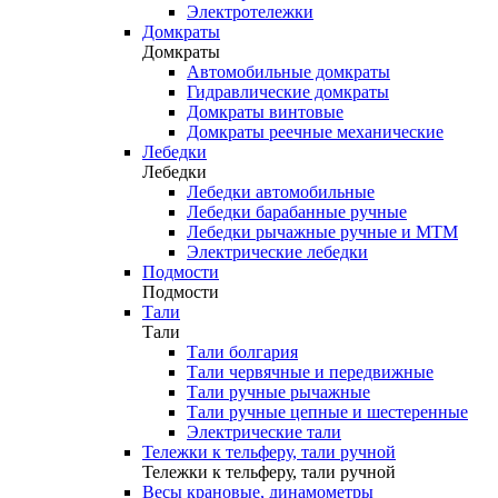
Электротележки
Домкраты
Домкраты
Автомобильные домкраты
Гидравлические домкраты
Домкраты винтовые
Домкраты реечные механические
Лебедки
Лебедки
Лебедки автомобильные
Лебедки барабанные ручные
Лебедки рычажные ручные и МТМ
Электрические лебедки
Подмости
Подмости
Тали
Тали
Тали болгария
Тали червячные и передвижные
Тали ручные рычажные
Тали ручные цепные и шестеренные
Электрические тали
Тележки к тельферу, тали ручной
Тележки к тельферу, тали ручной
Весы крановые, динамометры