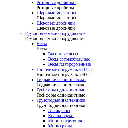
Роторные дробилки
Роторные дробилки
Шаровые мельницы
Шаровые мельницы
Щековые дробилки
Щековые дробилки
Грузоподъемное оборудование
Грузоподъемное оборудование
Весы
Весы
Вагонные весы
Весы автомобильные
Весы платформенные
Вилочные погрузчики HELI
Вилочные погрузчики HELI
Гидравлические тележки
Гидравлические тележки
Грейферы одноканатные
Грейферы одноканатные
Грузоподъемная техника
Грузоподъемная техника
Автокраны
Краны пауки
Мини погрузчики
Миникраны