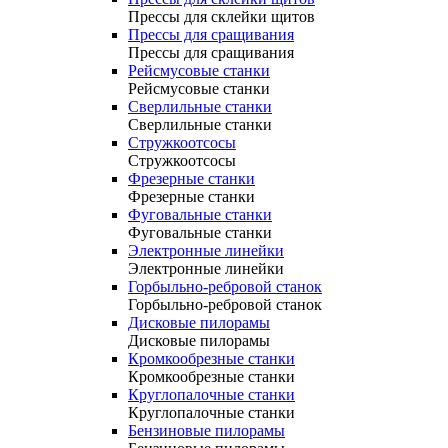
Прессы для склейки щитов
Прессы для сращивания
Прессы для сращивания
Рейсмусовые станки
Рейсмусовые станки
Сверлильные станки
Сверлильные станки
Стружкоотсосы
Стружкоотсосы
Фрезерные станки
Фрезерные станки
Фуговальные станки
Фуговальные станки
Электронные линейки
Электронные линейки
Горбыльно-ребровой станок
Горбыльно-ребровой станок
Дисковые пилорамы
Дисковые пилорамы
Кромкообрезные станки
Кромкообрезные станки
Круглопалочные станки
Круглопалочные станки
Бензиновые пилорамы