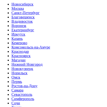
Новосибирск
Москва
Санкт-Петербург
Благовещенск
Владивосток
Воронеж
Екатеринбург
Иркутск
Казань
Кемерово
Комсомольск-на-Амуре
Краснодар
Красноярск
Магадан
Нижний Новгород
Новокузнецк
Норильск
Омск
Пермь
Ростов-на-Дону
Самара
Севастополь
Симферополь
Сочи