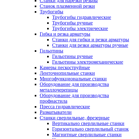
Станки для нарезки резьбы
Станок плазменной резки
Трубогибы
Трубогибы гидравлические
Трубогибы ручные
Трубогибы электрические
Гибка и резка арматуры
Станки для гибки и резки арматуры
Станки для резки арматуры ручные
Гильотины
Гильотины ручные
Гильотины электромеханические
Камеры пескоструйные
Ленточнопильные станки
Многофункциональные станки
Оборудование для производства
металлочерепицы
Оборудование для производства
профнастила
Пресса гидравлические
Разматыватели
Станки сверлильные, фрезерные
Вертикально сверлильные станки
Горизонтально сверлильный станок
Магнитные сверлильные станки