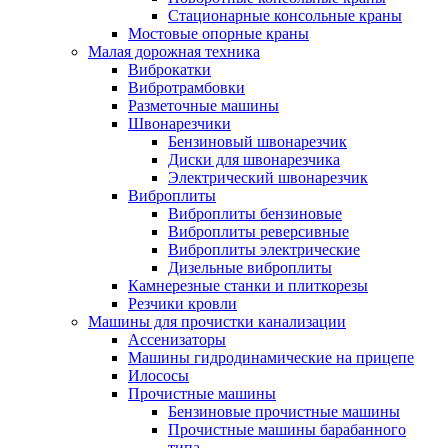
Стационарные консольные краны
Мостовые опорные краны
Малая дорожная техника
Виброкатки
Вибротрамбовки
Разметочные машины
Швонарезчики
Бензиновый швонарезчик
Диски для швонарезчика
Электрический швонарезчик
Виброплиты
Виброплиты бензиновые
Виброплиты реверсивные
Виброплиты электрические
Дизельные виброплиты
Камнерезные станки и плиткорезы
Резчики кровли
Машины для прочистки канализации
Ассенизаторы
Машины гидродинамические на прицепе
Илососы
Прочистные машины
Бензиновые прочистные машины
Прочистные машины барабанного
типа