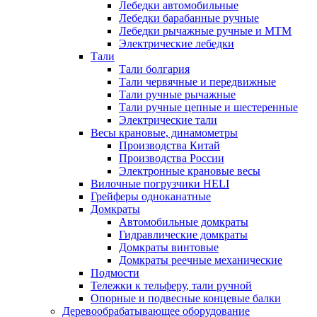
Лебедки автомобильные
Лебедки барабанные ручные
Лебедки рычажные ручные и МТМ
Электрические лебедки
Тали
Тали болгария
Тали червячные и передвижные
Тали ручные рычажные
Тали ручные цепные и шестеренные
Электрические тали
Весы крановые, динамометры
Производства Китай
Производства России
Электронные крановые весы
Вилочные погрузчики HELI
Грейферы одноканатные
Домкраты
Автомобильные домкраты
Гидравлические домкраты
Домкраты винтовые
Домкраты реечные механические
Подмости
Тележки к тельферу, тали ручной
Опорные и подвесные концевые балки
Деревообрабатывающее оборудование