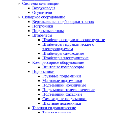
Системы вентиляции
Воздуховоды
Осушители
Складское оборудование
Вертикальные подборщики заказов
Погрузчики
Подъемные столы
Штабелеры
Штабелеры гидравлические ручные
Штабелеры гидравлические с
электроподъемом
Штабелеры самоходные
Штабелеры электрические
Компрессорное оборудование
Винтовые компрессоры
Подъемники
Грузовые подъёмники
Мачтовые подъемники
Подъемники ножничные
Подъемники телескопические
Подъемники фасадные
Самоходные подъемники
Шахтные подъемники
Тележки гидравлические
Тележки ручные